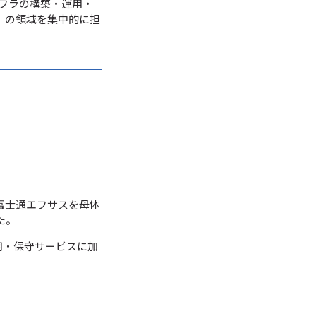
ンフラの構築・運用・
」の領域を集中的に担
富士通エフサスを母体
た。
用・保守サービスに加