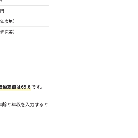
円
万円
評価次第）
評価次第）
偏差値は65.6
です。
年齢と年収を入力すると