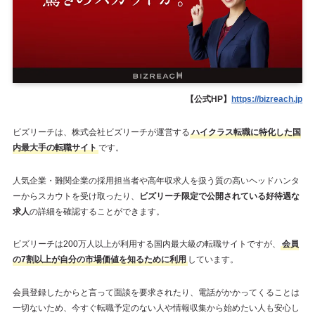
【公式HP】
https://bizreach.jp
ビズリーチは、株式会社ビズリーチが運営する
ハイクラス転職に特化した国
内最大手の転職サイト
です。
人気企業・難関企業の採用担当者や高年収求人を扱う質の高いヘッドハンタ
ーからスカウトを受け取ったり、
ビズリーチ限定で公開されている好待遇な
求人
の詳細を確認することができます。
ビズリーチは200万人以上が利用する国内最大級の転職サイトですが、
会員
の7割以上が自分の市場価値を知るために利用
しています。
会員登録したからと言って面談を要求されたり、電話がかかってくることは
一切ないため、今すぐ転職予定のない人や情報収集から始めたい人も安心し