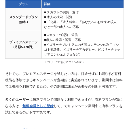
プラン
詳細
■ スカウトの閲覧、返信
スタンダードプラン
■ 求人の検索・閲覧
（無料）
■ 「公募」「求人特集」「あなたへのおすすめ求人」
など一部の求人への応募
■スカウトの閲覧、返信
■求人の検索・閲覧、応募
プレミアムステージ
■ビズリーチプレミアムの各種コンテンツの利用（シ
（月額5,478円）
ゴト観診断、ビズリーチアカデミー、ビズリーチキャ
リアコンシェルジュなど）
ビズリーチにおけるプランの違い
それでも、プレミアムステージを試したい方は、課金せずに1週間ほど有料
機能を体験できるキャンペーンが定期的に実施されています。期間中は無料
で全機能を利用できるため、その期間に課金が必要かの判断も可能です。
多くのユーザーは無料プランで問題なく利用できますが、有料プランが気に
なる方は、
無料会員として登録
して、でキャンペーン期間中に有料プランを
試してみるのがおすすめです。