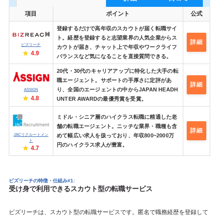
項目
ポイント
公式
登録するだけで高年収のスカウトが届く転職サイ
ト。経歴を登録すると志望業界の人気企業からス
詳細
ビズリーチ
カウトが届き、チャット上で年収やワークライフ
4.9
バランスなど気になることを直接質問できる。
20代・30代のキャリアアップに特化した大手の転
職エージェント。サポートの手厚さに定評があ
詳細
り、全国のエージェントの中からJAPAN HEADH
ASSIGN
4.8
UNTER AWARDの最優秀賞を受賞。
ミドル・シニア層のハイクラス転職に精通した老
舗の転職エージェント。ニッチな業界・職種も含
詳細
JACリクルートメン
めて幅広い求人を扱っており、年収800~2000万
ト
円のハイクラス求人が豊富。
4.7
ビズリーチの特徴・仕組み#1:
受け身で利用できるスカウト型の転職サービス
ビズリーチは、スカウト型の転職サービスです。匿名で職務経歴を登録して