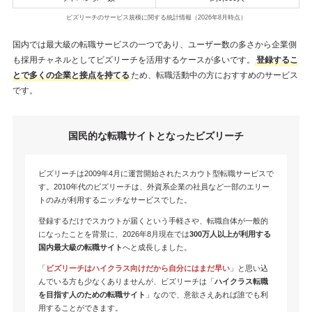
ビズリーチのサービス規模に関する統計情報（2026年8月時点）
国内では最大級の転職サービスの一つであり、ユーザー数の多さから企業側
も採用チャネルとしてビズリーチを活用するケースが多いです。
登録するこ
とで多くの企業と接点を持てる
ため、転職活動中の方におすすめのサービス
です。
国民的な転職サイトとなったビズリーチ
ビズリーチは2009年4月に運営開始されたスカウト型転職サービスで
す。2010年代のビズリーチは、外資系企業の社員など一部のエリー
トのみが利用するニッチなサービスでした。
登録するだけでスカウトが届くという手軽さや、転職自体が一般的
になったことを背景に、2026年8月現在では
300万人以上が利用する
国内最大級の転職サイト
へと成長しました。
「
ビズリーチはハイクラス向けだから自分にはまだ早い
」と思い込
んでいる方も少なくありませんが、ビズリーチは「
ハイクラス転職
を目指す人のための転職サイト
」なので、意欲さえあれば誰でも利
用することができます。