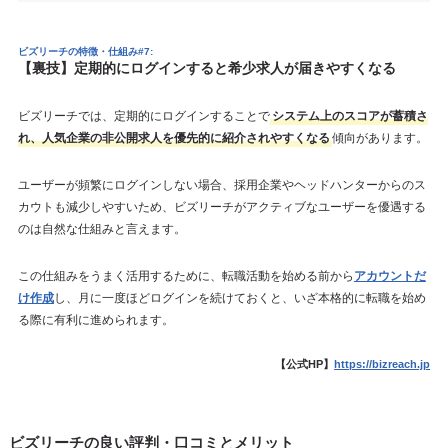
ビズリーチの特徴・仕組み#7:
【裏技】定期的にログインすると希少求人が届きやすくなる
ビズリーチでは、定期的にログインすることで
システム上のスコアが蓄積さ
れ、人気企業の非公開求人を優先的に紹介されやすくなる
傾向があります。
ユーザーが頻繁にログインしない場合、採用企業やヘッドハンターからのス
カウトも減少しやすいため、ビズリーチがアクティブなユーザーを優遇する
のは自然な仕組みと言えます。
この仕組みをうまく活用するために、転職活動を始める前から
アカウントだ
け作成
し、月に一度ほどログインを続けておくと、いざ本格的に転職を始め
る際に有利に進められます。
【公式HP】
https://bizreach.jp
ビズリーチの良い評判・口コミとメリット