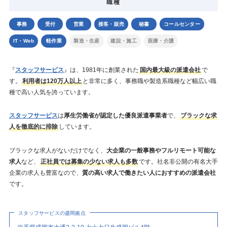
職種
事務
受付
営業
接客・販売
秘書
コールセンター
IT・Web
軽作業
製造・生産
建設・施工
医療・介護
『
スタッフサービス
』は、1981年に創業された
国内最大級の派遣会社
で
す。
利用者は120万人以上
と非常に多く、事務職や製造系職種など幅広い職
種で高い人気を誇っています。
スタッフサービス
は
厚生労働省が認定した優良派遣事業者
で、
ブラックな求
人を徹底的に排除
しています。
ブラックな求人がないだけでなく、
大企業の一般事務やフルリモート可能な
求人
など、
正社員では募集の少ない求人も多数
です。社名非公開の有名大手
企業の求人も豊富なので、
質の高い求人で働きたい人におすすめの派遣会社
です。
スタッフサービスの盛岡拠点