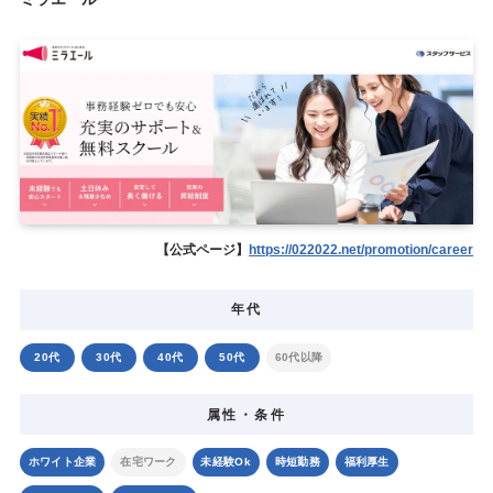
【公式ページ】
https://022022.net/promotion/career
年代
20代
30代
40代
50代
60代以降
属性・条件
ホワイト企業
在宅ワーク
未経験Ok
時短勤務
福利厚生