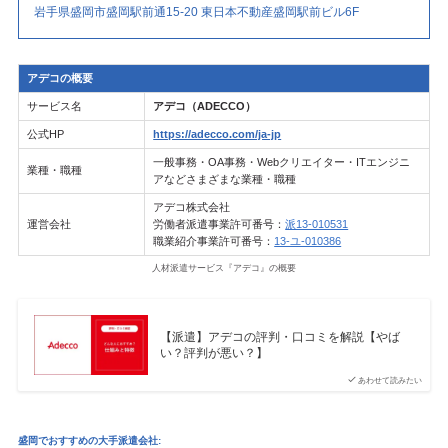
岩手県盛岡市盛岡駅前通15-20 東日本不動産盛岡駅前ビル6F
アデコの概要
サービス名
アデコ（ADECCO）
公式HP
https://adecco.com/ja-jp
一般事務・OA事務・Webクリエイター・ITエンジニ
業種・職種
アなどさまざまな業種・職種
アデコ株式会社
運営会社
労働者派遣事業許可番号：
派13-010531
職業紹介事業許可番号：
13-ユ-010386
人材派遣サービス『アデコ』の概要
【派遣】アデコの評判・口コミを解説【やば
い？評判が悪い？】
あわせて読みたい
盛岡でおすすめの大手派遣会社: