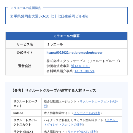
ミラエールの盛岡拠点
岩手県盛岡市大通3-3-10 七十七日生盛岡ビル4階
ミラエールの概要
サービス名
ミラエール
公式サイト
https://022022.net/promotion/career
株式会社スタッフサービス（リクルートグループ）
運営会社
労働者派遣事業:
派13-011061
有料職業紹介事業:
13-ユ-010724
【参考】リクルートグループが運営する人材サービス
リクルートエージ
総合型転職エージェント（
リクルートエージェントの評
ェント
判
）
Indeed
求人情報検索サイト（
インディードの評判
）
リクルートダイレ
ハイクラスに特化したスカウト型転職サイト（
リクルー
クトスカウト
トダイレクトスカウトの評判
）
リクナビNEXT
求人掲載サイト（
リクナビNEXTの評判
）