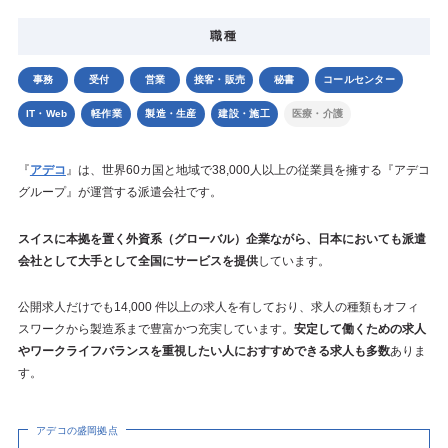
職種
事務
受付
営業
接客・販売
秘書
コールセンター
IT・Web
軽作業
製造・生産
建設・施工
医療・介護
『
アデコ
』は、世界60カ国と地域で38,000人以上の従業員を擁する『アデコ
グループ』が運営する派遣会社です。
スイスに本拠を置く外資系（グローバル）企業ながら、日本においても派遣
会社として大手として全国にサービスを提供
しています。
公開求人だけでも14,000 件以上の求人を有しており、求人の種類もオフィ
スワークから製造系まで豊富かつ充実しています。
安定して働くための求人
やワークライフバランスを重視したい人におすすめできる求人も多数
ありま
す。
アデコの盛岡拠点