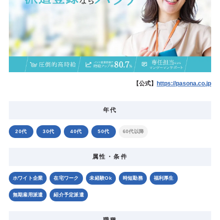
【公式】
https://pasona.co.jp
年代
20代
30代
40代
50代
60代以降
属性・条件
ホワイト企業
在宅ワーク
未経験Ok
時短勤務
福利厚生
無期雇用派遣
紹介予定派遣
職種