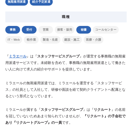
無期雇用派遣
紹介予定派遣
職種
事務
受付
営業
接客・販売
秘書
コールセンター
IT・Web
軽作業
製造・生産
建設・施工
医療・介護
『
ミラエール
』は『
スタッフサービスグループ
』が運営する事務職の無期雇
用派遣サービスです。未経験を含めて、事務職の無期雇用派遣として働きた
い人に向けて求人の紹介やサポートを提供しています。
ミラエールの無期雇用派遣では、ミラエールを運営する「スタッフサービ
ス」の社員として入社して、研修や面談を経て契約クライアントへ配属とな
るという形式となっています。
ミラエールが属する『
スタッフサービスグループ
』は『
リクルート
』の名前
を冠していないためあまり知られていませんが、
『リクルート』の子会社で
あり『リクルートグループ』の一員
です。