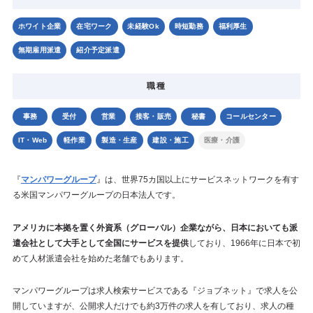
ホワイト企業
在宅ワーク
未経験Ok
時短勤務
福利厚生
無期雇用派遣
紹介予定派遣
職種
事務
受付
営業
接客・販売
秘書
コールセンター
IT・Web
軽作業
製造・生産
建設・施工
医療・介護
『
マンパワーグループ
』は、世界75カ国以上にサービスネットワークを有す
る米国マンパワーグループの日本法人です。
アメリカに本拠を置く外資系（グローバル）企業ながら、日本においても派
遣会社として大手として全国にサービスを提供
しており、1966年に日本で初
めて人材派遣会社を始めた老舗でもあります。
マンパワーグループは求人検索サービスである『ジョブネット』で求人を公
開していますが、公開求人だけでも約3万件の求人を有しており、求人の種