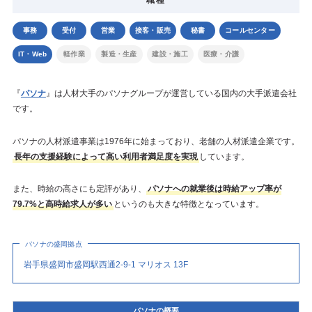
事務
受付
営業
接客・販売
秘書
コールセンター
IT・Web
軽作業
製造・生産
建設・施工
医療・介護
『
パソナ
』は人材大手のパソナグループが運営している国内の大手派遣会社
です。
パソナの人材派遣事業は1976年に始まっており、老舗の人材派遣企業です。
長年の支援経験によって高い利用者満足度を実現
しています。
また、時給の高さにも定評があり、
パソナへの就業後は時給アップ率が
79.7%と高時給求人が多い
というのも大きな特徴となっています。
パソナの盛岡拠点
岩手県盛岡市盛岡駅西通2-9-1 マリオス 13F
パソナの概要