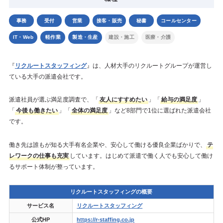
事務
受付
営業
接客・販売
秘書
コールセンター
IT・Web
軽作業
製造・生産
建設・施工
医療・介護
『
リクルートスタッフィング
』は、人材大手のリクルートグループが運営し
ている大手の派遣会社です。
派遣社員が選ぶ満足度調査で、「
友人にすすめたい
」「
給与の満足度
」
「
今後も働きたい
」「
全体の満足度
」など8部門で1位に選ばれた派遣会社
です。
働き先は誰もが知る大手有名企業や、安心して働ける優良企業ばかりで、
テ
レワークの仕事も充実
しています。はじめて派遣で働く人でも安心して働け
るサポート体制が整っています。
リクルートスタッフィングの概要
サービス名
リクルートスタッフィング
公式HP
https://r-staffing.co.jp