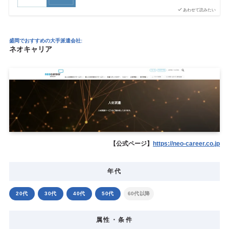
あわせて読みたい
盛岡でおすすめの大手派遣会社:
ネオキャリア
【公式ページ】
https://neo-career.co.jp
年代
20代
30代
40代
50代
60代以降
属性・条件