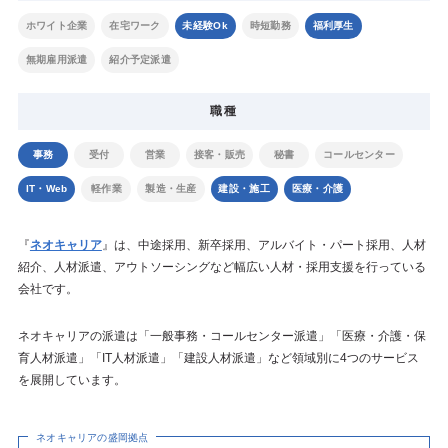
ホワイト企業
在宅ワーク
未経験Ok
時短勤務
福利厚生
無期雇用派遣
紹介予定派遣
職種
事務
受付
営業
接客・販売
秘書
コールセンター
IT・Web
軽作業
製造・生産
建設・施工
医療・介護
『
ネオキャリア
』は、中途採用、新卒採用、アルバイト・パート採用、人材
紹介、人材派遣、アウトソーシングなど幅広い人材・採用支援を行っている
会社です。
ネオキャリアの派遣は「一般事務・コールセンター派遣」「医療・介護・保
育人材派遣」「IT人材派遣」「建設人材派遣」など領域別に4つのサービス
を展開しています。
ネオキャリアの盛岡拠点