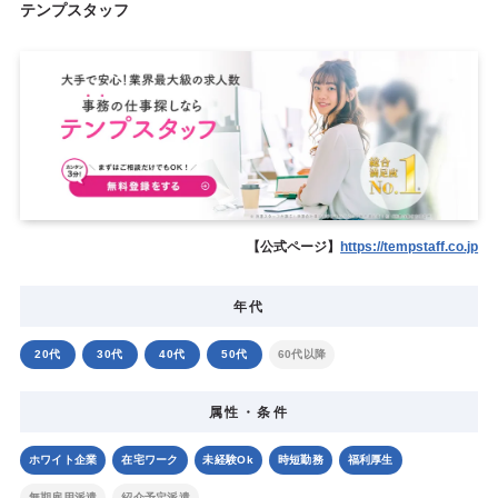
テンプスタッフ
【公式ページ】
https://tempstaff.co.jp
年代
20代
30代
40代
50代
60代以降
属性・条件
ホワイト企業
在宅ワーク
未経験Ok
時短勤務
福利厚生
無期雇用派遣
紹介予定派遣