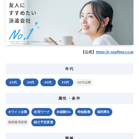
【公式】
https://r-staffing.co.jp
年代
20代
30代
40代
50代
60代以降
属性・条件
ホワイト企業
在宅ワーク
未経験Ok
時短勤務
福利厚生
無期雇用派遣
紹介予定派遣
職種