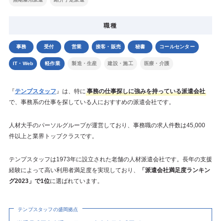
職種
事務
受付
営業
接客・販売
秘書
コールセンター
IT・Web
軽作業
製造・生産
建設・施工
医療・介護
『
テンプスタッフ
』は、特に
事務の仕事探しに強みを持っている派遣会社
で、事務系の仕事を探している人におすすめの派遣会社です。
人材大手のパーソルグループが運営しており、事務職の求人件数は45,000
件以上と業界トップクラスです。
テンプスタッフは1973年に設立された老舗の人材派遣会社です。長年の支援
経験によって高い利用者満足度を実現しており、
「派遣会社満足度ランキン
グ2023」で1位
に選ばれています。
テンプスタッフの盛岡拠点