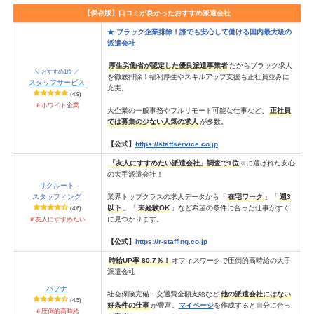
【保存版】口コミが良かったおすすめ派遣会社
★ ブラック企業排除！誰でも安心して働ける国内最大級の
派遣会社
厚生労働省が認定した優良派遣事業者
だからブラック求人
＼ おすすめ1位 ／
を徹底排除！福利厚生やスキルアップ支援も正社員並みに
スタッフサービス
充実。
(4.9)
＃ホワイト企業
大企業の一般事務やフルリモート可能な仕事など、
正社員
では募集の少ない人気の求人
が多数。
【公式】
https://staffservice.co.jp
「友人にすすめたい派遣会社」調査で1位
に選ばれた安心
※
の大手派遣会社！
リクルート
スタッフィング
業界トップクラスの求人データから「
在宅ワーク
」「
週3
以下
」「
未経験OK
」など希望の条件に合った仕事がすぐ
(4.6)
＃友人にすすめたい
に見つかります。
【公式】
https://r-staffing.co.jp
時給UP率 80.7％！
オフィスワークで圧倒的高時給の大手
派遣会社
パソナ
社会保険完備・交通費全額支給など
他の派遣会社にはない
(4.5)
好条件の仕事
が豊富。
マイページ
を作成すると自分に合っ
＃圧倒的高時給