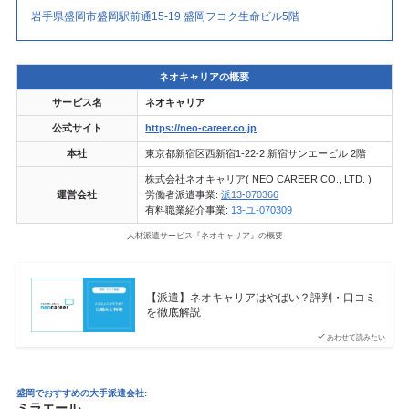
岩手県盛岡市盛岡駅前通15-19 盛岡フコク生命ビル5階
ネオキャリアの概要
サービス名
ネオキャリア
公式サイト
https://neo-career.co.jp
本社
東京都新宿区西新宿1-22-2 新宿サンエービル 2階
株式会社ネオキャリア( NEO CAREER CO., LTD. )
運営会社
労働者派遣事業:
派13-070366
有料職業紹介事業:
13-ユ-070309
人材派遣サービス『ネオキャリア』の概要
【派遣】ネオキャリアはやばい？評判・口コミ
を徹底解説
あわせて読みたい
盛岡でおすすめの大手派遣会社:
ミラエール