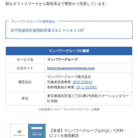
類もオフィスワークから製造系まで豊富かつ充実しています。
マンパワーグループの盛岡拠点
岩手県盛岡市盛岡駅西通 2-9-1 マリオス 15F
マンパワーグループの概要
サービス名
マンパワーグループ
公式サイト
https://manpowerjobnet.com
マンパワーグループ株式会社
運営会社
労働者派遣事業:
派13-315642
有料職業紹介事業:
13-ユ-313561
東京都港区芝浦三丁目1番1号田町ステーションタワー
本社
N 30階
人材派遣サービス『マンパワーグループ』の概要
【派遣】マンパワーグループはやばい？評判・
口コミを徹底解説