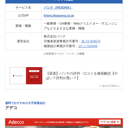
サービス名
パソナ（PASONA）
公式HP
https://pasona.co.jp
一般事務・OA事務・Webクリエイター・ITエンジニ
業種・職種
アなどさまざまな業種・職種
株式会社パソナ
運営会社
労働者派遣事業許可番号：
派 13-304674
職業紹介事業許可番号：
13-ユ-010444
人材派遣サービス『パソナ』の概要
【派遣】パソナの評判・口コミを徹底解説【や
ばい？評判が悪い？】
あわせて読みたい
盛岡でおすすめの大手派遣会社:
アデコ