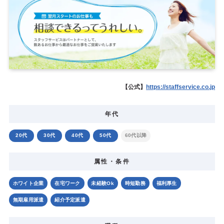
【公式】
https://staffservice.co.jp
年代
20代
30代
40代
50代
60代以降
属性・条件
ホワイト企業
在宅ワーク
未経験Ok
時短勤務
福利厚生
無期雇用派遣
紹介予定派遣