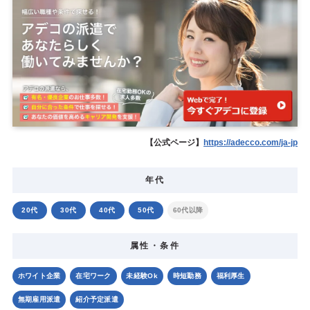
【公式ページ】
https://adecco.com/ja-jp
年代
20代
30代
40代
50代
60代以降
属性・条件
ホワイト企業
在宅ワーク
未経験Ok
時短勤務
福利厚生
無期雇用派遣
紹介予定派遣