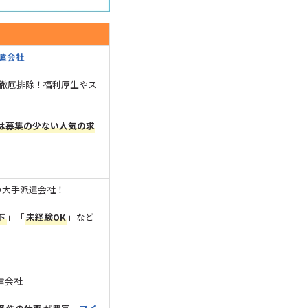
遣会社
徹底排除！福利厚生やス
は募集の少ない人気の求
の大手派遣会社！
下
」「
未経験OK
」など
遣会社