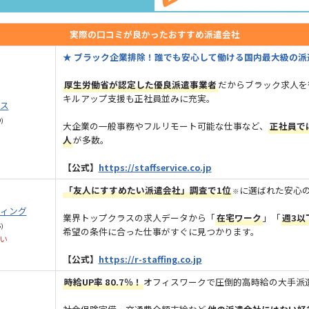
実際の口コミが良かったおすすめ派遣会社
★ ブラック企業排除！誰でも安心して働ける国内最大級の派
厚生労働省が認定した優良派遣事業者
だからブラック求人を
キルアップ支援も正社員並みに充実。
ス
9)
大企業の一般事務やフルリモート可能な仕事など、
正社員で
人
が多数。
【公式】
https://staffservice.co.jp
「友人にすすめたい派遣会社」調査で1位
に選ばれた安心
※
ィング
業界トップクラスの求人データから「
在宅ワーク
」「
週3以
6)
希望の条件に合った仕事がすぐに見つかります。
い
【公式】
https://r-staffing.co.jp
時給UP率 80.7％！
オフィスワークで圧倒的高時給の大手派