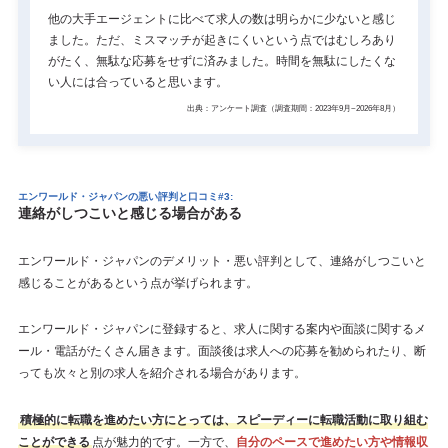
他の大手エージェントに比べて求人の数は明らかに少ないと感じ
ました。ただ、ミスマッチが起きにくいという点ではむしろあり
がたく、無駄な応募をせずに済みました。時間を無駄にしたくな
い人には合っていると思います。
出典：アンケート調査（調査期間：2023年9月~2026年8月）
エンワールド・ジャパンの悪い評判と口コミ#3:
連絡がしつこいと感じる場合がある
エンワールド・ジャパンのデメリット・悪い評判として、連絡がしつこいと
感じることがあるという点が挙げられます。
エンワールド・ジャパンに登録すると、求人に関する案内や面談に関するメ
ール・電話がたくさん届きます。面談後は求人への応募を勧められたり、断
っても次々と別の求人を紹介される場合があります。
積極的に転職を進めたい方にとっては、スピーディーに転職活動に取り組む
ことができる
点が魅力的です。一方で、
自分のペースで進めたい方や情報収