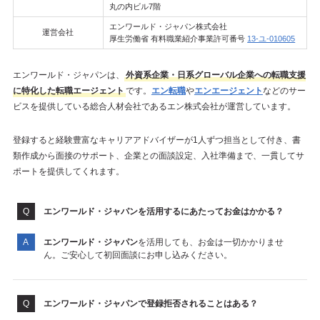
丸の内ビル7階
エンワールド・ジャパン株式会社
運営会社
厚生労働省 有料職業紹介事業許可番号
13-ユ-010605
エンワールド・ジャパンは、
外資系企業・日系グローバル企業への転職支援
に特化した転職エージェント
です。
エン転職
や
エンエージェント
などのサー
ビスを提供している総合人材会社であるエン株式会社が運営しています。
登録すると経験豊富なキャリアアドバイザーが1人ずつ担当として付き、書
類作成から面接のサポート、企業との面談設定、入社準備まで、一貫してサ
ポートを提供してくれます。
エンワールド・ジャパンを活用するにあたってお金はかかる？
エンワールド・ジャパン
を活用しても、お金は一切かかりませ
ん。ご安心して初回面談にお申し込みください。
エンワールド・ジャパン
で登録拒否されることはある？