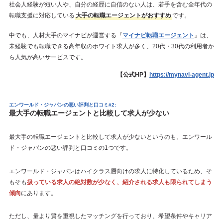
社会人経験が短い人や、自分の経歴に自信のない人は、若手を含む全年代の
転職支援に対応している
大手の転職エージェントがおすすめ
です。
中でも、人材大手のマイナビが運営する『
マイナビ転職エージェント
』は、
未経験でも転職できる高年収のホワイト求人が多く、20代・30代の利用者か
ら人気が高いサービスです。
【公式HP】
https://mynavi-agent.jp
エンワールド・ジャパンの悪い評判と口コミ#2:
最大手の転職エージェントと比較して求人が少ない
最大手の転職エージェントと比較して求人が少ないというのも、エンワール
ド・ジャパンの悪い評判と口コミの1つです。
エンワールド・ジャパンはハイクラス層向けの求人に特化しているため、そ
もそも
扱っている求人の絶対数が少なく、紹介される求人も限られてしまう
傾向
にあります。
ただし、量より質を重視したマッチングを行っており、希望条件やキャリア