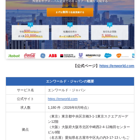
【公式ページ】
https://enworld.com
エンワールド・ジャパンの概要
サービス名
エンワールド・ジャパン
公式サイト
https://enworld.com
求人数
1,180 件（2026年8月時点）
（東京）東京都中央区京橋3-1-1東京スクエアガーデ
ン12階
（大阪）大阪府大阪市北区中崎西2-4-12梅田センター
拠点
ビル9階
（名古屋）愛知県名古屋市中区丸の内3-17-13 いちご