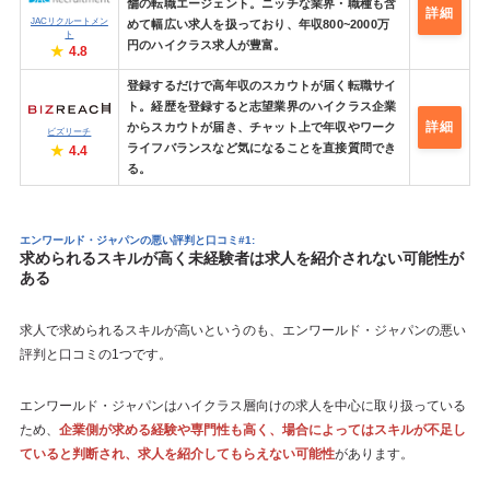
舗の転職エージェント。ニッチな業界・職種も含
詳細
JACリクルートメン
めて幅広い求人を扱っており、年収800~2000万
ト
円のハイクラス求人が豊富。
4.8
登録するだけで高年収のスカウトが届く転職サイ
ト。経歴を登録すると志望業界のハイクラス企業
詳細
からスカウトが届き、チャット上で年収やワーク
ビズリーチ
ライフバランスなど気になることを直接質問でき
4.4
る。
エンワールド・ジャパンの悪い評判と口コミ#1:
求められるスキルが高く未経験者は求人を紹介されない可能性が
ある
求人で求められるスキルが高いというのも、エンワールド・ジャパンの悪い
評判と口コミの1つです。
エンワールド・ジャパンはハイクラス層向けの求人を中心に取り扱っている
ため、
企業側が求める経験や専門性も高く、場合によってはスキルが不足し
ていると判断され、求人を紹介してもらえない可能性
があります。