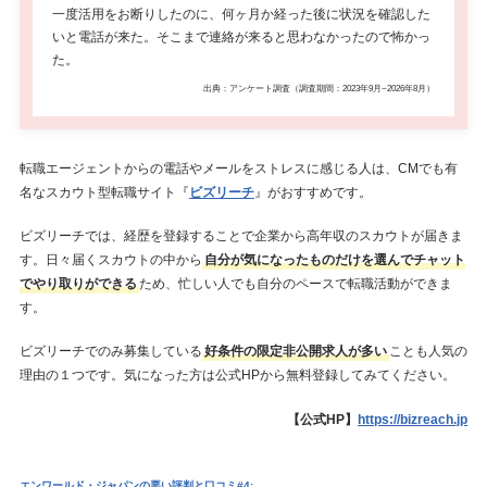
一度活用をお断りしたのに、何ヶ月か経った後に状況を確認した
いと電話が来た。そこまで連絡が来ると思わなかったので怖かっ
た。
出典：アンケート調査（調査期間：2023年9月~2026年8月）
転職エージェントからの電話やメールをストレスに感じる人は、CMでも有
名なスカウト型転職サイト『
ビズリーチ
』がおすすめです。
ビズリーチでは、経歴を登録することで企業から高年収のスカウトが届きま
す。日々届くスカウトの中から
自分が気になったものだけを選んでチャット
でやり取りができる
ため、忙しい人でも自分のペースで転職活動ができま
す。
ビズリーチでのみ募集している
好条件の限定非公開求人が多い
ことも人気の
理由の１つです。気になった方は公式HPから無料登録してみてください。
【公式HP】
https://bizreach.jp
エンワールド・ジャパンの悪い評判と口コミ#4: