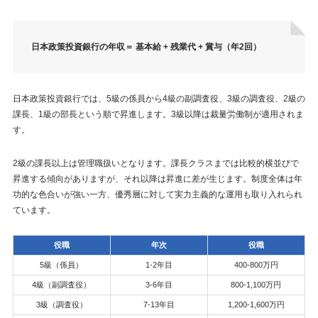
日本政策投資銀行の年収＝ 基本給 + 残業代 + 賞与（年2回）
日本政策投資銀行では、5級の係員から4級の副調査役、3級の調査役、2級の
課長、1級の部長という順で昇進します。3級以降は裁量労働制が適用されま
す。
2級の課長以上は管理職扱いとなります。課長クラスまでは比較的横並びで
昇進する傾向がありますが、それ以降は昇進に差が生じます。制度全体は年
功的な色合いが強い一方、優秀層に対して実力主義的な運用も取り入れられ
ています。
役職
年次
役職
5級（係員）
1-2年目
400-800万円
4級（副調査役）
3-6年目
800-1,100万円
3級（調査役）
7-13年目
1,200-1,600万円