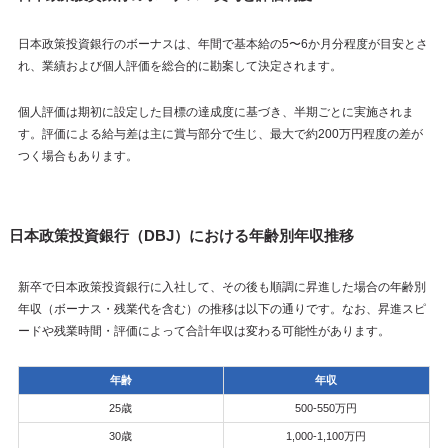
日本政策投資銀行のボーナスは、年間で基本給の5〜6か月分程度が目安とさ
れ、業績および個人評価を総合的に勘案して決定されます。
個人評価は期初に設定した目標の達成度に基づき、半期ごとに実施されま
す。評価による給与差は主に賞与部分で生じ、最大で約200万円程度の差が
つく場合もあります。
日本政策投資銀行（DBJ）における年齢別年収推移
新卒で日本政策投資銀行に入社して、その後も順調に昇進した場合の年齢別
年収（ボーナス・残業代を含む）の推移は以下の通りです。なお、昇進スピ
ードや残業時間・評価によって合計年収は変わる可能性があります。
年齢
年収
25歳
500-550万円
30歳
1,000-1,100万円