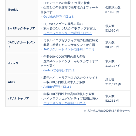
・ITエンジニアの年収UP支援に特化
・企業との年収交渉で高年収のオファーを
公開求人数
Geekly
引き出す
37,098 件
・
Geeklyの評判／口コミ
・IT／Web／ゲーム業界に強い
求人数
レバテックキャリア
・利用者の5人に4人が年収アップを実現
53,079 件
・
レバテックキャリアの評判／口コミ
・ミドル／エグゼクティブ層の転職に特化
JACリクルートメン
求人数
・業界に精通したコンサルタントが在籍
ト
60,062 件
・
JACリクルートメントの評判／口コミ
・年収600~2000万円の求人多数
・企業やヘッドハンターからスカウトオフ
求人数
doda X
ァーが届く
113,027 件
・
doda Xの評判／口コミ
・若手ハイキャリア向けのスカウトサイト
求人数
AMBI
・年収600万円以上の求人が多数
217,527 件
・
AMBIの評判／口コミ
・年収800万円以上の高年収求人が多数
求人数
パソナキャリア
・ハイクラス／エグゼクティブ転職に強い
52,231 件
・
パソナキャリアの評判／口コミ
※ 各社求人数は2026年8月時点データ