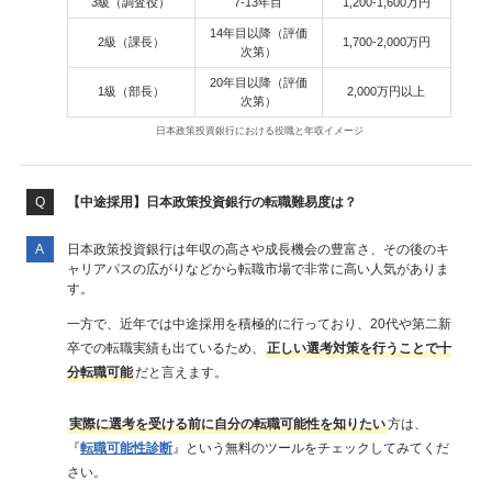
3級（調査役）
7-13年目
1,200-1,600万円
14年目以降（評価
2級（課長）
1,700-2,000万円
次第）
20年目以降（評価
1級（部長）
2,000万円以上
次第）
日本政策投資銀行における役職と年収イメージ
【中途採用】日本政策投資銀行の転職難易度は？
日本政策投資銀行は年収の高さや成長機会の豊富さ、その後のキ
ャリアパスの広がりなどから転職市場で非常に高い人気がありま
す。
一方で、近年では中途採用を積極的に行っており、20代や第二新
卒での転職実績も出ているため、
正しい選考対策を行うことで十
分転職可能
だと言えます。
実際に選考を受ける前に自分の転職可能性を知りたい
方は、
『
転職可能性診断
』という無料のツールをチェックしてみてくだ
さい。