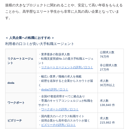
規模の大きなプロジェクトに関われることや、安定して高い年収をもらえる
ことから、高学歴なエリート学生から非常に人気の高い企業となっていま
す。
＜ 人気企業への転職におすすめ ＞
利用者の口コミが良い大手転職エージェント
公開求人数
・業界最多の取扱求人数
76万件
リクルートエージェ
・転職支援実績No.1の最大手転職エージェ
ント
ント
非公開求人数
・
リクルートエージェントの評判／口コミ
27万件
・幅広い業界／職種の求人を掲載
・経歴を追加すると企業からスカウトが届
求人数
doda
く
30万件以上
・
dodaの評判／口コミ
・全国47都道府県すべてに拠点あり
・専属のキャリアコンシェルジュが転職を
求人数
ワークポート
サポート
136,840 件
・
ワークポートの評判／口コミ
・国内最大のハイクラス転職サイト
求人数
ビズリーチ
・採用企業から高年収のスカウトが届く
215,862 件
・
ビズリーチの評判／口コミ