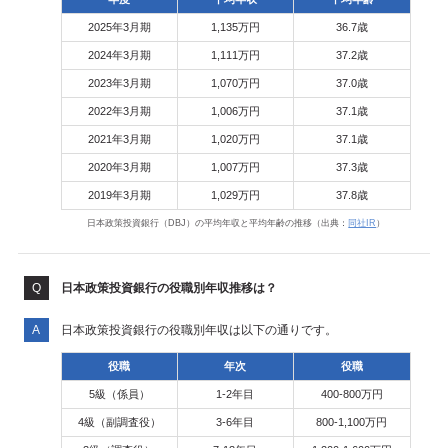
2025年3月期
1,135万円
36.7歳
2024年3月期
1,111万円
37.2歳
2023年3月期
1,070万円
37.0歳
2022年3月期
1,006万円
37.1歳
2021年3月期
1,020万円
37.1歳
2020年3月期
1,007万円
37.3歳
2019年3月期
1,029万円
37.8歳
日本政策投資銀行（DBJ）の平均年収と平均年齢の推移（出典：
同社IR
）
日本政策投資銀行の役職別年収推移は？
日本政策投資銀行の役職別年収は以下の通りです。
役職
年次
役職
5級（係員）
1-2年目
400-800万円
4級（副調査役）
3-6年目
800-1,100万円