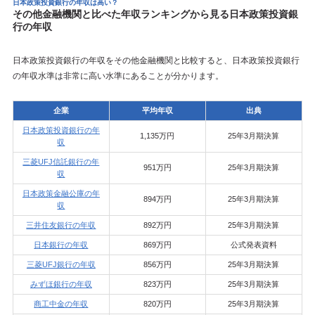
日本政策投資銀行の年収は高い？
その他金融機関と比べた年収ランキングから見る日本政策投資銀
行の年収
日本政策投資銀行の年収をその他金融機関と比較すると、日本政策投資銀行
の年収水準は非常に高い水準にあることが分かります。
企業
平均年収
出典
日本政策投資銀行の年
1,135万円
25年3月期決算
収
三菱UFJ信託銀行の年
951万円
25年3月期決算
収
日本政策金融公庫の年
894万円
25年3月期決算
収
三井住友銀行の年収
892万円
25年3月期決算
日本銀行の年収
869万円
公式発表資料
三菱UFJ銀行の年収
856万円
25年3月期決算
みずほ銀行の年収
823万円
25年3月期決算
商工中金の年収
820万円
25年3月期決算