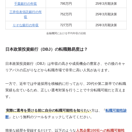
千葉銀行の年収
795万円
25年3月期決算
三井住友信託銀行の年
752万円
25年3月期決算
収
りそな銀行の年収
727万円
25年3月期決算
金融機関における平均年収の比較
日本政策投資銀行（DBJ）の転職難易度は？
日本政策投資銀行（DBJ）は年収の高さや成長機会の豊富さ、その後のキャ
リアパスの広がりなどから転職市場で非常に高い人気があります。
一方で、近年では中途採用を積極的に行っており、20代や第二新卒での転職
実績も出ているため、正しい選考対策を行うことで十分転職可能だと言えま
す。
実際に選考を受ける前に自分の転職可能性を知りたい
方は、『
転職可能性診
断
』という無料のツールをチェックしてみてください。
簡単な経歴を登録するだけで、以下のような
人気企業100社への転職可能性