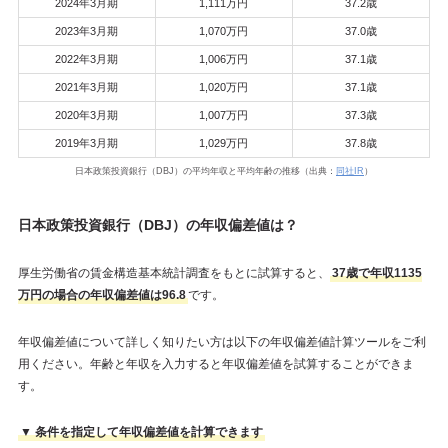
2024年3月期
1,111万円
37.2歳
2023年3月期
1,070万円
37.0歳
2022年3月期
1,006万円
37.1歳
2021年3月期
1,020万円
37.1歳
2020年3月期
1,007万円
37.3歳
2019年3月期
1,029万円
37.8歳
日本政策投資銀行（DBJ）の平均年収と平均年齢の推移（出典：
同社IR
）
日本政策投資銀行（DBJ）の年収偏差値は？
厚生労働省の賃金構造基本統計調査をもとに試算すると、
37歳で年収1135
万円の場合の年収偏差値は96.8
です。
年収偏差値について詳しく知りたい方は以下の年収偏差値計算ツールをご利
用ください。年齢と年収を入力すると年収偏差値を試算することができま
す。
▼ 条件を指定して年収偏差値を計算できます