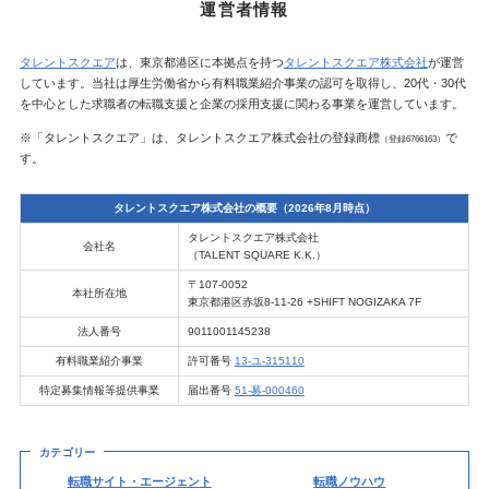
運営者情報
タレントスクエア
は、東京都港区に本拠点を持つ
タレントスクエア株式会社
が運営
しています。当社は厚生労働省から有料職業紹介事業の認可を取得し、20代・30代
を中心とした求職者の転職支援と企業の採用支援に関わる事業を運営しています。
※「タレントスクエア」は、タレントスクエア株式会社の登録商標
で
（登録6766163）
す。
タレントスクエア株式会社の概要（2026年8月時点）
タレントスクエア株式会社
会社名
（TALENT SQUARE K.K.）
〒107-0052
本社所在地
東京都港区赤坂8-11-26 +SHIFT NOGIZAKA 7F
法人番号
9011001145238
有料職業紹介事業
許可番号
13-ユ-315110
特定募集情報等提供事業
届出番号
51-募-000460
カテゴリー
転職サイト・エージェント
転職ノウハウ