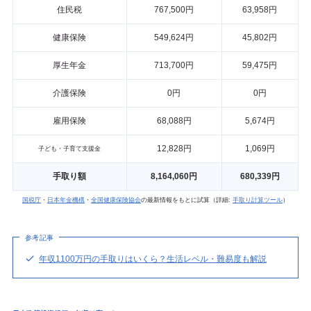
住民税
767,500円
63,958円
健康保険
549,624円
45,802円
厚生年金
713,700円
59,475円
介護保険
0円
0円
雇用保険
68,088円
5,674円
12,828円
1,069円
子ども・子育て支援金
手取り額
8,164,060円
680,339円
国税庁
・
日本年金機構
・
全国健康保険協会
の最新情報をもとに試算（詳細:
手取り計算ツール
）
参考記事
年収1100万円の手取りはいくら？生活レベル・難易度も解説