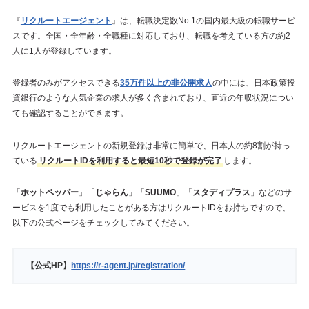
『
リクルートエージェント
』は、転職決定数No.1の国内最大級の転職サービ
スです。全国・全年齢・全職種に対応しており、転職を考えている方の約2
人に1人が登録しています。
登録者のみがアクセスできる
35万件以上の非公開求人
の中には、日本政策投
資銀行のような人気企業の求人が多く含まれており、直近の年収状況につい
ても確認することができます。
リクルートエージェントの新規登録は非常に簡単で、日本人の約8割が持っ
ている
リクルートIDを利用すると最短10秒で登録が完了
します。
「
ホットペッパー
」「
じゃらん
」「
SUUMO
」「
スタディプラス
」などのサ
ービスを1度でも利用したことがある方はリクルートIDをお持ちですので、
以下の公式ページをチェックしてみてください。
【公式HP】
https://r-agent.jp/registration/