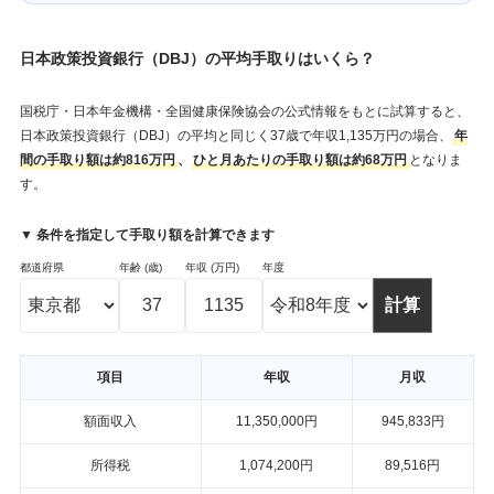
日本政策投資銀行（DBJ）の平均手取りはいくら？
国税庁・日本年金機構・全国健康保険協会の公式情報をもとに試算すると、
日本政策投資銀行（DBJ）の平均と同じく37歳で年収1,135万円の場合、
年
間の手取り額は約816万円
、
ひと月あたりの手取り額は約68万円
となりま
す。
▼ 条件を指定して手取り額を計算できます
都道府県
年齢 (歳)
年収 (万円)
年度
項目
年収
月収
額面収入
11,350,000円
945,833円
所得税
1,074,200円
89,516円