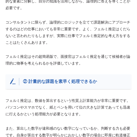
的な要素に分解し、自分の知識を活用しながら、論理的に答えを導くことが
必要です。
コンサルタントに限らず、論理的にロジックを立てて課題解決にアプローチ
するのはどの仕事においても非常に重要です。よく、フェルミ推定はくだら
ないと言われたりもしますが、実際に仕事でフェルミ推定的な考え方をする
ことはたくさんあります。
フェルミ推定はその超簡易版で、面接官はフェルミ推定を通じて候補者が論
理的に物事を考えられるかを評価しています。
② 計量的な課題を素早く処理できるか
フェルミ推定は、数値を算出するという性質上計算能力が非常に重要です。
パソコンやスマホでなく、紙とペンを用いて位の大きな計算であっても迅速
に行えるかという処理能力が必要となります。
また、算出した数字が違和感のない数字になっているか、判断する力も必要
です。自身が算出する数字が明らかにおかしい数字の場合に即座に軌道修正