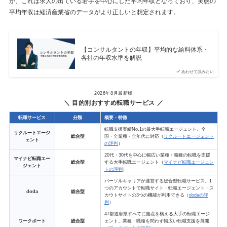
が、これは求人の出ている若手を中心にした平均年収となっており、実態の
平均年収は経済産業省のデータがより正しいと想定されます。
【コンサルタントの年収】平均的な給料体系・
各社の年収水準を解説
あわせて読みたい
2026年8月最新版
＼ 目的別おすすめ転職サービス ／
転職サービス
分類
概要・特徴
転職支援実績No.1の最大手転職エージェント。全
リクルートエージ
総合型
国・全業種・全年代に対応（
リクルートエージェント
ェント
の評判
）
20代・30代を中心に幅広い業種・職種の転職を支援
マイナビ転職エー
総合型
する大手転職エージェント（
マイナビ転職エージェン
ジェント
トの評判
）
パーソルキャリアが運営する総合型転職サービス。1
つのアカウントで転職サイト・転職エージェント・ス
doda
総合型
カウトサイトの3つの機能が利用できる（
dodaの評
判
）
47都道府県すべてに拠点を構える大手の転職エージ
ワークポート
総合型
ェント。業種・職種を問わず幅広い転職支援を展開