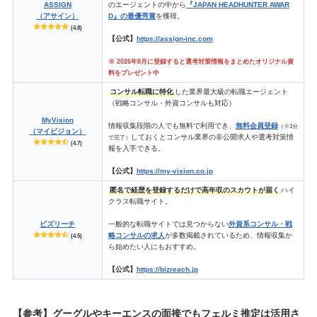
ASSIGN
のエージェントの中から
『JAPAN HEADHUNTER AWAR
（アサイン）
D』の最優秀賞
を獲得。
(4.8)
【公式】
https://assign-inc.com
※ 2026年8月に登録すると選考対策情報をまとめたオリジナル資
料をプレゼント中
コンサル転職に特化
した業界最大級の転職エージェント
（戦略コンサル・外資コンサルも対応）
MyVision
情報収集段階の人でも無料で利用でき、
無料会員登録
（※1分
（マイビジョン）
しておくとコンサル業界の非公開求人や選考対策情
で完了）
(4.7)
報を入手できる。
【公式】
https://my-vision.co.jp
匿名で経歴を登録するだけで高年収のスカウトが届く
ハイ
クラス転職サイト。
ビズリーチ
一般的な転職サイトでは見つからない
外資系コンサル・戦
略コンサルの求人
が多数掲載されているため、情報収集か
(4.5)
ら始めたい人にもおすすめ。
【公式】
https://bizreach.jp
【参考】グーグルやキーエンスの面接でもフェルミ推定は活用さ