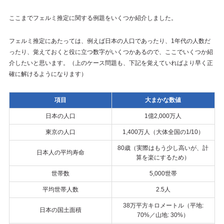
ここまでフェルミ推定に関する例題をいくつか紹介しました。
フェルミ推定にあたっては、例えば日本の人口であったり、1年代の人数だ
ったり、覚えておくと役に立つ数字がいくつかあるので、ここでいくつか紹
介したいと思います。（上のケース問題も、下記を覚えていればより早く正
確に解けるようになります）
項目
大まかな数値
日本の人口
1億2,000万人
東京の人口
1,400万人（大体全国の1/10）
80歳（実際はもう少し高いが、計
日本人の平均寿命
算を楽にするため）
世帯数
5,000世帯
平均世帯人数
2.5人
38万平方キロメートル（平地:
日本の国土面積
70%／山地: 30%）