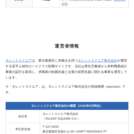
評判
）
運営者情報
タレントスクエア
は、東京都港区に本拠点を持つ
タレントスクエア株式会社
が運営
する若手人材向けハイクラス転職サイトです。当社は厚生労働省から有料職業紹介
事業の認可を取得し、求職者の転職支援と企業の採用支援に関わる事業を運営して
います。
※「タレントスクエア」は、タレントスクエア株式会社の登録商標
で
（登録6766163）
す。
タレントスクエア株式会社の概要（2026年8月時点）
タレントスクエア株式会社
会社名
（TALENT SQUARE K.K.）
〒107-0052
本社所在地
東京都港区赤坂8-11-26 +SHIFT NOGIZAKA 7F