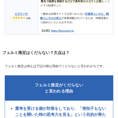
匿名で経歴を登録するだけで高年収のスカウトが届く
ハイ
クラス転職サイト。
ビズリーチ
一般的な転職サイトでは見つからない
外資系コンサル・戦
略コンサルの求人
が多数掲載されているため、情報収集か
(4.5)
ら始めたい人にもおすすめ。
【公式】
https://bizreach.jp
フェルミ推定はくだらない？欠点は？
フェルミ推定は例えば下記の様な理由でくだらないと言われがちです。
フェルミ推定がくだらない
と言われる理由
選考を受ける側が対策をしており、「突拍子もない
ことを聞いた時の思考力を見る」という目的が果た