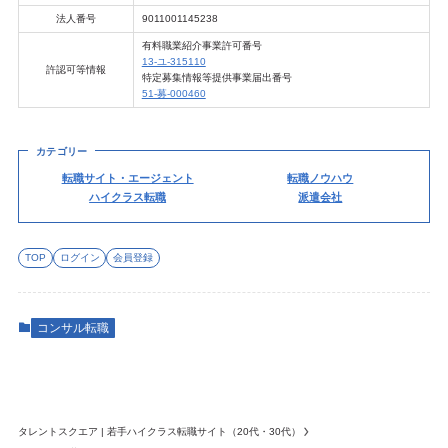
法人番号
9011001145238
有料職業紹介事業許可番号
13-ユ-315110
許認可等情報
特定募集情報等提供事業届出番号
51-募-000460
カテゴリー
転職サイト・エージェント
転職ノウハウ
ハイクラス転職
派遣会社
TOP
ログイン
会員登録
コンサル転職
タレントスクエア | 若手ハイクラス転職サイト（20代・30代）