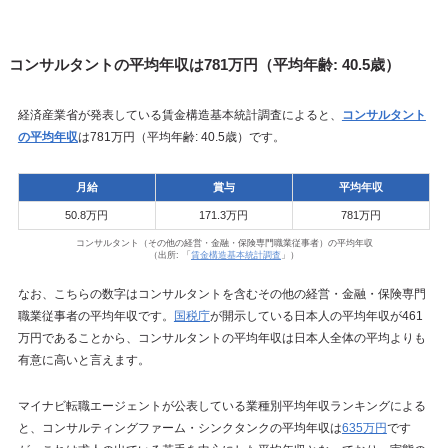
コンサルタントの平均年収は781万円（平均年齢: 40.5歳）
経済産業省が発表している賃金構造基本統計調査によると、
コンサルタント
の平均年収
は781万円（平均年齢: 40.5歳）です。
月給
賞与
平均年収
50.8万円
171.3万円
781万円
コンサルタント（その他の経営・金融・保険専門職業従事者）の平均年収
（出所: 「
賃金構造基本統計調査
」）
なお、こちらの数字はコンサルタントを含むその他の経営・金融・保険専門
職業従事者の平均年収です。
国税庁
が開示している日本人の平均年収が461
万円であることから、コンサルタントの平均年収は日本人全体の平均よりも
有意に高いと言えます。
マイナビ転職エージェントが公表している業種別平均年収ランキングによる
と、コンサルティングファーム・シンクタンクの平均年収は
635万円
です