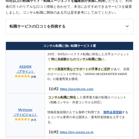
50社以上の転職サイト・転職エージェントを
編集部が
実際に利用
したうえで、利用
者の方々のリアルな口コミ情報と合わせて、本当におすすめできるサービスを厳選
しました。コンサル転職に興味のある方は是非参考にしてみてください。
転職サービスの口コミを投稿する
コンサル転職に強い転職サービス３選
20代・30代のハイクラス転職に特化した大手エージェント
で
特に未経験からのコンサル転職に強い
。
ASSIGN
ケース面接対策などサポートの手厚さに定評
があり、全国
（アサイン）
のエージェントの中から『JAPAN HEADHUNTER AWAR
(4.8)
D』の最優秀賞を獲得。
【公式】
https://assign-inc.com
コンサル転職に特化
した業界最大級の転職エージェント
（戦略コンサル・外資コンサルも対応）
MyVision
情報収集段階の人でも無料で利用でき、
無料会員登録
する
（マイビジョン）
とコンサル業界の非公開求人・選考対策情報を入手でき
(4.7)
る。
【公式】
https://my-vision.co.jp