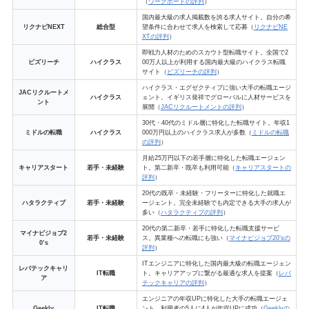
（
ワークポートの評判
）
国内最大級の求人掲載数を誇る求人サイト。自分の希
リクナビNEXT
総合型
望条件に合わせて求人を検索して応募（
リクナビNE
XTの評判
）
即戦力人材のためのスカウト型転職サイト。全国で2
ビズリーチ
ハイクラス
00万人以上が利用する国内最大級のハイクラス転職
サイト（
ビズリーチの評判
）
ハイクラス・エグゼクティブに強い大手の転職エージ
JACリクルートメ
ハイクラス
ェント。イギリス発祥でグローバルに人材サービスを
ント
展開（
JACリクルートメントの評判
）
30代・40代のミドル層に特化した転職サイト。年収1
ミドルの転職
ハイクラス
000万円以上のハイクラス求人が多数（
ミドルの転職
の評判
）
月給25万円以下の若手層に特化した転職エージェン
キャリアスタート
若手・未経験
ト。第二新卒・既卒も利用可能（
キャリアスタートの
評判
）
20代の既卒・未経験・フリーターに特化した就職エ
ハタラクティブ
若手・未経験
ージェント。完全未経験でも内定できる大手の求人が
多い（
ハタラクティブの評判
）
20代の第二新卒・若手に特化した転職支援サービ
マイナビジョブ2
若手・未経験
ス。異業種への転職にも強い（
マイナビジョブ20’sの
0’s
評判
）
ITエンジニアに特化した国内最大級の転職エージェン
レバテックキャリ
IT転職
ト。キャリアアップに繋がる最適な求人を提案（
レバ
ア
テックキャリアの評判
）
エンジニアの年収UPに特化した大手の転職エージェ
Geekly
IT転職
ント。利用者の5人に4人が年収UPに成功（
Geeklyの