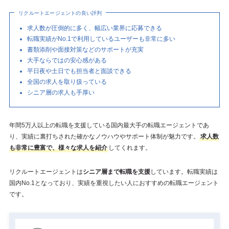
リクルートエージェントの良い評判
求人数が圧倒的に多く、幅広い業界に応募できる
転職実績がNo.1で利用しているユーザーも非常に多い
書類添削や面接対策などのサポートが充実
大手ならではの安心感がある
平日夜や土日でも担当者と面談できる
全国の求人を取り扱っている
シニア層の求人も手厚い
年間5万人以上の転職を支援している国内最大手の転職エージェントであ
り、実績に裏打ちされた確かなノウハウやサポート体制が魅力です。
求人数
も非常に豊富で、様々な求人を紹介
してくれます。
リクルートエージェントは
シニア層まで転職を支援
しています。転職実績は
国内No.1となっており、実績を重視したい人におすすめの転職エージェント
です。