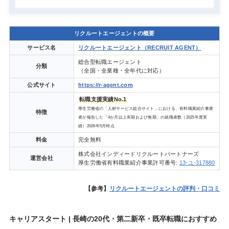
リクルートエージェントの概要
サービス名
リクルートエージェント（RECRUIT AGENT）
総合型転職エージェント
分類
（全国・全業種・全年代に対応）
公式サイト
https://r-agent.com
転職支援実績No.1
厚生労働省の「人材サービス総合サイト」における、有料職業紹介事業
特徴
者が報告した「4か月以上有期および無期」の就職者数（2025年度実
績）2026年5月時点
料金
完全無料
株式会社インディードリクルートパートナーズ
運営会社
厚生労働省有料職業紹介事業許可番号:
13-ユ-317880
【参考】
リクルートエージェントの評判・口コミ
キャリアスタート | 長崎の20代・第二新卒・既卒転職におすすめ