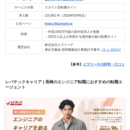
サービス分類
スカウト型転職サイト
求人数
215,862 件（2026年8月時点）
公式ページ
https://bizreach.jp
・年収1000万円超の高年収求人が多数
特徴
・200万人以上が利用する国内最大級の転職サイト
株式会社ビズリーチ
運営会社
厚生労働省 有料職業紹介事業許可番号:
13-ユ-302647
【参考】
ビズリーチの評判・口コミ
レバテックキャリア | 長崎のエンジニア転職におすすめの転職エ
ージェント