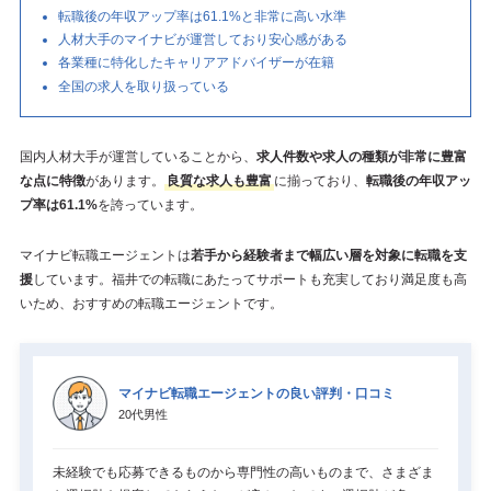
転職後の年収アップ率は61.1%と非常に高い水準
人材大手のマイナビが運営しており安心感がある
各業種に特化したキャリアアドバイザーが在籍
全国の求人を取り扱っている
国内人材大手が運営していることから、
求人件数や求人の種類が非常に豊富
な点に特徴
があります。
良質な求人も豊富
に揃っており、
転職後の年収アッ
プ率は61.1%
を誇っています。
マイナビ転職エージェントは
若手から経験者まで幅広い層を対象に転職を支
援
しています。福井での転職にあたってサポートも充実しており満足度も高
いため、おすすめの転職エージェントです。
マイナビ転職エージェントの良い評判・口コミ
20代男性
未経験でも応募できるものから専門性の高いものまで、さまざま