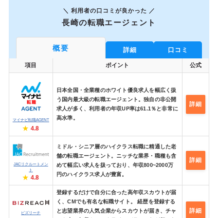
＼ 利用者の口コミが良かった ／
長崎の転職エージェント
概要
詳細
口コミ
項目
ポイント
公式
日本全国・全業種のホワイト優良求人を幅広く扱
う国内最大級の転職エージェント。独自の非公開
詳細
求人が多く、利用者の年収UP率は61.1％と非常に
高水準。
マイナビ転職AGENT
4.8
ミドル・シニア層のハイクラス転職に精通した老
舗の転職エージェント。ニッチな業界・職種も含
詳細
JACリクルートメン
めて幅広い求人を扱っており、年収800~2000万
ト
円のハイクラス求人が豊富。
4.8
登録するだけで自分に合った高年収スカウトが届
く、CMでも有名な転職サイト。 経歴を登録する
詳細
と志望業界の人気企業からスカウトが届き、チャ
ビズリーチ