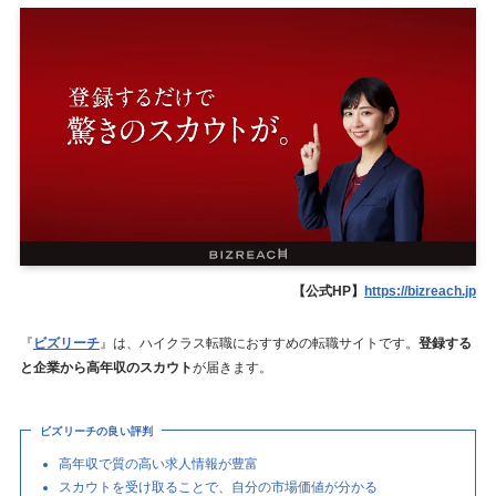
【公式HP】
https://bizreach.jp
『
ビズリーチ
』は、ハイクラス転職におすすめの転職サイトです。
登録する
と企業から高年収のスカウト
が届きます。
ビズリーチの良い評判
高年収で質の高い求人情報が豊富
スカウトを受け取ることで、自分の市場価値が分かる