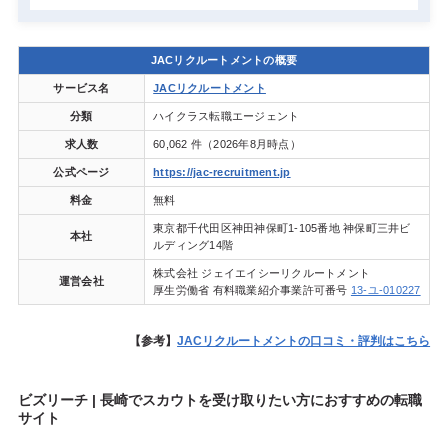
JACリクルートメントの概要
サービス名
JACリクルートメント
分類
ハイクラス転職エージェント
求人数
60,062 件（2026年8月時点）
公式ページ
https://jac-recruitment.jp
料金
無料
東京都千代田区神田神保町1-105番地 神保町三井ビ
本社
ルディング14階
株式会社 ジェイエイシーリクルートメント
運営会社
厚生労働省 有料職業紹介事業許可番号
13-ユ-010227
【参考】
JACリクルートメントの口コミ・評判はこちら
ビズリーチ | 長崎でスカウトを受け取りたい方におすすめの転職
サイト