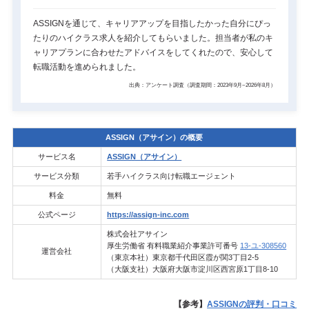
ASSIGNを通じて、キャリアアップを目指したかった自分にぴっ
たりのハイクラス求人を紹介してもらいました。担当者が私のキ
ャリアプランに合わせたアドバイスをしてくれたので、安心して
転職活動を進められました。
出典：アンケート調査（調査期間：2023年9月~2026年8月）
ASSIGN（アサイン）の概要
サービス名
ASSIGN（アサイン）
サービス分類
若手ハイクラス向け転職エージェント
料金
無料
公式ページ
https://assign-inc.com
株式会社アサイン
厚生労働省 有料職業紹介事業許可番号
13-ユ-308560
運営会社
（東京本社）東京都千代田区霞が関3丁目2-5
（大阪支社）大阪府大阪市淀川区西宮原1丁目8-10
【参考】
ASSIGNの評判・口コミ