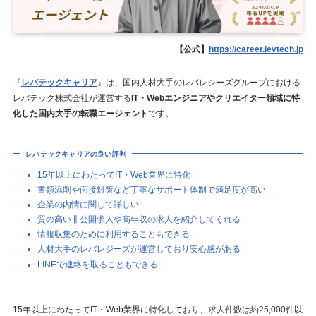
【公式】
https://career.levtech.jp
『
レバテックキャリア
』は、国内人材大手のレバレジーズグループにおける
レバテック株式会社が運営する
IT・Webエンジニアやクリエイター領域に特
化した国内大手の転職エージェント
です。
レバテックキャリアの良い評判
15年以上にわたってIT・Web業界に特化
書類添削や面接対策など丁寧なサポート体制で満足度が高い
企業の内情に関して詳しい
質の高い非公開求人や高年収の求人を紹介してくれる
情報収集のために利用することもできる
人材大手のレバレジーズが運営しており安心感がある
LINEで連絡を取ることもできる
15年以上にわたってIT・Web業界に特化しており、求人件数は約25,000件以