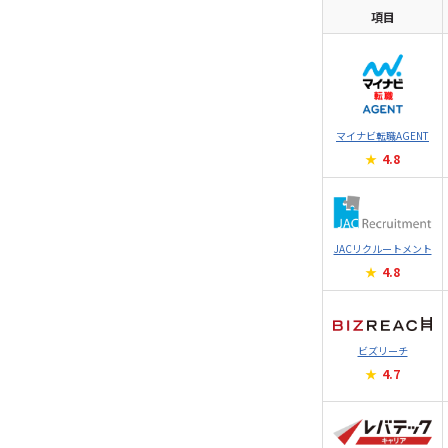
項目
マイナビ転職AGENT
4.8
JACリクルートメント
4.8
ビズリーチ
4.7