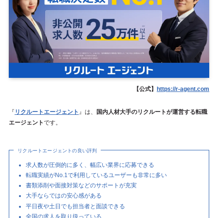
【公式】
https://r-agent.com
『
リクルートエージェント
』は、
国内人材大手のリクルートが運営する転職
エージェント
です。
リクルートエージェントの良い評判
求人数が圧倒的に多く、幅広い業界に応募できる
転職実績がNo.1で利用しているユーザーも非常に多い
書類添削や面接対策などのサポートが充実
大手ならではの安心感がある
平日夜や土日でも担当者と面談できる
全国の求人を取り扱っている