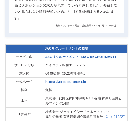
高収入ポジションの求人が充実していると感じました。登録しな
いと見られない情報が多いため、利用する価値はあると思いま
す。
出典：アンケート調査（調査期間：2023年9月~2026年8月）
JACリクルートメントの概要
サービス名
JACリクルートメント（JAC RECRUITMENT）
サービス分類
ハイクラス転職エージェント
求人数
60,062 件（2026年8月時点）
公式ページ
https://jac-recruitment.jp
料金
無料
東京都千代田区神田神保町1-105番地 神保町三井ビ
本社
ルディング14階
株式会社 ジェイエイシーリクルートメント
運営会社
厚生労働省 有料職業紹介事業許可番号
13-ユ-010227