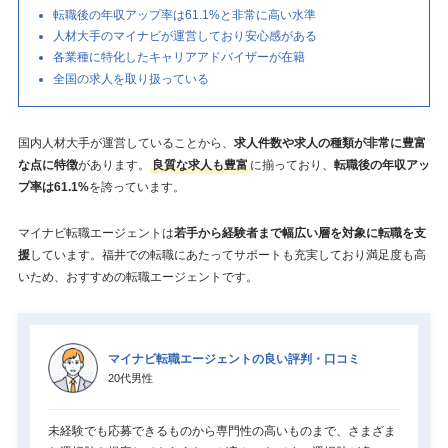
転職後の年収アップ率は61.1%と非常に高い水準
人材大手のマイナビが運営しており安心感がある
各業種に特化したキャリアアドバイザーが在籍
全国の求人を取り扱っている
国内人材大手が運営していることから、
求人件数や求人の種類が非常に豊富
な点に特徴
があります。
良質な求人も豊富
に揃っており、
転職後の年収アッ
プ率は61.1%
を誇っています。
マイナビ転職エージェントは
若手から経験者まで幅広い層を対象に転職を支
援
しています。福井での転職にあたってサポートも充実しており満足度も高
いため、おすすめの転職エージェントです。
マイナビ転職エージェントの良い評判・口コミ
20代男性
未経験でも応募できるものから専門性の高いものまで、さまざま