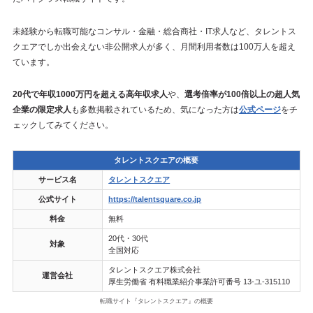
未経験から転職可能なコンサル・金融・総合商社・IT求人など、タレントス
クエアでしか出会えない非公開求人が多く、月間利用者数は100万人を超え
ています。
20代で年収1000万円を超える高年収求人
や、
選考倍率が100倍以上の超人気
企業の限定求人
も多数掲載されているため、気になった方は
公式ページ
をチ
ェックしてみてください。
タレントスクエアの概要
サービス名
タレントスクエア
公式サイト
https://talentsquare.co.jp
料金
無料
20代・30代
対象
全国対応
タレントスクエア株式会社
運営会社
厚生労働省 有料職業紹介事業許可番号 13-ユ-315110
転職サイト『タレントスクエア』の概要