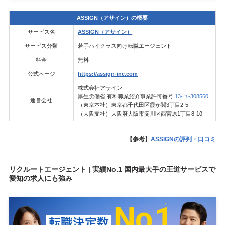
ASSIGN（アサイン）の概要
サービス名
ASSIGN（アサイン）
サービス分類
若手ハイクラス向け転職エージェント
料金
無料
公式ページ
https://assign-inc.com
株式会社アサイン
厚生労働省 有料職業紹介事業許可番号
13-ユ-308560
運営会社
（東京本社）東京都千代田区霞が関3丁目2-5
（大阪支社）大阪府大阪市淀川区西宮原1丁目8-10
【参考】
ASSIGNの評判・口コミ
リクルートエージェント | 実績No.1 国内最大手の王道サービスで
愛知の求人にも強み