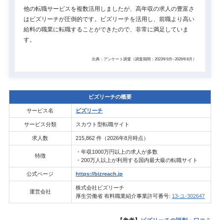
他の転職サービスを複数活用しましたが、高年収の求人の豊富さ
はビズリーチが圧倒的です。ビズリーチを活用し、前職より高い
給料の職業に転職することができたので、非常に満足していま
す。
出典：アンケート調査（調査期間：2023年9月~2026年8月）
ビズリーチの概要
サービス名
ビズリーチ
サービス分類
スカウト型転職サイト
求人数
215,862 件（2026年8月時点）
・年収1000万円以上の求人が多数
特徴
・200万人以上が利用する国内最大級の転職サイト
公式ページ
https://bizreach.jp
株式会社ビズリーチ
運営会社
厚生労働省 有料職業紹介事業許可番号:
13-ユ-302647