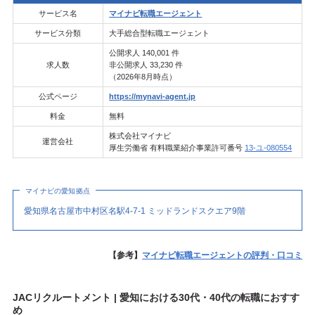
サービス名
マイナビ転職エージェント
サービス分類
大手総合型転職エージェント
公開求人 140,001 件
求人数
非公開求人 33,230 件
（2026年8月時点）
公式ページ
https://mynavi-agent.jp
料金
無料
株式会社マイナビ
運営会社
厚生労働省 有料職業紹介事業許可番号
13-ユ-080554
マイナビの愛知拠点
愛知県名古屋市中村区名駅4-7-1 ミッドランドスクエア9階
【参考】
マイナビ転職エージェントの評判・口コミ
JACリクルートメント | 愛知における30代・40代の転職におすす
め