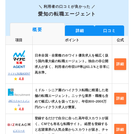
＼ 利用者の口コミが良かった ／
愛知の転職エージェント
概要
詳細
口コミ
項目
ポイント
公式
日本全国・全業種のホワイト優良求人を幅広く扱
う国内最大級の転職エージェント。独自の非公開
詳細
求人が多く、利用者の年収UP率は61.1％と非常に
高水準。
マイナビ転職AGENT
4.8
ミドル・シニア層のハイクラス転職に精通した老
舗の転職エージェント。ニッチな業界・職種も含
詳細
JACリクルートメン
めて幅広い求人を扱っており、年収800~2000万
ト
円のハイクラス求人が豊富。
4.8
登録するだけで自分に合った高年収スカウトが届
く、CMでも有名な転職サイト。 経歴を登録する
詳細
と志望業界の人気企業からスカウトが届き、チャ
ビズリーチ