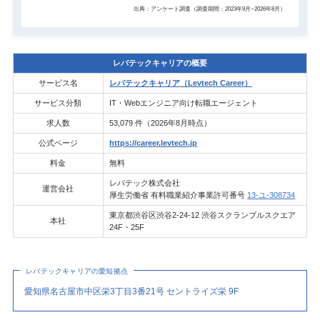
出典：アンケート調査（調査期間：2023年9月~2026年8月）
レバテックキャリアの概要
サービス名
レバテックキャリア（Levtech Career）
サービス分類
IT・Webエンジニア向け転職エージェント
求人数
53,079 件（2026年8月時点）
公式ページ
https://career.levtech.jp
料金
無料
レバテック株式会社
運営会社
厚生労働省 有料職業紹介事業許可番号
13-ユ-308734
東京都渋谷区渋谷2-24-12 渋谷スクランブルスクエア
本社
24F・25F
レバテックキャリアの愛知拠点
愛知県名古屋市中区栄3丁目3番21号 セントライズ栄 9F