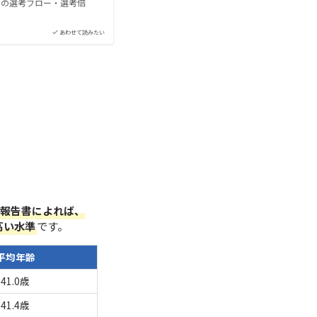
）の選考フロー・選考倍
あわせて読みたい
報告書によれば、
高い水準
です。
平均年齢
41.0歳
41.4歳