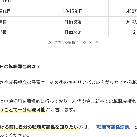
4→P1）
長代理
10-15年目
1,400
課長
評価次第
1,600
部長
評価次第
2
双日における役職と年収イメージ
日の転職難易度は？
さや成長機会の豊富さ、その後のキャリアパスの広がりなどから転
。
は中途採用を積極的に行っており、20代や第二新卒での転職実績
うことで十分転職可能
だと言えます。
ける前に自分の転職可能性を知りたい
方は、『
転職可能性診断
』
みてください。