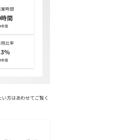
残業時間
.0時間
24年度
採用比率
.3%
24年度
たい方はあわせてご覧く