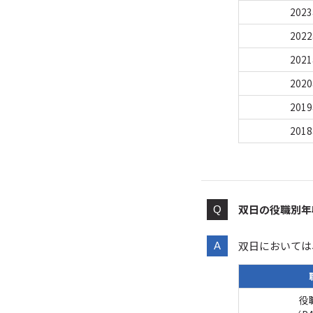
202
202
202
202
201
201
双日の役職別年
双日においては
役