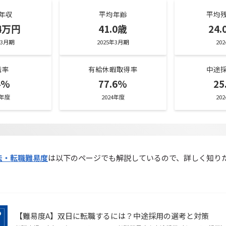
年収
平均年齢
平均
74万円
41.0歳
24
年3月期
2025年3月期
20
職率
有給休暇取得率
中途
4%
77.6%
25
4年度
2024年度
20
法・転職難易度
は以下のページでも解説しているので、詳しく知り
【難易度A】双日に転職するには？中途採用の選考と対策