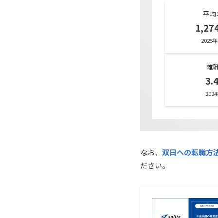
平均
1,2
2025
離
3.
202
なお、
双日への転職方
ださい。