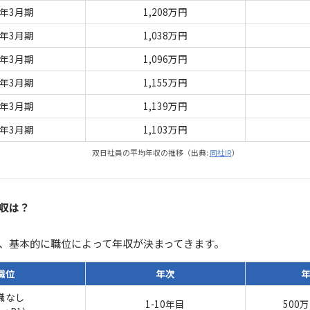
3年3月期
1,208万円
2年3月期
1,038万円
1年3月期
1,096万円
0年3月期
1,155万円
9年3月期
1,139万円
8年3月期
1,103万円
双日社員の平均年収の推移（出典:
同社IR
）
収は？
、基本的に職位によって年収が決まってきます。
職位
年次
職なし
1-10年目
500万