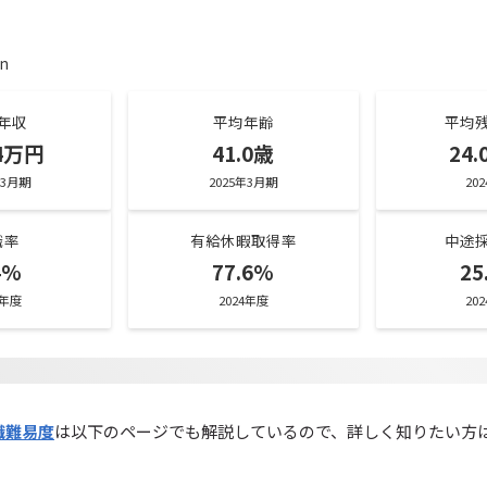
on
年収
平均年齢
平均
74万円
41.0歳
24
年3月期
2025年3月期
20
職率
有給休暇取得率
中途
4%
77.6%
25
4年度
2024年度
20
職難易度
は以下のページでも解説しているので、詳しく知りたい方