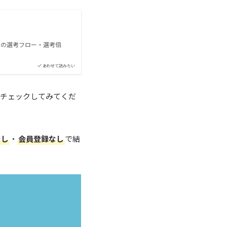
）の選考フロー・選考倍
あわせて読みたい
をチェックしてみてくだ
なし
・
会員登録なし
で結