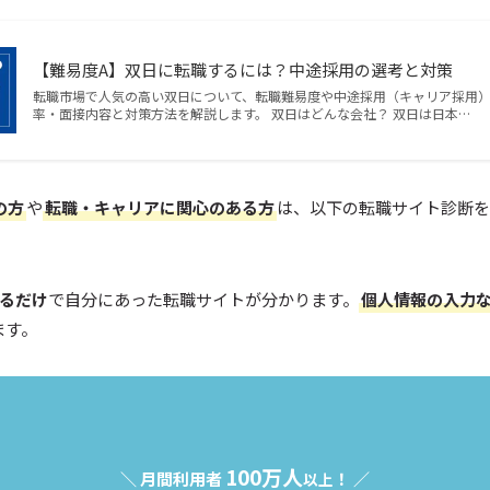
【難易度A】双日に転職するには？中途採用の選考と対策
転職市場で人気の高い双日について、転職難易度や中途採用（キャリア採用
率・面接内容と対策方法を解説します。 双日はどんな会社？ 双日は日本…
の方
や
転職・キャリアに関心のある方
は、以下の転職サイト診断
えるだけ
で自分にあった転職サイトが分かります。
個人情報の入力
ます。
100万人
＼ 月間利用者
！ ／
以上