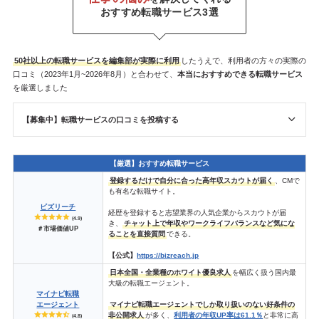
おすすめ転職サービス3選
50社以上の転職サービスを
編集部が
実際に利用
したうえで、利用者の方々の実際の
口コミ（2023年1月~2026年8月）と合わせて、
本当におすすめできる転職サービス
を厳選しました
【募集中】転職サービスの口コミを投稿する
【厳選】おすすめ転職サービス
登録するだけで自分に合った高年収スカウトが届く
、CMで
も有名な転職サイト。
ビズリーチ
経歴を登録すると志望業界の人気企業からスカウトが届
(4.9)
き、
チャット上で年収やワークライフバランスなど気にな
＃市場価値UP
ることを直接質問
できる。
【公式】
https://bizreach.jp
日本全国・全業種のホワイト優良求人
を幅広く扱う国内最
大級の転職エージェント。
マイナビ転職
エージェント
マイナビ転職エージェントでしか取り扱いのない好条件の
非公開求人
が多く、
利用者の年収UP率は61.1％
と非常に高
(4.8)