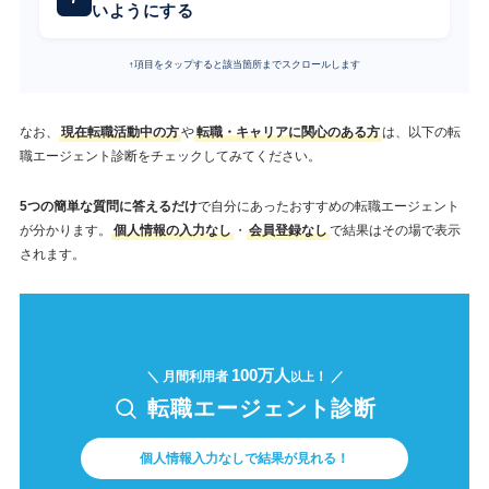
いようにする
↑項目をタップすると該当箇所までスクロールします
なお、
現在転職活動中の方
や
転職・キャリアに関心のある方
は、以下の転
職エージェント診断をチェックしてみてください。
5つの簡単な質問に答えるだけ
で自分にあったおすすめの転職エージェント
が分かります。
個人情報の入力なし
・
会員登録なし
で結果はその場で表示
されます。
100万人
＼ 月間利用者
！ ／
以上
転職エージェント診断
個人情報入力なしで結果が見れる！