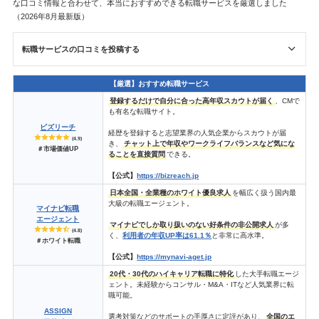
な口コミ情報と合わせて、本当におすすめできる転職サービスを厳選しました
（2026年8月最新版）
転職サービスの口コミを投稿する
【厳選】おすすめ転職サービス
登録するだけで自分に合った高年収スカウトが届く
、CMで
も有名な転職サイト。
ビズリーチ
経歴を登録すると志望業界の人気企業からスカウトが届
(4.9)
き、
チャット上で年収やワークライフバランスなど気にな
＃市場価値UP
ることを直接質問
できる。
【公式】
https://bizreach.jp
日本全国・全業種のホワイト優良求人
を幅広く扱う国内最
大級の転職エージェント。
マイナビ転職
エージェント
マイナビでしか取り扱いのない好条件の非公開求人
が多
(4.8)
く、
利用者の年収UP率は61.1％
と非常に高水準。
＃ホワイト転職
【公式】
https://mynavi-aget.jp
20代・30代のハイキャリア転職に特化
した大手転職エージ
ェント。未経験からコンサル・M&A・ITなど人気業界に転
職可能。
ASSIGN
選考対策などのサポートの手厚さに定評があり、
全国のエ