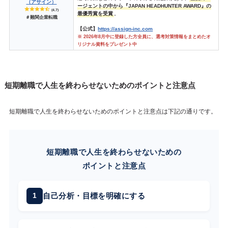
（アサイン）
ージェントの中から『JAPAN HEADHUNTER AWARD』の
(4.7)
最優秀賞を受賞
。
＃難関企業転職
【公式】
https://assign-inc.com
※ 2026年8月中に登録した方全員に、選考対策情報をまとめたオ
リジナル資料をプレゼント中
短期離職で人生を終わらせないための
ポイントと注意点
短期離職で人生を終わらせないためのポイントと注意点は下記の通りです。
短期離職で人生を終わらせないための
ポイントと注意点
自己分析・目標を明確にする