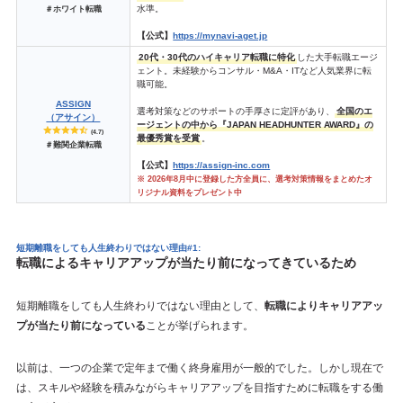
水準。
＃ホワイト転職
【公式】
https://mynavi-aget.jp
20代・30代のハイキャリア転職に特化
した大手転職エージ
ェント。未経験からコンサル・M&A・ITなど人気業界に転
職可能。
ASSIGN
選考対策などのサポートの手厚さに定評があり、
全国のエ
（アサイン）
ージェントの中から『JAPAN HEADHUNTER AWARD』の
(4.7)
最優秀賞を受賞
。
＃難関企業転職
【公式】
https://assign-inc.com
※ 2026年8月中に登録した方全員に、選考対策情報をまとめたオ
リジナル資料をプレゼント中
短期離職をしても人生終わりではない理由#1:
転職によるキャリアアップが当たり前になってきているため
短期離職をしても人生終わりではない理由として、
転職によりキャリアアッ
プが当たり前になっている
ことが挙げられます。
以前は、一つの企業で定年まで働く終身雇用が一般的でした。しかし現在で
は、スキルや経験を積みながらキャリアアップを目指すために転職をする働