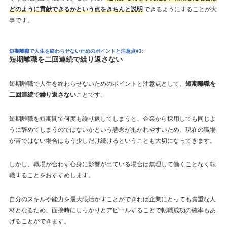
どのように貢献できるかという点をきちんと説明
できるようにすることが大
事です。
短期離職で人生を終わらせないためのポイント
と注意点#3:
短期離職を二回連続で繰り返さない
短期離職で人生を終わらせないためのポイントと注意点として、
短期離職を
二回連続で繰り返さない
ことです。
短期離職を短期間で何度も繰り返してしまうと、企業から採用しても同じよ
うに辞めてしまうのではないかという懸念が抱かれやすいため、現在の職場
が苦ではない場合はもう少しだけ続けるということも大切になってきます。
しかし、職場が合わず心身に影響が出ている場合は無理して働くことなく転
職することをおすすめします。
自分のスキルや能力を最大限活かすことができれば企業にとっても貴重な人
材となるため、面接時にしっかりとアピールすることで転職成功の確率もあ
げることができます。