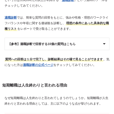
という方は月間100万人以上が利用する『
適職診断
』という無料のツールを
チェックしてみてください。
適職診断
では、簡単な質問の回答をもとに、強みや性格・理想のワークライ
フバランスや年収に関する価値観を診断し、
理想の条件にあった具体的な職
種リスト
をレポートで受け取ることができます。
【参考】適職診断で回答する10個の質問はこちら
質問への回答は１分で完了し、診断結果はその場で見ることができます
。気
になった方は
適職診断の公式ページ
をチェックしてみてください。
短期離職は人生終わりと言われる理由
なぜ短期離職は人生終わりと言われてしまうのでしょうか。短期離職が人生
終わりと言われる理由としては、主に以下のような点が挙げられます。