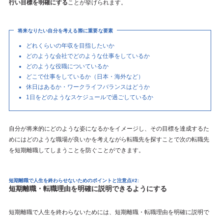
行い目標を明確にする
ことが挙げられます。
将来なりたい自分を考える際に重要な要素
どれくらいの年収を目指したいか
どのような会社でどのような仕事をしているか
どのような役職についているか
どこで仕事をしているか（日本・海外など）
休日はあるか・ワークライフバランスはどうか
1日をどのようなスケジュールで過ごしているか
自分が将来的にどのような姿になるかをイメージし、その目標を達成するた
めにはどのような職場が良いかを考えながら転職先を探すことで次の転職先
を短期離職してしまうことを防ぐことができます。
短期離職で人生を終わらせないためのポイント
と注意点#2:
短期離職・転職理由を明確に説明できるようにする
短期離職で人生を終わらないためには、短期離職・転職理由を明確に説明で