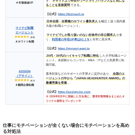
き、
チャット上で年収やワークライフバランスなど気にな
＃市場価値UP
ることを直接質問
できる。
【公式】
https://bizreach.jp
日本全国・全業種のホワイト優良求人
を幅広く扱う国内最
大級の転職エージェント。
マイナビ転職
エージェント
マイナビでしか取り扱いのない好条件の非公開求人
が多
(4.8)
く、
利用者の年収UP率は61.1％
と非常に高水準。
＃ホワイト転職
【公式】
https://mynavi-aget.jp
20代・30代のハイキャリア転職に特化
した大手転職エージ
ェント。未経験からコンサル・M&A・ITなど人気業界に転
職可能。
ASSIGN
選考対策などのサポートの手厚さに定評があり、
全国のエ
（アサイン）
ージェントの中から『JAPAN HEADHUNTER AWARD』の
(4.7)
最優秀賞を受賞
。
＃難関企業転職
【公式】
https://assign-inc.com
※ 2026年8月中に登録した方全員に、選考対策情報をまとめたオ
リジナル資料をプレゼント中
仕事にモチベーションが全くない場合にモチベーションを高め
る対処法