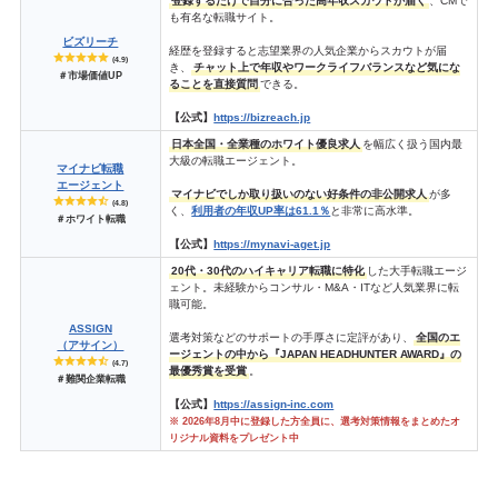
登録するだけで自分に合った高年収スカウトが届く
、CMで
も有名な転職サイト。
ビズリーチ
経歴を登録すると志望業界の人気企業からスカウトが届
(4.9)
き、
チャット上で年収やワークライフバランスなど気にな
＃市場価値UP
ることを直接質問
できる。
【公式】
https://bizreach.jp
日本全国・全業種のホワイト優良求人
を幅広く扱う国内最
大級の転職エージェント。
マイナビ転職
エージェント
マイナビでしか取り扱いのない好条件の非公開求人
が多
(4.8)
く、
利用者の年収UP率は61.1％
と非常に高水準。
＃ホワイト転職
【公式】
https://mynavi-aget.jp
20代・30代のハイキャリア転職に特化
した大手転職エージ
ェント。未経験からコンサル・M&A・ITなど人気業界に転
職可能。
ASSIGN
選考対策などのサポートの手厚さに定評があり、
全国のエ
（アサイン）
ージェントの中から『JAPAN HEADHUNTER AWARD』の
(4.7)
最優秀賞を受賞
。
＃難関企業転職
【公式】
https://assign-inc.com
※ 2026年8月中に登録した方全員に、選考対策情報をまとめたオ
リジナル資料をプレゼント中