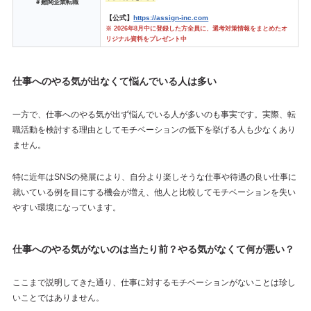
＃難関企業転職
【公式】
https://assign-inc.com
※ 2026年8月中に登録した方全員に、選考対策情報をまとめたオ
リジナル資料をプレゼント中
仕事へのやる気が出なくて悩んでいる人は多い
一方で、仕事へのやる気が出ず悩んでいる人が多いのも事実です。実際、転
職活動を検討する理由としてモチベーションの低下を挙げる人も少なくあり
ません。
特に近年はSNSの発展により、自分より楽しそうな仕事や待遇の良い仕事に
就いている例を目にする機会が増え、他人と比較してモチベーションを失い
やすい環境になっています。
仕事へのやる気がないのは当たり前？やる気がなくて何が悪い？
ここまで説明してきた通り、仕事に対するモチベーションがないことは珍し
いことではありません。