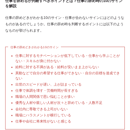
仕事を辞めるか判断すべきポイントとは？仕事の辞め時の10のサイン
を解説
仕事の辞めどきがわかる10のサイン・仕事が合わないサインにはどのような
ものがあるのでしょうか。仕事の辞め時を判断するポイントには以下のよう
なものが挙げられます。
仕事の辞めどきがわかる10のサイン
仕事に対するモチベーションが低下している・仕事から学ぶことが
ない・スキルが身に付かない
給料に対する不満がある・給料が安いまま上がらない
異動などで自分の希望する仕事ができない・自分の目標を達成でき
ない
出世のスピードが遅い、上が詰まっている
仕事で体調を壊す・労働時間が長すぎる
職場の人間関係で思い悩むことが多い
優秀な人材や親しい人材が次々と辞めている・人数不足
会社内に尊敬できる上司がいない
職場にハラスメントが横行している
仕事や会社に将来性がないと感じる