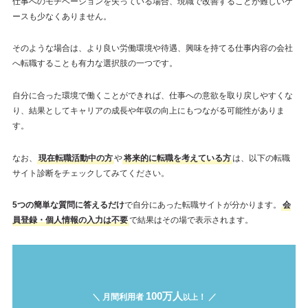
仕事へのモチベーションを失っている場合、現職で改善することが難しいケ
ースも少なくありません。
そのような場合は、より良い労働環境や待遇、興味を持てる仕事内容の会社
へ転職することも有力な選択肢の一つです。
自分に合った環境で働くことができれば、仕事への意欲を取り戻しやすくな
り、結果としてキャリアの成長や年収の向上にもつながる可能性がありま
す。
なお、
現在転職活動中の方
や
将来的に転職を考えている方
は、以下の転職
サイト診断をチェックしてみてください。
5つの簡単な質問に答えるだけ
で自分にあった転職サイトが分かります。
会
員登録・個人情報の入力は不要
で結果はその場で表示されます。
100万人
＼ 月間利用者
！ ／
以上