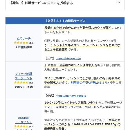
【募集中】転職サービスの口コミを投稿する
【厳選】おすすめ転職サービス
登録するだけで自分に合った高年収スカウトが届く
、CMで
も有名な転職サイト。
ビズリーチ
経歴を登録すると志望業界の人気企業からスカウトが届
(4.9)
き、
チャット上で年収やワークライフバランスなど気にな
＃市場価値UP
ることを直接質問
できる。
【公式】
https://bizreach.jp
日本全国・全業種のホワイト優良求人
を幅広く扱う国内最
大級の転職エージェント。
マイナビ転職
エージェント
マイナビ転職エージェントでしか取り扱いのない好条件の
非公開求人
が多く、
利用者の年収UP率は61.1％
と非常に高
(4.8)
水準。
＃ホワイト転職
【公式】
https://mynavi-aget.jp
20代・30代のハイキャリア転職に特化
した大手転職エージ
ェント。未経験からコンサル・M&A・ITなど人気業界に転
職可能。
ASSIGN
選考対策などのサポートの手厚さに定評があり、
全国のエ
（アサイン）
ージェントの中から『JAPAN HEADHUNTER AWARD』の
(4.7)
最優秀賞を受賞
。