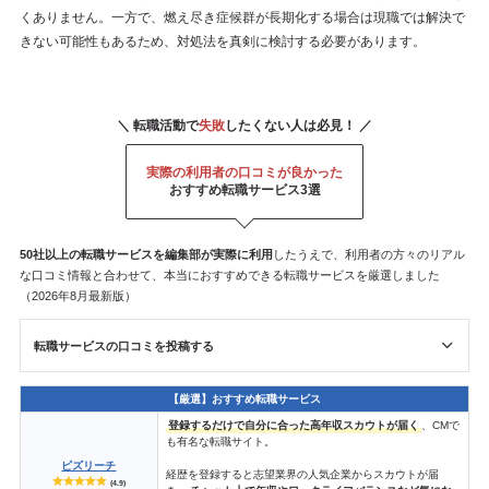
くありません。一方で、燃え尽き症候群が長期化する場合は現職では解決で
きない可能性もあるため、対処法を真剣に検討する必要があります。
＼ 転職活動で
失敗
したくない人は必見！ ／
実際の利用者の口コミが良かった
おすすめ転職サービス3選
50社以上の転職サービスを
編集部が
実際に利用
したうえで、利用者の方々のリアル
な口コミ情報と合わせて、本当におすすめできる転職サービスを厳選しました
（2026年8月最新版）
転職サービスの口コミを投稿する
【厳選】おすすめ転職サービス
登録するだけで自分に合った高年収スカウトが届く
、CMで
も有名な転職サイト。
ビズリーチ
経歴を登録すると志望業界の人気企業からスカウトが届
(4.9)