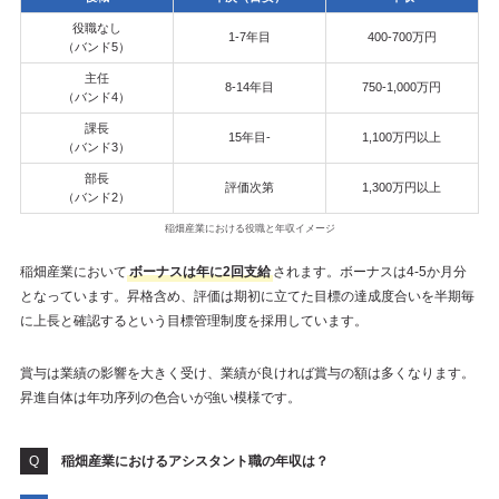
役職なし
1-7年目
400-700万円
（バンド5）
主任
8-14年目
750-1,000万円
（バンド4）
課長
15年目-
1,100万円以上
（バンド3）
部長
評価次第
1,300万円以上
（バンド2）
稲畑産業における役職と年収イメージ
稲畑産業において
ボーナスは年に2回支給
されます。ボーナスは4-5か月分
となっています。昇格含め、評価は期初に立てた目標の達成度合いを半期毎
に上長と確認するという目標管理制度を採用しています。
賞与は業績の影響を大きく受け、業績が良ければ賞与の額は多くなります。
昇進自体は年功序列の色合いが強い模様です。
稲畑産業におけるアシスタント職の年収は？