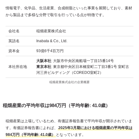
情報電子、化学品、生活産業、合成樹脂といった事業を展開しており、素材
から製品まで多様な分野で取引を行っている点が特徴です。
会社名
稲畑産業株式会社
英語名
Inabata & Co., Ltd.
資本金
93億6千4百万円
大阪本社
: 大阪市中央区南船場一丁目15番14号
本社所在地
東京本社
: 東京都中央区日本橋室町二丁目3番1号 室町古
河三井ビルディング（COREDO室町2）
稲畑産業株式会社の企業概要
稲畑産業の平均年収は984万円（平均年齢: 41.0歳）
稲畑産業は上場しているため、有価証券報告書で平均年収が開示されていま
す。有価証券報告書によれば、
2025年3月期における稲畑産業の平均年収は
984万円（平均年齢: 41.0歳）
となっています。