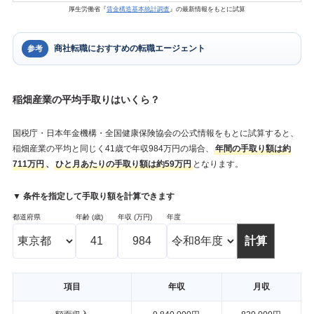
厚生労働省『
賃金構造基本統計調査
』の最新情報をもとに試算
商社転職におすすめの転職エージェント
参考
稲畑産業の平均手取りはいくら？
国税庁・日本年金機構・全国健康保険協会の公式情報をもとに試算すると、
稲畑産業の平均と同じく41歳で年収984万円の場合、
年間の手取り額は約
711万円
、
ひと月あたりの手取り額は約59万円
となります。
▼ 条件を指定して手取り額を計算できます
都道府県
年齢 (歳)
年収 (万円)
年度
項目
年収
月収