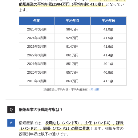
稲畑産業の平均年収は984万円（平均年齢: 41.0歳）
となってい
ます。
年度
平均年収
平均年齢
2025年3月期
984万円
41.0歳
2024年3月期
929万円
41.5歳
2023年3月期
914万円
41.6歳
2022年3月期
861万円
41.4歳
2021年3月期
851万円
40.1歳
2020年3月期
857万円
40.8歳
2019年3月期
863万円
41.1歳
稲畑産業の平均年収・平均年齢推移（
同社IR
）
稲畑産業の役職別年収は？
稲畑産業では、
役職なし（バンド5）、主任（バンド4）、課長
（バンド3）、部長（バンド2）の順に昇進
します。稲畑産業の
役職別年収は以下の通りです。