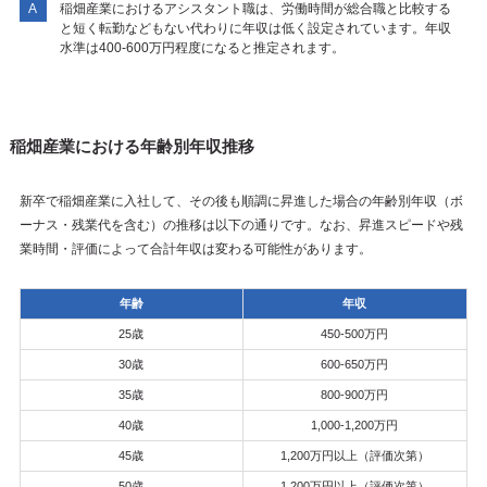
稲畑産業におけるアシスタント職は、労働時間が総合職と比較する
と短く転勤などもない代わりに年収は低く設定されています。年収
水準は400-600万円程度になると推定されます。
稲畑産業における年齢別年収推移
新卒で稲畑産業に入社して、その後も順調に昇進した場合の年齢別年収（ボ
ーナス・残業代を含む）の推移は以下の通りです。なお、昇進スピードや残
業時間・評価によって合計年収は変わる可能性があります。
年齢
年収
25歳
450-500万円
30歳
600-650万円
35歳
800-900万円
40歳
1,000-1,200万円
45歳
1,200万円以上（評価次第）
50歳
1,200万円以上（評価次第）