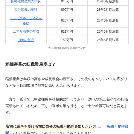
因幡電機産業の年収
915万円
25年3月期決算
岡谷鋼機の年収
892万円
25年2月期決算
ミスミグループ本社の
828万円
25年3月期決算
年収
ユアサ商事の年収
811万円
25年3月期決算
山善の年収
760万円
25年3月期決算
大手専門商社の平均年収の比較
稲畑産業の転職難易度は？
稲畑産業は年収の高さや成長機会の豊富さ、その後のキャリアパスの広がり
などから転職市場で非常に高い人気があります。
一方で、近年では中途採用を積極的に行っており、20代や第二新卒での転職
実績も出ているため、正しい選考対策を行うことで十分転職可能だと言えま
す。
実際に選考を受ける前に自分の転職可能性を知りたい
方は、『
転職可能性診
断
』という無料のツールをチェックしてみてください。