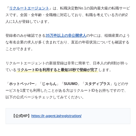
『
リクルートエージェント
』は、転職決定数No.1の国内最大級の転職サービ
スです。全国・全年齢・全職種に対応しており、転職を考えている方の約2
人に1人が登録しています。
登録者のみが確認できる
35万件以上の非公開求人
の中には、稲畑産業のよう
な有名企業の求人が多く含まれており、直近の年収状況についても確認する
ことができます。
リクルートエージェントの新規登録は非常に簡単で、日本人の約8割が持っ
ている
リクルートIDを利用すると最短10秒で登録が完了
します。
「
ホットペッパー
」「
じゃらん
」「
SUUMO
」「
スタディプラス
」などのサ
ービスを1度でも利用したことがある方はリクルートIDをお持ちですので、
以下の公式ページをチェックしてみてください。
【公式HP】
https://r-agent.jp/registration/