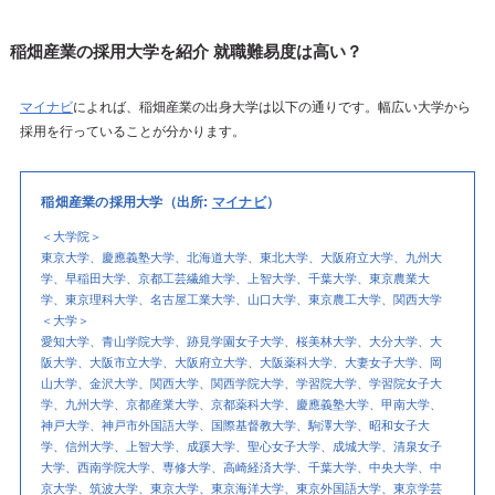
稲畑産業の採用大学を紹介 就職難易度は高い？
マイナビ
によれば、稲畑産業の出身大学は以下の通りです。幅広い大学から
採用を行っていることが分かります。
稲畑産業の採用大学（出所:
マイナビ
）
＜大学院＞
東京大学、慶應義塾大学、北海道大学、東北大学、大阪府立大学、九州大
学、早稲田大学、京都工芸繊維大学、上智大学、千葉大学、東京農業大
学、東京理科大学、名古屋工業大学、山口大学、東京農工大学、関西大学
＜大学＞
愛知大学、青山学院大学、跡見学園女子大学、桜美林大学、大分大学、大
阪大学、大阪市立大学、大阪府立大学、大阪薬科大学、大妻女子大学、岡
山大学、金沢大学、関西大学、関西学院大学、学習院大学、学習院女子大
学、九州大学、京都産業大学、京都薬科大学、慶應義塾大学、甲南大学、
神戸大学、神戸市外国語大学、国際基督教大学、駒澤大学、昭和女子大
学、信州大学、上智大学、成蹊大学、聖心女子大学、成城大学、清泉女子
大学、西南学院大学、専修大学、高崎経済大学、千葉大学、中央大学、中
京大学、筑波大学、東京大学、東京海洋大学、東京外国語大学、東京学芸