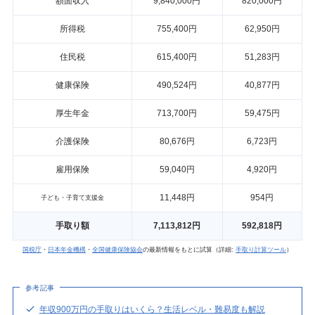
額面収入
9,840,000円
820,000円
所得税
755,400円
62,950円
住民税
615,400円
51,283円
健康保険
490,524円
40,877円
厚生年金
713,700円
59,475円
介護保険
80,676円
6,723円
雇用保険
59,040円
4,920円
11,448円
954円
子ども・子育て支援金
手取り額
7,113,812円
592,818円
国税庁
・
日本年金機構
・
全国健康保険協会
の最新情報をもとに試算（詳細:
手取り計算ツール
）
参考記事
年収900万円の手取りはいくら？生活レベル・難易度も解説