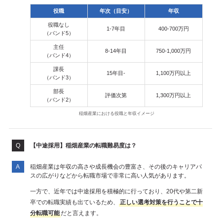
役職
年次（目安）
年収
役職なし
1-7年目
400-700万円
（バンド5）
主任
8-14年目
750-1,000万円
（バンド4）
課長
15年目-
1,100万円以上
（バンド3）
部長
評価次第
1,300万円以上
（バンド2）
稲畑産業における役職と年収イメージ
【中途採用】稲畑産業の転職難易度は？
稲畑産業は年収の高さや成長機会の豊富さ、その後のキャリアパ
スの広がりなどから転職市場で非常に高い人気があります。
一方で、近年では中途採用を積極的に行っており、20代や第二新
卒での転職実績も出ているため、
正しい選考対策を行うことで十
分転職可能
だと言えます。