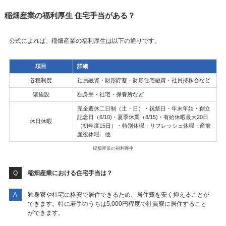
稲畑産業の福利厚生 住宅手当がある？
公式によれば、稲畑産業の福利厚生は以下の通りです。
項目
詳細
各種制度
社員融資・財形貯蓄・財形住宅融資・社員持株会など
諸施設
独身寮・社宅・保養所など
完全週休二日制（土・日）・祝祭日・年末年始・創立
記念日（6/10)・夏季休業（8/15)・有給休暇最大20日
休日休暇
（初年度15日）・特別休暇・リフレッシュ休暇・産前
産後休暇 他
稲畑産業の福利厚生
稲畑産業における住宅手当は？
独身寮や社宅に格安で居住できるため、居住費を安く抑えることが
できます。特に若手のうちは5,000円程度で社員寮に居住すること
ができます。