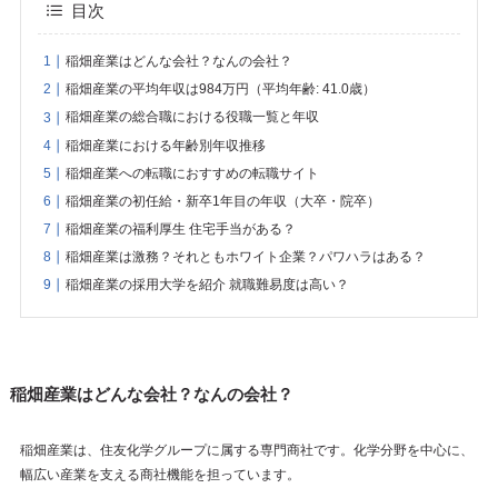
目次
稲畑産業はどんな会社？なんの会社？
稲畑産業の平均年収は984万円（平均年齢: 41.0歳）
稲畑産業の総合職における役職一覧と年収
稲畑産業における年齢別年収推移
稲畑産業への転職におすすめの転職サイト
稲畑産業の初任給・新卒1年目の年収（大卒・院卒）
稲畑産業の福利厚生 住宅手当がある？
稲畑産業は激務？それともホワイト企業？パワハラはある？
稲畑産業の採用大学を紹介 就職難易度は高い？
稲畑産業はどんな会社？なんの会社？
稲畑産業は、住友化学グループに属する専門商社です。化学分野を中心に、
幅広い産業を支える商社機能を担っています。