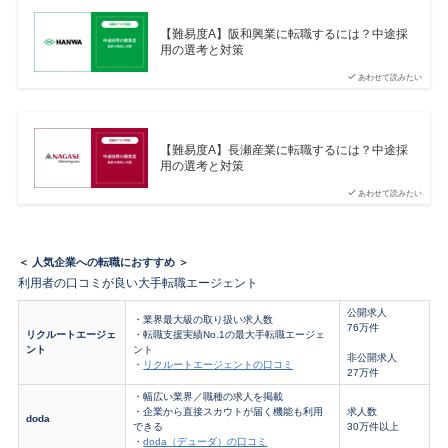
【難易度A】阪和興業に転職するには？中途採
用の選考と対策
あわせて読みたい
【難易度A】長瀬産業に転職するには？中途採
用の選考と対策
あわせて読みたい
＜ 人気企業への転職におすすめ ＞
利用者の口コミが良い大手転職エージェント
公開求人
・業界最大級の取り扱い求人数
76万件
リクルートエージェ
・転職支援実績No.1の最大手転職エージェ
ント
ント
非公開求人
・
リクルートエージェントの口コミ
27万件
・幅広い業界／職種の求人を掲載
・企業から直接スカウトが届く機能も利用
求人数
doda
できる
30万件以上
・
doda（デューダ）の口コミ