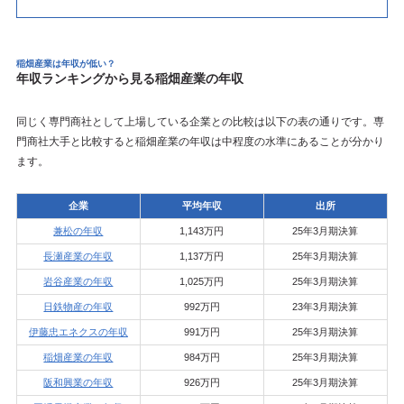
稲畑産業は年収が低い？
年収ランキングから見る稲畑産業の年収
同じく専門商社として上場している企業との比較は以下の表の通りです。専
門商社大手と比較すると稲畑産業の年収は中程度の水準にあることが分かり
ます。
企業
平均年収
出所
兼松の年収
1,143万円
25年3月期決算
長瀬産業の年収
1,137万円
25年3月期決算
岩谷産業の年収
1,025万円
25年3月期決算
日鉄物産の年収
992万円
23年3月期決算
伊藤忠エネクスの年収
991万円
25年3月期決算
稲畑産業の年収
984万円
25年3月期決算
阪和興業の年収
926万円
25年3月期決算