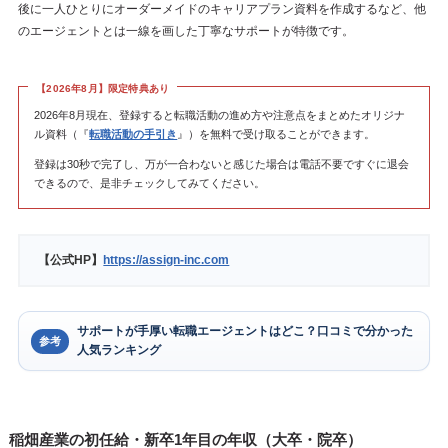
後に一人ひとりにオーダーメイドのキャリアプラン資料を作成するなど、他
のエージェントとは一線を画した丁寧なサポートが特徴です。
【2026年8月】限定特典あり
2026年8月現在、登録すると転職活動の進め方や注意点をまとめたオリジナ
ル資料（『
転職活動の手引き
』）を無料で受け取ることができます。
登録は30秒で完了し、万が一合わないと感じた場合は電話不要ですぐに退会
できるので、是非チェックしてみてください。
【公式HP】
https://assign-inc.com
サポートが手厚い転職エージェントはどこ？口コミで分かった
参考
人気ランキング
稲畑産業の初任給・新卒1年目の年収（大卒・院卒）