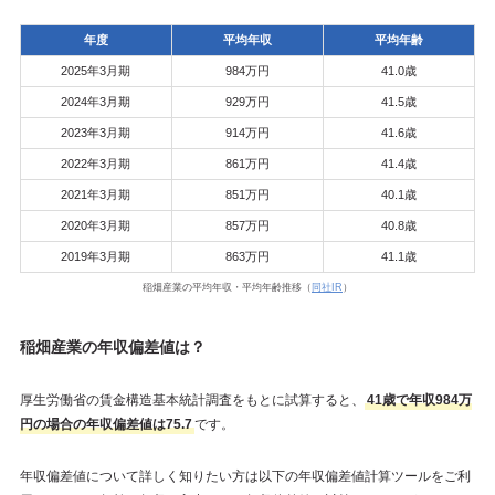
年度
平均年収
平均年齢
2025年3月期
984万円
41.0歳
2024年3月期
929万円
41.5歳
2023年3月期
914万円
41.6歳
2022年3月期
861万円
41.4歳
2021年3月期
851万円
40.1歳
2020年3月期
857万円
40.8歳
2019年3月期
863万円
41.1歳
稲畑産業の平均年収・平均年齢推移（
同社IR
）
稲畑産業の年収偏差値は？
厚生労働省の賃金構造基本統計調査をもとに試算すると、
41歳で年収984万
円の場合の年収偏差値は75.7
です。
年収偏差値について詳しく知りたい方は以下の年収偏差値計算ツールをご利