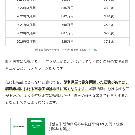
2023年3月期
885万円
38.2歳
2022年3月期
842万円
38.4歳
2021年3月期
798万円
38.2歳
2020年3月期
807万円
37.6歳
2019年3月期
829万円
37.1歳
阪和興業の平均年収・平均年齢推移（出所:
同社IR
）
阪和興業に転職すると、年収が上がるというだけでなく自分自身の市場価値
も上がるというメリットがあります。
仮に転職後に合わないと感じても、
阪和興業で数年間働いた経験があれば、
転職市場における市場価値は非常に高くなります。
転職活動における幅も広
がるため、より高年収企業に転職したり、自分の好きな業界で仕事をするこ
となどもできるようになります。
【独自】阪和興業の年収は平均926万円！役職
別給与も解説