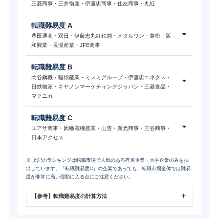
三菱商事・三井物産・伊藤忠商事・住友商事・丸紅
転職難易度 A
豊田通商・双日・伊藤忠丸紅鉄鋼・メタルワン・兼松・阪
和興業・長瀬産業・JFE商事
転職難易度 B
岡谷鋼機・稲畑産業・ミスミグループ・伊藤忠エネクス・
日鉄物産・キヤノンマーケティングジャパン・三菱食品・
マクニカ
転職難易度 C
ユアサ商事・因幡電機産業・山善・新光商事・三谷商事・
日本アクセス
※ 上記のランキングは転職市場で人気のある有名企業・大手企業のみを抽
出しています。「転職難易度C」の企業であっても、転職市場全体では難易
度が非常に高い部類に入る点にご注意ください。
【参考】転職難易度の計算方法