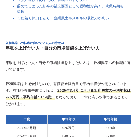
辞めてしまった新卒の補充要因として親和性が高く、就職時期も
柔軟
まだ若く体力もあり、企業風土やスキルの吸収力が高い
阪和興業への転職に向いている人の特徴#4:
年収を上げたい人・自分の市場価値を上げたい人
年収を上げたい人・自分の市場価値を上げたい人は、阪和興業への転職に向
いています。
阪和興業は上場会社なので、有価証券報告書で平均年収が公開されていま
す。有価証券報告書によれば、
2025年3月期における阪和興業の平均年収は
926万円（平均年齢: 37.4歳）
となっており、非常に高い水準であることが
分かります。
年度
平均年収
平均年齢
2025年3月期
926万円
37.4歳
2024年3月期
849万円
37.8歳