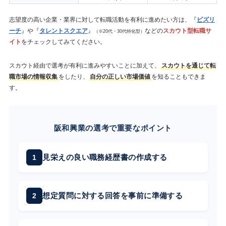
志望度の高い企業・業界に対して転職活動を有利に進めたい方は、『
ビズリ
ーチ
』や『
タレントスクエア
』
などの
スカウト型転職サ
（※20代・30代特化型）
イト
をチェックしてみてください。
スカウト経由で選考が有利に進みやすいことに加えて、
スカウトを通じて転
職市場の情報収集
をしたり、
自分の正しい市場価値
を知ることもできま
す。
阪和興業の選考で重要なポイント
見栄えの良い職務経歴書の作成する
想定質問に対する回答を事前に準備する