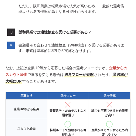
ただし、阪和興業は転職市場で人気が高いため、一般的な選考倍
率よりも選考倍率が高くなる可能性があります。
阪和興業では適性検査を受ける必要がある？
書類選考と合わせて適性検査（Web検査）を受ける必要がありま
す。形式は基本的にSPIでの実施となります。
なお、上記は企業HP等から応募した場合の選考フローですが、
企業からの
スカウト経由
で選考を受ける場合は
選考フローが短縮
されたり、
通過率が
大幅にUP
することがあります。
応募方法
選考フロー
選考倍率
企業HP等から応募
書類選考・Webテストなど
誰でも応募できるため倍率
通常通り
が高い
スカウト経由
特別ルートで短縮される可
企業がスカウトするため内
能性あり
定しやすい