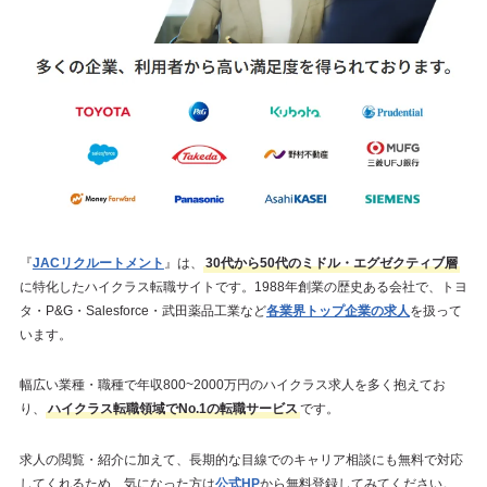
『
JACリクルートメント
』は、
30代から50代のミドル・エグゼクティブ層
に特化したハイクラス転職サイトです。1988年創業の歴史ある会社で、トヨ
タ・P&G・Salesforce・武田薬品工業など
各業界トップ企業の求人
を扱って
います。
幅広い業種・職種で年収800~2000万円のハイクラス求人を多く抱えてお
り、
ハイクラス転職領域でNo.1の転職サービス
です。
求人の閲覧・紹介に加えて、長期的な目線でのキャリア相談にも無料で対応
してくれるため、気になった方は
公式HP
から無料登録してみてください。