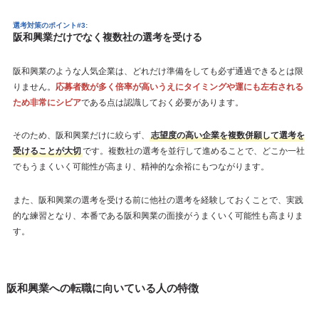
選考対策のポイント#3:
阪和興業だけでなく複数社の選考を受ける
阪和興業のような人気企業は、どれだけ準備をしても必ず通過できるとは限
りません。
応募者数が多く倍率が高いうえにタイミングや運にも左右される
ため非常にシビア
である点は認識しておく必要があります。
そのため、阪和興業だけに絞らず、
志望度の高い企業を複数併願して選考を
受けることが大切
です。複数社の選考を並行して進めることで、どこか一社
でもうまくいく可能性が高まり、精神的な余裕にもつながります。
また、阪和興業の選考を受ける前に他社の選考を経験しておくことで、実践
的な練習となり、本番である阪和興業の面接がうまくいく可能性も高まりま
す。
阪和興業への転職に向いている人の特徴