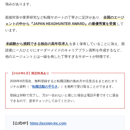
強みがあります。
面接対策や業界研究など転職サポートの丁寧さに定評があり、
全国のエージ
ェントの中から『JAPAN HEADHUNTER AWARD』の最優秀賞を受賞
して
います。
未経験から挑戦できる独自の高年収求人
を多く保有していることに加え、面
談後に一人ひとりにオーダーメイドのキャリアプラン資料を作成するなど、
他のエージェントとは一線を画した丁寧すぎるサポートが特徴です。
【2026年8月】限定特典あり
2026年8月現在、無料登録すると転職活動の進め方や注意点をまとめたオリ
ジナル資料（『
転職活動の手引き
』）を無料で受け取ることができます。
登録は30秒で完了し、万が一合わないと感じた場合は電話不要ですぐに退会
できるので、是非チェックしてみてください。
【公式HP】
https://assign-inc.com