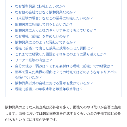
なぜ阪和興業に転職したいのか？
なぜ他の会社ではなく阪和興業なのか？
（未経験の場合）なぜこの業界に転職したいのか？
阪和興業に転職して何をしたいのか？
阪和興業に入った後のキャリアをどう考えているか？
なぜ現職（前職）を辞めたいのか？
阪和興業にどのような貢献ができるか？
現職（前職）で出した成果と成果を出せた要因は？
これまでに経験した困難とそれをどのように乗り越えたか？
リーダー経験の有無は？
自分の強み・弱みは？それを裏付ける現職（前職）での経験は？
新卒で選んだ業界の理由は？その時点ではどのようなキャリアパス
を描いていたか？
阪和興業以外の会社における選考も受けているか？
現職（前職）の年収水準と希望年収水準は？
阪和興業のような人気企業は応募者も多く、面接でのやり取りが合否に直結
します。面接においては想定回答集を作成するくらい万全の準備で臨む必要
があるという点に注意が必要です。