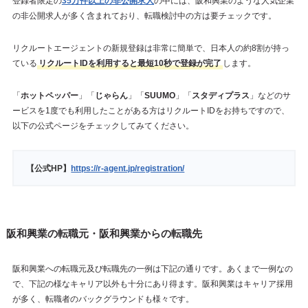
登録者限定の
35万件以上の非公開求人
の中には、阪和興業のような人気企業
の非公開求人が多く含まれており、転職検討中の方は要チェックです。
リクルートエージェントの新規登録は非常に簡単で、日本人の約8割が持っ
ている
リクルートIDを利用すると最短10秒で登録が完了
します。
「
ホットペッパー
」「
じゃらん
」「
SUUMO
」「
スタディプラス
」などのサ
ービスを1度でも利用したことがある方はリクルートIDをお持ちですので、
以下の公式ページをチェックしてみてください。
【公式HP】
https://r-agent.jp/registration/
阪和興業の転職元・阪和興業からの転職先
阪和興業への転職元及び転職先の一例は下記の通りです。あくまで一例なの
で、下記の様なキャリア以外も十分にあり得ます。阪和興業はキャリア採用
が多く、転職者のバックグラウンドも様々です。