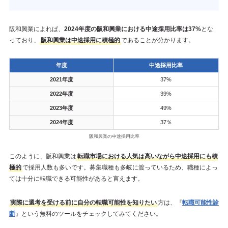
阪和興業によれば、
2024年度の阪和興業における中途採用比率は37%
とな
っており、
阪和興業は中途採用に積極的
であることが分かります。
年度
中途採用比率
2021年度
37%
2022年度
39%
2023年度
49%
2024年度
37％
阪和興業の中途採用比率
このように、阪和興業は
転職市場における人気は高いながら中途採用にも積
極的
で採用人数も多いです。募集職種も多岐に渡っているため、職種によっ
ては十分に転職できる可能性があると言えます。
実際に選考を受ける前に自分の転職可能性を知りたい
方は、『
転職可能性診
断
』という無料のツールをチェックしてみてください。