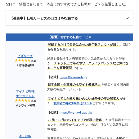
な口コミ情報と合わせて、本当におすすめできる転職サービスを厳選しました。
【募集中】転職サービスの口コミを投稿する
【厳選】おすすめ転職サービス
登録するだけで自分に合った高年収スカウトが届く
、CMで
も有名な転職サイト。
ビズリーチ
経歴を登録すると志望業界の人気企業からスカウトが届
(4.9)
き、
チャット上で年収やワークライフバランスなど気にな
＃市場価値UP
ることを直接質問
できる。
【公式】
https://bizreach.jp
日本全国・全業種のホワイト優良求人
を幅広く扱う国内最
大級の転職エージェント。
マイナビ転職
エージェント
マイナビでしか取り扱いのない好条件の非公開求人
が多
(4.8)
く、
利用者の年収UP率は61.1％
と非常に高水準。
＃ホワイト転職
【公式】
https://mynavi-aget.jp
20代・30代のハイキャリア転職に特化
した大手転職エージ
ェント。未経験からコンサル・M&A・ITなど人気業界に転
職可能。
ASSIGN
選考対策などのサポートの手厚さに定評があり、
全国のエ