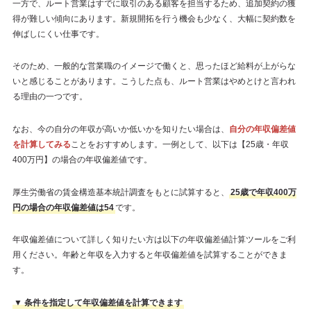
一方で、ルート営業はすでに取引のある顧客を担当するため、追加契約の獲
得が難しい傾向にあります。新規開拓を行う機会も少なく、大幅に契約数を
伸ばしにくい仕事です。
そのため、一般的な営業職のイメージで働くと、思ったほど給料が上がらな
いと感じることがあります。こうした点も、ルート営業はやめとけと言われ
る理由の一つです。
なお、今の自分の年収が高いか低いかを知りたい場合は、
自分の年収偏差値
を計算してみる
ことをおすすめします。一例として、以下は【25歳・年収
400万円】の場合の年収偏差値です。
厚生労働省の賃金構造基本統計調査をもとに試算すると、
25歳で年収400万
円の場合の年収偏差値は54
です。
年収偏差値について詳しく知りたい方は以下の年収偏差値計算ツールをご利
用ください。年齢と年収を入力すると年収偏差値を試算することができま
す。
▼ 条件を指定して年収偏差値を計算できます