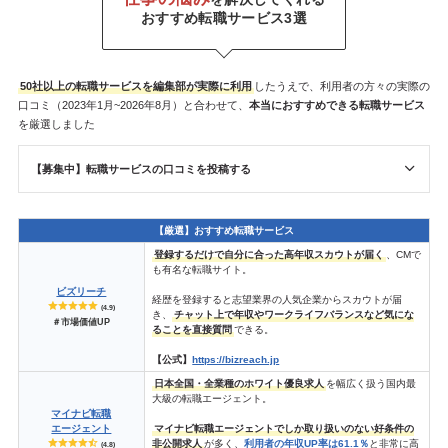
おすすめ転職サービス3選
50社以上の転職サービスを
編集部が
実際に利用
したうえで、利用者の方々の実際の
口コミ（2023年1月~2026年8月）と合わせて、
本当におすすめできる転職サービス
を厳選しました
【募集中】転職サービスの口コミを投稿する
【厳選】おすすめ転職サービス
登録するだけで自分に合った高年収スカウトが届く
、CMで
も有名な転職サイト。
ビズリーチ
経歴を登録すると志望業界の人気企業からスカウトが届
(4.9)
き、
チャット上で年収やワークライフバランスなど気にな
＃市場価値UP
ることを直接質問
できる。
【公式】
https://bizreach.jp
日本全国・全業種のホワイト優良求人
を幅広く扱う国内最
大級の転職エージェント。
マイナビ転職
エージェント
マイナビ転職エージェントでしか取り扱いのない好条件の
非公開求人
が多く、
利用者の年収UP率は61.1％
と非常に高
(4.8)