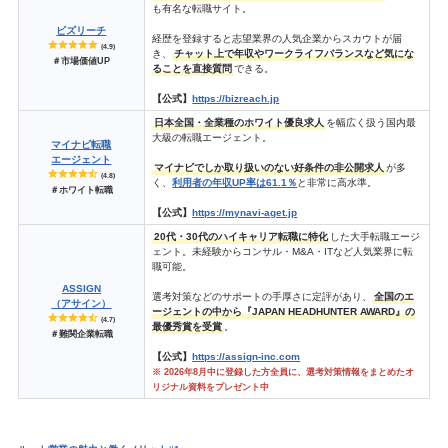
も有名な転職サイト。
ビズリーチ
経歴を登録すると志望業界の人気企業からスカウトが届
(4.9)
き、
チャット上で年収やワークライフバランスなど気にな
＃市場価値UP
ることを直接質問
できる。
【公式】
https://bizreach.jp
日本全国・全業種のホワイト優良求人
を幅広く扱う国内最
大級の転職エージェント。
マイナビ転職
エージェント
マイナビでしか取り扱いのない好条件の非公開求人
が多
(4.8)
く、
利用者の年収UP率は61.1％
と非常に高水準。
＃ホワイト転職
【公式】
https://mynavi-aget.jp
20代・30代のハイキャリア転職に特化
した大手転職エージ
ェント。未経験からコンサル・M&A・ITなど人気業界に転
職可能。
ASSIGN
選考対策などのサポートの手厚さに定評があり、
全国のエ
（アサイン）
ージェントの中から『JAPAN HEADHUNTER AWARD』の
(4.7)
最優秀賞を受賞
。
＃難関企業転職
【公式】
https://assign-inc.com
※ 2026年8月中に登録した方全員に、選考対策情報をまとめたオ
リジナル資料をプレゼント中