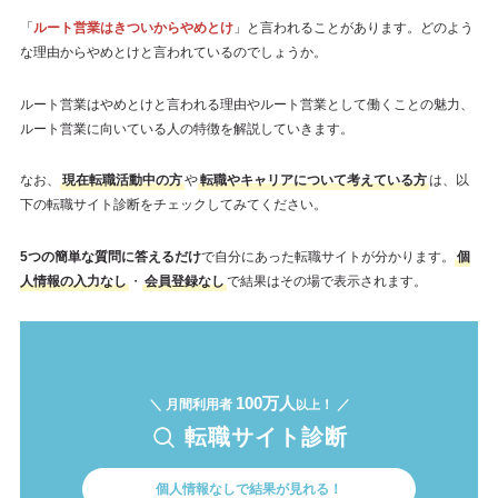
「
ルート営業はきついからやめとけ
」と言われることがあります。どのよう
な理由からやめとけと言われているのでしょうか。
ルート営業はやめとけと言われる理由やルート営業として働くことの魅力、
ルート営業に向いている人の特徴を解説していきます。
なお、
現在転職活動中の方
や
転職やキャリアについて考えている方
は、以
下の転職サイト診断をチェックしてみてください。
5つの簡単な質問に答えるだけ
で自分にあった転職サイトが分かります。
個
人情報の入力なし
・
会員登録なし
で結果はその場で表示されます。
100万人
＼ 月間利用者
！ ／
以上
転職サイト診断
個人情報なしで結果が見れる！