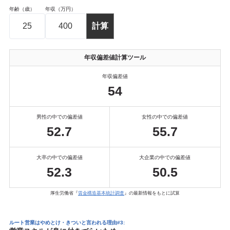
年齢（歳）
年収（万円）
年収偏差値計算ツール
年収偏差値
54
男性の中での偏差値
女性の中での偏差値
52.7
55.7
大卒の中での偏差値
大企業の中での偏差値
52.3
50.5
厚生労働省『
賃金構造基本統計調査
』の最新情報をもとに試算
ルート営業はやめとけ・きついと言われる理由#3: