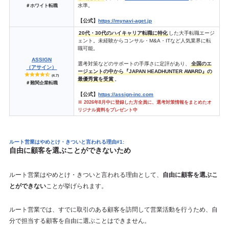
水準。
＃ホワイト転職
【公式】
https://mynavi-aget.jp
20代・30代のハイキャリア転職に特化
した大手転職エージ
ェント。未経験からコンサル・M&A・ITなど人気業界に転
職可能。
ASSIGN
選考対策などのサポートの手厚さに定評があり、
全国のエ
（アサイン）
ージェントの中から『JAPAN HEADHUNTER AWARD』の
(4.7)
最優秀賞を受賞
。
＃難関企業転職
【公式】
https://assign-inc.com
※ 2026年8月中に登録した方全員に、選考対策情報をまとめたオ
リジナル資料をプレゼント中
ルート営業はやめとけ・きついと言われる理由#1:
自由に顧客を選ぶことができないため
ルート営業はやめとけ・きついと言われる理由として、
自由に顧客を選ぶこ
とができない
ことが挙げられます。
ルート営業では、すでに取引のある顧客を訪問して営業活動を行うため、自
分で担当する顧客を自由に選ぶことはできません。