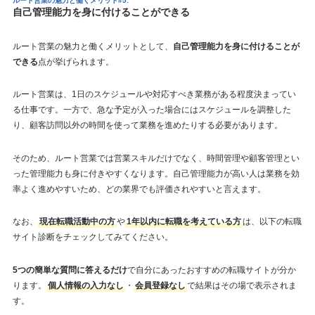
ルート営業の魅力と働くメリット#5:
自己管理能力を身に付けることができる
ルート営業の魅力と働くメリットとして、
自己管理能力を身に付けることが
できる
点が挙げられます。
ルート営業は、1日のスケジュールや対応すべき業務がある程度決まってい
る仕事です。一方で、急な予定が入った場合にはスケジュールを調整した
り、顧客訪問以外の時間を使って業務を進めたりする必要があります。
そのため、ルート営業では営業スキルだけでなく、時間管理や顧客管理とい
った管理能力も身に付きやすくなります。自己管理能力が高い人は業務を効
率よく進めやすいため、どの業界でも評価されやすいと言えます。
なお、
現在転職活動中の方
や
1年以内に転職を考えている方
は、以下の転職
サイト診断をチェックしてみてください。
5つの簡単な質問に答えるだけ
で自分にあったおすすめの転職サイトが分か
ります。
個人情報の入力なし
・
会員登録なし
で結果はその場で表示されま
す。