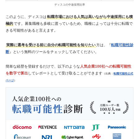
ディスコの中途採用比率
このように、ディスコは
転職市場における人気は高いながら中途採用にも積
極的
です。募集職種も多岐に渡っているため、職種によっては十分に転職で
きる可能性があると言えます。
実際に選考を受ける前に自分の転職可能性を知りたい
方は、『
転職可能性診
断
』という無料のツールをチェックしてみてください。
簡単な経歴を登録するだけで、以下のような
人気企業100社への転職可能性
を数字で算出
してレポートとして受け取ることができます
（出典：
転職可能性公式
ページ
）