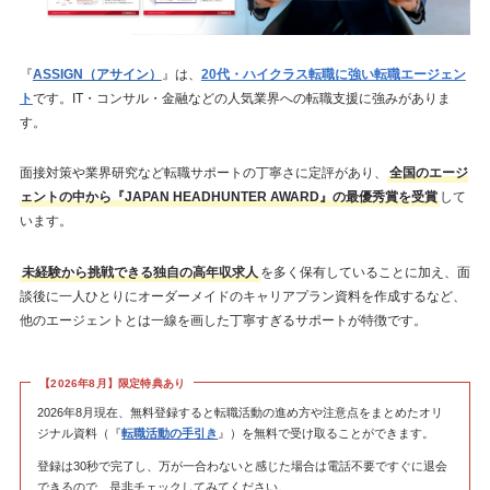
『
ASSIGN（アサイン）
』は、
20代・ハイクラス転職に強い転職エージェン
ト
です。IT・コンサル・金融などの人気業界への転職支援に強みがありま
す。
面接対策や業界研究など転職サポートの丁寧さに定評があり、
全国のエージ
ェントの中から『JAPAN HEADHUNTER AWARD』の最優秀賞を受賞
して
います。
未経験から挑戦できる独自の高年収求人
を多く保有していることに加え、面
談後に一人ひとりにオーダーメイドのキャリアプラン資料を作成するなど、
他のエージェントとは一線を画した丁寧すぎるサポートが特徴です。
【2026年8月】限定特典あり
2026年8月現在、無料登録すると転職活動の進め方や注意点をまとめたオリ
ジナル資料（『
転職活動の手引き
』）を無料で受け取ることができます。
登録は30秒で完了し、万が一合わないと感じた場合は電話不要ですぐに退会
できるので、是非チェックしてみてください。