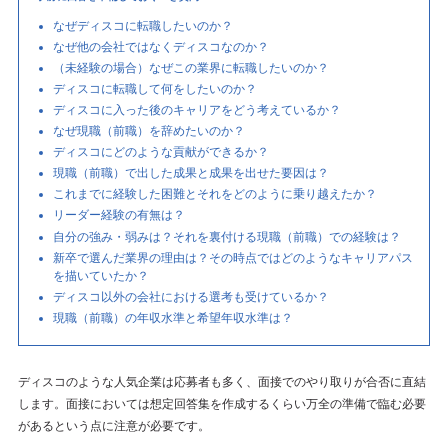
なぜディスコに転職したいのか？
なぜ他の会社ではなくディスコなのか？
（未経験の場合）なぜこの業界に転職したいのか？
ディスコに転職して何をしたいのか？
ディスコに入った後のキャリアをどう考えているか？
なぜ現職（前職）を辞めたいのか？
ディスコにどのような貢献ができるか？
現職（前職）で出した成果と成果を出せた要因は？
これまでに経験した困難とそれをどのように乗り越えたか？
リーダー経験の有無は？
自分の強み・弱みは？それを裏付ける現職（前職）での経験は？
新卒で選んだ業界の理由は？その時点ではどのようなキャリアパス
を描いていたか？
ディスコ以外の会社における選考も受けているか？
現職（前職）の年収水準と希望年収水準は？
ディスコのような人気企業は応募者も多く、面接でのやり取りが合否に直結
します。面接においては想定回答集を作成するくらい万全の準備で臨む必要
があるという点に注意が必要です。