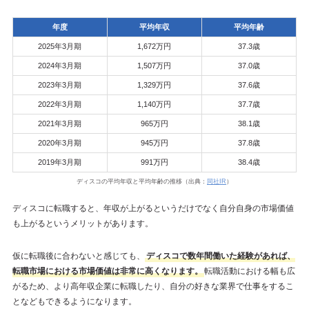
年度
平均年収
平均年齢
2025年3月期
1,672万円
37.3歳
2024年3月期
1,507万円
37.0歳
2023年3月期
1,329万円
37.6歳
2022年3月期
1,140万円
37.7歳
2021年3月期
965万円
38.1歳
2020年3月期
945万円
37.8歳
2019年3月期
991万円
38.4歳
ディスコの平均年収と平均年齢の推移（出典：
同社IR
）
ディスコに転職すると、年収が上がるというだけでなく自分自身の市場価値
も上がるというメリットがあります。
仮に転職後に合わないと感じても、
ディスコで数年間働いた経験があれば、
転職市場における市場価値は非常に高くなります。
転職活動における幅も広
がるため、より高年収企業に転職したり、自分の好きな業界で仕事をするこ
となどもできるようになります。