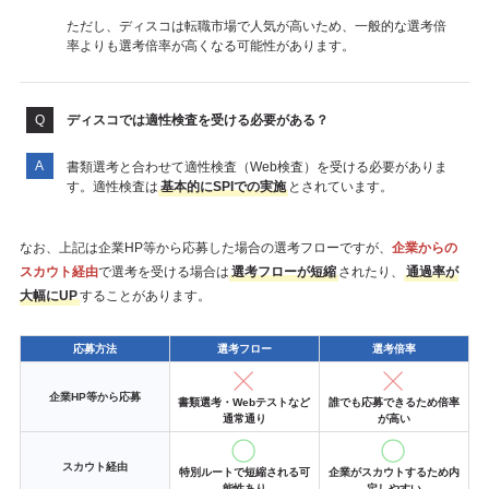
ただし、ディスコは転職市場で人気が高いため、一般的な選考倍
率よりも選考倍率が高くなる可能性があります。
ディスコでは適性検査を受ける必要がある？
書類選考と合わせて適性検査（Web検査）を受ける必要がありま
す。適性検査は
基本的にSPIでの実施
とされています。
なお、上記は企業HP等から応募した場合の選考フローですが、
企業からの
スカウト経由
で選考を受ける場合は
選考フローが短縮
されたり、
通過率が
大幅にUP
することがあります。
応募方法
選考フロー
選考倍率
企業HP等から応募
書類選考・Webテストなど
誰でも応募できるため倍率
通常通り
が高い
スカウト経由
特別ルートで短縮される可
企業がスカウトするため内
能性あり
定しやすい