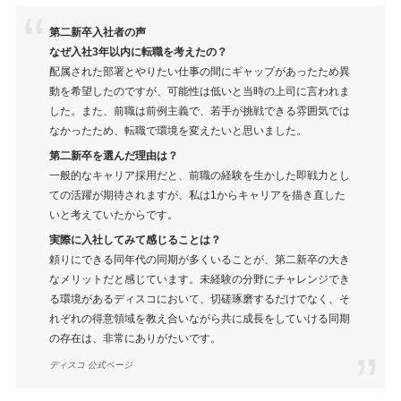
第二新卒入社者の声
なぜ入社3年以内に転職を考えたの？
配属された部署とやりたい仕事の間にギャップがあったため異
動を希望したのですが、可能性は低いと当時の上司に言われま
した。また、前職は前例主義で、若手が挑戦できる雰囲気では
なかったため、転職で環境を変えたいと思いました。
第二新卒を選んだ理由は？
一般的なキャリア採用だと、前職の経験を生かした即戦力とし
ての活躍が期待されますが、私は1からキャリアを描き直した
いと考えていたからです。
実際に入社してみて感じることは？
頼りにできる同年代の同期が多くいることが、第二新卒の大き
なメリットだと感じています。未経験の分野にチャレンジでき
る環境があるディスコにおいて、切磋琢磨するだけでなく、そ
れぞれの得意領域を教え合いながら共に成長をしていける同期
の存在は、非常にありがたいです。
ディスコ 公式ページ