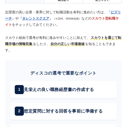
志望度の高い企業・業界に対して転職活動を有利に進めたい方は、『
ビズリ
ーチ
』や『
タレントスクエア
』
などの
スカウト型転職サ
（※20代・30代特化型）
イト
をチェックしてみてください。
スカウト経由で選考が有利に進みやすいことに加えて、
スカウトを通じて転
職市場の情報収集
をしたり、
自分の正しい市場価値
を知ることもできま
す。
ディスコの選考で重要なポイント
見栄えの良い職務経歴書の作成する
想定質問に対する回答を事前に準備する