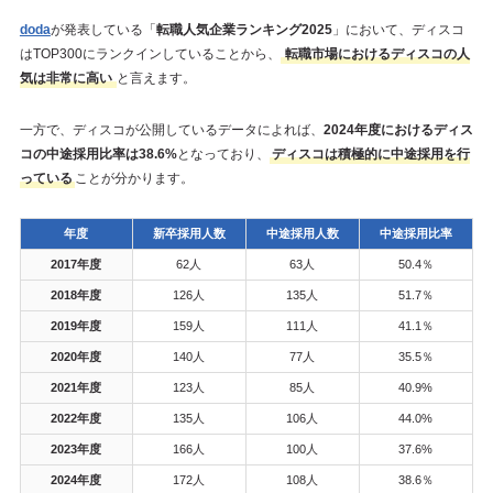
doda
が発表している「
転職人気企業ランキング2025
」において、ディスコ
はTOP300にランクインしていることから、
転職市場におけるディスコの人
気は非常に高い
と言えます。
一方で、ディスコが公開しているデータによれば、
2024年度におけるディス
コの中途採用比率は38.6%
となっており、
ディスコは積極的に中途採用を行
っている
ことが分かります。
年度
新卒採用人数
中途採用人数
中途採用比率
2017年度
62人
63人
50.4％
2018年度
126人
135人
51.7％
2019年度
159人
111人
41.1％
2020年度
140人
77人
35.5％
2021年度
123人
85人
40.9%
2022年度
135人
106人
44.0%
2023年度
166人
100人
37.6%
2024年度
172人
108人
38.6％