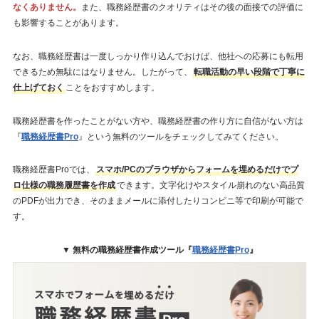
なくありません。
また、職務経歴書のクオリティはその後の面接での評価に
も影響することがあります。
なお、職務経歴書は一度しっかり作り込んでおけば、他社への応募にも転用
できるため無駄にはなりません。したがって、
転職活動の早い段階で丁寧に
仕上げておく
ことをおすすめします。
職務経歴書を作ったことがない方や、職務経歴書の作り方に自信がない方は
『
職務経歴書Pro
』という無料のツールをチェックしてみてください。
職務経歴書Proでは、
スマホ/PCのブラウザからフォームを埋めるだけでプ
ロ仕様の職務履歴書を作成
できます。文字化けやスタイル崩れのない高品質
のPDFが出力でき、そのままメールに添付したりコンビニ等で印刷が可能で
す。
▼ 無料の職務経歴書作成ツール『
職務経歴書Pro
』