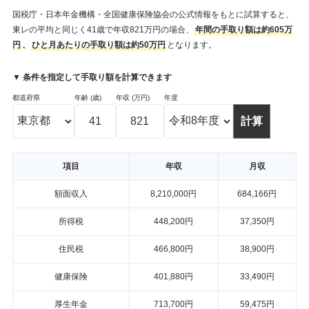
国税庁・日本年金機構・全国健康保険協会の公式情報をもとに試算すると、
東レの平均と同じく41歳で年収821万円の場合、
年間の手取り額は約605万
円
、
ひと月あたりの手取り額は約50万円
となります。
▼ 条件を指定して手取り額を計算できます
都道府県
年齢 (歳)
年収 (万円)
年度
項目
年収
月収
額面収入
8,210,000円
684,166円
所得税
448,200円
37,350円
住民税
466,800円
38,900円
健康保険
401,880円
33,490円
厚生年金
713,700円
59,475円