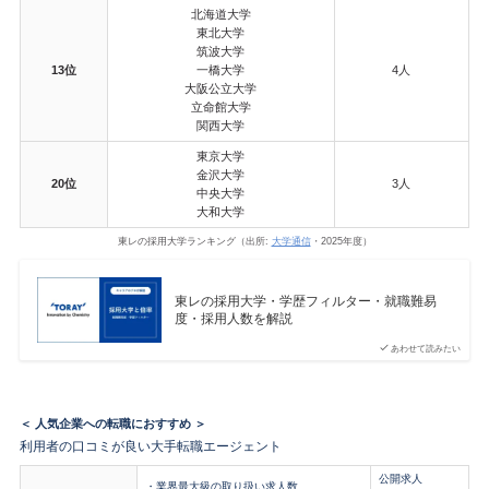
北海道大学
東北大学
筑波大学
13位
一橋大学
4人
大阪公立大学
立命館大学
関西大学
東京大学
金沢大学
20位
3人
中央大学
大和大学
東レの採用大学ランキング（出所:
大学通信
・2025年度）
東レの採用大学・学歴フィルター・就職難易
度・採用人数を解説
あわせて読みたい
＜ 人気企業への転職におすすめ ＞
利用者の口コミが良い大手転職エージェント
公開求人
・業界最大級の取り扱い求人数