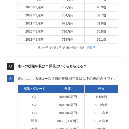
2023年3月期
756万円
40.3歳
2022年3月期
734万円
39.7歳
2021年3月期
671万円
39.0歳
2020年3月期
720万円
38.5歳
2019年3月期
719万円
38.1歳
東レの平均年収と平均年齢の推移（出典：
同社IR
）
東レの役職年収は？課長はいくらもらえる？
東レにおけるGコース社員の役職別年収は以下の表の通りです。
役職・グレード
年収
年次
G1
400~550万円
1~5年目
G2
550~700万円
5~10年目
G3
700~800万円
10~15年目
課長
800~1,000万円
15~20年目
次長
1,000~1,100万円
20年目~