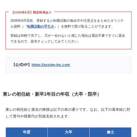
【2026年8月】限定特典あり
2026年8月現在、登録すると転職活動の進め方や注意点をまとめたオリジナ
ル資料（『
転職活動の手引き
』）を無料で受け取ることができます。
登録は30秒で完了し、万が一合わないと感じた場合は電話不要ですぐに退会
できるので、是非チェックしてみてください。
【公式HP】
https://assign-inc.com
東レの初任給・新卒1年目の年収（大卒・院卒）
東レの初任給と過去の推移は以下の表の通りです。なお、以下の基本給に対
して賞与や残業代が別途支給されます。
年度
大卒
修士