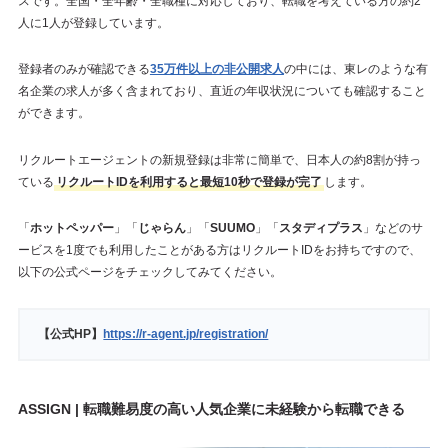
スです。全国・全年齢・全職種に対応しており、転職を考えている方の約2
人に1人が登録しています。
登録者のみが確認できる
35万件以上の非公開求人
の中には、東レのような有
名企業の求人が多く含まれており、直近の年収状況についても確認すること
ができます。
リクルートエージェントの新規登録は非常に簡単で、日本人の約8割が持っ
ている
リクルートIDを利用すると最短10秒で登録が完了
します。
「
ホットペッパー
」「
じゃらん
」「
SUUMO
」「
スタディプラス
」などのサ
ービスを1度でも利用したことがある方はリクルートIDをお持ちですので、
以下の公式ページをチェックしてみてください。
【公式HP】
https://r-agent.jp/registration/
ASSIGN | 転職難易度の高い人気企業に未経験から転職できる