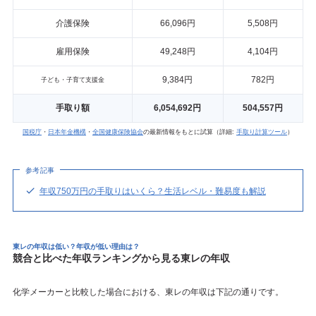
介護保険
66,096円
5,508円
雇用保険
49,248円
4,104円
9,384円
782円
子ども・子育て支援金
手取り額
6,054,692円
504,557円
国税庁
・
日本年金機構
・
全国健康保険協会
の最新情報をもとに試算（詳細:
手取り計算ツール
）
参考記事
年収750万円の手取りはいくら？生活レベル・難易度も解説
東レの年収は低い？年収が低い理由は？
競合と比べた年収ランキングから見る東レの年収
化学メーカーと比較した場合における、東レの年収は下記の通りです。