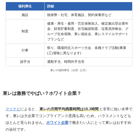
福利厚生
詳細
施設
独身寮・社宅、体育施設、契約保養所など
健康・厚生・雇用・労災保険加入、確定拠出型企業年
金、財形貯蓄制度、住宅融資制度、従業員持株会、グ
制度
ループ生命保険、東レ福祉会、東レスマイルサポート
プランなど
祭り、職場対抗スポーツ大会、各種クラブ活動(事業
行事
(工)場毎に異なります)
諸手当
通勤手当、時間外手当等
東レの福利厚生（出所: 公式）
東レは激務でやばい？ホワイト企業？
マイナビ
によると、
東レの月間平均残業時間は16.3時間
と非常に短い水準で
す。東レは大企業でコンプライアンス意識も高いため、ハラスメントなども
ほとんど見られません。
ホワイト企業
で働きたい人にとって東レはおすすめ
の会社です。