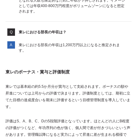
となれる人数も限定的なために年収が下押しされます。イメージ
としては年収400-800万円程度がボリュームゾーンになると想定
されます。
東レにおける部長の年収は？
東レにおける部長の年収は1,200万円以上になると推定されま
す。
東レのボーナス・賞与と評価制度
東レでは基本給の約5.5か月分が賞与として支給されます。ボーナスの額や
昇進については上司からの評価で決まります。評価制度としては、期初に立
てた目標の達成度合いを期末に評価するという目標管理制度を導入していま
す。
評価はS、A、B、C、Dの5段階評価となっています。ほとんどの人にB程度
の評価がつくなど、年功序列の色が強く、個人間で差が付きづらいという声
があります。管理職以降になると実力によって昇進に差が生まれる模様で