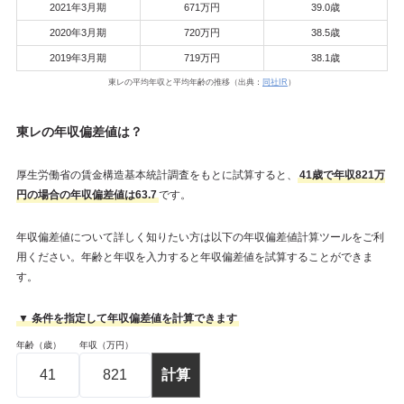
2021年3月期
671万円
39.0歳
2020年3月期
720万円
38.5歳
2019年3月期
719万円
38.1歳
東レの平均年収と平均年齢の推移（出典：
同社IR
）
東レの年収偏差値は？
厚生労働省の賃金構造基本統計調査をもとに試算すると、
41歳で年収821万
円の場合の年収偏差値は63.7
です。
年収偏差値について詳しく知りたい方は以下の年収偏差値計算ツールをご利
用ください。年齢と年収を入力すると年収偏差値を試算することができま
す。
▼ 条件を指定して年収偏差値を計算できます
年齢（歳）
年収（万円）