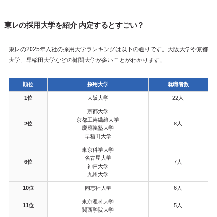
東レの採用大学を紹介 内定するとすごい？
東レの2025年入社の採用大学ランキングは以下の通りです。大阪大学や京都
大学、早稲田大学などの難関大学が多いことがわかります。
順位
採用大学
就職者数
1位
大阪大学
22人
京都大学
京都工芸繊維大学
2位
8人
慶應義塾大学
早稲田大学
東京科学大学
名古屋大学
6位
7人
神戸大学
九州大学
10位
同志社大学
6人
東京理科大学
11位
5人
関西学院大学