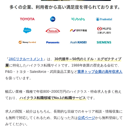
『
JACリクルートメント
』は、
30代後半～50代のミドル・エグゼクティブ
層
に特化したハイクラス転職サイトです。1988年創業の歴史ある会社で、
P&G・トヨタ・Salesforce・武田薬品工業など
業界トップ企業の高年収求人
を扱っています。
幅広い業種・職種で年収800~2000万円のハイクラス・特命求人を多く抱え
ており、
ハイクラス転職領域でNo.1の転職サービス
です。
求人の閲覧・紹介はもちろん、長期的な目線でのキャリア相談・情報収集に
も無料で対応してくれるため、気になった方は
公式ページ
から無料登録して
みてください。