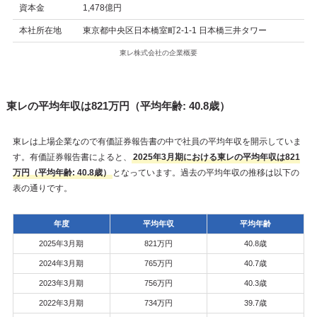
資本金
1,478億円
本社所在地
東京都中央区日本橋室町2-1-1 日本橋三井タワー
東レ株式会社の企業概要
東レの平均年収は821万円（平均年齢: 40.8歳）
東レは上場企業なので有価証券報告書の中で社員の平均年収を開示していま
す。有価証券報告書によると、
2025年3月期における東レの平均年収は821
万円（平均年齢: 40.8歳）
となっています。過去の平均年収の推移は以下の
表の通りです。
年度
平均年収
平均年齢
2025年3月期
821万円
40.8歳
2024年3月期
765万円
40.7歳
2023年3月期
756万円
40.3歳
2022年3月期
734万円
39.7歳