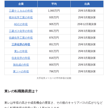
企業
平均
出典
三菱ケミカルの年収
1,060万円
25年3月期決算
積水化学工業の年収
935万円
25年3月期決算
AGCの年収
905万円
25年12月期決算
三菱ガス化学の年収
881万円
25年3月期決算
信越化学工業の年収
876万円
25年3月期決算
三井化学の年収
851万円
25年3月期決算
東レの年収
821万円
25年3月期決算
住友化学の年収
818万円
25年3月期決算
旭化成の年収
800万円
25年3月期決算
東ソーの年収
796万円
25年3月期決算
大手化学メーカーの平均年収の比較
東レの転職難易度は？
東レは年収の高さや成長機会の豊富さ、その後のキャリアパスの広がりなど