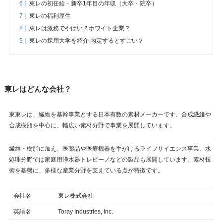
東レの初任給・新卒1年目の年収（大卒・院卒）
東レの福利厚生
東レは激務でやばい？ホワイト企業？
東レの採用大学を紹介 内定するとすごい？
東レはどんな会社？
東東レは、繊維を基幹事業とする日本有数の素材メーカーです。合成繊維や
合成樹脂を中心に、幅広い素材分野で事業を展開しています。
繊維・樹脂に加え、医薬品や医療機器を手がけるライフサイエンス事業、水
処理分野では家庭用浄水器トレビーノなどの製品も展開しています。素材技
術を基盤に、多様な産業分野を支えている点が特徴です。
会社名
東レ株式会社
英語名
Toray Industries, Inc.