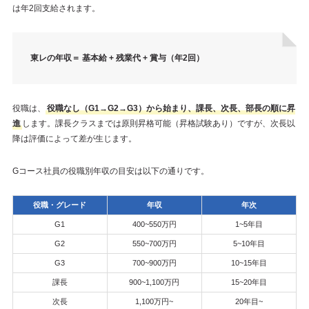
は年2回支給されます。
東レの年収＝ 基本給 + 残業代 + 賞与（年2回）
役職は、
役職なし（G1→G2→G3）から始まり、課長、次長、部長の順に昇
進
します。課長クラスまでは原則昇格可能（昇格試験あり）ですが、次長以
降は評価によって差が生じます。
Gコース社員の役職別年収の目安は以下の通りです。
役職・グレード
年収
年次
G1
400~550万円
1~5年目
G2
550~700万円
5~10年目
G3
700~900万円
10~15年目
課長
900~1,100万円
15~20年目
次長
1,100万円~
20年目~