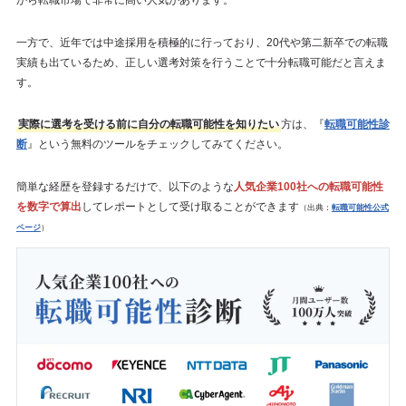
から転職市場で非常に高い人気があります。
一方で、近年では中途採用を積極的に行っており、20代や第二新卒での転職
実績も出ているため、正しい選考対策を行うことで十分転職可能だと言えま
す。
実際に選考を受ける前に自分の転職可能性を知りたい
方は、『
転職可能性診
断
』という無料のツールをチェックしてみてください。
簡単な経歴を登録するだけで、以下のような
人気企業100社への転職可能性
を数字で算出
してレポートとして受け取ることができます
（出典：
転職可能性公式
ページ
）