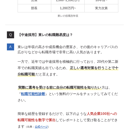
部長
1,200万円~
実力次第
東レの役職別年収
【中途採用】東レの転職難易度は？
東レは年収の高さや成長機会の豊富さ、その後のキャリアパスの
広がりなどから転職市場で非常に高い人気があります。
一方で、近年では中途採用を積極的に行っており、20代や第二新
卒での転職実績も出ているため、
正しい選考対策を行うことで十
分転職可能
だと言えます。
実際に選考を受ける前に自分の転職可能性を知りたい
方は、
『
転職可能性診断
』という無料のツールをチェックしてみてくだ
さい。
簡単な経歴を登録するだけで、以下のような
人気企業100社への
転職可能性を数字で算出
してレポートとして受け取ることができ
ます
（出典：
公式ページ
）