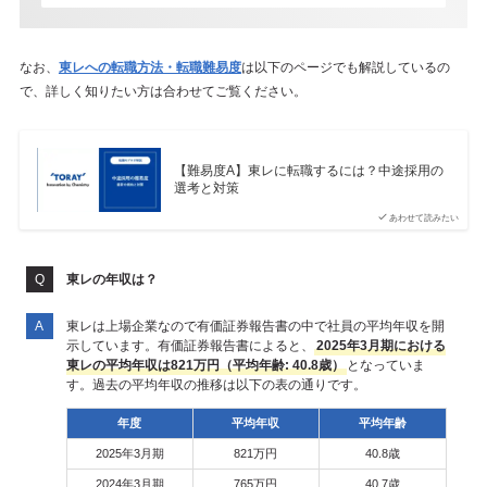
なお、
東レへの転職方法・転職難易度
は以下のページでも解説しているの
で、詳しく知りたい方は合わせてご覧ください。
【難易度A】東レに転職するには？中途採用の
選考と対策
あわせて読みたい
東レの年収は？
東レは上場企業なので有価証券報告書の中で社員の平均年収を開
示しています。有価証券報告書によると、
2025年3月期における
東レの平均年収は821万円（平均年齢: 40.8歳）
となっていま
す。過去の平均年収の推移は以下の表の通りです。
年度
平均年収
平均年齢
2025年3月期
821万円
40.8歳
2024年3月期
765万円
40.7歳