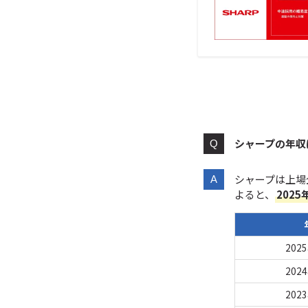
シャープの年収
シャープは上場
よると、
202
202
202
202