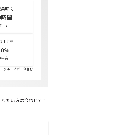
残業時間
.9時間
24年度
採用比率
.0%
24年度
グループデータ含む
知りたい方は合わせてご