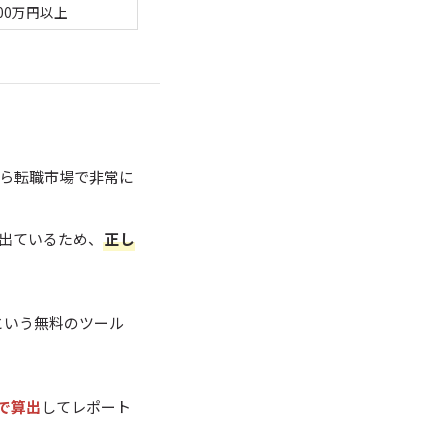
000万円以上
ら転職市場で非常に
も出ているため、
正し
という無料のツール
で算出
してレポート