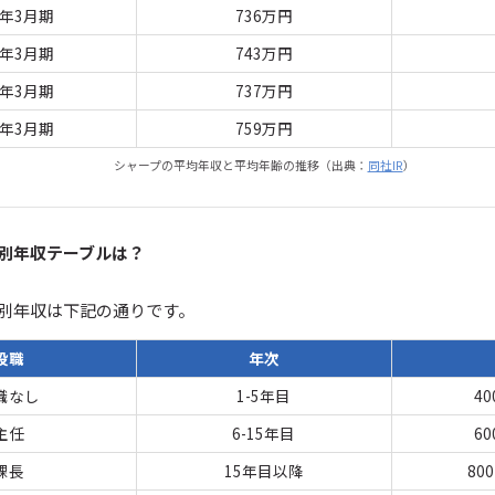
2年3月期
736万円
1年3月期
743万円
0年3月期
737万円
9年3月期
759万円
シャープの平均年収と平均年齢の推移（出典：
同社IR
）
別年収テーブルは？
別年収は下記の通りです。
役職
年次
職なし
1-5年目
40
主任
6-15年目
60
課長
15年目以降
80