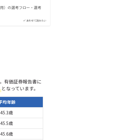
採用）の選考フロー・選考
あわせて読みたい
。有価証券報告書に
）
となっています。
平均年齢
45.3歳
45.5歳
45.6歳