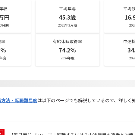
年収
平均年齢
平均
3万円
45.3歳
16
年3月期
2025年3月期
20
職率
有給休暇取得率
中途
3％
74.2%
34
4年度
2024年度
20
職方法・転職難易度
は以下のページでも解説しているので、詳しく
【難易度A】シャープに転職するには？中途採用の選考と対策