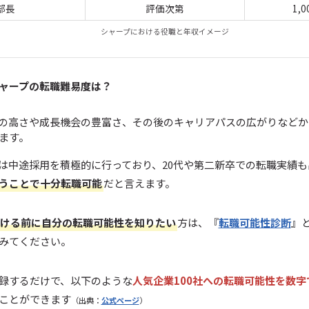
部長
評価次第
1,
シャープにおける役職と年収イメージ
ャープの転職難易度は？
の高さや成長機会の豊富さ、その後のキャリアパスの広がりなどか
ます。
は中途採用を積極的に行っており、20代や第二新卒での転職実績
うことで十分転職可能
だと言えます。
ける前に自分の転職可能性を知りたい
方は、『
転職可能性診断
』
みてください。
録するだけで、以下のような
人気企業100社への転職可能性を数字
ことができます
（出典：
公式ページ
）