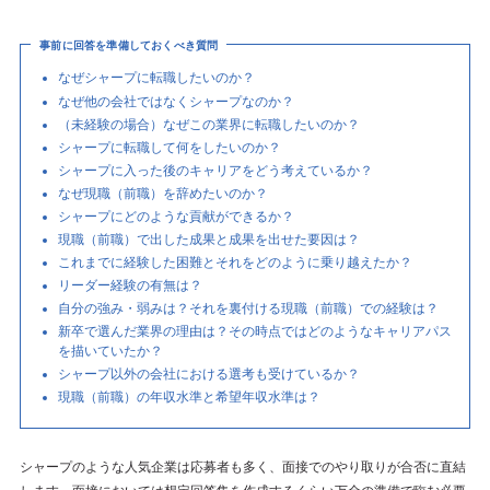
事前に回答を準備しておくべき質問
なぜシャープに転職したいのか？
なぜ他の会社ではなくシャープなのか？
（未経験の場合）なぜこの業界に転職したいのか？
シャープに転職して何をしたいのか？
シャープに入った後のキャリアをどう考えているか？
なぜ現職（前職）を辞めたいのか？
シャープにどのような貢献ができるか？
現職（前職）で出した成果と成果を出せた要因は？
これまでに経験した困難とそれをどのように乗り越えたか？
リーダー経験の有無は？
自分の強み・弱みは？それを裏付ける現職（前職）での経験は？
新卒で選んだ業界の理由は？その時点ではどのようなキャリアパス
を描いていたか？
シャープ以外の会社における選考も受けているか？
現職（前職）の年収水準と希望年収水準は？
シャープのような人気企業は応募者も多く、面接でのやり取りが合否に直結