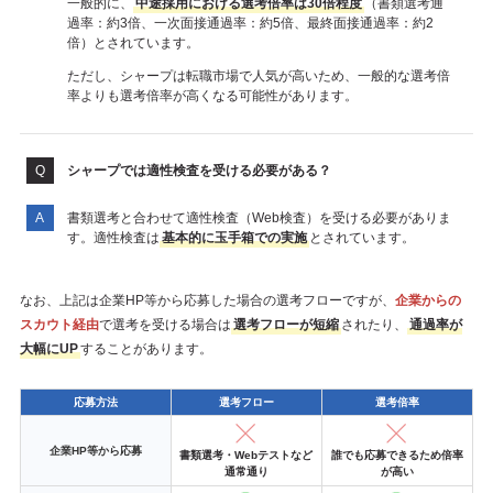
一般的に、
中途採用における選考倍率は30倍程度
（書類選考通
過率：約3倍、一次面接通過率：約5倍、最終面接通過率：約2
倍）とされています。
ただし、シャープは転職市場で人気が高いため、一般的な選考倍
率よりも選考倍率が高くなる可能性があります。
シャープでは適性検査を受ける必要がある？
書類選考と合わせて適性検査（Web検査）を受ける必要がありま
す。適性検査は
基本的に玉手箱での実施
とされています。
なお、上記は企業HP等から応募した場合の選考フローですが、
企業からの
スカウト経由
で選考を受ける場合は
選考フローが短縮
されたり、
通過率が
大幅にUP
することがあります。
応募方法
選考フロー
選考倍率
企業HP等から応募
書類選考・Webテストなど
誰でも応募できるため倍率
通常通り
が高い