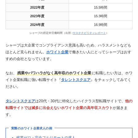
2022年度
15.5時間
2023年度
15.3時間
2024年度
16.9時間
シャープの所定外労働時間（出所 :
サステナビリティレポート
）
シャープは大企業でコンプライアンス意識も高いため、ハラスメントなども
ほとんど見られません。
ホワイト企業
で働きたい人にとってシャープはおす
すめの会社となっています。
なお、
残業やパワハラがなく高年収のホワイト企業
に転職したい方は、ホワ
イト企業転職に強い転職サイト『
タレントスクエア
』をチェックしてみてく
ださい。
タレントスクエア
は20代・30代に特化したハイクラス型転職サイトで、
他の
転職サイトでは滅多に出会えないホワイト企業の高年収スカウト
が届きま
す。
実際のホワイト企業求人の例
残業ゼロ・完全フルリモートの求人