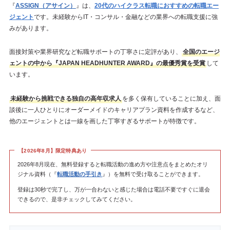
『
ASSIGN（アサイン）
』は、
20代のハイクラス転職におすすめの転職エー
ジェント
です。未経験からIT・コンサル・金融などの業界への転職支援に強
みがあります。
面接対策や業界研究など転職サポートの丁寧さに定評があり、
全国のエージ
ェントの中から『JAPAN HEADHUNTER AWARD』の最優秀賞を受賞
して
います。
未経験から挑戦できる独自の高年収求人
を多く保有していることに加え、面
談後に一人ひとりにオーダーメイドのキャリアプラン資料を作成するなど、
他のエージェントとは一線を画した丁寧すぎるサポートが特徴です。
【2026年8月】限定特典あり
2026年8月現在、無料登録すると転職活動の進め方や注意点をまとめたオリ
ジナル資料（『
転職活動の手引き
』）を無料で受け取ることができます。
登録は30秒で完了し、万が一合わないと感じた場合は電話不要ですぐに退会
できるので、是非チェックしてみてください。