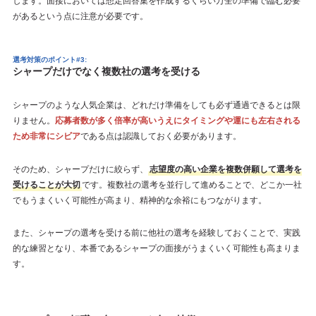
します。面接においては想定回答集を作成するくらい万全の準備で臨む必要
があるという点に注意が必要です。
選考対策のポイント#3:
シャープだけでなく複数社の選考を受ける
シャープのような人気企業は、どれだけ準備をしても必ず通過できるとは限
りません。
応募者数が多く倍率が高いうえにタイミングや運にも左右される
ため非常にシビア
である点は認識しておく必要があります。
そのため、シャープだけに絞らず、
志望度の高い企業を複数併願して選考を
受けることが大切
です。複数社の選考を並行して進めることで、どこか一社
でもうまくいく可能性が高まり、精神的な余裕にもつながります。
また、シャープの選考を受ける前に他社の選考を経験しておくことで、実践
的な練習となり、本番であるシャープの面接がうまくいく可能性も高まりま
す。