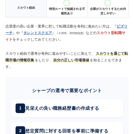
スカウト経由
特別ルートで短縮される可
企業がスカウトするため内
能性あり
定しやすい
志望度の高い企業・業界に対して転職活動を有利に進めたい方は、『
ビズリ
ーチ
』や『
タレントスクエア
』
などの
スカウト型転職サ
（※20代・30代特化型）
イト
をチェックしてみてください。
スカウト経由で選考が有利に進みやすいことに加えて、
スカウトを通じて転
職市場の情報収集
をしたり、
自分の正しい市場価値
を知ることもできま
す。
シャープの選考で重要なポイント
見栄えの良い職務経歴書の作成する
想定質問に対する回答を事前に準備する