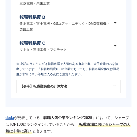
三菱電機・未来工業
転職難易度 B
住友電工・富士電機・GSユアサ・ニデック・DMG森精機・
栗田工業
転職難易度 C
マキタ・三浦工業・フジテック
※ 上記のランキングは転職市場で人気のある有名企業・大手企業のみを抽
出しています。「転職難易度C」の企業であっても、転職市場全体では難易
度が非常に高い部類に入る点にご注意ください。
【参考】転職難易度の計算方法
doda
が発表している「
転職人気企業ランキング2025
」において、シャープ
はTOP100にランクインしていることから、
転職市場におけるシャープの人
気は非常に高い
と言えます。