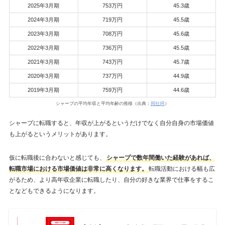
2025年3月期
753万円
45.3歳
2024年3月期
719万円
45.5歳
2023年3月期
708万円
45.6歳
2022年3月期
736万円
45.5歳
2021年3月期
743万円
45.7歳
2020年3月期
737万円
44.9歳
2019年3月期
759万円
44.6歳
シャープの平均年収と平均年齢の推移（出典：
同社IR
）
シャープに転職すると、年収が上がるというだけでなく自分自身の市場価値
も上がるというメリットがあります。
仮に転職後に合わないと感じても、
シャープで数年間働いた経験があれば、
転職市場における市場価値は非常に高くなります。
転職活動における幅も広
がるため、より高年収企業に転職したり、自分の好きな業界で仕事をするこ
となどもできるようになります。