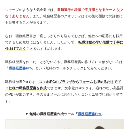
シャープのような人気企業では、
書類選考の段階で不採用となるケースも少
なくありません。
また、職務経歴書のクオリティはその後の面接での評価に
も影響することがあります。
なお、職務経歴書は一度しっかり作り込んでおけば、他社への応募にも転用
できるため無駄にはなりません。したがって、
転職活動の早い段階で丁寧に
仕上げておく
ことをおすすめします。
職務経歴書を作ったことがない方や、職務経歴書の作り方に自信がない方は
『
職務経歴書Pro
』という無料のツールをチェックしてみてください。
職務経歴書Proでは、
スマホ/PCのブラウザからフォームを埋めるだけでプ
ロ仕様の職務履歴書を作成
できます。文字化けやスタイル崩れのない高品質
のPDFが出力でき、そのままメールに添付したりコンビニ等で印刷が可能で
す。
▼ 無料の職務経歴書作成ツール『
職務経歴書Pro
』