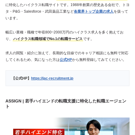
に特化したハイクラス転職サイトです。1988年創業の歴史ある会社で、トヨ
タ・P&G・Salesforce・武田薬品工業など
各業界トップ企業の求人
を扱って
います。
幅広い業種・職種で年収800~2000万円のハイクラス求人を多く抱えてお
り、
ハイクラス転職領域でNo.1の転職サービス
です。
求人の閲覧・紹介に加えて、長期的な目線でのキャリア相談にも無料で対応
してくれるため、気になった方は
公式HP
から無料登録してみてください。
【公式HP】
https://jac-recruitment.jp
ASSIGN | 若手ハイエンドの転職支援に特化した転職エージェン
ト