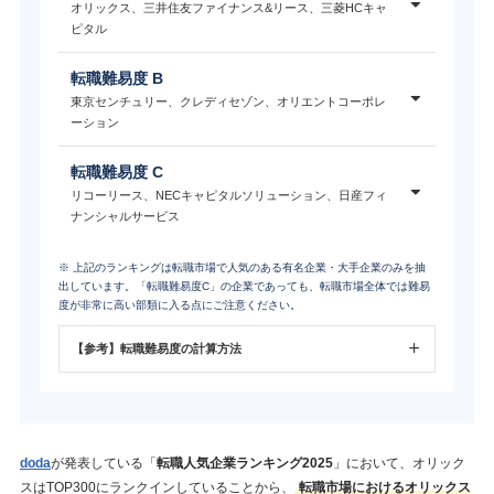
オリックス、三井住友ファイナンス&リース、三菱HCキャ
ピタル
転職難易度 B
東京センチュリー、クレディセゾン、オリエントコーポレ
ーション
転職難易度 C
リコーリース、NECキャピタルソリューション、日産フィ
ナンシャルサービス
※ 上記のランキングは転職市場で人気のある有名企業・大手企業のみを抽
出しています。「転職難易度C」の企業であっても、転職市場全体では難易
度が非常に高い部類に入る点にご注意ください。
【参考】転職難易度の計算方法
doda
が発表している「
転職人気企業ランキング2025
」において、オリック
スはTOP300にランクインしていることから、
転職市場におけるオリックス