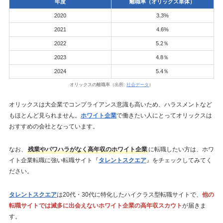
年度
離職率（オリックス単体）
2020
3.3%
2021
4.6%
2022
5.2％
2023
4.8％
2024
5.4％
オリックスの離職率（出所:
社会データ
）
オリックスは大企業でコンプライアンス意識も高いため、ハラスメントなど
もほとんど見られません。
ホワイト企業
で働きたい人にとってオリックスは
おすすめの会社となっています。
なお、
残業やパワハラがなく高年収のホワイト企業
に転職したい方は、ホワ
イト企業転職に強い転職サイト『
タレントスクエア
』をチェックしてみてく
ださい。
タレントスクエア
は20代・30代に特化したハイクラス型転職サイトで、
他の
転職サイトでは滅多に出会えないホワイト企業の高年収スカウト
が届きま
す。