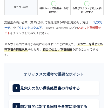
スカウト経由
特別ルートで短縮される可
企業がスカウトするため内
能性あり
定しやすい
志望度の高い企業・業界に対して転職活動を有利に進めたい方は、『
ビズリ
ーチ
』や『
タレントスクエア
』
などの
スカウト型転職サ
（※20代・30代特化型）
イト
をチェックしてみてください。
スカウト経由で選考が有利に進みやすいことに加えて、
スカウトを通じて転
職市場の情報収集
をしたり、
自分の正しい市場価値
を知ることもできま
す。
オリックスの選考で重要なポイント
見栄えの良い職務経歴書の作成する
想定質問に対する回答を事前に準備する