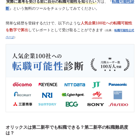
実際に選考を受ける前に自分の転職可能性を知りたい
方は、『
転職可能性診
断
』という無料のツールをチェックしてみてください。
簡単な経歴を登録するだけで、以下のような
人気企業100社への転職可能性
を数字で算出
してレポートとして受け取ることができます
（出典：
転職可能性公式
ページ
）
オリックスは第二新卒でも転職できる？第二新卒の転職難易度
は？