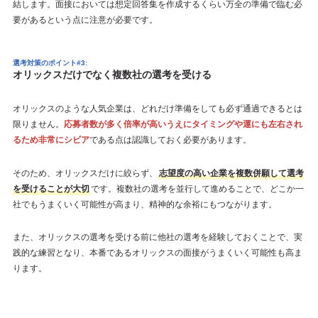
結します。面接においては想定回答集を作成するくらい万全の準備で臨む必
要があるという点に注意が必要です。
選考対策のポイント#3:
オリックスだけでなく複数社の選考を受ける
オリックスのような人気企業は、どれだけ準備をしても必ず通過できるとは
限りません。
応募者数が多く倍率が高いうえにタイミングや運にも左右され
るため非常にシビア
である点は認識しておく必要があります。
そのため、オリックスだけに絞らず、
志望度の高い企業を複数併願して選考
を受けることが大切
です。複数社の選考を並行して進めることで、どこか一
社でもうまくいく可能性が高まり、精神的な余裕にもつながります。
また、オリックスの選考を受ける前に他社の選考を経験しておくことで、実
践的な練習となり、本番であるオリックスの面接がうまくいく可能性も高ま
ります。