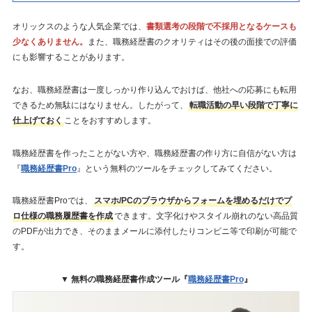
オリックスのような人気企業では、
書類選考の段階で不採用となるケースも
少なくありません。
また、職務経歴書のクオリティはその後の面接での評価
にも影響することがあります。
なお、職務経歴書は一度しっかり作り込んでおけば、他社への応募にも転用
できるため無駄にはなりません。したがって、
転職活動の早い段階で丁寧に
仕上げておく
ことをおすすめします。
職務経歴書を作ったことがない方や、職務経歴書の作り方に自信がない方は
『
職務経歴書Pro
』という無料のツールをチェックしてみてください。
職務経歴書Proでは、
スマホ/PCのブラウザからフォームを埋めるだけでプ
ロ仕様の職務履歴書を作成
できます。文字化けやスタイル崩れのない高品質
のPDFが出力でき、そのままメールに添付したりコンビニ等で印刷が可能で
す。
▼ 無料の職務経歴書作成ツール『
職務経歴書Pro
』