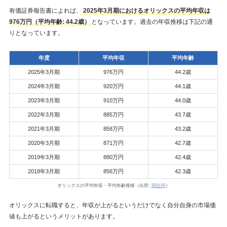
有価証券報告書によれば、
2025年3月期におけるオリックスの平均年収は
976万円（平均年齢: 44.2歳）
となっています。過去の年収推移は下記の通
りとなっています。
年度
平均年収
平均年齢
2025年3月期
976万円
44.2歳
2024年3月期
920万円
44.1歳
2023年3月期
910万円
44.0歳
2022年3月期
885万円
43.7歳
2021年3月期
858万円
43.2歳
2020年3月期
871万円
42.7歳
2019年3月期
880万円
42.4歳
2018年3月期
856万円
42.3歳
オリックスの平均年収・平均年齢推移（出所:
同社IR
）
オリックスに転職すると、年収が上がるというだけでなく自分自身の市場価
値も上がるというメリットがあります。