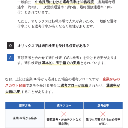
一般的に、
中途採用における選考倍率は30倍程度
（書類選考通
過率：約3倍、一次面接通過率：約5倍、最終面接通過率：約2
倍）とされています。
ただし、オリックスは転職市場で人気が高いため、一般的な選考
倍率よりも選考倍率が高くなる可能性があります。
オリックスでは適性検査を受ける必要がある？
書類選考と合わせて適性検査（Web検査）を受ける必要がありま
す。適性検査は
基本的に玉手箱での実施
とされています。
なお、上記は企業HP等から応募した場合の選考フローですが、
企業からの
スカウト経由
で選考を受ける場合は
選考フローが短縮
されたり、
通過率が
大幅にUP
することがあります。
応募方法
選考フロー
選考倍率
企業HP等から応募
書類選考・Webテストなど
誰でも応募できるため倍率
通常通り
が高い