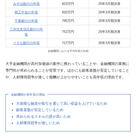
みずほ銀行の年収
823万円
25年3月期決算
商工中金の年収
820万円
25年3月期決算
千葉銀行の年収
795万円
25年3月期決算
三井住友信託銀行の年
752万円
25年3月期決算
収
りそな銀行の年収
727万円
25年3月期決算
金融機関における平均年収の比較
大手金融機関が高付加価値の案件に携わっていることや、金融機関の業務に
専門性が求められることが背景です。ほかにも顧客基盤が安定していること
や、人材獲得競争が激しく報酬が上がりやすいことも高年収の理由です。
金融機関が高年収の理由
大規模な融資や取引を通じて高い収益を上げているため
顧客基盤が安定しているため
求められるスキルの質が高いため
人材獲得競争が激しいため