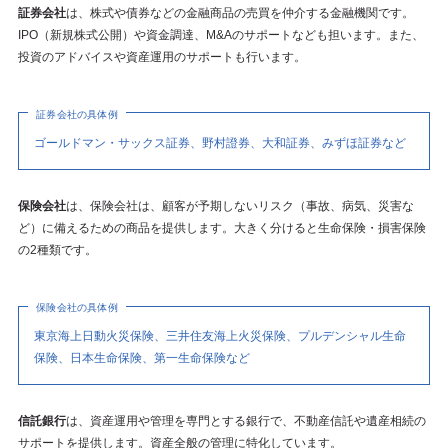
証券会社
は、株式や債券などの金融商品の売買を仲介する金融機関です。
IPO（新規株式公開）や資金調達、M&Aのサポートなども担います。また、
投資のアドバイスや資産運用のサポートも行います。
証券会社の具体例
ゴールドマン・サックス証券、野村證券、大和証券、みずほ証券など
保険会社
は、保険会社は、顧客が予期しないリスク（事故、病気、災害な
ど）に備えるための商品を提供します。大きく分けると生命保険・損害保険
の2種類です。
保険会社の具体例
東京海上日動火災保険、三井住友海上火災保険、プルデンシャル生命
保険、日本生命保険、第一生命保険など
信託銀行
は、資産運用や管理を専門とする銀行で、不動産信託や遺産相続の
サポートを提供します。資産全般の管理に特化しています。