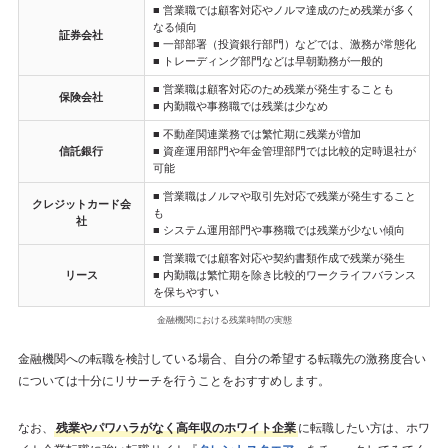
■ 営業職では顧客対応やノルマ達成のため残業が多く
なる傾向
証券会社
■ 一部部署（投資銀行部門）などでは、激務が常態化
■ トレーディング部門などは早朝勤務が一般的
■ 営業職は顧客対応のため残業が発生することも
保険会社
■ 内勤職や事務職では残業は少なめ
■ 不動産関連業務では繁忙期に残業が増加
信託銀行
■ 資産運用部門や年金管理部門では比較的定時退社が
可能
■ 営業職はノルマや取引先対応で残業が発生すること
クレジットカード会
も
社
■ システム運用部門や事務職では残業が少ない傾向
■ 営業職では顧客対応や契約書類作成で残業が発生
リース
■ 内勤職は繁忙期を除き比較的ワークライフバランス
を保ちやすい
金融機関における残業時間の実態
金融機関への転職を検討している場合、自分の希望する転職先の激務度合い
については十分にリサーチを行うことをおすすめします。
なお、
残業やパワハラがなく高年収のホワイト企業
に転職したい方は、ホワ