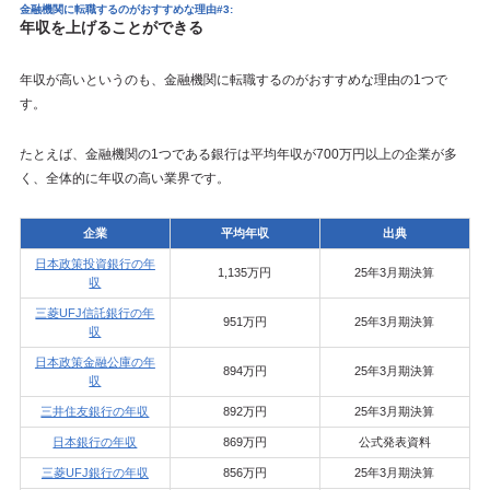
金融機関に転職するのがおすすめな理由#3:
年収を上げることができる
年収が高いというのも、金融機関に転職するのがおすすめな理由の1つで
す。
たとえば、金融機関の1つである銀行は平均年収が700万円以上の企業が多
く、全体的に年収の高い業界です。
企業
平均年収
出典
日本政策投資銀行の年
1,135万円
25年3月期決算
収
三菱UFJ信託銀行の年
951万円
25年3月期決算
収
日本政策金融公庫の年
894万円
25年3月期決算
収
三井住友銀行の年収
892万円
25年3月期決算
日本銀行の年収
869万円
公式発表資料
三菱UFJ銀行の年収
856万円
25年3月期決算