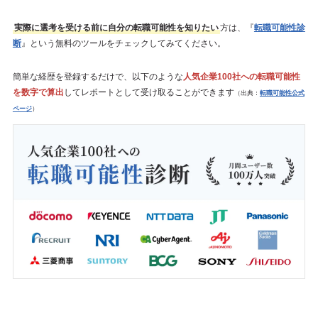
実際に選考を受ける前に自分の転職可能性を知りたい
方は、『
転職可能性診
断
』という無料のツールをチェックしてみてください。
簡単な経歴を登録するだけで、以下のような
人気企業100社への転職可能性
を数字で算出
してレポートとして受け取ることができます
（出典：
転職可能性公式
ページ
）