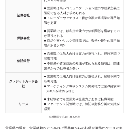
門スキルが必須
■ 営業職は高いコミュニケーション能力や成果主義に
適応できる人材が求められる
証券会社
■ トレーダーやアナリスト職は金融や経済学の専門知
識が必要
■ 営業職では、顧客折衝能力や信頼関係を構築する力
が重視される
保険会社
■ 商品企画やリスク管理職では、数学や統計の専門知
識があると有利
■ 営業職では法人向け提案力が重視され、経験不問で
転職可能
信託銀行
■ 不動産や資産運用の知識が求められる領域は、関連
業界からの転職者が多い
■ 営業職では法人向け提案力が重視され、経験不問で
クレジットカード会
転職可能
社
■ マーケティング職やシステム開発職では業界経験やI
Tスキルが求められる
■ 未経験者でも営業力や提案力があれば転職可能
リース
■ ファイナンス関連職では、簿記や財務分析の知識が
必要
金融機関で求められる水準
営業職の場合、営業経験などがあれば異業種からの転職が可能なケースが多