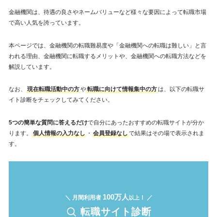
金融機関は、待遇の良さやネームバリューなど様々な要因によって転職市場
で高い人気を誇っています。
本ページでは、金融機関の転職難易度や「金融機関への転職は難しい」と言
われる理由、金融機関に転職するメリットや、金融機関への転職方法などを
解説しています。
なお、
現在転職活動中の方
や
転職に向けて情報集中の方
は、以下の転職サ
イト診断をチェックしてみてください。
5つの簡単な質問に答えるだけ
で自分にあったおすすめの転職サイトが分か
ります。
個人情報の入力なし
・
会員登録なし
で結果はその場で表示されま
す。
100万人
＼ 月間利用者
！ ／
以上
転職サイト診断