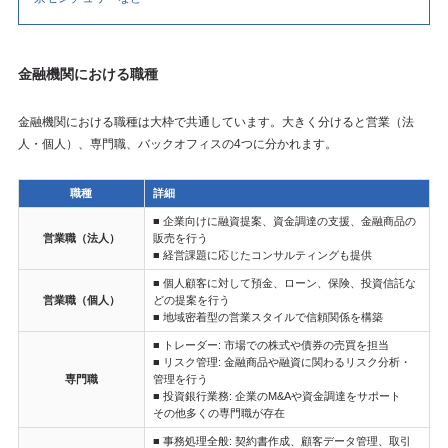
金融機関における職種
金融機関における職種は大枠で共通しています。大きく分けると営業（法
人・個人）、専門職、バックオフィスの4つに分かれます。
職種
詳細
■ 企業向けに融資提案、資金調達の支援、金融商品の
営業職（法人）
販売を行う
■ 経営課題に応じたコンサルティングも提供
■ 個人顧客に対して預金、ローン、保険、投資信託な
営業職（個人）
どの提案を行う
■ 地域密着型の営業スタイルで信頼関係を構築
■ トレーダー: 市場での株式や債券の売買を担当
■ リスク管理: 金融商品や融資に関わるリスク分析・
専門職
管理を行う
■ 投資銀行業務: 企業のM&Aや資金調達をサポート
その他多くの専門職が存在
■ 事務処理全般: 契約書作成、顧客データ管理、取引