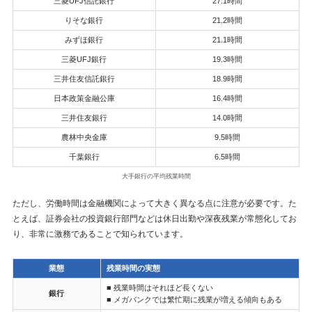
三菱UFJ信託銀行
27.1時間
りそな銀行
21.2時間
みずほ銀行
21.1時間
三菱UFJ銀行
19.3時間
三井住友信託銀行
18.9時間
日本政策金融公庫
16.4時間
三井住友銀行
14.0時間
農林中央金庫
9.5時間
千葉銀行
6.5時間
大手銀行の平均残業時間
ただし、労働時間は金融機関によって大きく異なる点に注意が必要です。た
とえば、証券会社の投資銀行部門などは休日出勤や深夜残業が常態化してお
り、非常に激務であることで知られています。
業態
残業時間の実態
■ 残業時間はそれほど長くない
銀行
■ メガバンクでは繁忙期に残業が増える傾向もある