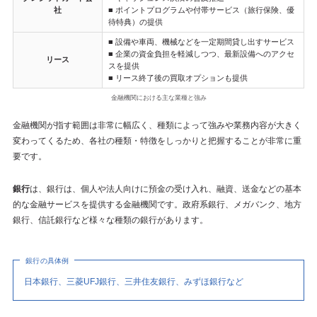
社
■ ポイントプログラムや付帯サービス（旅行保険、優
待特典）の提供
■ 設備や車両、機械などを一定期間貸し出すサービス
■ 企業の資金負担を軽減しつつ、最新設備へのアクセ
リース
スを提供
■ リース終了後の買取オプションも提供
金融機関における主な業種と強み
金融機関が指す範囲は非常に幅広く、種類によって強みや業務内容が大きく
変わってくるため、各社の種類・特徴をしっかりと把握することが非常に重
要です。
銀行
は、銀行は、個人や法人向けに預金の受け入れ、融資、送金などの基本
的な金融サービスを提供する金融機関です。政府系銀行、メガバンク、地方
銀行、信託銀行など様々な種類の銀行があります。
銀行の具体例
日本銀行、三菱UFJ銀行、三井住友銀行、みずほ銀行など