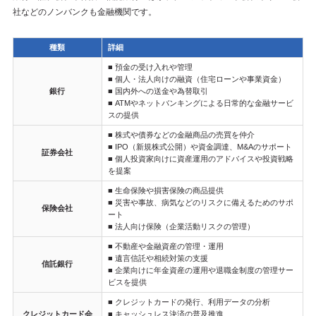
社などのノンバンクも金融機関です。
種類
詳細
■ 預金の受け入れや管理
■ 個人・法人向けの融資（住宅ローンや事業資金）
銀行
■ 国内外への送金や為替取引
■ ATMやネットバンキングによる日常的な金融サービ
スの提供
■ 株式や債券などの金融商品の売買を仲介
■ IPO（新規株式公開）や資金調達、M&Aのサポート
証券会社
■ 個人投資家向けに資産運用のアドバイスや投資戦略
を提案
■ 生命保険や損害保険の商品提供
■ 災害や事故、病気などのリスクに備えるためのサポ
保険会社
ート
■ 法人向け保険（企業活動リスクの管理）
■ 不動産や金融資産の管理・運用
■ 遺言信託や相続対策の支援
信託銀行
■ 企業向けに年金資産の運用や退職金制度の管理サー
ビスを提供
■ クレジットカードの発行、利用データの分析
クレジットカード会
■ キャッシュレス決済の普及推進