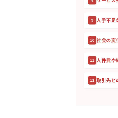
サービス
人手不足
社会の変
人件費や
取引先と