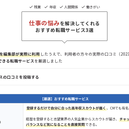
残業
年収
人間関係
働きがい
仕事の悩み
を解決してくれる
おすすめ転職サービス3選
を
編集部が
実際に利用
したうえで、利用者の方々の実際の口コミ（2023年
できる転職サービス
を厳選しました
スの口コミを投稿する
【厳選】おすすめ転職サービス
登録するだけで自分に合った高年収スカウトが届く
、CMでも有
経歴を登録すると志望業界の人気企業からスカウトが届き、
チャ
)
バランスなど気になることを直接質問
できる。