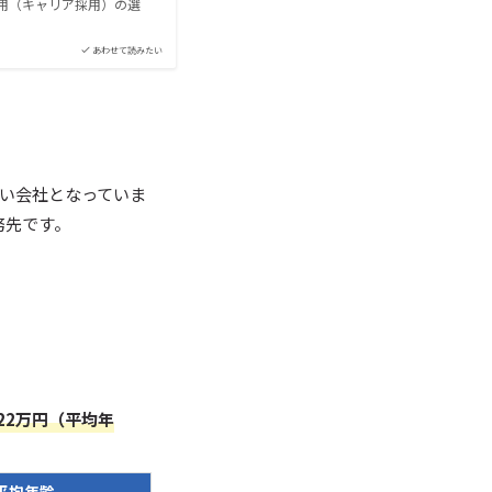
採用（キャリア採用）の選
あわせて読みたい
高い会社となっていま
務先です。
22万円（平均年
平均年齢