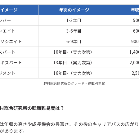
のイメージ
年次のイメージ
年
ンバー
1-3年目
50
シエイト
3-6年目
60
アソシエイト
6-9年目
90
スパート
10年目-（実力次第）
1,4
エキスパート
13年目-（実力次第）
2,0
ジメント
16年目-（実力次第）
2,
野村総合研究所のグレード・役職別年収
村総合研究所の転職難易度は？
は年収の高さや成長機会の豊富さ、その後のキャリアパスの広がり
があります。