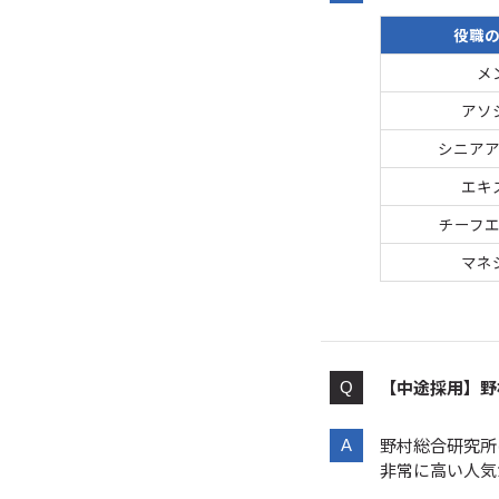
役職
メ
アソ
シニア
エキ
チーフ
マネ
【中途採用】野
野村総合研究所
非常に高い人気