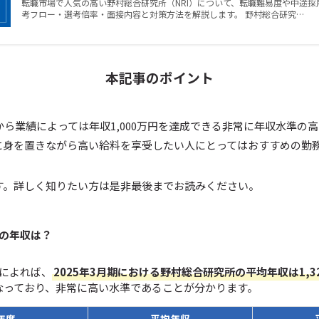
転職市場で人気の高い野村総合研究所（NRI）について、転職難易度や中途
考フロー・選考倍率・面接内容と対策方法を解説します。 野村総合研究…
本記事のポイント
から業績によっては年収1,000万円を達成できる非常に年収水準の
に身を置きながら高い給料を享受したい人にとってはおすすめの勤
す。詳しく知りたい方は是非最後までお読みください。
の年収は？
によれば、
2025年3月期における野村総合研究所の平均年収は1,3
なっており、非常に高い水準であることが分かります。
年度
平均年収