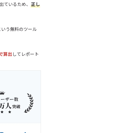
も出ているため、
正し
という無料のツール
で算出
してレポート