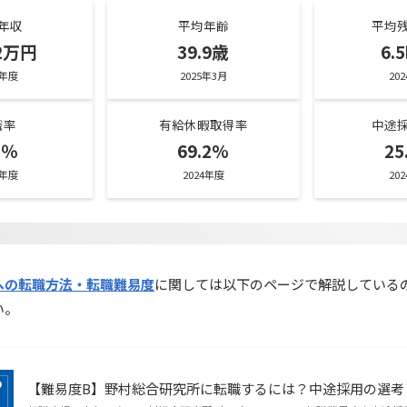
年収
平均年齢
平均
22万円
39.9
歳
6.
5年度
2025年3月
20
職率
有給休暇取得率
中途
3％
69.2%
25
4年度
2024年度
20
への転職方法・転職難易度
に関しては以下のページで解説している
い。
【難易度B】野村総合研究所に転職するには？中途採用の選考