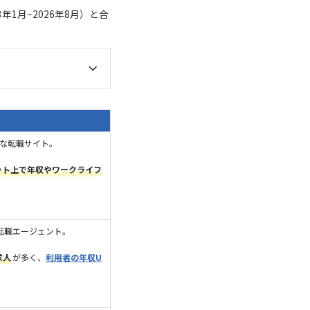
1月~2026年8月）と合
名な転職サイト。
ット上で年収やワークライフ
転職エージェント。
求人
が多く、
利用者の年収U