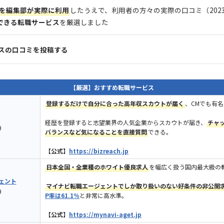
を
編集部が
実際に利用
したうえで、利用者の方々の実際の口コミ（2023年
できる転職サービス
を厳選しました
スの口コミを投稿する
【厳選】おすすめ転職サービス
登録するだけで自分に合った高年収スカウトが届く
、CMでも有
経歴を登録すると志望業界の人気企業からスカウトが届き、
チャ
)
バランスなど気になることを直接質問
できる。
【公式】
https://bizreach.jp
日本全国・全業種のホワイト優良求人
を幅広く扱う国内最大級の
ェント
マイナビ転職エージェントでしか取り扱いのない好条件の非公開
)
P率は61.1％
と非常に高水準。
【公式】
https://mynavi-aget.jp