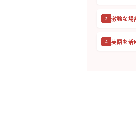
激務な場
英語を活