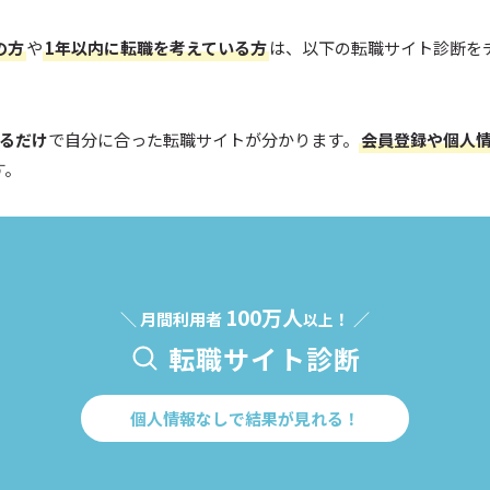
の方
や
1年以内に転職を考えている方
は、以下の転職サイト診断を
えるだけ
で自分に合った転職サイトが分かります。
会員登録や個人
す。
100万人
＼ 月間利用者
！ ／
以上
転職サイト診断
個人情報なしで結果が見れる！