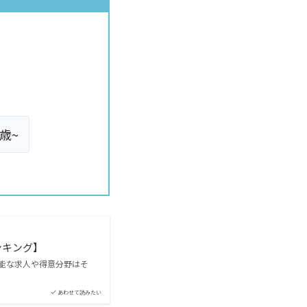
0歳~
ンキング】
能な求人や得意分野はそ
あわせて読みたい