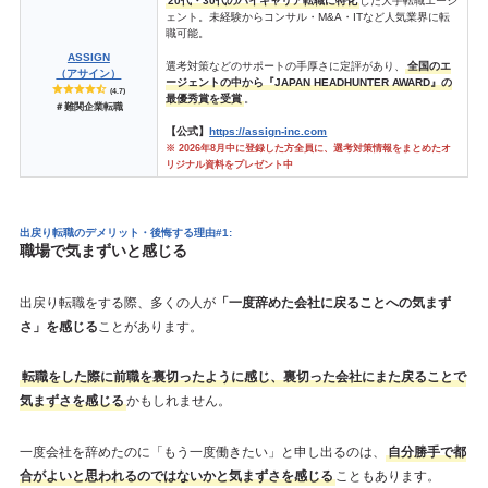
20代・30代のハイキャリア転職に特化
した大手転職エージ
ェント。未経験からコンサル・M&A・ITなど人気業界に転
職可能。
ASSIGN
選考対策などのサポートの手厚さに定評があり、
全国のエ
（アサイン）
ージェントの中から『JAPAN HEADHUNTER AWARD』の
(4.7)
最優秀賞を受賞
。
＃難関企業転職
【公式】
https://assign-inc.com
※ 2026年8月中に登録した方全員に、選考対策情報をまとめたオ
リジナル資料をプレゼント中
出戻り転職のデメリット・後悔する理由#1:
職場で気まずいと感じる
出戻り転職をする際、多くの人が
「一度辞めた会社に戻ることへの気まず
さ」を感じる
ことがあります。
転職をした際に前職を裏切ったように感じ、裏切った会社にまた戻ることで
気まずさを感じる
かもしれません。
一度会社を辞めたのに「もう一度働きたい」と申し出るのは、
自分勝手で都
合がよいと思われるのではないかと気まずさを感じる
こともあります。