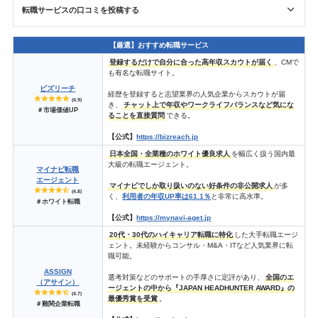
転職サービスの口コミを投稿する
【厳選】おすすめ転職サービス
登録するだけで自分に合った高年収スカウトが届く
、CMで
も有名な転職サイト。
ビズリーチ
経歴を登録すると志望業界の人気企業からスカウトが届
(4.9)
き、
チャット上で年収やワークライフバランスなど気にな
＃市場価値UP
ることを直接質問
できる。
【公式】
https://bizreach.jp
日本全国・全業種のホワイト優良求人
を幅広く扱う国内最
大級の転職エージェント。
マイナビ転職
エージェント
マイナビでしか取り扱いのない好条件の非公開求人
が多
(4.8)
く、
利用者の年収UP率は61.1％
と非常に高水準。
＃ホワイト転職
【公式】
https://mynavi-aget.jp
20代・30代のハイキャリア転職に特化
した大手転職エージ
ェント。未経験からコンサル・M&A・ITなど人気業界に転
職可能。
ASSIGN
選考対策などのサポートの手厚さに定評があり、
全国のエ
（アサイン）
ージェントの中から『JAPAN HEADHUNTER AWARD』の
(4.7)
最優秀賞を受賞
。
＃難関企業転職