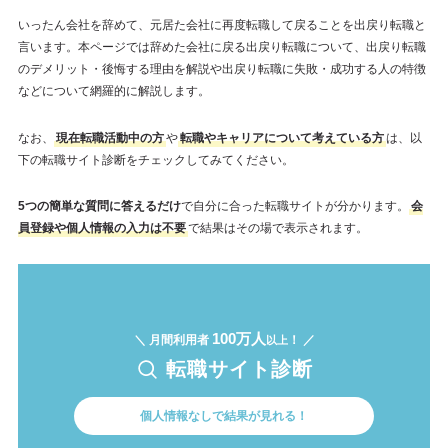
いったん会社を辞めて、元居た会社に再度転職して戻ることを出戻り転職と
言います。本ページでは辞めた会社に戻る出戻り転職について、出戻り転職
のデメリット・後悔する理由を解説や出戻り転職に失敗・成功する人の特徴
などについて網羅的に解説します。
なお、
現在転職活動中の方
や
転職やキャリアについて考えている方
は、以
下の転職サイト診断をチェックしてみてください。
5つの簡単な質問に答えるだけ
で自分に合った転職サイトが分かります。
会
員登録や個人情報の入力は不要
で結果はその場で表示されます。
100万人
＼ 月間利用者
！ ／
以上
転職サイト診断
個人情報なしで結果が見れる！