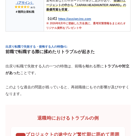
選考対策などのサポートの手厚さに定評があり、
全国のエ
（アサイン）
ージェントの中から『JAPAN HEADHUNTER AWARD』の
(4.7)
最優秀賞を受賞
。
＃難関企業転職
【公式】
https://assign-inc.com
※ 2026年8月中に登録した方全員に、選考対策情報をまとめたオ
リジナル資料をプレゼント中
出戻り転職で失敗する・後悔する人の特徴#1:
前職で転職する際に揉めたりトラブルが起きた
出戻り転職で失敗する人の一つの特徴は、前職を離れる際に
トラブルや対立
があった
ことです。
このような過去の問題が残っていると、再就職後にもその影響が及びやすく
なります。
退職時におけるトラブルの例
プロジェクトの途中など繁忙期に辞めて周囲