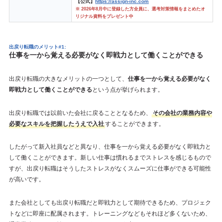
【公式】
https://assign-inc.com
※ 2026年8月中に登録した方全員に、選考対策情報をまとめたオ
リジナル資料をプレゼント中
出戻り転職のメリット#1:
仕事を一から覚える必要がなく即戦力として働くことができる
出戻り転職の大きなメリットの一つとして、
仕事を一から覚える必要がなく
即戦力として働くことができる
という点が挙げられます。
出戻り転職では以前いた会社に戻ることとなるため、
その会社の業務内容や
必要なスキルを把握したうえで入社
することができます。
したがって新入社員などと異なり、仕事を一から覚える必要がなく即戦力と
して働くことができます。新しい仕事は慣れるまでストレスを感じるもので
すが、出戻り転職はそうしたストレスがなくスムーズに仕事ができる可能性
が高いです。
また会社としても出戻り転職だと即戦力として期待できるため、プロジェク
トなどに即座に配属されます。トレーニングなどもそれほど多くないため、