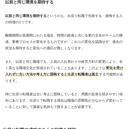
以前と同じ環境を期待する
以前と同じ環境を期待する
というのも、出戻り転職で失敗する・後悔する人
の特徴の1つです。
離職期間が長期間にわたる場合、時間の経過と共に企業の文化やチームの構
成、業務プロセスが変化するものですが、これらの変化を認識せず、過去の
状況を期待すると変化への適応が難しくなります。
また、以前と同じ職場でも、人員の入れ替わりや経営方針の変更により、全
く異なる職場文化が形成されていることもあります。このような
変化を受け
入れずに古い方法や考え方に固執すると出戻り転職者は孤立
する可能性があ
ります。
特に出戻り転職者は古い考えに固執していると、周囲の反発を招きやすい傾
向にあります。出戻りで転職する場合は職場の雰囲気が少なからず変わって
いることに対して謙虚な気持ちで接することが必要です。