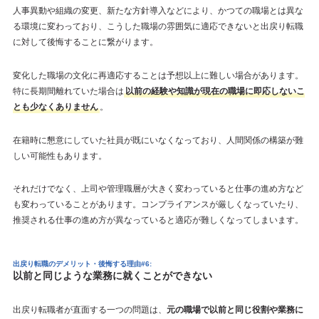
人事異動や組織の変更、新たな方針導入などにより、かつての職場とは異な
る環境に変わっており、こうした職場の雰囲気に適応できないと出戻り転職
に対して後悔することに繋がります。
変化した職場の文化に再適応することは予想以上に難しい場合があります。
特に長期間離れていた場合は
以前の経験や知識が現在の職場に即応しないこ
とも少なくありません
。
在籍時に懇意にしていた社員が既にいなくなっており、人間関係の構築が難
しい可能性もあります。
それだけでなく、上司や管理職層が大きく変わっていると仕事の進め方など
も変わっていることがあります。コンプライアンスが厳しくなっていたり、
推奨される仕事の進め方が異なっていると適応が難しくなってしまいます。
出戻り転職のデメリット・後悔する理由#6:
以前と同じような業務に就くことができない
出戻り転職者が直面する一つの問題は、
元の職場で以前と同じ役割や業務に