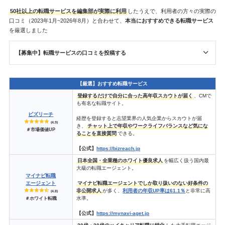
50社以上の転職サービスを
編集部が
実際に利用
したうえで、利用者の方々の実際の
口コミ（2023年1月~2026年8月）と合わせて、
本当におすすめできる転職サービス
を厳選しました
【募集中】転職サービスの口コミを投稿する
【厳選】おすすめ転職サービス
登録するだけで自分に合った高年収スカウトが届く
、CMで
も有名な転職サイト。
ビズリーチ
経歴を登録すると志望業界の人気企業からスカウトが届
(4.9)
き、
チャット上で年収やワークライフバランスなど気にな
＃市場価値UP
ることを直接質問
できる。
【公式】
https://bizreach.jp
日本全国・全業種のホワイト優良求人
を幅広く扱う国内最
大級の転職エージェント。
マイナビ転職
エージェント
マイナビ転職エージェントでしか取り扱いのない好条件の
非公開求人
が多く、
利用者の年収UP率は61.1％
と非常に高
(4.8)
水準。
＃ホワイト転職
【公式】
https://mynavi-aget.jp