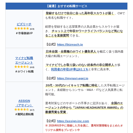
【厳選】おすすめ転職サービス
登録するだけで自分に合った高年収スカウトが届く
、CMで
も有名な転職サイト。
ビズリーチ
経歴を登録すると志望業界の人気企業からスカウトが届
(4.9)
き、
チャット上で年収やワークライフバランスなど気にな
＃市場価値UP
ることを直接質問
できる。
【公式】
https://bizreach.jp
日本全国・全業種のホワイト優良求人
を幅広く扱う国内最
大級の転職エージェント。
マイナビ転職
エージェント
マイナビでしか取り扱いのない好条件の非公開求人
が多
(4.8)
く、
利用者の年収UP率は61.1％
と非常に高水準。
＃ホワイト転職
【公式】
https://mynavi-aget.jp
20代・30代のハイキャリア転職に特化
した大手転職エージ
ェント。未経験からコンサル・M&A・ITなど人気業界に転
職可能。
ASSIGN
選考対策などのサポートの手厚さに定評があり、
全国のエ
（アサイン）
ージェントの中から『JAPAN HEADHUNTER AWARD』の
(4.7)
最優秀賞を受賞
。
＃難関企業転職
【公式】
https://assign-inc.com
※ 2026年8月中に登録した方全員に、選考対策情報をまとめたオ
リジナル資料をプレゼント中