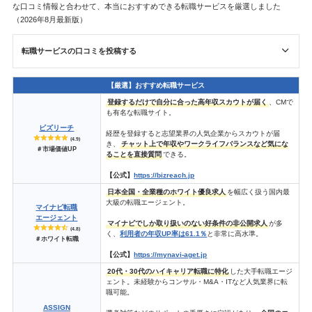
な口コミ情報と合わせて、本当におすすめできる転職サービスを厳選しました
（2026年8月最新版）
転職サービスの口コミを投稿する
【厳選】おすすめ転職サービス
登録するだけで自分に合った高年収スカウトが届く
、CMで
も有名な転職サイト。
ビズリーチ
経歴を登録すると志望業界の人気企業からスカウトが届
(4.9)
き、
チャット上で年収やワークライフバランスなど気にな
＃市場価値UP
ることを直接質問
できる。
【公式】
https://bizreach.jp
日本全国・全業種のホワイト優良求人
を幅広く扱う国内最
大級の転職エージェント。
マイナビ転職
エージェント
マイナビでしか取り扱いのない好条件の非公開求人
が多
(4.8)
く、
利用者の年収UP率は61.1％
と非常に高水準。
＃ホワイト転職
【公式】
https://mynavi-aget.jp
20代・30代のハイキャリア転職に特化
した大手転職エージ
ェント。未経験からコンサル・M&A・ITなど人気業界に転
職可能。
ASSIGN