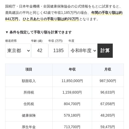
国税庁・日本年金機構・全国健康保険協会の公式情報をもとに試算すると、
鹿島建設の平均と同じく42歳で年収1,185万円の場合、
年間の手取り額は約
841万円
、
ひと月あたりの手取り額は約70万円
となります。
▼ 条件を指定して手取り額を計算できます
都道府県
年齢 (歳)
年収 (万円)
年度
項目
年収
月収
額面収入
11,850,000円
987,500円
所得税
1,159,600円
96,633円
住民税
804,700円
67,058円
健康保険
579,180円
48,265円
厚生年金
713,700円
59,475円