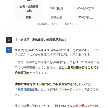
次長・担当部長
15年目以降
1,400-1,500万円
（2級）
部長
評価次第
1,500万円以上
鹿島建設におけるグレードと年収イメージ
【中途採用】鹿島建設の転職難易度は？
鹿島建設は年収の高さや成長機会の豊富さ、その後のキャリアパ
スの広がりなどから転職市場で非常に高い人気があります。
一方で、近年では中途採用を積極的に行っており、20代や第二新
卒での転職実績も出ているため、
正しい選考対策を行うことで十
分転職可能
だと言えます。
実際に選考を受ける前に自分の転職可能性を知りたい
方は、
『
転職可能性診断
』という無料のツールをチェックしてみてくだ
さい。
簡単な経歴を登録するだけで、以下のような
人気企業100社への