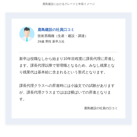
鹿島建設におけるグレードと年収イメージ
鹿島建設の社員口コミ
技術系職種（生産・建設・調達）
29歳
男性
新卒入社
新卒は役職なしから始まり10年目程度に課長代理に昇進し
ます。課長代理以降で管理職となるため、みなし残業とな
り残業代は基本給に含まれるという形式となります。

課長代理クラスへの昇進時には小論文での試験があります
が、課長代理クラスまではほぼ横ばいでの昇進となりま
す。
鹿島建設の社員の口コミ