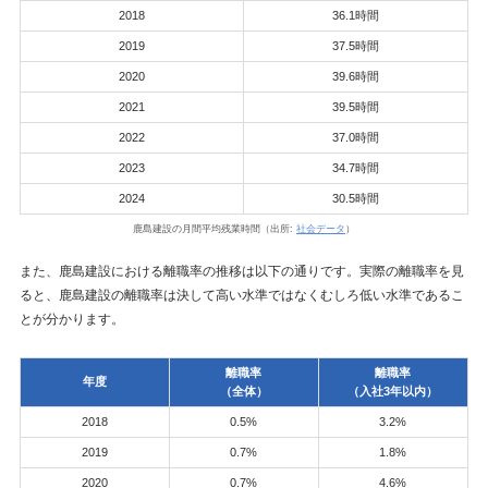
2018
36.1時間
2019
37.5時間
2020
39.6時間
2021
39.5時間
2022
37.0時間
2023
34.7時間
2024
30.5時間
鹿島建設の月間平均残業時間（出所:
社会データ
）
また、鹿島建設における離職率の推移は以下の通りです。実際の離職率を見
ると、鹿島建設の離職率は決して高い水準ではなくむしろ低い水準であるこ
とが分かります。
離職率
離職率
年度
（全体）
（入社3年以内）
2018
0.5%
3.2%
2019
0.7%
1.8%
2020
0.7%
4.6%