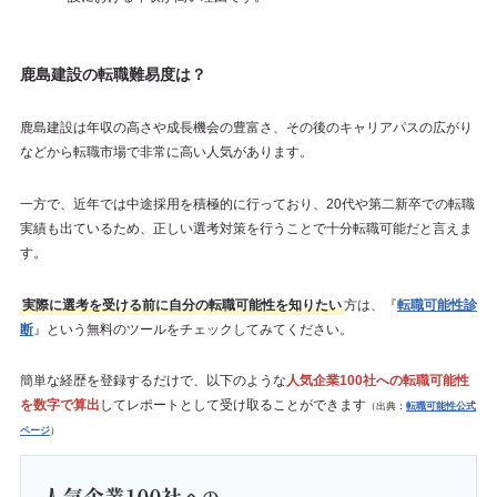
鹿島建設の転職難易度は？
鹿島建設は年収の高さや成長機会の豊富さ、その後のキャリアパスの広がり
などから転職市場で非常に高い人気があります。
一方で、近年では中途採用を積極的に行っており、20代や第二新卒での転職
実績も出ているため、正しい選考対策を行うことで十分転職可能だと言えま
す。
実際に選考を受ける前に自分の転職可能性を知りたい
方は、『
転職可能性診
断
』という無料のツールをチェックしてみてください。
簡単な経歴を登録するだけで、以下のような
人気企業100社への転職可能性
を数字で算出
してレポートとして受け取ることができます
（出典：
転職可能性公式
ページ
）