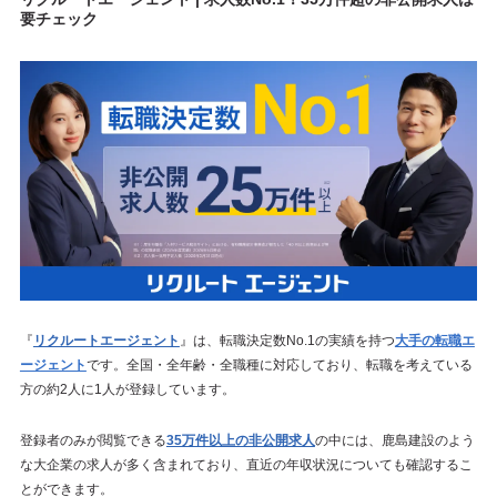
要チェック
『
リクルートエージェント
』は、転職決定数No.1の実績を持つ
大手の転職エ
ージェント
です。全国・全年齢・全職種に対応しており、転職を考えている
方の約2人に1人が登録しています。
登録者のみが閲覧できる
35万件以上の非公開求人
の中には、鹿島建設のよう
な大企業の求人が多く含まれており、直近の年収状況についても確認するこ
とができます。