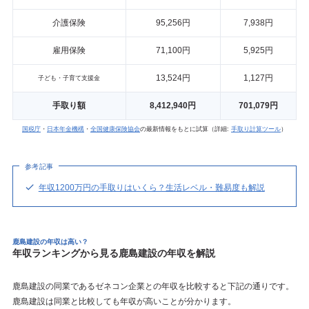
介護保険
95,256円
7,938円
雇用保険
71,100円
5,925円
13,524円
1,127円
子ども・子育て支援金
手取り額
8,412,940円
701,079円
国税庁
・
日本年金機構
・
全国健康保険協会
の最新情報をもとに試算（詳細:
手取り計算ツール
）
参考記事
年収1200万円の手取りはいくら？生活レベル・難易度も解説
鹿島建設の年収は高い？
年収ランキングから見る鹿島建設の年収を解説
鹿島建設の同業であるゼネコン企業との年収を比較すると下記の通りです。
鹿島建設は同業と比較しても年収が高いことが分かります。