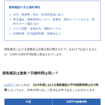
鹿島建設の主な福利厚生
社宅・独身寮：本社・支店所在地にあり
厚生施設：健康管理センター、保養所、契約リゾートホテル、契
約スポーツ施設 ほか
クラブ活動：各種文化・運動サークル
各種制度：住宅融資制度、持株会など
鹿島建設における退職金は正確な額が開示されているわけではありません
が、2,500-3,000万円程度と推定されています。
鹿島建設は激務？労働時間は長い？
公式データ
によれば、
2024年度における鹿島建設の平均残業時間は30.5時
間
となっており、年収水準に比して妥当な水準であることが分かります。
年度
月間平均残業時間