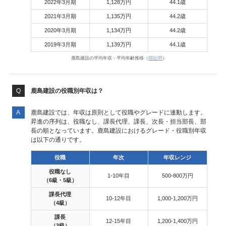
2022年3月期
1,128万円
44.1歳
2021年3月期
1,135万円
44.2歳
2020年3月期
1,134万円
44.2歳
2019年3月期
1,139万円
44.1歳
鹿島建設の平均年収・平均年齢推移（
同社IR
）
鹿島建設の役職別年収は？
鹿島建設では、年収は原則として役職やグレードに連動します。
昇進の序列は、役職なし、課長代理、課長、次長・担当部長、部
長の順となっています。鹿島建設におけるグレード・役職別年収
は以下の通りです。
役職
年次
年収レンジ
役職なし
1-10年目
500-800万円
（6級・5級）
課長代理
10-12年目
1,000-1,200万円
（4級）
課長
12-15年目
1,200-1,400万円
（3級）