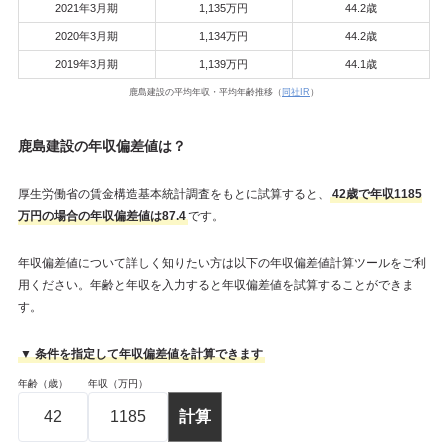
2021年3月期
1,135万円
44.2歳
2020年3月期
1,134万円
44.2歳
2019年3月期
1,139万円
44.1歳
鹿島建設の平均年収・平均年齢推移（
同社IR
）
鹿島建設の年収偏差値は？
厚生労働省の賃金構造基本統計調査をもとに試算すると、
42歳で年収1185
万円の場合の年収偏差値は87.4
です。
年収偏差値について詳しく知りたい方は以下の年収偏差値計算ツールをご利
用ください。年齢と年収を入力すると年収偏差値を試算することができま
す。
▼ 条件を指定して年収偏差値を計算できます
年齢（歳）
年収（万円）