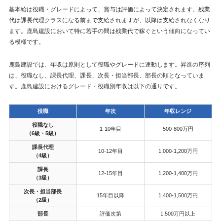
基本給は役職・グレードによって、賞与は評価によって決定されます。残業
代は課長代理クラスになる前まで支給されますが、以降は支給されなくなり
ます。鹿島建設において特に若手の間は残業代で稼ぐという傾向になってい
る模様です。
鹿島建設では、年収は原則として役職やグレードに連動します。昇進の序列
は、役職なし、課長代理、課長、次長・担当部長、部長の順となっていま
す。鹿島建設におけるグレード・役職別年収は以下の通りです。
役職
年次
年収レンジ
役職なし
1-10年目
500-800万円
（6級・5級）
課長代理
10-12年目
1,000-1,200万円
（4級）
課長
12-15年目
1,200-1,400万円
（3級）
次長・担当部長
15年目以降
1,400-1,500万円
（2級）
部長
評価次第
1,500万円以上