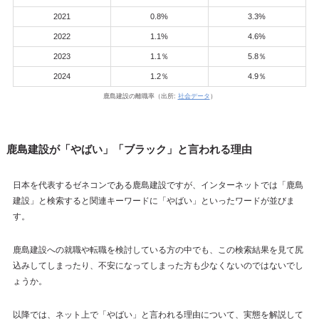
2021
0.8%
3.3%
2022
1.1%
4.6%
2023
1.1％
5.8％
2024
1.2％
4.9％
鹿島建設の離職率（出所:
社会データ
）
鹿島建設が「やばい」「ブラック」と言われる理由
日本を代表するゼネコンである鹿島建設ですが、インターネットでは「鹿島
建設」と検索すると関連キーワードに「やばい」といったワードが並びま
す。
鹿島建設への就職や転職を検討している方の中でも、この検索結果を見て尻
込みしてしまったり、不安になってしまった方も少なくないのではないでし
ょうか。
以降では、ネット上で「やばい」と言われる理由について、実態を解説して