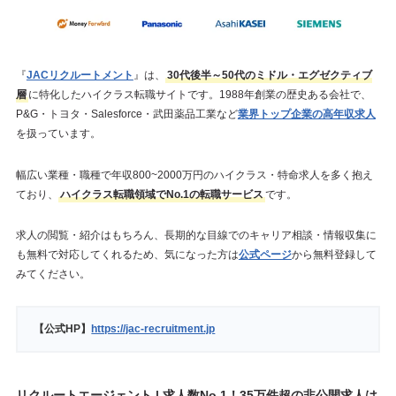
『
JACリクルートメント
』は、
30代後半～50代のミドル・エグゼクティブ
層
に特化したハイクラス転職サイトです。1988年創業の歴史ある会社で、
P&G・トヨタ・Salesforce・武田薬品工業など
業界トップ企業の高年収求人
を扱っています。
幅広い業種・職種で年収800~2000万円のハイクラス・特命求人を多く抱え
ており、
ハイクラス転職領域でNo.1の転職サービス
です。
求人の閲覧・紹介はもちろん、長期的な目線でのキャリア相談・情報収集に
も無料で対応してくれるため、気になった方は
公式ページ
から無料登録して
みてください。
【公式HP】
https://jac-recruitment.jp
リクルートエージェント | 求人数No.1！35万件超の非公開求人は