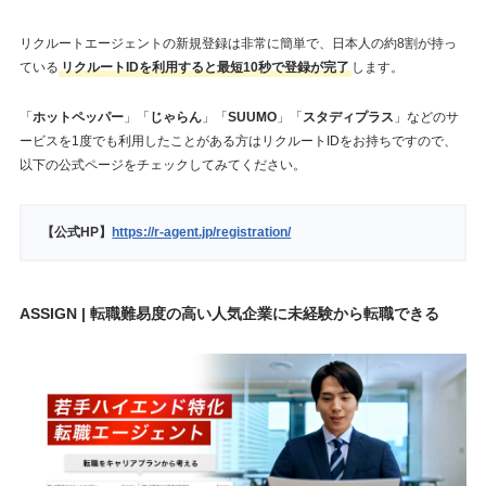
リクルートエージェントの新規登録は非常に簡単で、日本人の約8割が持っ
ている
リクルートIDを利用すると最短10秒で登録が完了
します。
「
ホットペッパー
」「
じゃらん
」「
SUUMO
」「
スタディプラス
」などのサ
ービスを1度でも利用したことがある方はリクルートIDをお持ちですので、
以下の公式ページをチェックしてみてください。
【公式HP】
https://r-agent.jp/registration/
ASSIGN | 転職難易度の高い人気企業に未経験から転職できる