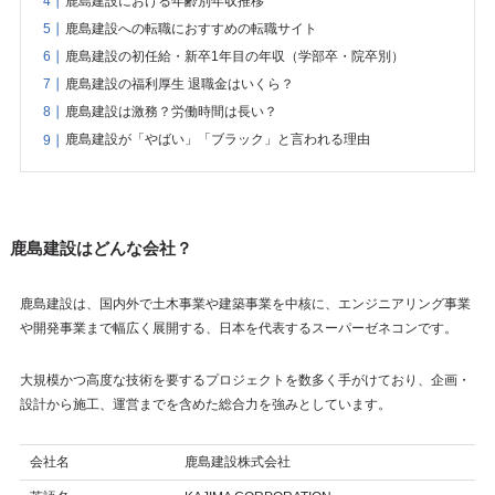
鹿島建設における年齢別年収推移
鹿島建設への転職におすすめの転職サイト
鹿島建設の初任給・新卒1年目の年収（学部卒・院卒別）
鹿島建設の福利厚生 退職金はいくら？
鹿島建設は激務？労働時間は長い？
鹿島建設が「やばい」「ブラック」と言われる理由
鹿島建設はどんな会社？
鹿島建設は、国内外で土木事業や建築事業を中核に、エンジニアリング事業
や開発事業まで幅広く展開する、日本を代表するスーパーゼネコンです。
大規模かつ高度な技術を要するプロジェクトを数多く手がけており、企画・
設計から施工、運営までを含めた総合力を強みとしています。
会社名
鹿島建設株式会社