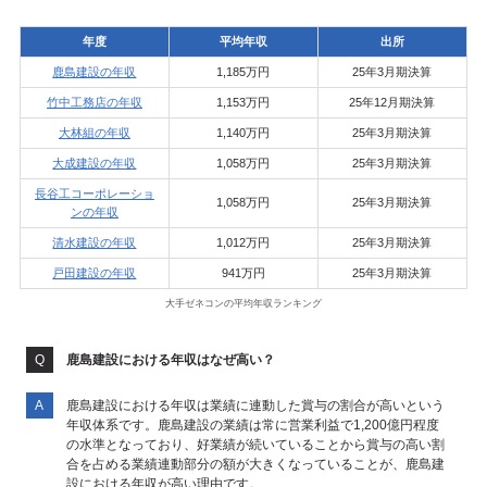
年度
平均年収
出所
鹿島建設の年収
1,185万円
25年3月期決算
竹中工務店の年収
1,153万円
25年12月期決算
大林組の年収
1,140万円
25年3月期決算
大成建設の年収
1,058万円
25年3月期決算
長谷工コーポレーショ
1,058万円
25年3月期決算
ンの年収
清水建設の年収
1,012万円
25年3月期決算
戸田建設の年収
941万円
25年3月期決算
大手ゼネコンの平均年収ランキング
鹿島建設における年収はなぜ高い？
鹿島建設における年収は業績に連動した賞与の割合が高いという
年収体系です。鹿島建設の業績は常に営業利益で1,200億円程度
の水準となっており、好業績が続いていることから賞与の高い割
合を占める業績連動部分の額が大きくなっていることが、鹿島建
設における年収が高い理由です。