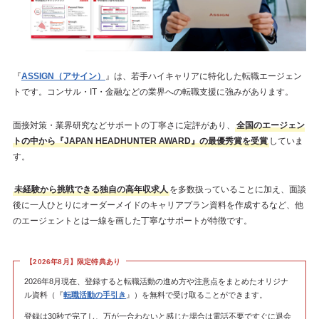
『
ASSIGN（アサイン）
』は、若手ハイキャリアに特化した転職エージェン
トです。コンサル・IT・金融などの業界への転職支援に強みがあります。
面接対策・業界研究などサポートの丁寧さに定評があり、
全国のエージェン
トの中から『JAPAN HEADHUNTER AWARD』の最優秀賞を受賞
していま
す。
未経験から挑戦できる独自の高年収求人
を多数扱っていることに加え、面談
後に一人ひとりにオーダーメイドのキャリアプラン資料を作成するなど、他
のエージェントとは一線を画した丁寧なサポートが特徴です。
【2026年8月】限定特典あり
2026年8月現在、登録すると転職活動の進め方や注意点をまとめたオリジナ
ル資料（『
転職活動の手引き
』）を無料で受け取ることができます。
登録は30秒で完了し、万が一合わないと感じた場合は電話不要ですぐに退会