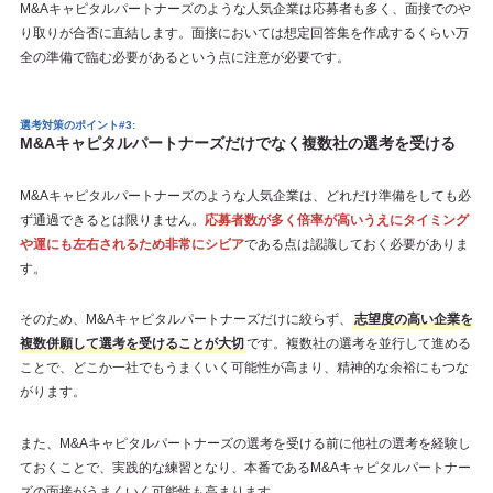
M&Aキャピタルパートナーズのような人気企業は応募者も多く、面接でのや
り取りが合否に直結します。面接においては想定回答集を作成するくらい万
全の準備で臨む必要があるという点に注意が必要です。
選考対策のポイント#3:
M&Aキャピタルパートナーズだけでなく複数社の選考を受ける
M&Aキャピタルパートナーズのような人気企業は、どれだけ準備をしても必
ず通過できるとは限りません。
応募者数が多く倍率が高いうえにタイミング
や運にも左右されるため非常にシビア
である点は認識しておく必要がありま
す。
そのため、M&Aキャピタルパートナーズだけに絞らず、
志望度の高い企業を
複数併願して選考を受けることが大切
です。複数社の選考を並行して進める
ことで、どこか一社でもうまくいく可能性が高まり、精神的な余裕にもつな
がります。
また、M&Aキャピタルパートナーズの選考を受ける前に他社の選考を経験し
ておくことで、実践的な練習となり、本番であるM&Aキャピタルパートナー
ズの面接がうまくいく可能性も高まります。