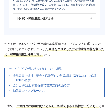
※ 上記のランキングは転職市場で人気のある有名企業・大手企業のみを抽
出しています。「転職難易度C」の企業であっても、転職市場全体では難易
度が非常に高い部類に入る点にご注意ください。
【参考】転職難易度の計算方法
たとえば、
M&Aアドバイザー
職の募集要項では、下記のように厳しいハード
ルが設けられています。こうした
条件をクリアした方が中途採用枠を争うた
め、転職難易度は非常に高い
です。
M&Aアドバイザー職で求められるスキル・経験
金融業界（銀行・証券・保険等）の営業経験（2年以上）で成績
TOP10%程度
会計士/弁護士 資格保有で営業志向のある方
他業界のトップセールス
一方で、
中途採用に積極的なことから、転職できる可能性は十分にある
と言