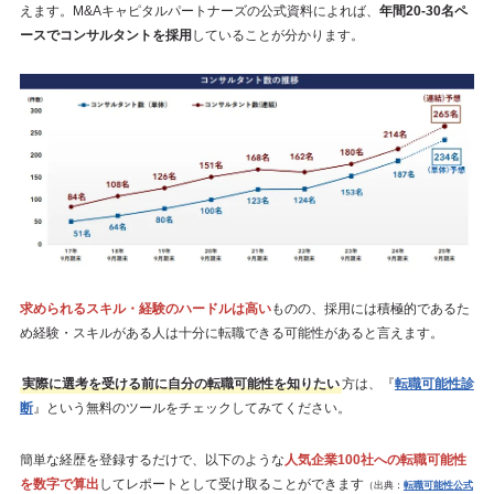
えます。M&Aキャピタルパートナーズの公式資料によれば、
年間20-30名ペ
ースでコンサルタントを採用
していることが分かります。
求められるスキル・経験のハードルは高い
ものの、採用には積極的であるた
め経験・スキルがある人は十分に転職できる可能性があると言えます。
実際に選考を受ける前に自分の転職可能性を知りたい
方は、『
転職可能性診
断
』という無料のツールをチェックしてみてください。
簡単な経歴を登録するだけで、以下のような
人気企業100社への転職可能性
を数字で算出
してレポートとして受け取ることができます
（出典：
転職可能性公式