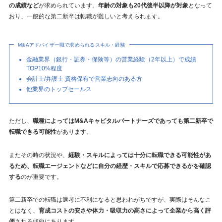
の成績など
が求められています。
年齢の対象も20代後半以降が対象
となって
おり、一般的な第二新卒は転職が難しいと考えられます。
M&Aアドバイザー職で求められるスキル・経験
金融業界（銀行・証券・保険等）の営業経験（2年以上）で成績
TOP10%程度
会計士/弁護士 資格保有で営業志向のある方
他業界のトップセールス
ただし、
職種によってはM&Aキャピタルパートナーズであっても第二新卒で
転職できる可能性
があります。
またその時の状況や、
経験・スキルによっては十分に転職できる可能性があ
るため、転職エージェントなどに自分の経歴・スキルで応募できるかを確認
する
のが重要です。
第二新卒での転職は選考に不利になると思われがちですが、実際はそんなこ
とはなく、
育成コストの安さや体力・吸収力の高さによって企業から高く評
価
される傾向にあります。