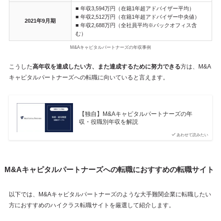
■ 年収3,594万円（在籍1年超アドバイザー平均）
■ 年収2,512万円（在籍1年超アドバイザー中央値）
2021年9月期
■ 年収2,688万円（全社員平均※バックオフィス含
む）
M&Aキャピタルパートナーズの年収事例
こうした
高年収を達成したい方、また達成するために努力できる
方は、M&A
キャピタルパートナーズへの転職に向いていると言えます。
【独自】M&Aキャピタルパートナーズの年
収・役職別年収を解説
あわせて読みたい
M&Aキャピタルパートナーズへの転職におすすめの転職サイト
以下では、M&Aキャピタルパートナーズのような大手難関企業に転職したい
方におすすめのハイクラス転職サイトを厳選して紹介します。