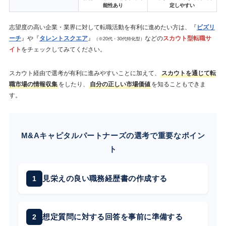
能性あり
定しやすい
志望度の高い企業・業界に対して転職活動を有利に進めたい方は、『
ビズリ
ーチ
』や『
タレントスクエア
』
などの
スカウト型転職サ
（※20代・30代特化型）
イト
をチェックしてみてください。
スカウト経由で選考が有利に進みやすいことに加えて、
スカウトを通じて転
職市場の情報収集
をしたり、
自分の正しい市場価値
を知ることもできま
す。
M&Aキャピタルパートナーズの選考で重要なポイン
ト
見栄えの良い職務経歴書の作成する
想定質問に対する回答を事前に準備する