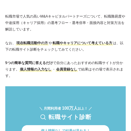
転職市場で人気の高いM&Aキャピタルパートナーズについて、転職難易度や
中途採用（キャリア採用）の選考フロー・選考倍率・面接内容と対策方法を
解説しています。
なお、
現在転職活動中の方
や
転職やキャリアについて考えている方
は、以
下の転職サイト診断をチェックしてみてください。
5つの簡単な質問に答えるだけ
で自分にあったおすすめの転職サイトが分か
ります。
個人情報の入力なし
・
会員登録なし
で結果はその場で表示されま
す。
100万人
＼ 月間利用者
！ ／
以上
転職サイト診断
個人情報なしで結果が見れる！