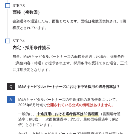
STEP
面接（複数回）
書類選考を通過したら、面接となります。面接は複数回実施され、3回
程度とされています。
STEP
内定・採用条件提示
無事、M&Aキャピタルパートナーズの面接を通過した場合、採用条件
（業務内容・待遇）が提示されます。採用条件を受諾できた場合、正式
に採用決定となります。
M&Aキャピタルパートナーズにおける中途採用の選考倍率は？
M&Aキャピタルパートナーズの中途採用の選考倍率について、
2026年8月時点で
公開されている公式の情報はありません。
一般的に、
中途採用における選考倍率は30倍程度
（書類選考通
過率：約3倍、一次面接通過率：約5倍、最終面接通過率：約2
倍）とされています。
ただし、M&Aキャピタルパートナーズは転職市場で人気が高いた