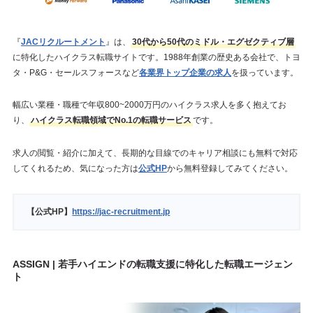
『
JACリクルートメント
』は、
30代から50代のミドル・エグゼクティブ層
に特化したハイクラス転職サイトです。1988年創業の歴史ある会社で、トヨ
タ・P&G・セールスフォースなど
各業界トップ企業の求人
を扱っています。
幅広い業種・職種で年収800~2000万円のハイクラス求人を多く抱えてお
り、
ハイクラス転職領域でNo.1の転職サービス
です。
求人の閲覧・紹介に加えて、長期的な目線でのキャリア相談にも無料で対応
してくれるため、気になった方は
公式HP
から無料登録してみてください。
【公式HP】
https://jac-recruitment.jp
ASSIGN | 若手ハイエンドの転職支援に特化した転職エージェン
ト