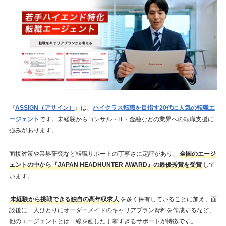
『
ASSIGN（アサイン）
』は、
ハイクラス転職を目指す20代に人気の転職エ
ージェント
です。未経験からコンサル・IT・金融などの業界への転職支援に
強みがあります。
面接対策や業界研究など転職サポートの丁寧さに定評があり、
全国のエージ
ェントの中から『JAPAN HEADHUNTER AWARD』の最優秀賞を受賞
して
います。
未経験から挑戦できる独自の高年収求人
を多く保有していることに加え、面
談後に一人ひとりにオーダーメイドのキャリアプラン資料を作成するなど、
他のエージェントとは一線を画した丁寧すぎるサポートが特徴です。