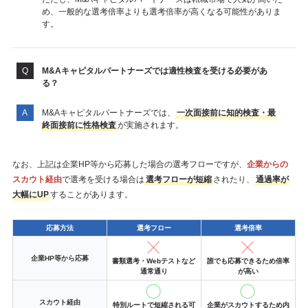
め、一般的な選考倍率よりも選考倍率が高くなる可能性がありま
す。
M&Aキャピタルパートナーズでは適性検査を受ける必要があ
る？
M&Aキャピタルパートナーズでは、
一次面接前に知的検査・最
終面接前に性格検査
が実施されます。
なお、上記は企業HP等から応募した場合の選考フローですが、
企業からの
スカウト経由
で選考を受ける場合は
選考フローが短縮
されたり、
通過率が
大幅にUP
することがあります。
応募方法
選考フロー
選考倍率
企業HP等から応募
書類選考・Webテストなど
誰でも応募できるため倍率
通常通り
が高い
スカウト経由
特別ルートで短縮される可
企業がスカウトするため内