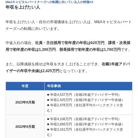
M&Aキャピタルパートナーズへの転職に向いている人の特徴#3:
年収を上げたい人
年収を上げたい人・自分の市場価値を上げたい人は、M&Aキャピタルパート
ナーズへの転職に向いています。
中途入社の場合、
社員・主任採用で初年度の年収は620万円
、
課長・次長採
用で初年度の年収は1,300万円
、
部長採用で初年度の年収は1,700万円
です。
また、以降成績を残せば年収を大きく上げることができ、
在籍1年超アドバ
イザーの年収中央値は2,425万円
となっています。
年度
年収事例
■ 年収4,537万円（在籍1年超アドバイザー平均）
■ 年収2,425万円（在籍1年超アドバイザー中央値）
2023年9月期
■ 年収2,478万円（全社員平均※バックオフィス含
む）
■ 年収4,106万円（在籍1年超アドバイザー平均）
■ 年収2,656万円（在籍1年超アドバイザー中央値）
2022年9月期
■ 年収3,161万円（全社員平均※バックオフィス含
む）