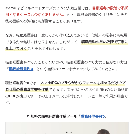
M&Aキャピタルパートナーズのような人気企業では、
書類選考の段階で不採
用となるケースも少なくありません。
また、職務経歴書のクオリティはその
後の面接での評価にも影響することがあります。
なお、職務経歴書は一度しっかり作り込んでおけば、他社への応募にも転用
できるため無駄にはなりません。したがって、
転職活動の早い段階で丁寧に
仕上げておく
ことをおすすめします。
職務経歴書を作ったことがない方や、職務経歴書の作り方に自信がない方は
『
職務経歴書Pro
』という無料のツールをチェックしてみてください。
職務経歴書Proでは、
スマホ/PCのブラウザからフォームを埋めるだけでプ
ロ仕様の職務履歴書を作成
できます。文字化けやスタイル崩れのない高品質
のPDFが出力でき、そのままメールに添付したりコンビニ等で印刷が可能で
す。
▼ 無料の職務経歴書作成ツール『
職務経歴書Pro
』