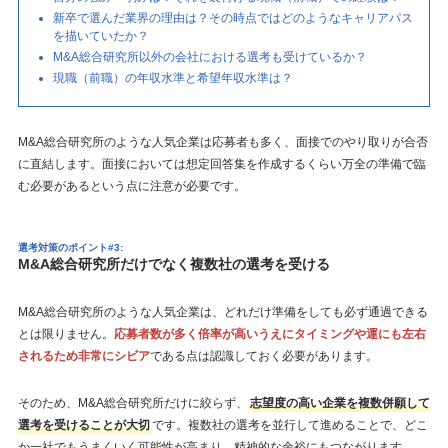
新卒で選んだ業界の理由は？その時点ではどのようなキャリアパス
を描いていたか？
M&A総合研究所以外の会社における選考も受けているか？
現職（前職）の年収水準と希望年収水準は？
M&A総合研究所のような人気企業は応募者も多く、面接でのやり取りが合否
に直結します。面接においては想定回答集を作成するくらい万全の準備で臨
む必要があるという点に注意が必要です。
選考対策のポイント#3:
M&A総合研究所だけでなく複数社の選考を受ける
M&A総合研究所のような人気企業は、どれだけ準備をしても必ず通過できる
とは限りません。
応募者数が多く倍率が高いうえにタイミングや運にも左右
されるため非常にシビア
である点は認識しておく必要があります。
そのため、M&A総合研究所だけに絞らず、
志望度の高い企業を複数併願して
選考を受けることが大切
です。複数社の選考を並行して進めることで、どこ
か一社でもうまくいく可能性が高まり、精神的な余裕にもつながります。