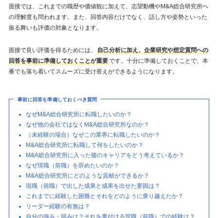
面接では、これまでの職歴や価値観に加えて、志望動機やM&A総合研究所へ
の理解度も問われます。また、回答内容だけでなく、話し方や姿勢といった
振る舞いも評価の対象となります。
面接で良い評価を得るためには、
自己分析に加え、企業研究や想定質問への
回答を事前に準備しておくことが重要
です。十分に準備しておくことで、本
番でも落ち着いてスムーズに受け答えができるようになります。
事前に回答を準備しておくべき質問
なぜM&A総合研究所に転職したいのか？
なぜ他の会社ではなくM&A総合研究所なのか？
（未経験の場合）なぜこの業界に転職したいのか？
M&A総合研究所に転職して何をしたいのか？
M&A総合研究所に入った後のキャリアをどう考えているか？
なぜ現職（前職）を辞めたいのか？
M&A総合研究所にどのような貢献ができるか？
現職（前職）で出した成果と成果を出せた要因は？
これまでに経験した困難とそれをどのように乗り越えたか？
リーダー経験の有無は？
自分の強み・弱みは？それを裏付ける現職（前職）での経験は？