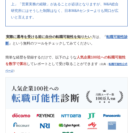
上」「営業実務の経験」があることが必須となりますが、M&A総合
研究所にはそうした制限はなく、日本M&Aセンターよりも間口が広
いと言えます。
実際に選考を受ける前に自分の転職可能性を知りたい
方は、『
転職可能性診
断
』という無料のツールをチェックしてみてください。
簡単な経歴を登録するだけで、以下のような
人気企業100社への転職可能性
を数字で算出
してレポートとして受け取ることができます
（出典：
転職可能性公式
ページ
）