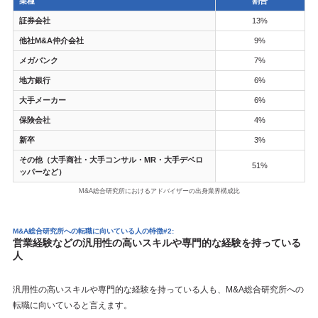
業種
割合
証券会社
13%
他社M&A仲介会社
9%
メガバンク
7%
地方銀行
6%
大手メーカー
6%
保険会社
4%
新卒
3%
その他（大手商社・大手コンサル・MR・大手デベロ
51%
ッパーなど）
M&A総合研究所におけるアドバイザーの出身業界構成比
M&A総合研究所への転職に向いている人の特徴#2:
営業経験などの汎用性の高いスキルや専門的な経験を持っている
人
汎用性の高いスキルや専門的な経験を持っている人も、M&A総合研究所への
転職に向いていると言えます。