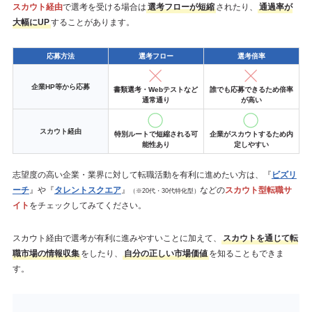
スカウト経由
で選考を受ける場合は
選考フローが短縮
されたり、
通過率が
大幅にUP
することがあります。
応募方法
選考フロー
選考倍率
企業HP等から応募
書類選考・Webテストなど
誰でも応募できるため倍率
通常通り
が高い
スカウト経由
特別ルートで短縮される可
企業がスカウトするため内
能性あり
定しやすい
志望度の高い企業・業界に対して転職活動を有利に進めたい方は、『
ビズリ
ーチ
』や『
タレントスクエア
』
などの
スカウト型転職サ
（※20代・30代特化型）
イト
をチェックしてみてください。
スカウト経由で選考が有利に進みやすいことに加えて、
スカウトを通じて転
職市場の情報収集
をしたり、
自分の正しい市場価値
を知ることもできま
す。