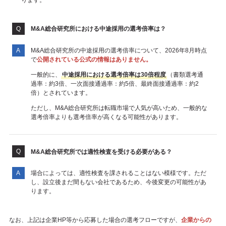
ります。
M&A総合研究所における中途採用の選考倍率は？
M&A総合研究所の中途採用の選考倍率について、2026年8月時点
で
公開されている公式の情報はありません。
一般的に、
中途採用における選考倍率は30倍程度
（書類選考通
過率：約3倍、一次面接通過率：約5倍、最終面接通過率：約2
倍）とされています。
ただし、M&A総合研究所は転職市場で人気が高いため、一般的な
選考倍率よりも選考倍率が高くなる可能性があります。
M&A総合研究所では適性検査を受ける必要がある？
場合によっては、適性検査を課されることはない模様です。ただ
し、設立後まだ間もない会社であるため、今後変更の可能性があ
ります。
なお、上記は企業HP等から応募した場合の選考フローですが、
企業からの