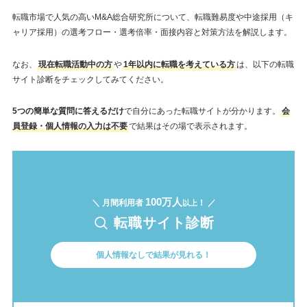
転職市場で人気の高いM&A総合研究所について、転職難易度や中途採用（キ
ャリア採用）の選考フロー・選考倍率・面接内容と対策方法を解説します。
なお、
現在転職活動中の方
や
1年以内に転職を考えている方
は、以下の転職
サイト診断をチェックしてみてください。
5つの簡単な質問に答えるだけ
で自分にあった転職サイトが分かります。
会
員登録・個人情報の入力は不要
で結果はその場で表示されます。
100万人
＼ 月間利用者
！ ／
以上
転職サイト診断
個人情報なしで結果が見れる！