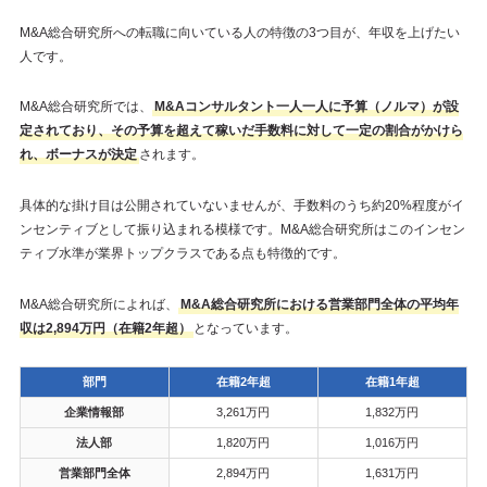
M&A総合研究所への転職に向いている人の特徴の3つ目が、年収を上げたい
人です。
M&A総合研究所では、
M&Aコンサルタント一人一人に予算（ノルマ）が設
定されており、その予算を超えて稼いだ手数料に対して一定の割合がかけら
れ、ボーナスが決定
されます。
具体的な掛け目は公開されていないませんが、手数料のうち約20%程度がイ
ンセンティブとして振り込まれる模様です。M&A総合研究所はこのインセン
ティブ水準が業界トップクラスである点も特徴的です。
M&A総合研究所によれば、
M&A総合研究所における営業部門全体の平均年
収は2,894万円（在籍2年超）
となっています。
部門
在籍2年超
在籍1年超
企業情報部
3,261万円
1,832万円
法人部
1,820万円
1,016万円
営業部門全体
2,894万円
1,631万円