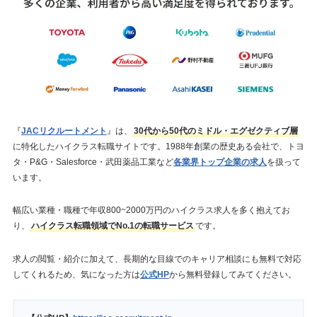
『
JACリクルートメント
』は、
30代から50代のミドル・エグゼクティブ層
に特化したハイクラス転職サイトです。1988年創業の歴史ある会社で、トヨ
タ・P&G・Salesforce・武田薬品工業など
各業界トップ企業の求人
を扱って
います。
幅広い業種・職種で年収800~2000万円のハイクラス求人を多く抱えてお
り、
ハイクラス転職領域でNo.1の転職サービス
です。
求人の閲覧・紹介に加えて、長期的な目線でのキャリア相談にも無料で対応
してくれるため、気になった方は
公式HP
から無料登録してみてください。