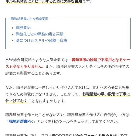
キルを具体的にアピールするために大事な書類
です。
職務経歴書の主な構成要素
職務要約
勤務先ごとの職務内容と実績
身につけたスキルや経験・資格
M&A総合研究所のような人気企業では、
書類選考の段階で不採用となるケー
スも少なくありません。
また、職務経歴書のクオリティはその後の面接での
評価にも影響することがあります。
なお、職務経歴書は一度しっかり作り込んでおけば、他社への応募にも転用
できるため無駄にはなりません。したがって、
転職活動の早い段階で丁寧に
仕上げておく
ことをおすすめします。
職務経歴書を作ったことがない方や、職務経歴書の作り方に自信がない方は
『
職務経歴書Pro
』という無料のツールをチェックしてみてください。
職務経歴書Proでは、
スマホ/PCのブラウザからフォームを埋めるだけでプ