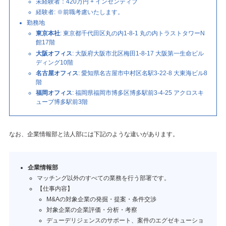
未経験者：420万円 + インセンティブ
経験者: ※前職考慮いたします。
勤務地
東京本社
: 東京都千代田区丸の内1-8-1 丸の内トラストタワーN
館17階
大阪オフィス
: 大阪府大阪市北区梅田1-8-17 大阪第一生命ビル
ディング10階
名古屋オフィス
: 愛知県名古屋市中村区名駅3-22-8 大東海ビル8
階
福岡オフィス
: 福岡県福岡市博多区博多駅前3-4-25 アクロスキ
ューブ博多駅前3階
なお、企業情報部と法人部には下記のような違いがあります。
企業情報部
マッチング以外のすべての業務を行う部署です。
【仕事内容】
M&Aの対象企業の発掘・提案・条件交渉
対象企業の企業評価・分析・考察
デューデリジェンスのサポート、案件のエグゼキューショ