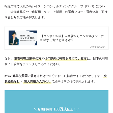
転職市場で人気の高いボストンコンサルティンググループ（BCG）につい
て、転職難易度や中途採用（キャリア採用）の選考フロー・選考倍率・面接
内容と対策方法を解説します。
【コンサル転職】未経験からコンサルタントに
転職する方法と選考対策
あわせて読みたい
なお、
現在転職活動中の方
や
1年以内に転職を考えている方
は、以下の転職
サイト診断をチェックしてみてください。
5つの簡単な質問に答えるだけ
で自分に合った転職サイトが分かります。
会
員登録なし
・
個人情報の入力なし
で結果はその場で表示されます。
100万人
＼ 月間利用者
！ ／
以上