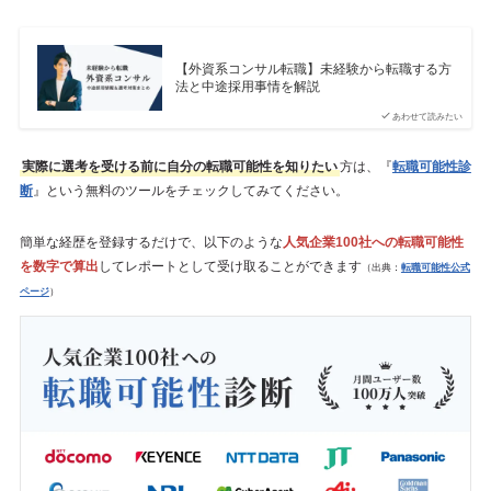
【外資系コンサル転職】未経験から転職する方
法と中途採用事情を解説
あわせて読みたい
実際に選考を受ける前に自分の転職可能性を知りたい
方は、『
転職可能性診
断
』という無料のツールをチェックしてみてください。
簡単な経歴を登録するだけで、以下のような
人気企業100社への転職可能性
を数字で算出
してレポートとして受け取ることができます
（出典：
転職可能性公式
ページ
）