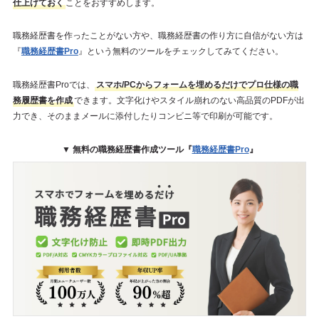
仕上げておく
ことをおすすめします。
職務経歴書を作ったことがない方や、職務経歴書の作り方に自信がない方は
『
職務経歴書Pro
』という無料のツールをチェックしてみてください。
職務経歴書Proでは、
スマホ/PCからフォームを埋めるだけでプロ仕様の職
務履歴書を作成
できます。文字化けやスタイル崩れのない高品質のPDFが出
力でき、そのままメールに添付したりコンビニ等で印刷が可能です。
▼ 無料の職務経歴書作成ツール『
職務経歴書Pro
』