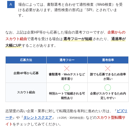
場合によっては、書類選考と合わせて適性検査（Web検査）を受
ける必要があります。適性検査の形式は「SPI」とされていま
す。
なお、上記は企業HP等から応募した場合の選考フローですが、
企業からの
スカウト経由
で選考を受ける場合は
選考フローが短縮
されたり、
通過率が
大幅にUP
することがあります。
応募方法
選考フロー
選考倍率
企業HP等から応募
書類選考・Webテストなど
誰でも応募できるため倍率
通常通り
が高い
スカウト経由
特別ルートで短縮される可
企業がスカウトするため内
能性あり
定しやすい
志望度の高い企業・業界に対して転職活動を有利に進めたい方は、『
ビズリ
ーチ
』や『
タレントスクエア
』
などの
スカウト型転職サ
（※20代・30代特化型）
イト
をチェックしてみてください。