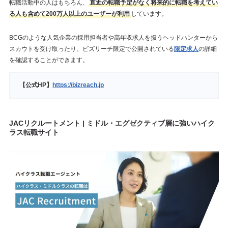
転職活動中の人はもちろん、
直近の転職予定がなく将来的に転職を考えてい
る人も含めて200万人以上のユーザーが利用
しています。
BCGのような人気企業の採用担当者や高年収求人を扱うヘッドハンターから
スカウトを受け取ったり、ビズリーチ限定で公開されている
限定求人
の詳細
を確認することができます。
【公式HP】
https://bizreach.jp
JACリクルートメント | ミドル・エグゼクティブ層に強いハイク
ラス転職サイト