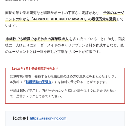
面接対策や業界研究など転職サポートの丁寧さに定評があり、
全国のエージ
ェントの中から『JAPAN HEADHUNTER AWARD』の最優秀賞を受賞
して
います。
未経験でも転職できる独自の高年収求人
を多く扱っていることに加え、面談
後に一人ひとりにオーダーメイドのキャリアプラン資料を作成するなど、他
のエージェントとは一線を画した丁寧なサポートが特徴です。
【2026年8月】登録者限定特典あり
2026年8月現在、登録すると転職活動の進め方や注意点をまとめたオリジナ
ル資料（『
転職活動の手引き
』）を無料で受け取ることができます。
登録は30秒で完了し、万が一合わないと感じた場合はすぐに退会できるの
で、是非チェックしてみてください。
【公式HP】
https://assign-inc.com