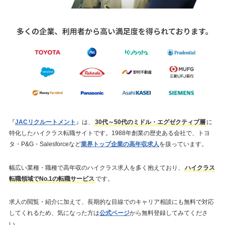
『
JACリクルートメント
』は、
30代～50代のミドル・エグゼクティブ層
に
特化したハイクラス転職サイトです。1988年創業の歴史ある会社で、トヨ
タ・P&G・Salesforceなど
業界トップ企業の高年収求人
を扱っています。
幅広い業種・職種で高年収のハイクラス求人を多く抱えており、
ハイクラス
転職領域でNo.1の転職サービス
です。
求人の閲覧・紹介に加えて、長期的な目線でのキャリア相談にも無料で対応
してくれるため、気になった方は
公式ページ
から無料登録してみてくださ
い。