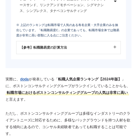
ースサンド、リンクアンドモチベーション、シグマクシ
ス、シンプレクス、タナベコンサルティング
※ 上記のランキングは転職市場で人気のある有名企業・大手企業のみを抽
出しています。「転職難易度C」の企業であっても、転職市場全体では難易
度が非常に高い部類に入る点にご注意ください。
【参考】転職難易度の計算方法
実際に、
doda
が発表している「
転職人気企業ランキング【2024年版】
」
に、ボストンコンサルティンググループがランクインしていることからも、
転職市場におけるボストンコンサルティンググループの人気は非常に高い
と言えます。
ただし、ボストンコンサルティンググループは多様なインダストリーのクラ
イアントニーズに対応するために、多様なバックグラウンドを持つ人材を欲
する傾向にあるので、コンサル未経験者であっても転職することは可能で
す。