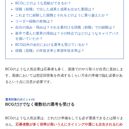
BCGにどのような貢献ができるか？
現職（前職）で出した成果と成果を出せた要因は？
これまでに経験した困難とそれをどのように乗り越えたか？
リーダー経験の有無は？
自分の強み・弱みは？それを裏付ける現職（前職）での経験は？
新卒で選んだ業界の理由は？その時点ではどのようなキャリアパス
を描いていたか？
BCG以外の会社における選考も受けているか？
現職（前職）の年収水準と希望年収水準は？
BCGのような人気企業は応募者も多く、面接でのやり取りが合否に直結しま
す。面接においては想定回答集を作成するくらい万全の準備で臨む必要があ
るという点に注意が必要です。
選考対策のポイント#3:
BCGだけでなく複数社の選考を受ける
BCGのような人気企業は、どれだけ準備をしても必ず通過できるとは限りま
せん。
応募者数が多く倍率が高いうえにタイミングや運にも左右されるため