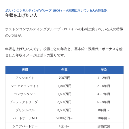
ボストンコンサルティンググループ（BCG）への転職に向いている人の特徴⑤:
年収を上げたい人
ボストンコンサルティンググループ（BCG）への転職に向いている人の特徴
の5つ目が、
年収を上げたい人です。役職ごとの年次と、基本給・残業代・ボーナスを総
合した年収イメージは以下の通りです。
役職
年収
年次
アソシエイト
700万円
1～2年目
シニアアソシエイト
1,075万円
2～5年目
コンサルタント
1,500万円
4～7年目
プロジェクトリーダー
2,500万円
6～9年目
プリンシパル
3,500万円
8年目～
パートナー／MD
5,000万円～
10年目～
シニアパートナー
1億円～
評価次第