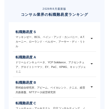
2026年8月最新版
コンサル業界の転職難易度ランキング
転職難易度 S
マッキンゼー、BCG、ベイン・アンド・カンパニー、A.T.
カーニー、ローランド・ベルガー、アーサー・ディ・リト
ル
転職難易度 A
ドリームインキュベータ、YCP Solidiance、アクセンチュ
ア、デロイトトーマツ、EY、PwC、KPMG、キャップジェ
ミニ
転職難易度 B
野村総合研究所、アビーム、ベイカレント、クニエ、経営
共創基盤、NTTデータ経営研究所
転職難易度 C
フューチャー・アーキテクト、日立コンサルティング、ノ