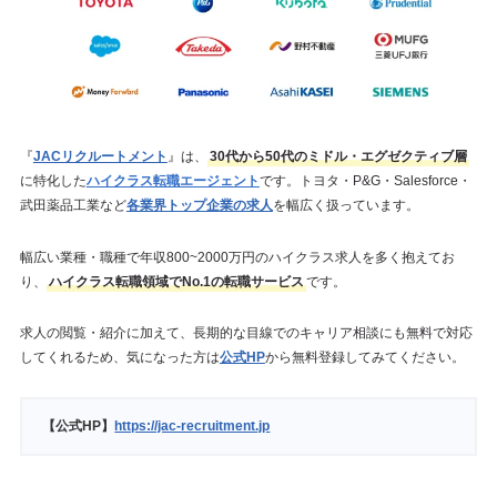
『
JACリクルートメント
』は、
30代から50代のミドル・エグゼクティブ層
に特化した
ハイクラス転職エージェント
です。トヨタ・P&G・Salesforce・
武田薬品工業など
各業界トップ企業の求人
を幅広く扱っています。
幅広い業種・職種で年収800~2000万円のハイクラス求人を多く抱えてお
り、
ハイクラス転職領域でNo.1の転職サービス
です。
求人の閲覧・紹介に加えて、長期的な目線でのキャリア相談にも無料で対応
してくれるため、気になった方は
公式HP
から無料登録してみてください。
【公式HP】
https://jac-recruitment.jp