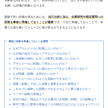
理解度も問われます。また、回答内容だけでなく、話し方や姿勢といった振
る舞いも評価の対象となります。
面接で良い評価を得るためには、
自己分析に加え、企業研究や想定質問への
回答を事前に準備しておくことが重要
です。十分に準備しておくことで、本
番でも落ち着いてスムーズに受け答えができるようになります。
事前に回答を準備しておくべき質問
なぜアサヒビールに転職したいのか？
なぜ他の会社ではなくアサヒビールなのか？
（未経験の場合）なぜこの業界に転職したいのか？
アサヒビールに転職して何をしたいのか？
アサヒビールに入った後のキャリアをどう考えているか？
なぜ現職（前職）を辞めたいのか？
アサヒビールにどのような貢献ができるか？
現職（前職）で出した成果と成果を出せた要因は？
これまでに経験した困難とそれをどのように乗り越えたか？
リーダー経験の有無は？
自分の強み・弱みは？それを裏付ける現職（前職）での経験は？
新卒で選んだ業界の理由は？その時点ではどのようなキャリアパス