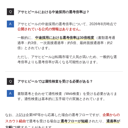
アサヒビールにおける中途採用の選考倍率は？
アサヒビールの中途採用の選考倍率について、2026年8月時点で
公開されている公式の情報はありません。
一般的に、
中途採用における選考倍率は30倍程度
（書類選考通
過率：約3倍、一次面接通過率：約5倍、最終面接通過率：約2
倍）とされています。
ただし、アサヒビールは転職市場で人気が高いため、一般的な選
考倍率よりも選考倍率が高くなる可能性があります。
アサヒビールでは適性検査を受ける必要がある？
書類選考と合わせて適性検査（Web検査）を受ける必要がありま
す。適性検査は基本的に玉手箱での実施とされています。
なお、上記は企業HP等から応募した場合の選考フローですが、
企業からの
スカウト経由
で選考を受ける場合は
選考フローが短縮
されたり、
通過率が
大幅にUP
することがあります。