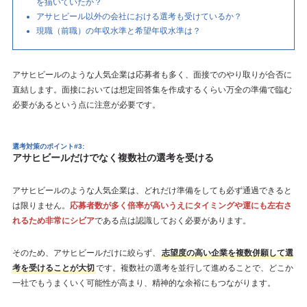
を描いていたか？
アサヒビール以外の会社における選考も受けているか？
現職（前職）の年収水準と希望年収水準は？
アサヒビールのような人気企業は応募者も多く、面接でのやり取りが合否に
直結します。面接においては想定回答集を作成するくらい万全の準備で臨む
必要があるという点に注意が必要です。
選考対策のポイント#3:
アサヒビールだけでなく複数社の選考を受ける
アサヒビールのような人気企業は、どれだけ準備をしても必ず通過できると
は限りません。
応募者数が多く倍率が高いうえにタイミングや運にも左右さ
れるため非常にシビア
である点は認識しておく必要があります。
そのため、アサヒビールだけに絞らず、
志望度の高い企業を複数併願して選
考を受けることが大切
です。複数社の選考を並行して進めることで、どこか
一社でもうまくいく可能性が高まり、精神的な余裕にもつながります。