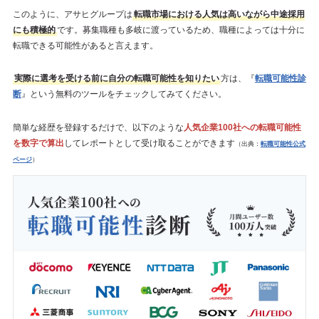
このように、アサヒグループは
転職市場における人気は高いながら中途採用
にも積極的
です。募集職種も多岐に渡っているため、職種によっては十分に
転職できる可能性があると言えます。
実際に選考を受ける前に自分の転職可能性を知りたい
方は、『
転職可能性診
断
』という無料のツールをチェックしてみてください。
簡単な経歴を登録するだけで、以下のような
人気企業100社への転職可能性
を数字で算出
してレポートとして受け取ることができます
（出典：
転職可能性公式
ページ
）