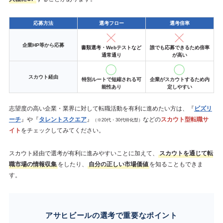
応募方法
選考フロー
選考倍率
企業HP等から応募
書類選考・Webテストなど
誰でも応募できるため倍率
通常通り
が高い
スカウト経由
特別ルートで短縮される可
企業がスカウトするため内
能性あり
定しやすい
志望度の高い企業・業界に対して転職活動を有利に進めたい方は、『
ビズリ
ーチ
』や『
タレントスクエア
』
などの
スカウト型転職サ
（※20代・30代特化型）
イト
をチェックしてみてください。
スカウト経由で選考が有利に進みやすいことに加えて、
スカウトを通じて転
職市場の情報収集
をしたり、
自分の正しい市場価値
を知ることもできま
す。
アサヒビールの選考で重要なポイント