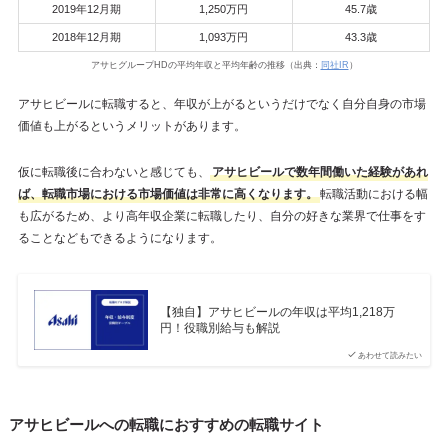
2019年12月期
1,250万円
45.7歳
2018年12月期
1,093万円
43.3歳
アサヒグループHDの平均年収と平均年齢の推移（出典：
同社IR
）
アサヒビールに転職すると、年収が上がるというだけでなく自分自身の市場
価値も上がるというメリットがあります。
仮に転職後に合わないと感じても、
アサヒビールで数年間働いた経験があれ
ば、転職市場における市場価値は非常に高くなります。
転職活動における幅
も広がるため、より高年収企業に転職したり、自分の好きな業界で仕事をす
ることなどもできるようになります。
【独自】アサヒビールの年収は平均1,218万
円！役職別給与も解説
あわせて読みたい
アサヒビールへの転職におすすめの転職サイト