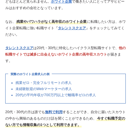
どもほとんど見られません。
ホワイト企業
で働きたい人にとってアサヒビー
ルはおすすめの会社となっています。
なお、
残業やパワハラがなく高年収のホワイト企業
に転職したい方は、ホワ
イト企業転職に強い転職サイト『
タレントスクエア
』をチェックしてみてく
ださい。
タレントスクエア
は20代・30代に特化したハイクラス型転職サイトで、
他の
転職サイトでは滅多に出会えないホワイト企業の高年収スカウト
が届きま
す。
実際のホワイト企業求人の例
残業ゼロ・完全フルリモートの求人
未経験歓迎のWebマーケターの求人
20代の平均年収が700万円以上で離職率ゼロの求人
20代・30代の方は誰でも
無料で利用
することができ、自分に届いたスカウト
の中から興味のあるものだけ話を聞くことができるため、
今すぐ転職予定の
ない方でも情報収集の1つとして利用できます。