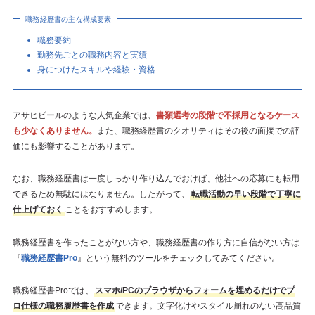
職務経歴書の主な構成要素
職務要約
勤務先ごとの職務内容と実績
身につけたスキルや経験・資格
アサヒビールのような人気企業では、
書類選考の段階で不採用となるケース
も少なくありません。
また、職務経歴書のクオリティはその後の面接での評
価にも影響することがあります。
なお、職務経歴書は一度しっかり作り込んでおけば、他社への応募にも転用
できるため無駄にはなりません。したがって、
転職活動の早い段階で丁寧に
仕上げておく
ことをおすすめします。
職務経歴書を作ったことがない方や、職務経歴書の作り方に自信がない方は
『
職務経歴書Pro
』という無料のツールをチェックしてみてください。
職務経歴書Proでは、
スマホ/PCのブラウザからフォームを埋めるだけでプ
ロ仕様の職務履歴書を作成
できます。文字化けやスタイル崩れのない高品質