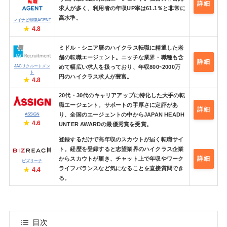
詳細
求人が多く、利用者の年収UP率は61.1％と非常に
高水準。
マイナビ転職AGENT
4.8
ミドル・シニア層のハイクラス転職に精通した老
舗の転職エージェント。ニッチな業界・職種も含
詳細
JACリクルートメン
めて幅広い求人を扱っており、年収800~2000万
ト
円のハイクラス求人が豊富。
4.8
20代・30代のキャリアアップに特化した大手の転
職エージェント。サポートの手厚さに定評があ
詳細
り、全国のエージェントの中からJAPAN HEADH
ASSIGN
4.6
UNTER AWARDの最優秀賞を受賞。
登録するだけで高年収のスカウトが届く転職サイ
ト。経歴を登録すると志望業界のハイクラス企業
詳細
からスカウトが届き、チャット上で年収やワーク
ビズリーチ
ライフバランスなど気になることを直接質問でき
4.4
る。
目次