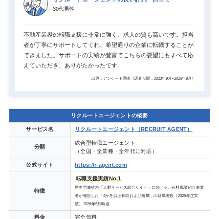
30代男性
不動産業界の転職支援に非常に強く、求人の質も高いです。担当
者が丁寧にサポートしてくれ、希望通りの企業に転職することが
できました。サポートの実績が豊富でこちらの要望にもすべて応
えていただき、ありがたかったです。
出典：アンケート調査（調査期間：2023年9月~2026年8月）
リクルートエージェントの概要
サービス名
リクルートエージェント（RECRUIT AGENT）
総合型転職エージェント
分類
（全国・全業種・全年代に対応）
公式サイト
https://r-agent.com
転職支援実績No.1
厚生労働省の「人材サービス総合サイト」における、有料職業紹介事業
特徴
者が報告した「4か月以上有期および無期」の就職者数（2025年度実
績）2026年5月時点
料金
完全無料