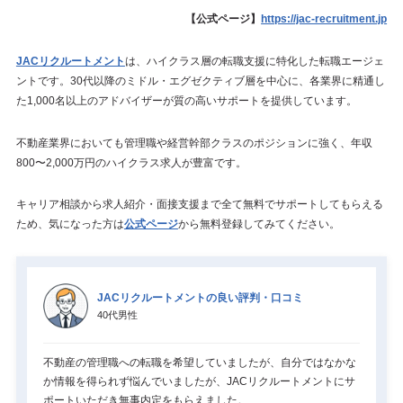
【公式ページ】
https://jac-recruitment.jp
JACリクルートメント
は、ハイクラス層の転職支援に特化した転職エージェ
ントです。30代以降のミドル・エグゼクティブ層を中心に、各業界に精通し
た1,000名以上のアドバイザーが質の高いサポートを提供しています。
不動産業界においても管理職や経営幹部クラスのポジションに強く、年収
800〜2,000万円のハイクラス求人が豊富です。
キャリア相談から求人紹介・面接支援まで全て無料でサポートしてもらえる
ため、気になった方は
公式ページ
から無料登録してみてください。
JACリクルートメントの良い評判・口コミ
40代男性
不動産の管理職への転職を希望していましたが、自分ではなかな
か情報を得られず悩んでいましたが、JACリクルートメントにサ
ポートいただき無事内定をもらえました。