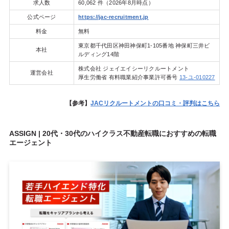
求人数
60,062 件（2026年8月時点）
公式ページ
https://jac-recruitment.jp
料金
無料
東京都千代田区神田神保町1-105番地 神保町三井ビ
本社
ルディング14階
株式会社 ジェイエイシーリクルートメント
運営会社
厚生労働省 有料職業紹介事業許可番号
13-ユ-010227
【参考】
JACリクルートメントの口コミ・評判はこちら
ASSIGN | 20代・30代のハイクラス不動産転職におすすめの転職
エージェント