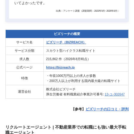
いてよかったです。
出典：アンケート調査（調査期間：2023年9月~2026年8月）
ビズリーチの概要
サービス名
ビズリーチ（BIZREACH）
サービス分類
スカウト型ハイクラス転職サイト
求人数
215,862 件（2026年8月時点）
公式ページ
https://bizreach.jp
・年収1000万円以上の求人が多数
特徴
・200万人以上が利用する国内最大級の転職サイト
株式会社ビズリーチ
運営会社
厚生労働省 有料職業紹介事業許可番号:
13-ユ-302647
【参考】
ビズリーチの口コミ・評判
リクルートエージェント | 不動産業界での転職にも強い最大手転
職エージェント