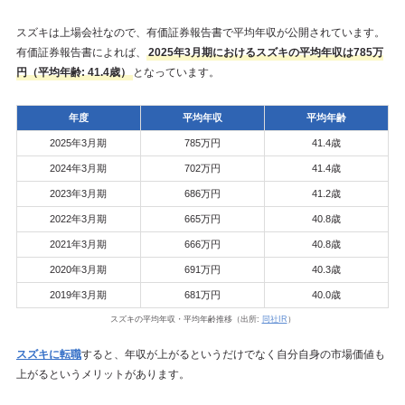
スズキは上場会社なので、有価証券報告書で平均年収が公開されています。
有価証券報告書によれば、
2025年3月期におけるスズキの平均年収は785万
円（平均年齢: 41.4歳）
となっています。
年度
平均年収
平均年齢
2025年3月期
785万円
41.4歳
2024年3月期
702万円
41.4歳
2023年3月期
686万円
41.2歳
2022年3月期
665万円
40.8歳
2021年3月期
666万円
40.8歳
2020年3月期
691万円
40.3歳
2019年3月期
681万円
40.0歳
スズキの平均年収・平均年齢推移（出所:
同社IR
）
スズキに転職
すると、年収が上がるというだけでなく自分自身の市場価値も
上がるというメリットがあります。