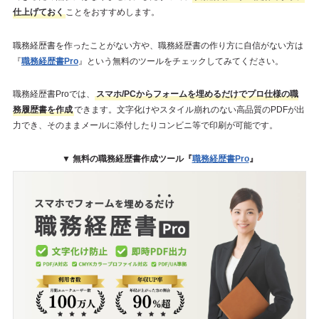
仕上げておく
ことをおすすめします。
職務経歴書を作ったことがない方や、職務経歴書の作り方に自信がない方は
『
職務経歴書Pro
』という無料のツールをチェックしてみてください。
職務経歴書Proでは、
スマホ/PCからフォームを埋めるだけでプロ仕様の職
務履歴書を作成
できます。文字化けやスタイル崩れのない高品質のPDFが出
力でき、そのままメールに添付したりコンビニ等で印刷が可能です。
▼ 無料の職務経歴書作成ツール『
職務経歴書Pro
』