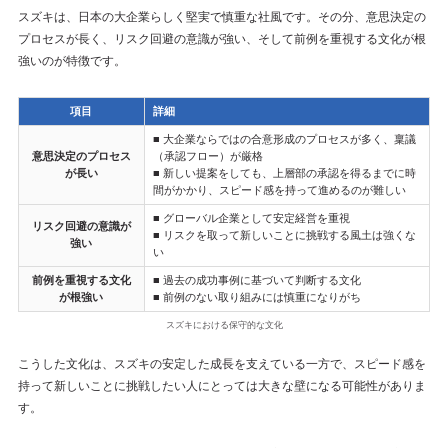
スズキは、日本の大企業らしく堅実で慎重な社風です。その分、意思決定の
プロセスが長く、リスク回避の意識が強い、そして前例を重視する文化が根
強いのが特徴です。
項目
詳細
■ 大企業ならではの合意形成のプロセスが多く、稟議
意思決定のプロセス
（承認フロー）が厳格
が長い
■ 新しい提案をしても、上層部の承認を得るまでに時
間がかかり、スピード感を持って進めるのが難しい
■ グローバル企業として安定経営を重視
リスク回避の意識が
■ リスクを取って新しいことに挑戦する風土は強くな
強い
い
前例を重視する文化
■ 過去の成功事例に基づいて判断する文化
が根強い
■ 前例のない取り組みには慎重になりがち
スズキにおける保守的な文化
こうした文化は、スズキの安定した成長を支えている一方で、スピード感を
持って新しいことに挑戦したい人にとっては大きな壁になる可能性がありま
す。