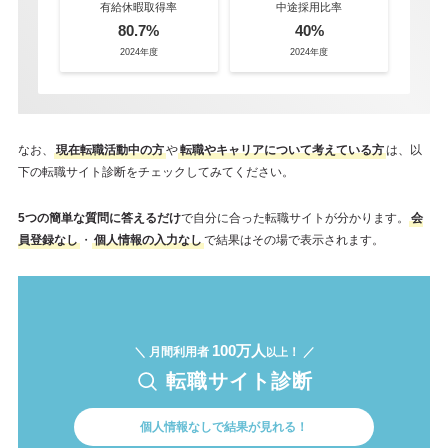
有給休暇取得率
中途採用比率
80.7%
40%
2024年度
2024年度
なお、
現在転職活動中の方
や
転職やキャリアについて考えている方
は、以
下の転職サイト診断をチェックしてみてください。
5つの簡単な質問に答えるだけ
で自分に合った転職サイトが分かります。
会
員登録なし
・
個人情報の入力なし
で結果はその場で表示されます。
100万人
＼ 月間利用者
！ ／
以上
転職サイト診断
個人情報なしで結果が見れる！