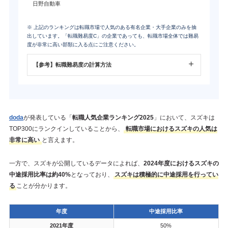
日野自動車
※ 上記のランキングは転職市場で人気のある有名企業・大手企業のみを抽
出しています。「転職難易度C」の企業であっても、転職市場全体では難易
度が非常に高い部類に入る点にご注意ください。
【参考】転職難易度の計算方法
doda
が発表している「
転職人気企業ランキング2025
」において、スズキは
TOP300にランクインしていることから、
転職市場におけるスズキの人気は
非常に高い
と言えます。
一方で、スズキが公開しているデータによれば、
2024年度におけるスズキの
中途採用比率は約40%
となっており、
スズキは積極的に中途採用を行ってい
る
ことが分かります。
年度
中途採用比率
2021年度
50%