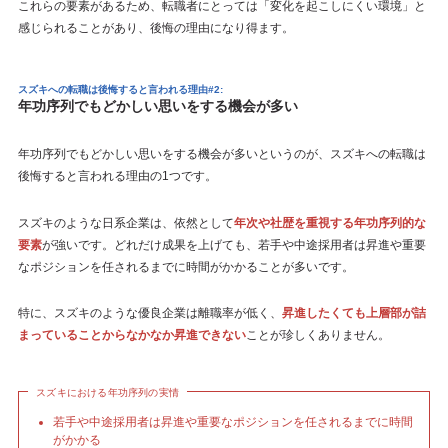
これらの要素があるため、転職者にとっては「変化を起こしにくい環境」と
感じられることがあり、後悔の理由になり得ます。
スズキへの転職は後悔すると言われる理由#2:
年功序列でもどかしい思いをする機会が多い
年功序列でもどかしい思いをする機会が多いというのが、スズキへの転職は
後悔すると言われる理由の1つです。
スズキのような日系企業は、依然として
年次や社歴を重視する年功序列的な
要素
が強いです。どれだけ成果を上げても、若手や中途採用者は昇進や重要
なポジションを任されるまでに時間がかかることが多いです。
特に、スズキのような優良企業は離職率が低く、
昇進したくても上層部が詰
まっていることからなかなか昇進できない
ことが珍しくありません。
スズキにおける年功序列の実情
若手や中途採用者は昇進や重要なポジションを任されるまでに時間
がかかる