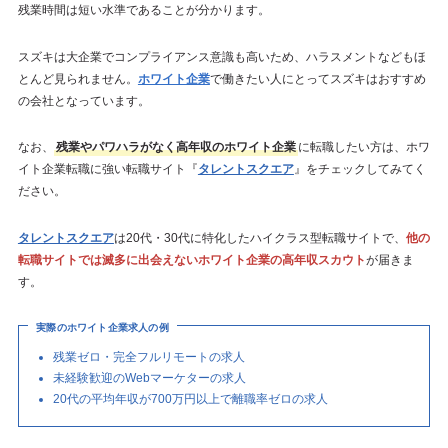
残業時間は短い水準であることが分かります。
スズキは大企業でコンプライアンス意識も高いため、ハラスメントなどもほ
とんど見られません。
ホワイト企業
で働きたい人にとってスズキはおすすめ
の会社となっています。
なお、
残業やパワハラがなく高年収のホワイト企業
に転職したい方は、ホワ
イト企業転職に強い転職サイト『
タレントスクエア
』をチェックしてみてく
ださい。
タレントスクエア
は20代・30代に特化したハイクラス型転職サイトで、
他の
転職サイトでは滅多に出会えないホワイト企業の高年収スカウト
が届きま
す。
実際のホワイト企業求人の例
残業ゼロ・完全フルリモートの求人
未経験歓迎のWebマーケターの求人
20代の平均年収が700万円以上で離職率ゼロの求人