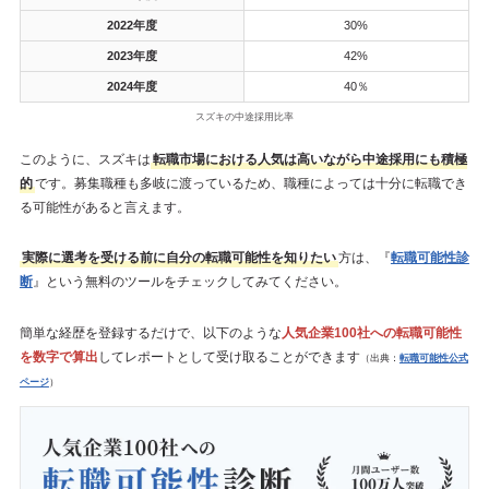
2022年度
30%
2023年度
42%
2024年度
40％
スズキの中途採用比率
このように、スズキは
転職市場における人気は高いながら中途採用にも積極
的
です。募集職種も多岐に渡っているため、職種によっては十分に転職でき
る可能性があると言えます。
実際に選考を受ける前に自分の転職可能性を知りたい
方は、『
転職可能性診
断
』という無料のツールをチェックしてみてください。
簡単な経歴を登録するだけで、以下のような
人気企業100社への転職可能性
を数字で算出
してレポートとして受け取ることができます
（出典：
転職可能性公式
ページ
）