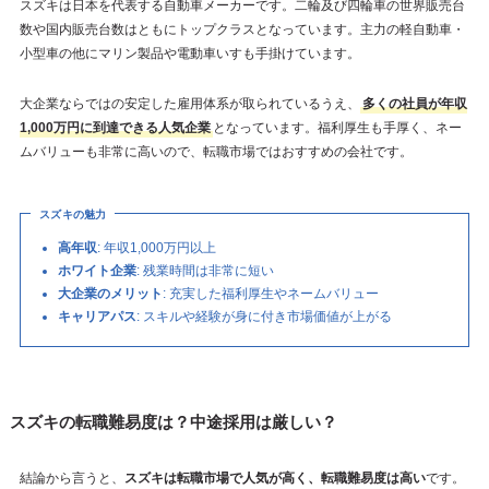
スズキは日本を代表する自動車メーカーです。二輪及び四輪車の世界販売台
数や国内販売台数はともにトップクラスとなっています。主力の軽自動車・
小型車の他にマリン製品や電動車いすも手掛けています。
大企業ならではの安定した雇用体系が取られているうえ、
多くの社員が年収
1,000万円に到達できる人気企業
となっています。福利厚生も手厚く、ネー
ムバリューも非常に高いので、転職市場ではおすすめの会社です。
スズキの魅力
高年収
: 年収1,000万円以上
ホワイト企業
: 残業時間は非常に短い
大企業のメリット
: 充実した福利厚生やネームバリュー
キャリアパス
: スキルや経験が身に付き市場価値が上がる
スズキの転職難易度は？中途採用は厳しい？
結論から言うと、
スズキは転職市場で人気が高く、転職難易度は高い
です。