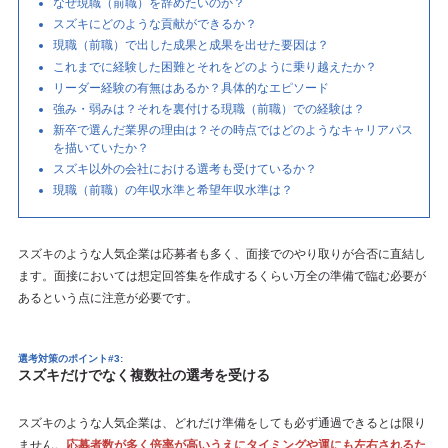
なぜ現職（前職）を辞めたいのか？
スズキにどのような貢献ができるか？
現職（前職）で出した成果と成果を出せた要因は？
これまでに経験した困難とそれをどのように乗り越えたか？
リーダー経験の有無はあるか？具体的なエピソード
強み・弱みは？それを裏付ける現職（前職）での経験は？
新卒で選んだ業界の理由は？その時点ではどのようなキャリアパス
を描いていたか？
スズキ以外の会社における選考も受けているか？
現職（前職）の年収水準と希望年収水準は？
スズキのような人気企業は応募者も多く、面接でのやり取りが合否に直結し
ます。面接においては想定回答集を作成するくらい万全の準備で臨む必要が
あるという点に注意が必要です。
選考対策のポイント#3:
スズキだけでなく複数社の選考を受ける
スズキのような人気企業は、どれだけ準備をしても必ず通過できるとは限り
ません。
応募者数が多く倍率が高いうえにタイミングや運にも左右されるた