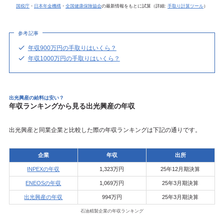
国税庁
・
日本年金機構
・
全国健康保険協会
の最新情報をもとに試算（詳細:
手取り計算ツール
）
参考記事
年収900万円の手取りはいくら？
年収1000万円の手取りはいくら？
出光興産の給料は安い？
年収ランキングから見る出光興産の年収
出光興産と同業企業と比較した際の年収ランキングは下記の通りです。
企業
年収
出所
INPEXの年収
1,323万円
25年12月期決算
ENEOSの年収
1,069万円
25年3月期決算
出光興産の年収
994万円
25年3月期決算
石油精製企業の年収ランキング