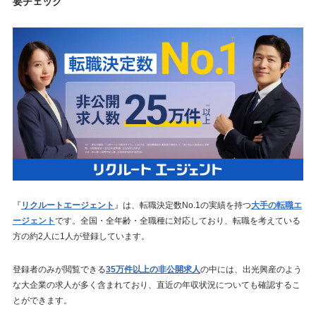
要チェック
『
リクルートエージェント
』は、転職決定数No.1の実績を持つ
大手の転職エ
ージェント
です。全国・全年齢・全職種に対応しており、転職を考えている
方の約2人に1人が登録しています。
登録者のみが閲覧できる
35万件以上の非公開求人
の中には、出光興産のよう
な大企業の求人が多く含まれており、直近の年収状況についても確認するこ
とができます。