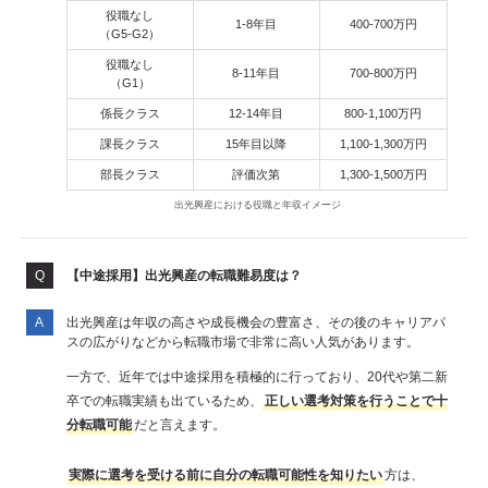
役職なし
1-8年目
400-700万円
（G5-G2）
役職なし
8-11年目
700-800万円
（G1）
係長クラス
12-14年目
800-1,100万円
課長クラス
15年目以降
1,100-1,300万円
部長クラス
評価次第
1,300-1,500万円
出光興産における役職と年収イメージ
【中途採用】出光興産の転職難易度は？
出光興産は年収の高さや成長機会の豊富さ、その後のキャリアパ
スの広がりなどから転職市場で非常に高い人気があります。
一方で、近年では中途採用を積極的に行っており、20代や第二新
卒での転職実績も出ているため、
正しい選考対策を行うことで十
分転職可能
だと言えます。
実際に選考を受ける前に自分の転職可能性を知りたい
方は、