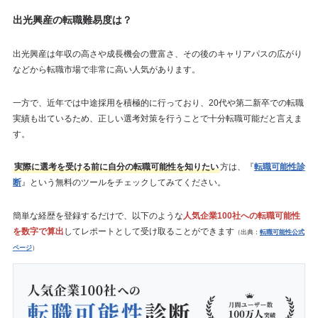
出光興産の転職難易度は？
出光興産は年収の高さや成長機会の豊富さ、その後のキャリアパスの広がり
などから転職市場で非常に高い人気があります。
一方で、近年では中途採用を積極的に行っており、20代や第二新卒での転職
実績も出ているため、正しい選考対策を行うことで十分転職可能だと言えま
す。
実際に選考を受ける前に自分の転職可能性を知りたい
方は、『
転職可能性診
断
』という無料のツールをチェックしてみてください。
簡単な経歴を登録するだけで、以下のような
人気企業100社への転職可能性
を数字で算出
してレポートとして受け取ることができます
（出典：
転職可能性公式
ページ
）