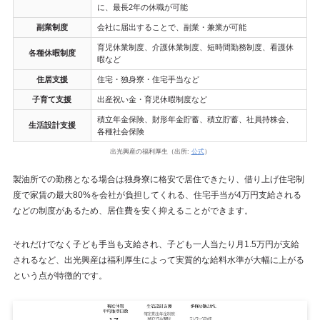
に、最長2年の休職が可能
副業制度
会社に届出することで、副業・兼業が可能
育児休業制度、介護休業制度、短時間勤務制度、看護休
各種休暇制度
暇など
住居支援
住宅・独身寮・住宅手当など
子育て支援
出産祝い金・育児休暇制度など
積立年金保険、財形年金貯蓄、積立貯蓄、社員持株会、
生活設計支援
各種社会保険
出光興産の福利厚生（出所:
公式
）
製油所での勤務となる場合は独身寮に格安で居住できたり、借り上げ住宅制
度で家賃の最大80%を会社が負担してくれる、住宅手当が4万円支給される
などの制度があるため、居住費を安く抑えることができます。
それだけでなく子ども手当も支給され、子ども一人当たり月1.5万円が支給
されるなど、出光興産は福利厚生によって実質的な給料水準が大幅に上がる
という点が特徴的です。