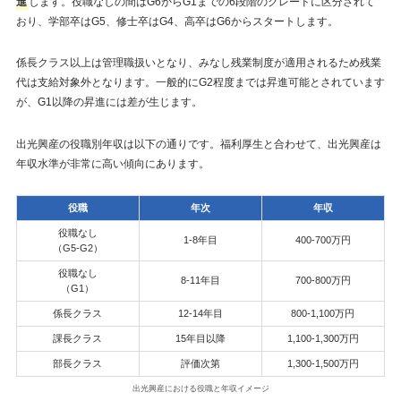
進
します。役職なしの間はG6からG1までの6段階のグレードに区分されて
おり、学部卒はG5、修士卒はG4、高卒はG6からスタートします。
係長クラス以上は管理職扱いとなり、みなし残業制度が適用されるため残業
代は支給対象外となります。一般的にG2程度までは昇進可能とされています
が、G1以降の昇進には差が生じます。
出光興産の役職別年収は以下の通りです。福利厚生と合わせて、出光興産は
年収水準が非常に高い傾向にあります。
役職
年次
年収
役職なし
1-8年目
400-700万円
（G5-G2）
役職なし
8-11年目
700-800万円
（G1）
係長クラス
12-14年目
800-1,100万円
課長クラス
15年目以降
1,100-1,300万円
部長クラス
評価次第
1,300-1,500万円
出光興産における役職と年収イメージ