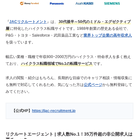
『
JACリクルートメント
』は、
30代後半～50代のミドル・エグゼクティブ
層
に特化したハイクラス転職サイトです。1988年創業の歴史ある会社で、
P&G・トヨタ・Salesforce・武田薬品工業など
業界トップ企業の高年収求人
を扱っています。
幅広い業種・職種で年収800~2000万円のハイクラス・特命求人を多く抱え
ており、
ハイクラス転職領域でNo.1の転職サービス
です。
求人の閲覧・紹介はもちろん、長期的な目線でのキャリア相談・情報収集に
も無料で対応してくれるため、気になった方は
公式ページ
から無料登録して
みてください。
【公式HP】
https://jac-recruitment.jp
リクルートエージェント | 求人数No.1！35万件超の非公開求人は