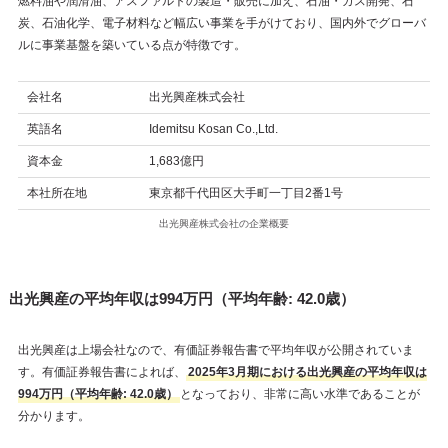
燃料油や潤滑油、アスファルトの製造・販売に加え、石油・ガス開発、石
炭、石油化学、電子材料など幅広い事業を手がけており、国内外でグローバ
ルに事業基盤を築いている点が特徴です。
会社名
出光興産株式会社
英語名
Idemitsu Kosan Co.,Ltd.
資本金
1,683億円
本社所在地
東京都千代田区大手町一丁目2番1号
出光興産株式会社の企業概要
出光興産の平均年収は994万円（平均年齢: 42.0歳）
出光興産は上場会社なので、有価証券報告書で平均年収が公開されていま
す。有価証券報告書によれば、
2025年3月期における出光興産の平均年収は
994万円（平均年齢: 42.0歳）
となっており、非常に高い水準であることが
分かります。