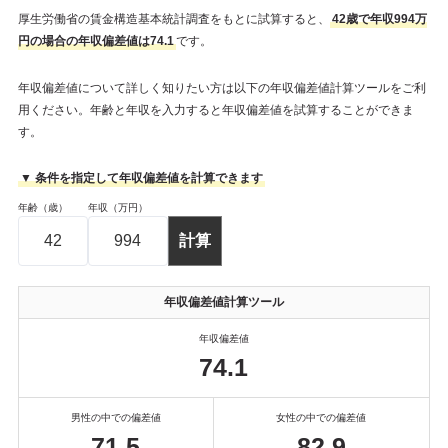
厚生労働省の賃金構造基本統計調査をもとに試算すると、
42歳で年収994万
円の場合の年収偏差値は74.1
です。
年収偏差値について詳しく知りたい方は以下の年収偏差値計算ツールをご利
用ください。年齢と年収を入力すると年収偏差値を試算することができま
す。
▼ 条件を指定して年収偏差値を計算できます
年齢（歳）
年収（万円）
年収偏差値計算ツール
年収偏差値
74.1
男性の中での偏差値
女性の中での偏差値
71.5
82.9