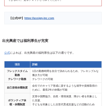
【公式HP】
https://assign-inc.com
出光興産では福利厚生が充実
公式
によれば、出光興産の福利厚生は以下の通りです。
項目
詳細
フレックスタイム
1日の勤務時間を自分で決められるため、フレキシブルな
勤務
働き方が可能
テレワーク勤務
テレワークの可能
会社でのキャリア形成に資するような就学や資格取得の
自己啓発休職制度
ために、最長2年の休職が可能
災害や国際協力、自然・環境保護、障がい者を対象とし
ボランティア休
た支援、
暇・休職制度
子どもを対象とした次世代育成支援などの活動のため