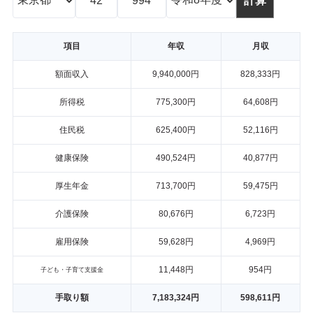
項目
年収
月収
額面収入
9,940,000円
828,333円
所得税
775,300円
64,608円
住民税
625,400円
52,116円
健康保険
490,524円
40,877円
厚生年金
713,700円
59,475円
介護保険
80,676円
6,723円
雇用保険
59,628円
4,969円
11,448円
954円
子ども・子育て支援金
手取り額
7,183,324円
598,611円