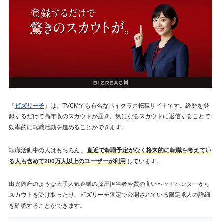
『
ビズリーチ
』は、TVCMでも有名なハイクラス転職サイトです。経歴を登
録するだけで高年収のスカウトが届き、気になるスカウトに返信することで
効率的に転職活動を進めることができます。
転職活動中の人はもちろん、
直近で転職予定がなく将来的に転職を考えてい
る人も含めて200万人以上のユーザーが利用
しています。
出光興産のような大手人気企業の採用担当者や質の高いヘッドハンターから
スカウトを受け取ったり、ビズリーチ限定で公開されている限定求人の詳細
を確認することができます。