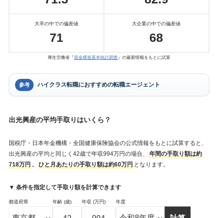
大卒の中での偏差値
大企業の中での偏差値
71
68
厚生労働省『
賃金構造基本統計調査
』の最新情報をもとに試算
ハイクラス転職におすすめの転職エージェント
参考
出光興産の平均手取りはいくら？
国税庁・日本年金機構・全国健康保険協会の公式情報をもとに試算すると、
出光興産の平均と同じく42歳で年収994万円の場合、
年間の手取り額は約
718万円
、
ひと月あたりの手取り額は約60万円
となります。
▼ 条件を指定して手取り額を計算できます
都道府県
年齢 (歳)
年収 (万円)
年度