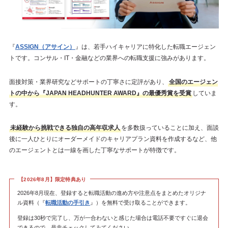
『
ASSIGN（アサイン）
』は、若手ハイキャリアに特化した転職エージェン
トです。コンサル・IT・金融などの業界への転職支援に強みがあります。
面接対策・業界研究などサポートの丁寧さに定評があり、
全国のエージェン
トの中から『JAPAN HEADHUNTER AWARD』の最優秀賞を受賞
していま
す。
未経験から挑戦できる独自の高年収求人
を多数扱っていることに加え、面談
後に一人ひとりにオーダーメイドのキャリアプラン資料を作成するなど、他
のエージェントとは一線を画した丁寧なサポートが特徴です。
【2026年8月】限定特典あり
2026年8月現在、登録すると転職活動の進め方や注意点をまとめたオリジナ
ル資料（『
転職活動の手引き
』）を無料で受け取ることができます。
登録は30秒で完了し、万が一合わないと感じた場合は電話不要ですぐに退会
できるので、是非チェックしてみてください。