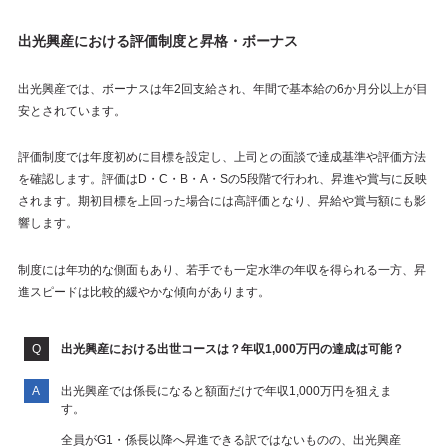
出光興産における評価制度と昇格・ボーナス
出光興産では、ボーナスは年2回支給され、年間で基本給の6か月分以上が目
安とされています。
評価制度では年度初めに目標を設定し、上司との面談で達成基準や評価方法
を確認します。評価はD・C・B・A・Sの5段階で行われ、昇進や賞与に反映
されます。期初目標を上回った場合には高評価となり、昇給や賞与額にも影
響します。
制度には年功的な側面もあり、若手でも一定水準の年収を得られる一方、昇
進スピードは比較的緩やかな傾向があります。
出光興産における出世コースは？年収1,000万円の達成は可能？
出光興産では係長になると額面だけで年収1,000万円を狙えま
す。
全員がG1・係長以降へ昇進できる訳ではないものの、出光興産