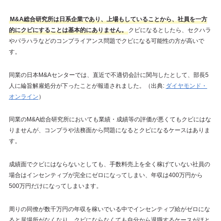
M&A総合研究所は日系企業であり、上場もしていることから、社員を一方
的にクビにすることは基本的にありません。
クビになるとしたら、セクハラ
やパラハラなどのコンプライアンス問題でクビになる可能性の方が高いで
す。
同業の日本M&Aセンターでは、直近で不適切会計に関与したとして、部長5
人に綸旨解雇処分が下ったことが報道されました。（出典:
ダイヤモンド・
オンライン
）
同業のM&A総合研究所においても業績・成績等の評価が悪くてもクビにはな
りませんが、コンプラや法務面から問題になるとクビになるケースはありま
す。
成績面でクビにはならないとしても、手数料売上を全く稼げていない社員の
場合はインセンティブが完全にゼロになってしまい、年収は400万円から
500万円だけになってしまいます。
周りの同僚が数千万円の年収を稼いでいる中でインセンティブ給がゼロにな
ると居場所がなくなり、クビにならなくても自分から退職するケースがほと