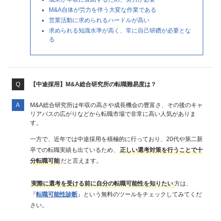
M&A自体が労力を伴う大変な作業である
営業活動に求められるハードルが高い
求められる知識水準が高く、常に自己研鑽が必要とな
る
【中途採用】M&A総合研究所の転職難易度は？
M&A総合研究所は年収の高さや成長機会の豊富さ、その後のキャ
リアパスの広がりなどから転職市場で非常に高い人気がありま
す。
一方で、近年では中途採用を積極的に行っており、20代や第二新
卒での転職実績も出ているため、
正しい選考対策を行うことで十
分転職可能
だと言えます。
実際に選考を受ける前に自分の転職可能性を知りたい
方は、
『
転職可能性診断
』という無料のツールをチェックしてみてくだ
さい。