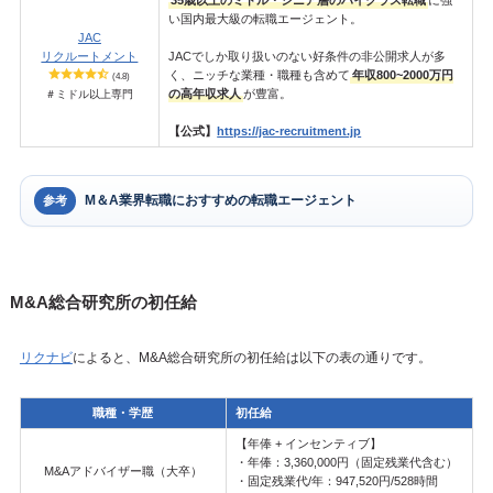
い国内最大級の転職エージェント。
JAC
リクルートメント
JACでしか取り扱いのない好条件の非公開求人が多
く、ニッチな業種・職種も含めて
年収800~2000万円
(4.8)
の高年収求人
が豊富。
＃ミドル以上専門
【公式】
https://jac-recruitment.jp
M＆A業界転職におすすめの転職エージェント
参考
M&A総合研究所の初任給
リクナビ
によると、M&A総合研究所の初任給は以下の表の通りです。
職種・学歴
初任給
【年俸 + インセンティブ】
・年俸：3,360,000円（固定残業代含む）
M&Aアドバイザー職（大卒）
・固定残業代/年：947,520円/528時間