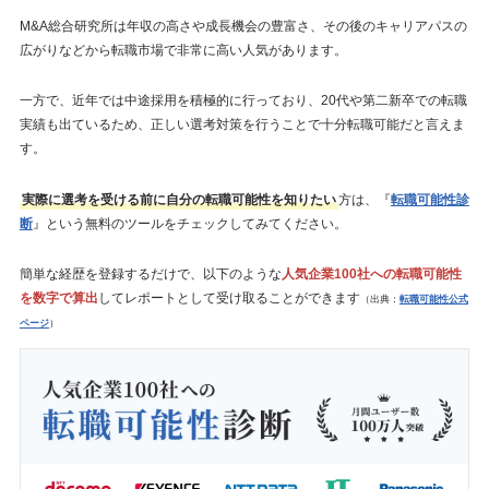
M&A総合研究所は年収の高さや成長機会の豊富さ、その後のキャリアパスの
広がりなどから転職市場で非常に高い人気があります。
一方で、近年では中途採用を積極的に行っており、20代や第二新卒での転職
実績も出ているため、正しい選考対策を行うことで十分転職可能だと言えま
す。
実際に選考を受ける前に自分の転職可能性を知りたい
方は、『
転職可能性診
断
』という無料のツールをチェックしてみてください。
簡単な経歴を登録するだけで、以下のような
人気企業100社への転職可能性
を数字で算出
してレポートとして受け取ることができます
（出典：
転職可能性公式
ページ
）