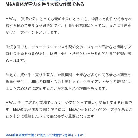
M&A自体が労力を伴う大変な作業である
M&Aは、買収企業にとっても売却企業にとっても、経営の方向性や将来を左
右する極めて重要な意思決定です。社員や経営陣にとっては、まさに社運を
かけた一大イベントといえます。
手続き面でも、デューデリジェンスや契約交渉、スキーム設計など複雑なプ
ロセスを経る必要があり、財務・会計・法務といった多面的な専門知識が求
められます。
加えて、買い手・売り手双方、金融機関、士業など多くの関係者との調整や
折衝が発生し、相応の時間と労力を要します。クライアントからの要請には
土日を含め迅速に対応することが求められる場面もあります。
M&Aは決して容易な業務ではなく、企業にとって重大な局面を支える仕事で
す。M&A総合研究所で働く場合には、M&Aが企業にとっての一大事であるこ
とを十分に理解したうえで臨む姿勢が重要となります。
M&A総合研究所で働くにあたって注意すべきポイント#3: