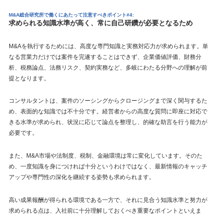
M&A総合研究所で働くにあたって注意すべきポイント#4:
求められる知識水準が高く、常に自己研鑽が必要となるため
M&Aを執行するためには、高度な専門知識と実務対応力が求められます。単
なる営業力だけでは案件を完遂することはできず、企業価値評価、財務分
析、税務論点、法務リスク、契約実務など、多岐にわたる分野への理解が前
提となります。
コンサルタントは、案件のソーシングからクロージングまで深く関与するた
め、表面的な知識では不十分です。経営者からの高度な質問に即座に対応で
きる水準が求められ、状況に応じて論点を整理し、的確な助言を行う能力が
必要です。
また、M&A市場や法制度、税制、金融環境は常に変化しています。そのた
め、一度知識を身につければ十分というわけではなく、最新情報のキャッチ
アップや専門性の深化を継続する姿勢も求められます。
高い成果報酬が得られる環境である一方で、それに見合う知識水準と努力が
求められる点は、入社前に十分理解しておくべき重要なポイントといえま