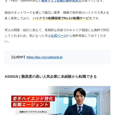
タ・P&G・Salesforceなど
業界トップ企業の高年収求人
を扱っています。
独自のネットワークを通じて幅広い業界・職種で高年収のハイクラス求人を
多く保有しており、
ハイクラス転職領域でNo.1の転職サービス
です。
求人の閲覧・紹介に加えて、長期的な目線でのキャリア相談にも無料で対応
してくれるため、気になった方は
公式ページ
から無料登録してみてくださ
い。
【公式HP】
https://jac-recruitment.jp
ASSIGN | 難易度の高い人気企業に未経験から転職できる