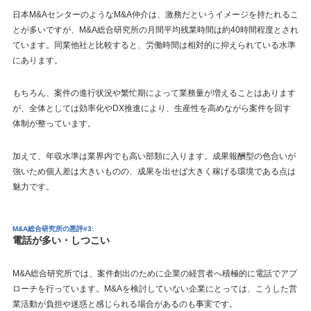
日本M&AセンターのようなM&A仲介は、激務だというイメージを持たれるこ
とが多いですが、M&A総合研究所の月間平均残業時間は約40時間程度とされ
ています。同業他社と比較すると、労働時間は相対的に抑えられている水準
にあります。
もちろん、案件の進行状況や繁忙期によって業務量が増えることはあります
が、全体としては効率化やDX推進により、生産性を高めながら案件を回す
体制が整っています。
加えて、年収水準は業界内でも高い部類に入ります。成果報酬型の色合いが
強いため個人差は大きいものの、成果を出せば大きく稼げる環境である点は
魅力です。
M&A総合研究所の悪評#3:
電話が多い・しつこい
M&A総合研究所では、案件創出のために企業の経営者へ積極的に電話でアプ
ローチを行っています。M&Aを検討していない企業にとっては、こうした営
業活動が負担や迷惑と感じられる場合があるのも事実です。