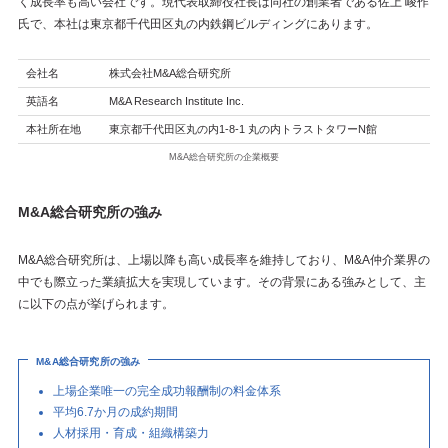
く成長率も高い会社です。現代表取締役社長は同社の創業者である佐上 峻作
氏で、本社は東京都千代田区丸の内鉄鋼ビルディングにあります。
会社名
株式会社M&A総合研究所
英語名
M&A Research Institute Inc.
本社所在地
東京都千代田区丸の内1-8-1 丸の内トラストタワーN館
M&A総合研究所の企業概要
M&A総合研究所の強み
M&A総合研究所は、上場以降も高い成長率を維持しており、M&A仲介業界の
中でも際立った業績拡大を実現しています。その背景にある強みとして、主
に以下の点が挙げられます。
M&A総合研究所の強み
上場企業唯一の完全成功報酬制の料金体系
平均6.7か月の成約期間
人材採用・育成・組織構築力