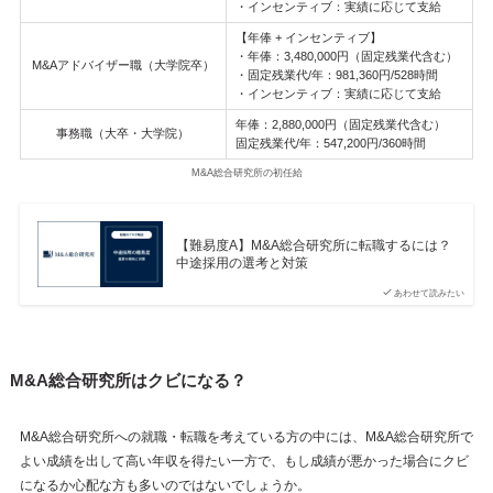
・インセンティブ：実績に応じて支給
【年俸 + インセンティブ】
・年俸：3,480,000円（固定残業代含む）
M&Aアドバイザー職（大学院卒）
・固定残業代/年：981,360円/528時間
・インセンティブ：実績に応じて支給
年俸：2,880,000円（固定残業代含む）
事務職（大卒・大学院）
固定残業代/年：547,200円/360時間
M&A総合研究所の初任給
【難易度A】M&A総合研究所に転職するには？
中途採用の選考と対策
あわせて読みたい
M&A総合研究所はクビになる？
M&A総合研究所への就職・転職を考えている方の中には、M&A総合研究所で
よい成績を出して高い年収を得たい一方で、もし成績が悪かった場合にクビ
になるか心配な方も多いのではないでしょうか。