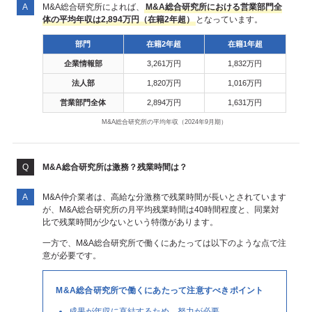
M&A総合研究所によれば、
M&A総合研究所における営業部門全
体の平均年収は2,894万円（在籍2年超）
となっています。
部門
在籍2年超
在籍1年超
企業情報部
3,261万円
1,832万円
法人部
1,820万円
1,016万円
営業部門全体
2,894万円
1,631万円
M&A総合研究所の平均年収（2024年9月期）
M&A総合研究所は激務？残業時間は？
M&A仲介業者は、高給な分激務で残業時間が長いとされています
が、M&A総合研究所の月平均残業時間は40時間程度と、同業対
比で残業時間が少ないという特徴があります。
一方で、M&A総合研究所で働くにあたっては以下のような点で注
意が必要です。
M&A総合研究所で働くにあたって注意すべきポイント
成果が年収に直結するため、努力が必要