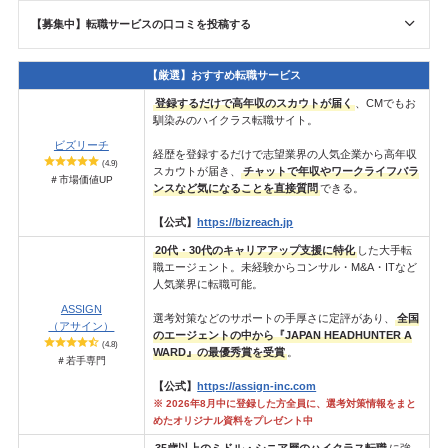
【募集中】転職サービスの口コミを投稿する
【厳選】おすすめ転職サービス
登録するだけで高年収のスカウトが届く
、CMでもお
馴染みのハイクラス転職サイト。
ビズリーチ
経歴を登録するだけで志望業界の人気企業から高年収
(4.9)
スカウトが届き、
チャットで年収やワークライフバラ
＃市場価値UP
ンスなど気になることを直接質問
できる。
【公式】
https://bizreach.jp
20代・30代のキャリアアップ支援に特化
した大手転
職エージェント。未経験からコンサル・M&A・ITなど
人気業界に転職可能。
ASSIGN
選考対策などのサポートの手厚さに定評があり、
全国
（アサイン）
のエージェントの中から『JAPAN HEADHUNTER A
(4.8)
WARD』の最優秀賞を受賞
。
＃若手専門
【公式】
https://assign-inc.com
※ 2026年8月中に登録した方全員に、選考対策情報をまと
めたオリジナル資料をプレゼント中
35歳以上のミドル・シニア層のハイクラス転職
に強