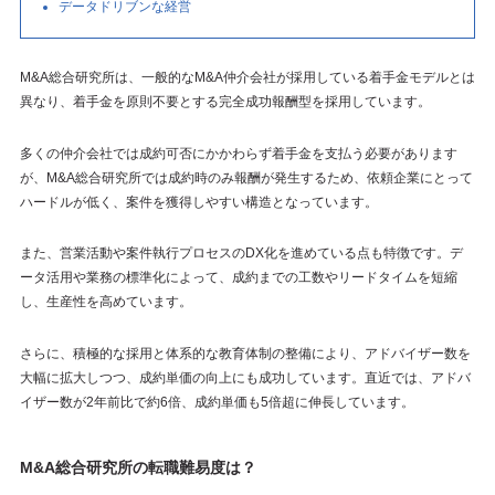
データドリブンな経営
M&A総合研究所は、一般的なM&A仲介会社が採用している着手金モデルとは
異なり、着手金を原則不要とする完全成功報酬型を採用しています。
多くの仲介会社では成約可否にかかわらず着手金を支払う必要があります
が、M&A総合研究所では成約時のみ報酬が発生するため、依頼企業にとって
ハードルが低く、案件を獲得しやすい構造となっています。
また、営業活動や案件執行プロセスのDX化を進めている点も特徴です。デ
ータ活用や業務の標準化によって、成約までの工数やリードタイムを短縮
し、生産性を高めています。
さらに、積極的な採用と体系的な教育体制の整備により、アドバイザー数を
大幅に拡大しつつ、成約単価の向上にも成功しています。直近では、アドバ
イザー数が2年前比で約6倍、成約単価も5倍超に伸長しています。
M&A総合研究所の転職難易度は？