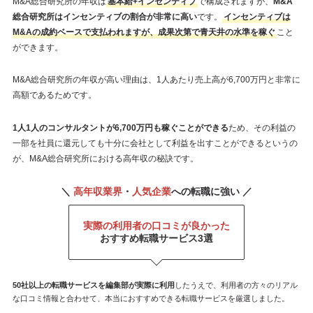
M&A総合研究所の年収は
基本給+インセンティブ
で構成されますが、
M&A
総合研究所はインセンティブの割合が非常に高い
です。
インセンティブは
M&Aの成約ベースで支払われますが、成果次第で青天井の水準を稼ぐ
こと
ができます。
M&A総合研究所の年収が高い理由は、1人あたり売上高が6,700万円と非常に
高額であるためです。
1人1人のコンサルタントが6,700万円も稼ぐことができる
ため、その利益の
一部を社員に還元しても十分に会社として利益を出すことができるというの
が、M&A総合研究所における高年収の秘訣です。
＼
高年収業界
・
人気企業
への転職に強い ／
実際の利用者の口コミが良かった
おすすめ転職サービス3選
50社以上の転職サービスを
編集部が
実際に利用
したうえで、利用者の方々のリアル
な口コミ情報と合わせて、本当におすすめできる転職サービスを厳選しました。