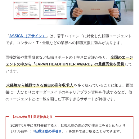
『
ASSIGN（アサイン）
』は、若手ハイエンドに特化した転職エージェント
です。コンサル・IT・金融などの業界への転職支援に強みがあります。
面接対策や業界研究など転職サポートの丁寧さに定評があり、
全国のエージ
ェントの中から『JAPAN HEADHUNTER AWARD』の最優秀賞を受賞
して
います。
未経験から挑戦できる独自の高年収求人
を多く扱っていることに加え、面談
後に一人ひとりにオーダーメイドのキャリアプラン資料を作成するなど、他
のエージェントとは一線を画した丁寧すぎるサポートが特徴です。
【2026年8月】限定特典あり
2026年8月中に無料登録すると、転職活動の進め方や注意点をまとめたオリ
ジナル資料（『
転職活動の手引き
』）を無料で受け取ることができます。