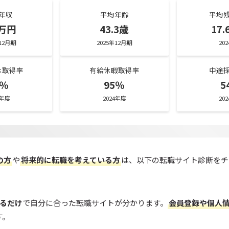
年収
平均年齢
平均
5万円
43.3歳
17
年12月期
2025年12月期
20
休取得率
有給休暇取得率
中途
8％
95％
5
4年度
2024年度
20
の方
や
将来的に転職を考えている方
は、以下の転職サイト診断をチ
えるだけ
で自分に合った転職サイトが分かります。
会員登録や個人
す。