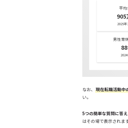
平均
90
2025
男性育
8
202
なお、
現在転職活動中
い。
5つの簡単な質問に答
はその場で表示されま