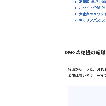
高年収
: 年収1,
ホワイト企業
:
大企業のメリッ
キャリアパス
:
DMG森精機の転
結論から言うと、DM
易度は高い
です。一方