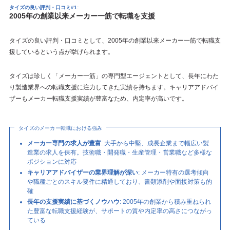
タイズの良い評判・口コミ#1:
2005年の創業以来メーカー一筋で転職を支援
タイズの良い評判・口コミとして、2005年の創業以来メーカー一筋で転職支
援しているという点が挙げられます。
タイズは珍しく「メーカー一筋」の専門型エージェントとして、長年にわた
り製造業界への転職支援に注力してきた実績を持ちます。キャリアアドバイ
ザーもメーカー転職支援実績が豊富なため、内定率が高いです。
タイズのメーカー転職における強み
メーカー専門の求人が豊富
: 大手から中堅、成長企業まで幅広い製
造業の求人を保有。技術職・開発職・生産管理・営業職など多様な
ポジションに対応
キャリアアドバイザーの業界理解が深い
: メーカー特有の選考傾向
や職種ごとのスキル要件に精通しており、書類添削や面接対策も的
確
長年の支援実績に基づくノウハウ
: 2005年の創業から積み重ねられ
た豊富な転職支援経験が、サポートの質や内定率の高さにつながっ
ている