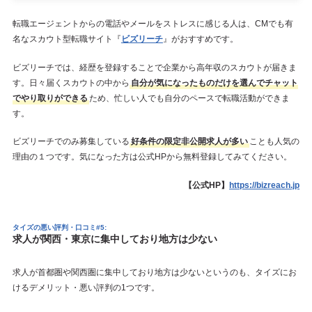
転職エージェントからの電話やメールをストレスに感じる人は、CMでも有
名なスカウト型転職サイト『
ビズリーチ
』がおすすめです。
ビズリーチでは、経歴を登録することで企業から高年収のスカウトが届きま
す。日々届くスカウトの中から
自分が気になったものだけを選んでチャット
でやり取りができる
ため、忙しい人でも自分のペースで転職活動ができま
す。
ビズリーチでのみ募集している
好条件の限定非公開求人が多い
ことも人気の
理由の１つです。気になった方は公式HPから無料登録してみてください。
【公式HP】
https://bizreach.jp
タイズの悪い評判・口コミ#5:
求人が関西・東京に集中しており地方は少ない
求人が首都圏や関西圏に集中しており地方は少ないというのも、タイズにお
けるデメリット・悪い評判の1つです。