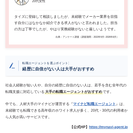
20代女性
タイズに登録して相談しましたが、未経験でメーカー業界を目指
す自分にはなかなか紹介できる求人がないと言われました。担当
の方は丁寧でしたが、やはり実務経験がないと厳しいようです。
出典：アンケート調査（調査期間：2023年9月~2026年8月）
:
転職エージェントを選ぶポイント
経歴に自信がない人は大手がおすすめ
社会人経験が短い人や、自分の経歴に自信のない人は、若手を含む全年代の
転職支援に対応している
大手の転職エージェントがおすすめ
です。
中でも、人材大手のマイナビが運営する『
マイナビ転職エージェント
』は、
未経験でも転職できる高年収のホワイト求人が多く、20代・30代の利用者か
ら人気が高いサービスです。
【公式HP】
https://mynavi-agent.jp