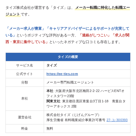
タイズ株式会社が運営する「タイズ」は、
メーカー転職に特化した転職エー
ジェント
です。
「メーカー求人が豊富」「キャリアアドバイザーによるサポートが充実して
いる」
というポジティブな評判がある一方、
「連絡がしつこい」「求人が関
西・東京に集中している」
といったネガティブな口コミも存在します。
タイズの概要
サービス名
タイズ
公式サイト
https://ee-ties.com
分類
メーカー専門転職エージェント
本社
: 大阪府大阪市北区梅田2-2-22 ハービスENTオ
フィスタワー23階
本社
関東支社
: 東京都目黒区青葉台3丁目1-18 青葉台タ
ワーアネックス 2階
株式会社タイズ（じげんグループ）
運営会社
厚生労働省 有料職業紹介事業許可番号
27-ユ-300393
料金
無料