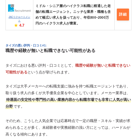
ミドル・シニア層のハイクラス転職に精通した老
舗の転職エージェント。ニッチな業界・職種も含
詳細
JACリクルートメン
めて幅広い求人を扱っており、年収800~2000万
ト
円のハイクラス求人が豊富。
4.7
タイズの悪い評判・口コミ#1:
職歴や経験が無いと転職できない可能性がある
タイズにおける悪い評判・口コミとして、
職歴や経験が無いと転職できない
可能性がある
という点が挙げられます。
タイズは大手メーカーへの転職支援に強みを持つ転職エージェントであり、
取り扱う求人の多くが大手優良企業を中心としています。メーカー業界は、
待遇面の安定性や専門性の高い業務内容から転職市場でも非常に人気が高い
分野
です。
そのため、こうした人気企業では応募時点で一定の職歴・スキル・実績が求
められることが多く、未経験者や実務経験の浅い方にとっては、ハードルが
高くなる傾向にあります。