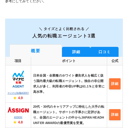
参考にしてみてください。
＼ タイズとよく比較される ／
人気の転職エージェント3選
概要
詳細
口コミ
項目
ポイント
公式
日本全国・全業種のホワイト優良求人を幅広く扱
う国内最大級の転職エージェント。独自の非公開
詳細
求人が多く、利用者の年収UP率は61.1％と非常に
高水準。
マイナビ転職AGENT
4.9
20代・30代のキャリアアップに特化した大手の転
職エージェント。サポートの手厚さに定評があ
詳細
り、全国のエージェントの中からJAPAN HEADH
ASSIGN
4.8
UNTER AWARDの最優秀賞を受賞。