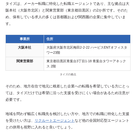
タイズは、メーカー転職に特化した転職エージェントであり、主な拠点は大
阪本社（大阪市北区）と関東営業部（東京都目黒区）の2か所です。そのた
め、保有している求人の多くは首都圏および関西圏の企業に集中していま
す。
事業所
住所
大阪本社
大阪府大阪市北区梅田2-2-22 ハービスENTオフィスタ
ワー23階
関東営業部
東京都目黒区青葉台3丁目1-18 青葉台タワーアネック
ス 2階
タイズの拠点
そのため、地方在住で地元に根差した企業への転職を希望している方にとっ
ては、タイズだけでは希望に沿った支援を受けにくい場合があるため注意が
必要です。
地域を問わず幅広く転職先を検討したい方や、地方での転職に特化した支援
を受けたい方は、
リクルートエージェント
など他の全国対応型エージェント
との併用も視野に入れると良いでしょう。