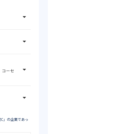
、コーセ
度C」の企業であっ