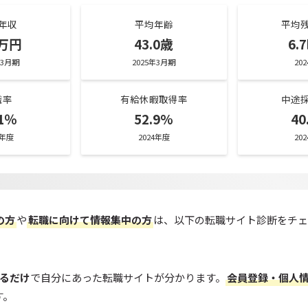
年収
平均年齢
平均
9万円
43.0歳
6.
年3月期
2025年3月期
20
職率
有給休暇取得率
中途
61％
52.9%
40
4年度
2024年度
20
の方
や
転職に向けて情報集中の方
は、以下の転職サイト診断をチェ
えるだけ
で自分にあった転職サイトが分かります。
会員登録・個人
す。