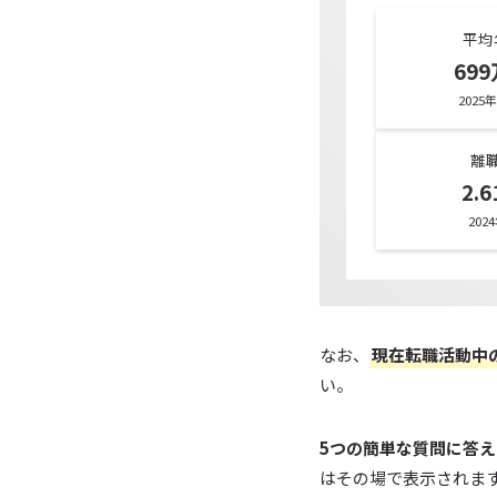
平均
69
2025
離
2.
202
なお、
現在転職活動中
い。
5つの簡単な質問に答
はその場で表示されま