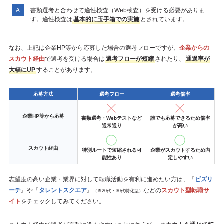
書類選考と合わせて適性検査（Web検査）を受ける必要がありま
す。適性検査は
基本的に玉手箱での実施
とされています。
なお、上記は企業HP等から応募した場合の選考フローですが、
企業からの
スカウト経由
で選考を受ける場合は
選考フローが短縮
されたり、
通過率が
大幅にUP
することがあります。
応募方法
選考フロー
選考倍率
企業HP等から応募
書類選考・Webテストなど
誰でも応募できるため倍率
通常通り
が高い
スカウト経由
特別ルートで短縮される可
企業がスカウトするため内
能性あり
定しやすい
志望度の高い企業・業界に対して転職活動を有利に進めたい方は、『
ビズリ
ーチ
』や『
タレントスクエア
』
などの
スカウト型転職サ
（※20代・30代特化型）
イト
をチェックしてみてください。