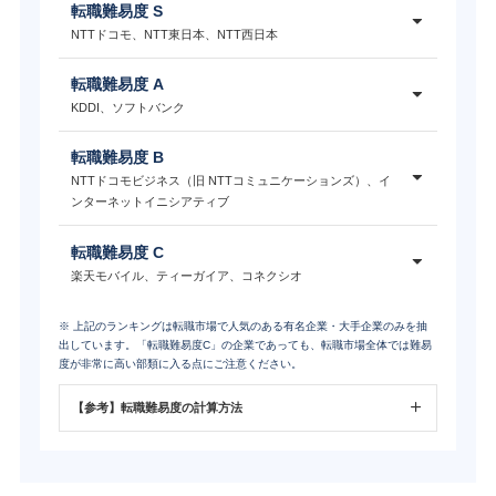
転職難易度 S
NTTドコモ、NTT東日本、NTT西日本
転職難易度 A
KDDI、ソフトバンク
転職難易度 B
NTTドコモビジネス（旧 NTTコミュニケーションズ）、イ
ンターネットイニシアティブ
転職難易度 C
楽天モバイル、ティーガイア、コネクシオ
※ 上記のランキングは転職市場で人気のある有名企業・大手企業のみを抽
出しています。「転職難易度C」の企業であっても、転職市場全体では難易
度が非常に高い部類に入る点にご注意ください。
【参考】転職難易度の計算方法