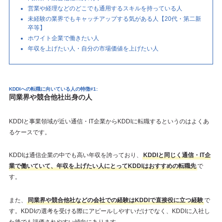
営業や経理などのどこでも通用するスキルを持っている人
未経験の業界でもキャッチアップする気がある人【20代・第二新
卒等】
ホワイト企業で働きたい人
年収を上げたい人・自分の市場価値を上げたい人
KDDIへの転職に向いている人の特徴#1:
同業界や競合他社出身の人
KDDIと事業領域が近い通信・IT企業からKDDIに転職するというのはよくあ
るケースです。
KDDIは通信企業の中でも高い年収を誇っており、
KDDIと同じく通信・IT企
業で働いていて、年収を上げたい人にとってKDDIはおすすめの転職先
で
す。
また、
同業界や競合他社などの会社での経験はKDDIで直接役に立つ経験
で
す。KDDIの選考を受ける際にアピールしやすいだけでなく、KDDIに入社し
た後でも評価されやすい傾向にあります。