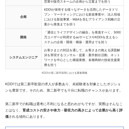
営業や販売スキームの企画から立案までを担う
KDDIが保有する様々なデータを活用したデータドリ
ブン・マーケティングにおける新規事業や、法人領域
企画
における新規事業・M&Aを含むアライアンス戦略の立
案から推進までを担う
「通信とライフデザインの融合」を推進すべく、5000
開発
万ユーザーが利用するauサービスやKDDIを支えるシ
ステムの企画・開発・構築・運用までを担う
お客さまとの対話を通して、お客さまの抱える課題解
決を実現するコンサル・提案・案件創出活動、ネット
システムエンジニア
ワークを中心とした構築業務、各種商材の技術支援業
務を担う
KDDIの第二新卒採用における募集職種
KDDIでは第二新卒歓迎の求人が多数あり、未経験者を対象としたポジショ
ンも豊富です。そのため、第二新卒でも十分に転職のチャンスがあります。
第二新卒での転職は選考に不利になると思われがちですが、実際はそんなこ
とはなく、
育成コストの安さや体力・吸収力の高さによって企業から高く評
価
される傾向にあります。