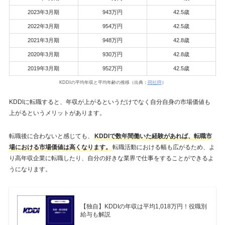
2023年3月期
943万円
42.5歳
2022年3月期
954万円
42.5歳
2021年3月期
948万円
42.8歳
2020年3月期
930万円
42.8歳
2019年3月期
952万円
42.5歳
KDDIの平均年収と平均年齢の推移（出典：
同社IR
）
KDDIに転職すると、年収が上がるというだけでなく自分自身の市場価値も
上がるというメリットがあります。
転職後に合わないと感じても、
KDDIで数年間働いた経験があれば、転職市
場における市場価値は高くなります。
転職活動における幅も広がるため、よ
り高年収企業に転職したり、自分の好きな業界で仕事をすることができるよ
うになります。
【独自】KDDIの年収は平均1,018万円！役職別
給与も解説