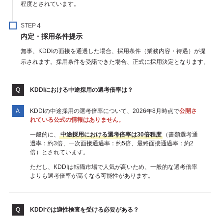
程度とされています。
STEP
内定・採用条件提示
無事、KDDIの面接を通過した場合、採用条件（業務内容・待遇）が提
示されます。採用条件を受諾できた場合、正式に採用決定となります。
KDDIにおける中途採用の選考倍率は？
KDDIの中途採用の選考倍率について、2026年8月時点で
公開さ
れている公式の情報はありません。
一般的に、
中途採用における選考倍率は30倍程度
（書類選考通
過率：約3倍、一次面接通過率：約5倍、最終面接通過率：約2
倍）とされています。
ただし、KDDIは転職市場で人気が高いため、一般的な選考倍率
よりも選考倍率が高くなる可能性があります。
KDDIでは適性検査を受ける必要がある？