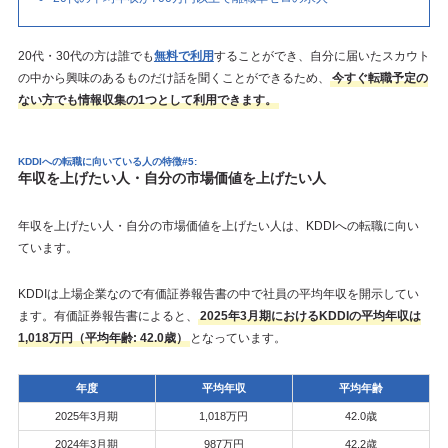
20代・30代の方は誰でも
無料で利用
することができ、自分に届いたスカウト
の中から興味のあるものだけ話を聞くことができるため、
今すぐ転職予定の
ない方でも情報収集の1つとして利用できます。
KDDIへの転職に向いている人の特徴#5:
年収を上げたい人・自分の市場価値を上げたい人
年収を上げたい人・自分の市場価値を上げたい人は、KDDIへの転職に向い
ています。
KDDIは上場企業なので有価証券報告書の中で社員の平均年収を開示してい
ます。有価証券報告書によると、
2025年3月期におけるKDDIの平均年収は
1,018万円（平均年齢: 42.0歳）
となっています。
年度
平均年収
平均年齢
2025年3月期
1,018万円
42.0歳
2024年3月期
987万円
42.2歳