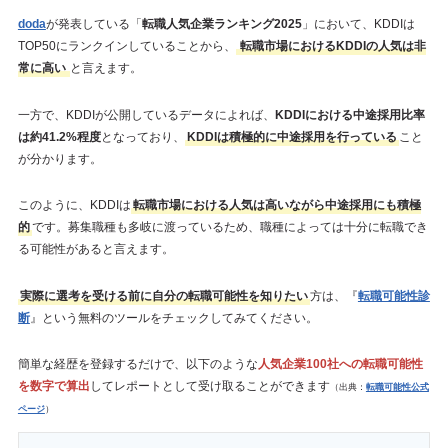
doda
が発表している「
転職人気企業ランキング2025
」において、KDDIは
TOP50にランクインしていることから、
転職市場におけるKDDIの人気は非
常に高い
と言えます。
一方で、KDDIが公開しているデータによれば、
KDDIにおける中途採用比率
は約41.2%程度
となっており、
KDDIは積極的に中途採用を行っている
こと
が分かります。
このように、KDDIは
転職市場における人気は高いながら中途採用にも積極
的
です。募集職種も多岐に渡っているため、職種によっては十分に転職でき
る可能性があると言えます。
実際に選考を受ける前に自分の転職可能性を知りたい
方は、『
転職可能性診
断
』という無料のツールをチェックしてみてください。
簡単な経歴を登録するだけで、以下のような
人気企業100社への転職可能性
を数字で算出
してレポートとして受け取ることができます
（出典：
転職可能性公式
ページ
）