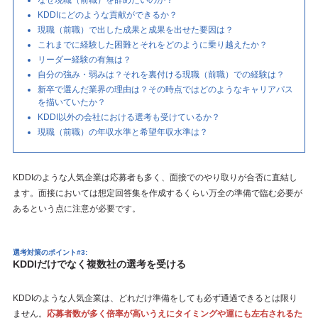
KDDIにどのような貢献ができるか？
現職（前職）で出した成果と成果を出せた要因は？
これまでに経験した困難とそれをどのように乗り越えたか？
リーダー経験の有無は？
自分の強み・弱みは？それを裏付ける現職（前職）での経験は？
新卒で選んだ業界の理由は？その時点ではどのようなキャリアパス
を描いていたか？
KDDI以外の会社における選考も受けているか？
現職（前職）の年収水準と希望年収水準は？
KDDIのような人気企業は応募者も多く、面接でのやり取りが合否に直結し
ます。面接においては想定回答集を作成するくらい万全の準備で臨む必要が
あるという点に注意が必要です。
選考対策のポイント#3:
KDDIだけでなく複数社の選考を受ける
KDDIのような人気企業は、どれだけ準備をしても必ず通過できるとは限り
ません。
応募者数が多く倍率が高いうえにタイミングや運にも左右されるた