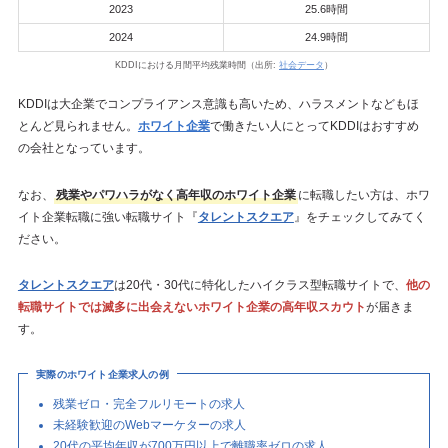
2023
25.6時間
2024
24.9時間
KDDIにおける月間平均残業時間（出所:
社会データ
）
KDDIは大企業でコンプライアンス意識も高いため、ハラスメントなどもほ
とんど見られません。
ホワイト企業
で働きたい人にとってKDDIはおすすめ
の会社となっています。
なお、
残業やパワハラがなく高年収のホワイト企業
に転職したい方は、ホワ
イト企業転職に強い転職サイト『
タレントスクエア
』をチェックしてみてく
ださい。
タレントスクエア
は20代・30代に特化したハイクラス型転職サイトで、
他の
転職サイトでは滅多に出会えないホワイト企業の高年収スカウト
が届きま
す。
実際のホワイト企業求人の例
残業ゼロ・完全フルリモートの求人
未経験歓迎のWebマーケターの求人
20代の平均年収が700万円以上で離職率ゼロの求人