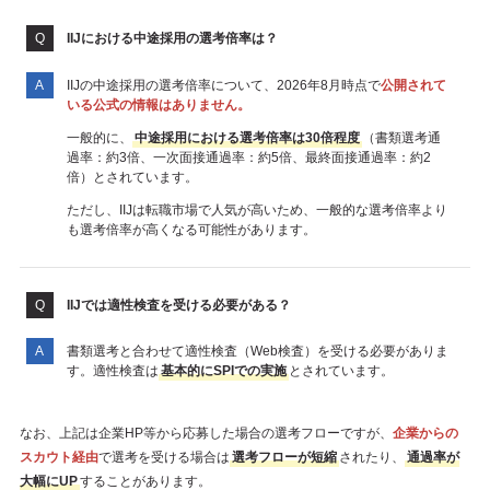
IIJにおける中途採用の選考倍率は？
IIJの中途採用の選考倍率について、2026年8月時点で
公開されて
いる公式の情報はありません。
一般的に、
中途採用における選考倍率は30倍程度
（書類選考通
過率：約3倍、一次面接通過率：約5倍、最終面接通過率：約2
倍）とされています。
ただし、IIJは転職市場で人気が高いため、一般的な選考倍率より
も選考倍率が高くなる可能性があります。
IIJでは適性検査を受ける必要がある？
書類選考と合わせて適性検査（Web検査）を受ける必要がありま
す。適性検査は
基本的にSPIでの実施
とされています。
なお、上記は企業HP等から応募した場合の選考フローですが、
企業からの
スカウト経由
で選考を受ける場合は
選考フローが短縮
されたり、
通過率が
大幅にUP
することがあります。