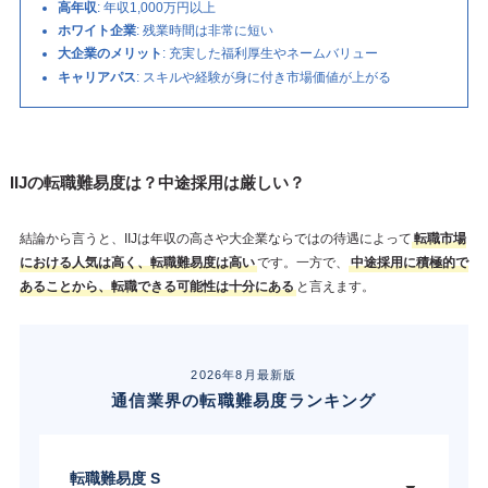
高年収
: 年収1,000万円以上
ホワイト企業
: 残業時間は非常に短い
大企業のメリット
: 充実した福利厚生やネームバリュー
キャリアパス
: スキルや経験が身に付き市場価値が上がる
IIJの転職難易度は？中途採用は厳しい？
結論から言うと、IIJは年収の高さや大企業ならではの待遇によって
転職市場
における人気は高く、転職難易度は高い
です。一方で、
中途採用に積極的で
あることから、転職できる可能性は十分にある
と言えます。
2026年8月最新版
通信業界の転職難易度ランキング
転職難易度 S