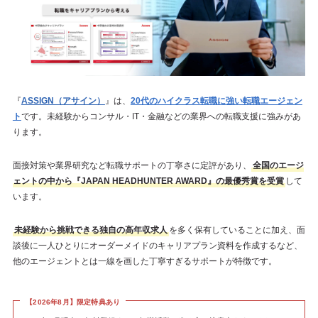
『
ASSIGN（アサイン）
』は、
20代のハイクラス転職に強い転職エージェン
ト
です。未経験からコンサル・IT・金融などの業界への転職支援に強みがあ
ります。
面接対策や業界研究など転職サポートの丁寧さに定評があり、
全国のエージ
ェントの中から『JAPAN HEADHUNTER AWARD』の最優秀賞を受賞
して
います。
未経験から挑戦できる独自の高年収求人
を多く保有していることに加え、面
談後に一人ひとりにオーダーメイドのキャリアプラン資料を作成するなど、
他のエージェントとは一線を画した丁寧すぎるサポートが特徴です。
【2026年8月】限定特典あり