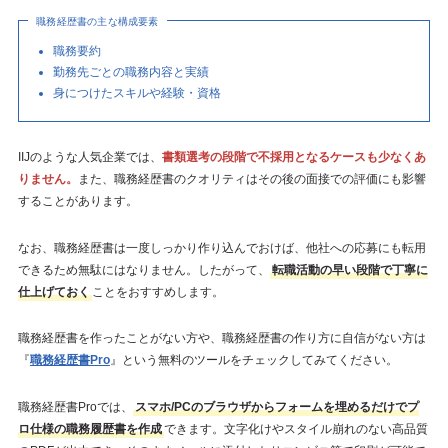
職務経歴書の主な構成要素
職務要約
勤務先ごとの職務内容と実績
身につけたスキルや経験・資格
IIJのような人気企業では、
書類選考の段階で不採用となるケースも少なくあ
りません。
また、職務経歴書のクオリティはその後の面接での評価にも影響
することがあります。
なお、職務経歴書は一度しっかり作り込んでおけば、他社への応募にも転用
できるため無駄にはなりません。したがって、
転職活動の早い段階で丁寧に
仕上げておく
ことをおすすめします。
職務経歴書を作ったことがない方や、職務経歴書の作り方に自信がない方は
『
職務経歴書Pro
』という無料のツールをチェックしてみてください。
職務経歴書Proでは、
スマホ/PCのブラウザからフォームを埋めるだけでプ
ロ仕様の職務履歴書を作成
できます。文字化けやスタイル崩れのない高品質