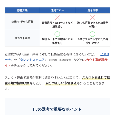
応募方法
選考フロー
選考倍率
企業HP等から応募
書類選考・Webテストなど
誰でも応募できるため倍率
通常通り
が高い
スカウト経由
特別ルートで短縮される可
企業がスカウトするため内
能性あり
定しやすい
志望度の高い企業・業界に対して転職活動を有利に進めたい方は、『
ビズリ
ーチ
』や『
タレントスクエア
』
などの
スカウト型転職サ
（※20代・30代特化型）
イト
をチェックしてみてください。
スカウト経由で選考が有利に進みやすいことに加えて、
スカウトを通じて転
職市場の情報収集
をしたり、
自分の正しい市場価値
を知ることもできま
す。
IIJの選考で重要なポイント