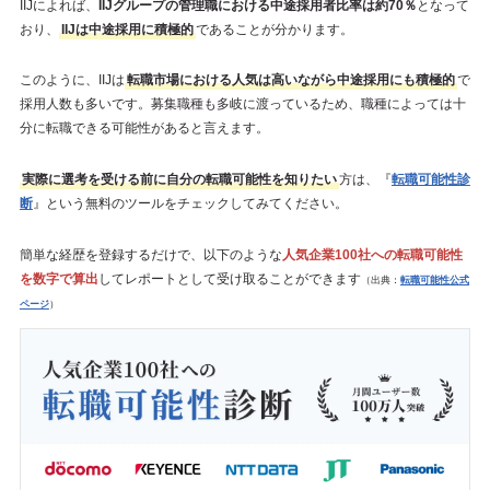
IIJによれば、
IIJグループの管理職における中途採用者比率は約70％
となって
おり、
IIJは中途採用に積極的
であることが分かります。
このように、IIJは
転職市場における人気は高いながら中途採用にも積極的
で
採用人数も多いです。募集職種も多岐に渡っているため、職種によっては十
分に転職できる可能性があると言えます。
実際に選考を受ける前に自分の転職可能性を知りたい
方は、『
転職可能性診
断
』という無料のツールをチェックしてみてください。
簡単な経歴を登録するだけで、以下のような
人気企業100社への転職可能性
を数字で算出
してレポートとして受け取ることができます
（出典：
転職可能性公式
ページ
）