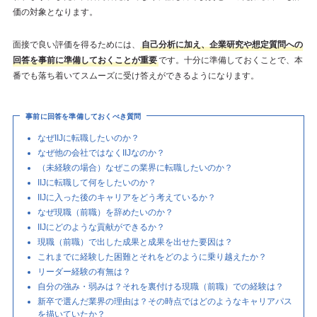
価の対象となります。
面接で良い評価を得るためには、
自己分析に加え、企業研究や想定質問への
回答を事前に準備しておくことが重要
です。十分に準備しておくことで、本
番でも落ち着いてスムーズに受け答えができるようになります。
事前に回答を準備しておくべき質問
なぜIIJに転職したいのか？
なぜ他の会社ではなくIIJなのか？
（未経験の場合）なぜこの業界に転職したいのか？
IIJに転職して何をしたいのか？
IIJに入った後のキャリアをどう考えているか？
なぜ現職（前職）を辞めたいのか？
IIJにどのような貢献ができるか？
現職（前職）で出した成果と成果を出せた要因は？
これまでに経験した困難とそれをどのように乗り越えたか？
リーダー経験の有無は？
自分の強み・弱みは？それを裏付ける現職（前職）での経験は？
新卒で選んだ業界の理由は？その時点ではどのようなキャリアパス
を描いていたか？