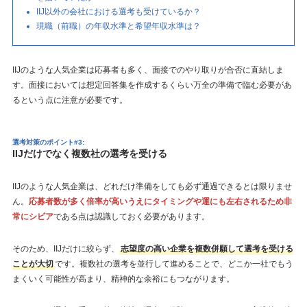
IIJ以外の会社における選考も受けているか？
現職（前職）の年収水準と希望年収水準は？
IIJのような人気企業は応募者も多く、面接でのやり取りが合否に直結しま
す。面接においては想定回答集を作成するくらい万全の準備で臨む必要があ
るという点に注意が必要です。
選考対策のポイント#3:
IIJだけでなく複数社の選考を受ける
IIJのような人気企業は、どれだけ準備をしても必ず通過できるとは限りませ
ん。
応募者数が多く倍率が高いうえにタイミングや運にも左右されるため非
常にシビア
である点は認識しておく必要があります。
そのため、IIJだけに絞らず、
志望度の高い企業を複数併願して選考を受ける
ことが大切
です。複数社の選考を並行して進めることで、どこか一社でもう
まくいく可能性が高まり、精神的な余裕にもつながります。