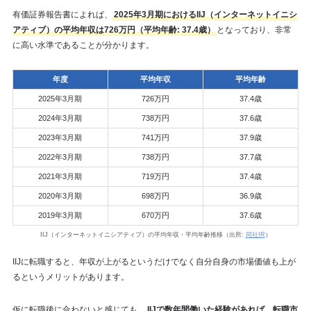
有価証券報告書によれば、
2025年3月期におけるIIJ（インターネットイニシ
アティブ）の平均年収は726万円（平均年齢: 37.4歳）
となっており、非常
に高い水準であることが分かります。
年度
平均年収
平均年齢
2025年3月期
726万円
37.4歳
2024年3月期
738万円
37.6歳
2023年3月期
741万円
37.9歳
2022年3月期
738万円
37.7歳
2021年3月期
719万円
37.4歳
2020年3月期
698万円
36.9歳
2019年3月期
670万円
37.6歳
IIJ（インターネットイニシアティブ）の平均年収・平均年齢推移（出所:
同社IR
）
IIJに転職すると、年収が上がるというだけでなく自分自身の市場価値も上が
るというメリットがあります。
仮に転職後に合わないと感じても、
IIJで数年間働いた経験があれば、転職市