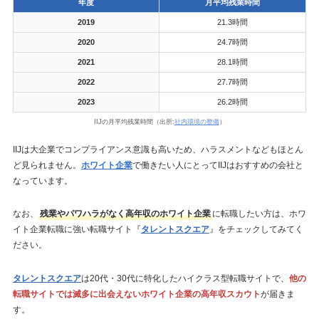
年度
月平均残業時間
2019
21.3時間
2020
24.7時間
2021
28.1時間
2022
27.7時間
2023
26.2時間
IIJの月平均残業時間（出所:
社内環境の整備
）
IIJは大企業でコンプライアンス意識も高いため、ハラスメントなどもほとん
ど見られません。
ホワイト企業
で働きたい人にとってIIJはおすすめの会社と
なっています。
なお、
残業やパワハラがなく高年収のホワイト企業
に転職したい方は、ホワ
イト企業転職に強い転職サイト『
タレントスクエア
』をチェックしてみてく
ださい。
タレントスクエア
は20代・30代に特化したハイクラス型転職サイトで、
他の
転職サイトでは滅多に出会えないホワイト企業の高年収スカウト
が届きま
す。