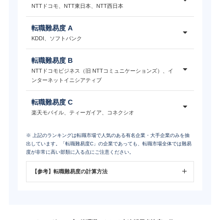
NTTドコモ、NTT東日本、NTT西日本
転職難易度 A
KDDI、ソフトバンク
転職難易度 B
NTTドコモビジネス（旧 NTTコミュニケーションズ）、イ
ンターネットイニシアティブ
転職難易度 C
楽天モバイル、ティーガイア、コネクシオ
※ 上記のランキングは転職市場で人気のある有名企業・大手企業のみを抽
出しています。「転職難易度C」の企業であっても、転職市場全体では難易
度が非常に高い部類に入る点にご注意ください。
【参考】転職難易度の計算方法