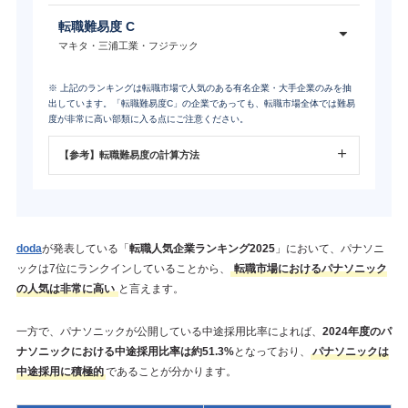
転職難易度 C
マキタ・三浦工業・フジテック
※ 上記のランキングは転職市場で人気のある有名企業・大手企業のみを抽
出しています。「転職難易度C」の企業であっても、転職市場全体では難易
度が非常に高い部類に入る点にご注意ください。
【参考】転職難易度の計算方法
doda
が発表している「
転職人気企業ランキング2025
」において、パナソニ
ックは7位にランクインしていることから、
転職市場におけるパナソニック
の人気は非常に高い
と言えます。
一方で、パナソニックが公開している中途採用比率によれば、
2024年度のパ
ナソニックにおける中途採用比率は約51.3%
となっており、
パナソニックは
中途採用に積極的
であることが分かります。