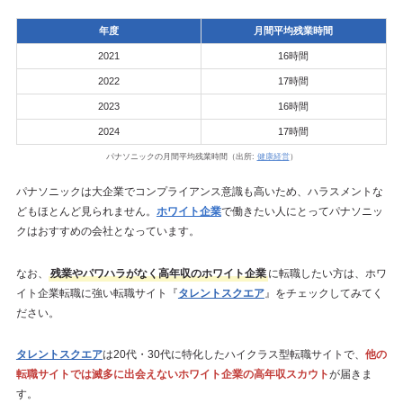
年度
月間平均残業時間
2021
16時間
2022
17時間
2023
16時間
2024
17時間
パナソニックの月間平均残業時間（出所:
健康経営
）
パナソニックは大企業でコンプライアンス意識も高いため、ハラスメントな
どもほとんど見られません。
ホワイト企業
で働きたい人にとってパナソニッ
クはおすすめの会社となっています。
なお、
残業やパワハラがなく高年収のホワイト企業
に転職したい方は、ホワ
イト企業転職に強い転職サイト『
タレントスクエア
』をチェックしてみてく
ださい。
タレントスクエア
は20代・30代に特化したハイクラス型転職サイトで、
他の
転職サイトでは滅多に出会えないホワイト企業の高年収スカウト
が届きま
す。