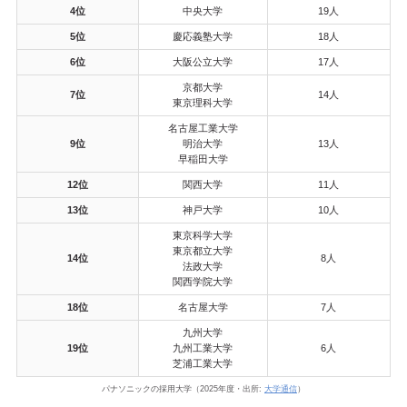
4位
中央大学
19人
5位
慶応義塾大学
18人
6位
大阪公立大学
17人
京都大学
7位
14人
東京理科大学
名古屋工業大学
9位
明治大学
13人
早稲田大学
12位
関西大学
11人
13位
神戸大学
10人
東京科学大学
東京都立大学
14位
8人
法政大学
関西学院大学
18位
名古屋大学
7人
九州大学
19位
九州工業大学
6人
芝浦工業大学
パナソニックの採用大学（2025年度・出所:
大学通信
）