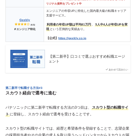
リジナル資料をプレゼント中
エンジニアの年収UPに特化した国内最大級の転職キャリア
支援サービス。
Geekly
利用者の年収UP額は平均81万円
、
5人中4人が年収UPを実
(4.5)
現
という圧倒的な実績あり。
＃エンジニア特化
【公式】
https://geekly.co.jp
【第二新卒】口コミで選ぶおすすめ転職エージ
ェント
あわせて読みたい
第二新卒で転職する方法#3
スカウト経由で選考に進む
パナソニックに第二新卒で転職する方法の3つ目は、
スカウト型の転職サイ
ト
に登録し、スカウト経由で選考を受けることです。
スカウト型の転職サイトでは、経歴と希望条件を登録することで、志望企業
の採用担当者やその企業の求人を取り扱うヘッドハンターからスカウトが届