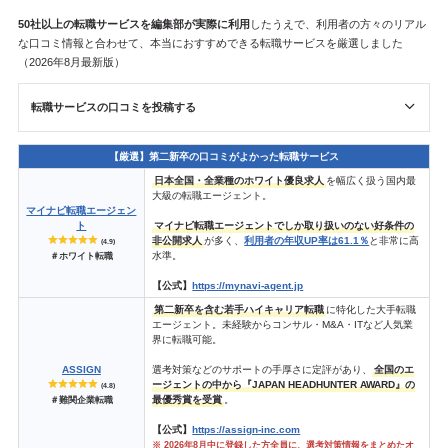
50社以上の転職サービスを
編集部が
実際に利用
したうえで、利用者の方々のリアル
な口コミ情報と合わせて、本当におすすめできる転職サービスを厳選しました
（2026年8月最新版）
転職サービスの口コミを投稿する
【厳選】第二新卒の口コミがよかった転職サービス
日本全国・全業種のホワイト優良求人
を幅広く扱う国内最
大級の転職エージェント。
マイナビ転職エージェン
ト
マイナビ転職エージェントでしか取り扱いのない好条件の
非公開求人
が多く、
利用者の年収UP率は61.1％
と非常に高
(4.9)
水準。
＃ホワイト転職
【公式】
https://mynavi-agent.jp
第二新卒を含む若手ハイキャリア転職
に特化した大手転職
エージェント。未経験からコンサル・M&A・ITなど人気業
界に転職可能。
ASSIGN
選考対策などのサポートの手厚さに定評があり、
全国のエ
ージェントの中から『JAPAN HEADHUNTER AWARD』の
(4.8)
最優秀賞を受賞
。
＃難関企業転職
【公式】
https://assign-inc.com
※ 2026年8月中に登録した方全員に、選考対策情報をまとめたオ