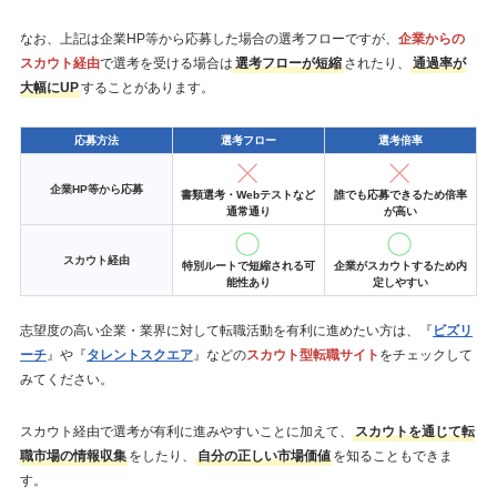
なお、上記は企業HP等から応募した場合の選考フローですが、
企業からの
スカウト経由
で選考を受ける場合は
選考フローが短縮
されたり、
通過率が
大幅にUP
することがあります。
応募方法
選考フロー
選考倍率
企業HP等から応募
書類選考・Webテストなど
誰でも応募できるため倍率
通常通り
が高い
スカウト経由
特別ルートで短縮される可
企業がスカウトするため内
能性あり
定しやすい
志望度の高い企業・業界に対して転職活動を有利に進めたい方は、『
ビズリ
ーチ
』や『
タレントスクエア
』などの
スカウト型転職サイト
をチェックして
みてください。
スカウト経由で選考が有利に進みやすいことに加えて、
スカウトを通じて転
職市場の情報収集
をしたり、
自分の正しい市場価値
を知ることもできま
す。