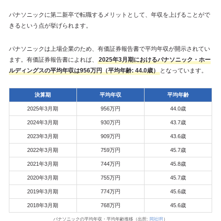
パナソニックに第二新卒で転職するメリットとして、年収を上げることがで
きるという点が挙げられます。
パナソニックは上場企業のため、有価証券報告書で平均年収が開示されてい
ます。有価証券報告書によれば、
2025年3月期におけるパナソニック・ホー
ルディングスの平均年収は956万円（平均年齢: 44.0歳）
となっています。
決算期
平均年収
平均年齢
2025年3月期
956万円
44.0歳
2024年3月期
930万円
43.7歳
2023年3月期
909万円
43.6歳
2022年3月期
759万円
45.7歳
2021年3月期
744万円
45.8歳
2020年3月期
755万円
45.7歳
2019年3月期
774万円
45.6歳
2018年3月期
768万円
45.6歳
パナソニックの平均年収・平均年齢推移（出所:
同社IR
）