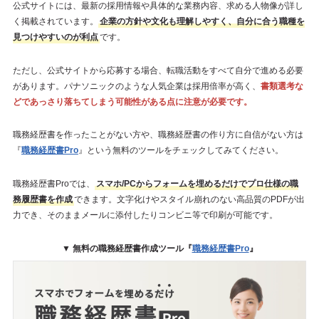
公式サイトには、最新の採用情報や具体的な業務内容、求める人物像が詳し
く掲載されています。
企業の方針や文化も理解しやすく、自分に合う職種を
見つけやすいのが利点
です。
ただし、公式サイトから応募する場合、転職活動をすべて自分で進める必要
があります。パナソニックのような人気企業は採用倍率が高く、
書類選考な
どであっさり落ちてしまう可能性がある点に注意が必要です。
職務経歴書を作ったことがない方や、職務経歴書の作り方に自信がない方は
『
職務経歴書Pro
』という無料のツールをチェックしてみてください。
職務経歴書Proでは、
スマホ/PCからフォームを埋めるだけでプロ仕様の職
務履歴書を作成
できます。文字化けやスタイル崩れのない高品質のPDFが出
力でき、そのままメールに添付したりコンビニ等で印刷が可能です。
▼ 無料の職務経歴書作成ツール『
職務経歴書Pro
』