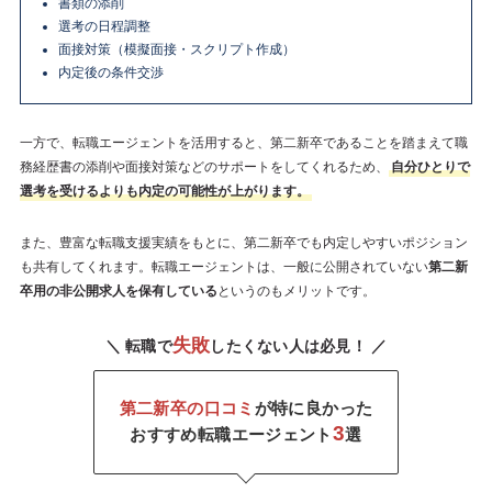
書類の添削
選考の日程調整
面接対策（模擬面接・スクリプト作成）
内定後の条件交渉
一方で、転職エージェントを活用すると、第二新卒であることを踏まえて職
務経歴書の添削や面接対策などのサポートをしてくれるため、
自分ひとりで
選考を受けるよりも内定の可能性が上がります。
また、豊富な転職支援実績をもとに、第二新卒でも内定しやすいポジション
も共有してくれます。転職エージェントは、一般に公開されていない
第二新
卒用の非公開求人を保有している
というのもメリットです。
失敗
＼ 転職で
したくない人は必見！ ／
第二新卒の口コミ
が特に良かった
3
おすすめ転職エージェント
選