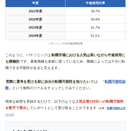
年度
中途採用比率
2021年度
36.7%
2022年度
60.6%
2023年度
61.7%
2024年度
51.3％
パナソニックの中途採用比率
このように、パナソニックは
転職市場における人気は高いながら中途採用に
も積極的
です。募集職種も多岐に渡っているため、職種によっては十分に転
職できる可能性があると言えます。
実際に選考を受ける前に自分の転職可能性を知りたい
方は、『
転職可能性診
断
』という無料のツールをチェックしてみてください。
簡単な経歴を登録するだけで、以下のような
人気企業100社への転職可能性
を数字で算出
してレポートとして受け取ることができます
（出典：
転職可能性公式
ページ
）