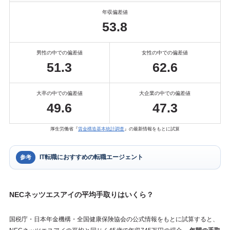
年収偏差値
53.8
男性の中での偏差値
女性の中での偏差値
51.3
62.6
大卒の中での偏差値
大企業の中での偏差値
49.6
47.3
厚生労働省『
賃金構造基本統計調査
』の最新情報をもとに試算
IT転職におすすめの転職エージェント
参考
NECネッツエスアイの平均手取りはいくら？
国税庁・日本年金機構・全国健康保険協会の公式情報をもとに試算すると、