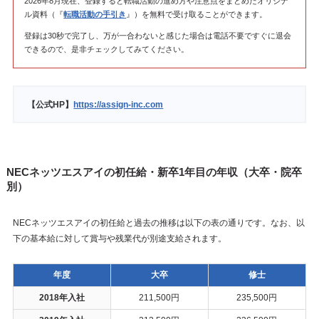
2026年8月現在、登録すると転職活動の進め方や注意点をまとめたオリジナ
ル資料（『
転職活動の手引き
』）を無料で受け取ることができます。
登録は30秒で完了し、万が一合わないと感じた場合は電話不要ですぐに退会
できるので、是非チェックしてみてください。
【公式HP】
https://assign-inc.com
NECネッツエスアイの初任給・新卒1年目の年収（大卒・院卒
別）
NECネッツエスアイの初任給と過去の推移は以下の表の通りです。なお、以
下の基本給に対して賞与や残業代が別途支給されます。
年度
大卒
修士
2018年入社
211,500円
235,500円