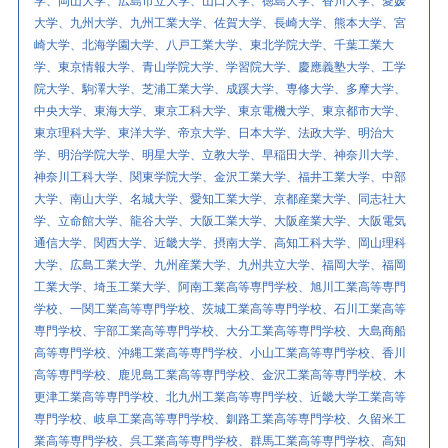
学、岡山大学、広島市立大学、山口大学、徳島大学、香川大学、愛媛
大学、九州大学、九州工業大学、佐賀大学、長崎大学、熊本大学、宮
崎大学、北海学園大学、八戸工業大学、東北学院大学、千葉工業大
学、東京情報大学、青山学院大学、学習院大学、慶應義塾大学、工学
院大学、駒澤大学、芝浦工業大学、成蹊大学、専修大学、多摩大学、
中央大学、東海大学、東京工科大学、東京電機大学、東京都市大学、
東京理科大学、東洋大学、帝京大学、日本大学、法政大学、明治大
学、明治学院大学、明星大学、立教大学、早稲田大学、神奈川大学、
神奈川工科大学、関東学院大学、金沢工業大学、福井工業大学、中部
大学、南山大学、名城大学、愛知工業大学、京都産業大学、同志社大
学、立命館大学、龍谷大学、大阪工業大学、大阪産業大学、大阪電気
通信大学、関西大学、近畿大学、摂南大学、高知工科大学、岡山理科
大学、広島工業大学、九州産業大学、九州共立大学、福岡大学、福岡
工業大学、埼玉工業大学、阿南工業高等専門学校、旭川工業高等専門
学校、一関工業高等専門学校、茨城工業高等専門学校、石川工業高等
専門学校、宇部工業高等専門学校、大分工業高等専門学校、大島商船
高等専門学校、沖縄工業高等専門学校、小山工業高等専門学校、香川
高等専門学校、鹿児島工業高等専門学校、金沢工業高等専門学校、木
更津工業高等専門学校、北九州工業高等専門学校、近畿大学工業高等
専門学校、岐阜工業高等専門学校、釧路工業高等専門学校、久留米工
業高等専門学校、呉工業高等専門学校、群馬工業高等専門学校、高知