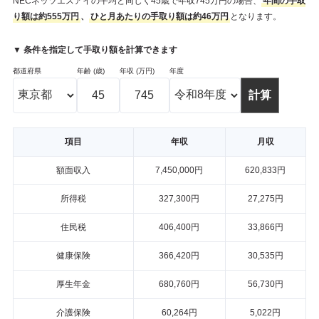
NECネッツエスアイの平均と同じく45歳で年収745万円の場合、
年間の手取
り額は約555万円
、
ひと月あたりの手取り額は約46万円
となります。
▼ 条件を指定して手取り額を計算できます
都道府県
年齢 (歳)
年収 (万円)
年度
項目
年収
月収
額面収入
7,450,000円
620,833円
所得税
327,300円
27,275円
住民税
406,400円
33,866円
健康保険
366,420円
30,535円
厚生年金
680,760円
56,730円
介護保険
60,264円
5,022円