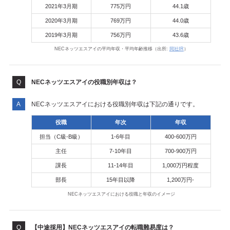
2021年3月期
775万円
44.1歳
2020年3月期
769万円
44.0歳
2019年3月期
756万円
43.6歳
NECネッツエスアイの平均年収・平均年齢推移（出所:
同社IR
）
NECネッツエスアイの役職別年収は？
NECネッツエスアイにおける役職別年収は下記の通りです。
役職
年次
年収
担当（C級-B級）
1-6年目
400-600万円
主任
7-10年目
700-900万円
課長
11-14年目
1,000万円程度
部長
15年目以降
1,200万円-
NECネッツエスアイにおける役職と年収のイメージ
【中途採用】NECネッツエスアイの転職難易度は？