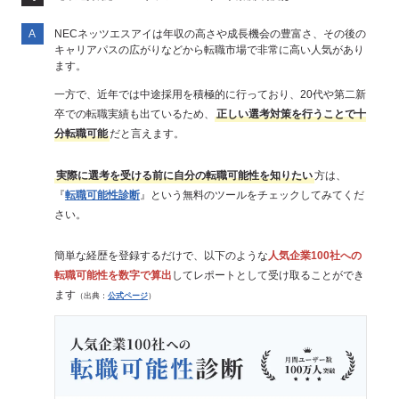
NECネッツエスアイは年収の高さや成長機会の豊富さ、その後の
キャリアパスの広がりなどから転職市場で非常に高い人気があり
ます。
一方で、近年では中途採用を積極的に行っており、20代や第二新
卒での転職実績も出ているため、
正しい選考対策を行うことで十
分転職可能
だと言えます。
実際に選考を受ける前に自分の転職可能性を知りたい
方は、
『
転職可能性診断
』という無料のツールをチェックしてみてくだ
さい。
簡単な経歴を登録するだけで、以下のような
人気企業100社への
転職可能性を数字で算出
してレポートとして受け取ることができ
ます
（出典：
公式ページ
）