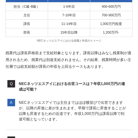
担当（C級-B級）
1-6年目
400-600万円
主任
7-10年目
700-900万円
課長
11-14年目
1,000万円程度
部長
15年目以降
1,200万円-
NECネッツエスアイにおける役職と年収のイメージ
残業代は課長昇格前まで支給対象となります。課長以降はみなし残業制が適
用されるため、残業代は別途支給されません。その結果、残業時間が多い主
任層では総支給額が課長の年収を上回るケースもあります。
NECネッツエスアイにおける出世コースは？年収1,000万円の達
成は可能？
NECネッツエスアイでは主任まではほぼ横並びで出世できます
が、以降の昇進に差が生まれます。早期で課長に昇進することが
以降も昇進するための近道です。年収1,000万円は課長以降で到
達可能となっています。