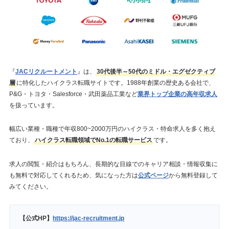
『
JACリクルートメント
』は、
30代後半～50代のミドル・エグゼクティブ
層
に特化したハイクラス転職サイトです。1988年創業の歴史ある会社で、
P&G・トヨタ・Salesforce・武田薬品工業など
業界トップ企業の高年収求人
を扱っています。
幅広い業種・職種で年収800~2000万円のハイクラス・特命求人を多く抱え
ており、
ハイクラス転職領域でNo.1の転職サービス
です。
求人の閲覧・紹介はもちろん、長期的な目線でのキャリア相談・情報収集に
も無料で対応してくれるため、気になった方は
公式ページ
から無料登録して
みてください。
【公式HP】
https://jac-recruitment.jp