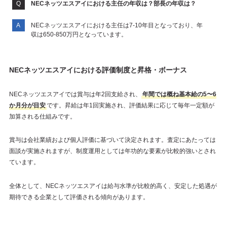
NECネッツエスアイにおける主任の年収は？部長の年収は？
NECネッツエスアイにおける主任は7-10年目となっており、年
収は650-850万円となっています。
NECネッツエスアイにおける評価制度と昇格・ボーナス
NECネッツエスアイでは賞与は年2回支給され、
年間では概ね基本給の5〜6
か月分が目安
です。昇給は年1回実施され、評価結果に応じて毎年一定額が
加算される仕組みです。
賞与は会社業績および個人評価に基づいて決定されます。査定にあたっては
面談が実施されますが、制度運用としては年功的な要素が比較的強いとされ
ています。
全体として、NECネッツエスアイは給与水準が比較的高く、安定した処遇が
期待できる企業として評価される傾向があります。