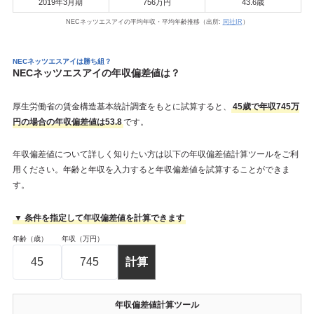
2019年3月期
756万円
43.6歳
NECネッツエスアイの平均年収・平均年齢推移（出所:
同社IR
）
NECネッツエスアイは勝ち組？
NECネッツエスアイの年収偏差値は？
厚生労働省の賃金構造基本統計調査をもとに試算すると、
45歳で年収745万
円の場合の年収偏差値は53.8
です。
年収偏差値について詳しく知りたい方は以下の年収偏差値計算ツールをご利
用ください。年齢と年収を入力すると年収偏差値を試算することができま
す。
▼ 条件を指定して年収偏差値を計算できます
年齢（歳）
年収（万円）
年収偏差値計算ツール