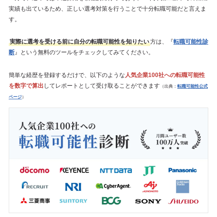
実績も出ているため、正しい選考対策を行うことで十分転職可能だと言えま
す。
実際に選考を受ける前に自分の転職可能性を知りたい
方は、『
転職可能性診
断
』という無料のツールをチェックしてみてください。
簡単な経歴を登録するだけで、以下のような
人気企業100社への転職可能性
を数字で算出
してレポートとして受け取ることができます
（出典：
転職可能性公式
ページ
）