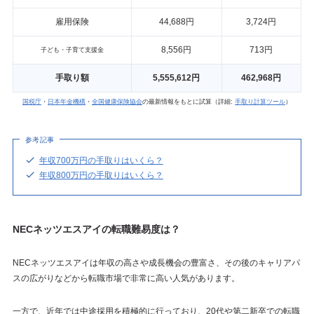
雇用保険
44,688円
3,724円
8,556円
713円
子ども・子育て支援金
手取り額
5,555,612円
462,968円
国税庁
・
日本年金機構
・
全国健康保険協会
の最新情報をもとに試算（詳細:
手取り計算ツール
）
参考記事
年収700万円の手取りはいくら？
年収800万円の手取りはいくら？
NECネッツエスアイの転職難易度は？
NECネッツエスアイは年収の高さや成長機会の豊富さ、その後のキャリアパ
スの広がりなどから転職市場で非常に高い人気があります。
一方で、近年では中途採用を積極的に行っており、20代や第二新卒での転職