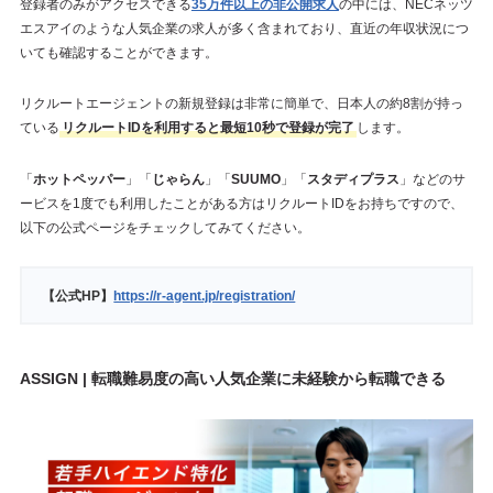
登録者のみがアクセスできる
35万件以上の非公開求人
の中には、NECネッツ
エスアイのような人気企業の求人が多く含まれており、直近の年収状況につ
いても確認することができます。
リクルートエージェントの新規登録は非常に簡単で、日本人の約8割が持っ
ている
リクルートIDを利用すると最短10秒で登録が完了
します。
「
ホットペッパー
」「
じゃらん
」「
SUUMO
」「
スタディプラス
」などのサ
ービスを1度でも利用したことがある方はリクルートIDをお持ちですので、
以下の公式ページをチェックしてみてください。
【公式HP】
https://r-agent.jp/registration/
ASSIGN | 転職難易度の高い人気企業に未経験から転職できる