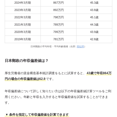
2024年3月期
867万円
45.3歳
2023年3月期
892万円
43.8歳
2022年3月期
798万円
45.1歳
2021年3月期
789万円
44.3歳
2020年3月期
799万円
43.9歳
2019年3月期
781万円
42.8歳
日本郵政の平均年収・平均年齢推移（出所:
同社IR
）
日本郵政の年収偏差値は？
厚生労働省の賃金構造基本統計調査をもとに試算すると、
43歳で年収864万
円の場合の年収偏差値は62.9
です。
年収偏差値について詳しく知りたい方は以下の年収偏差値計算ツールをご利
用ください。年齢と年収を入力すると年収偏差値を試算することができま
す。
▼ 条件を指定して年収偏差値を計算できます