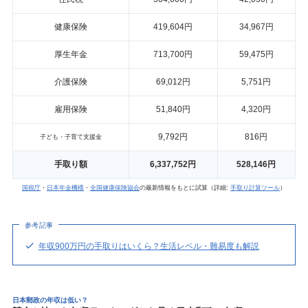
健康保険
419,604円
34,967円
厚生年金
713,700円
59,475円
介護保険
69,012円
5,751円
雇用保険
51,840円
4,320円
9,792円
816円
子ども・子育て支援金
手取り額
6,337,752円
528,146円
国税庁
・
日本年金機構
・
全国健康保険協会
の最新情報をもとに試算（詳細:
手取り計算ツール
）
参考記事
年収900万円の手取りはいくら？生活レベル・難易度も解説
日本郵政の年収は低い？