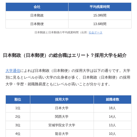
会社
平均残業時間
日本郵政
15.0時間
日本郵便
13.6時間
日本郵政と日本郵便の平均残業時間（出所:
社会データ
日本郵政（日本郵便）の総合職はエリート？採用大学を紹介
大学通信
によれば日本郵政（日本郵便）の採用大学は以下の通りです。大学
別に見るとレベルが高い大学の出身者が多く、日本郵政（日本郵便）の採用
大学・学歴・就職難易度ともにレベルが高いことが分かります。
順位
採用大学
就職者数
1位
日本大学
18人
2位
関西大学
14人
3位
宮城学院女子大学
13人
4位
龍谷大学
10人