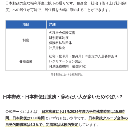
日本郵政の主な福利厚生は以下の通りです。独身寮・社宅（借り上げ社宅制
度）への居住が可能で、居住費を大幅に節約することができます。
項目
詳細
各種社会保険完備
財形貯蓄制度
制度
保険料払込団体
社員持株会
社宅（世帯用・独身用）※所定の入居要件あり
各種設備
レクリエーション施設
付属医療機関（逓信病院）
日本郵政における福利厚生
日本郵政・日本郵便は激務・辞めたい人が多いためやばい？
公式データによれば、
日本郵政における2024年度の平均残業時間は15.0時
間、日本郵便は13.6時間
といずれも短い水準です。
日本郵政グループ全体の
自発的離職率は4.3％で、定着率は比較的安定
しています。