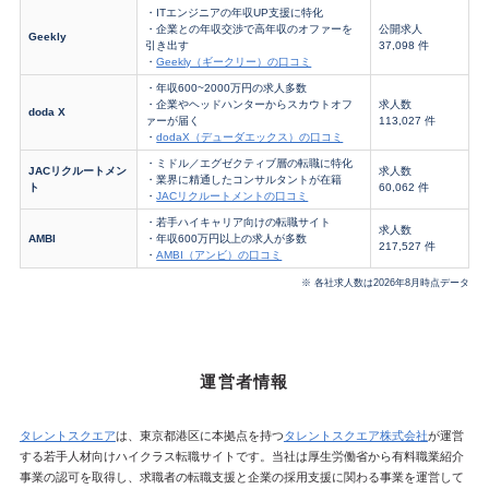
・ITエンジニアの年収UP支援に特化
・企業との年収交渉で高年収のオファーを
公開求人
Geekly
引き出す
37,098 件
・
Geekly（ギークリー）の口コミ
・年収600~2000万円の求人多数
・企業やヘッドハンターからスカウトオフ
求人数
doda X
ァーが届く
113,027 件
・
dodaX（デューダエックス）の口コミ
・ミドル／エグゼクティブ層の転職に特化
JACリクルートメン
求人数
・業界に精通したコンサルタントが在籍
ト
60,062 件
・
JACリクルートメントの口コミ
・若手ハイキャリア向けの転職サイト
求人数
AMBI
・年収600万円以上の求人が多数
217,527 件
・
AMBI（アンビ）の口コミ
※ 各社求人数は2026年8月時点データ
運営者情報
タレントスクエア
は、東京都港区に本拠点を持つ
タレントスクエア株式会社
が運営
する若手人材向けハイクラス転職サイトです。当社は厚生労働省から有料職業紹介
事業の認可を取得し、求職者の転職支援と企業の採用支援に関わる事業を運営して