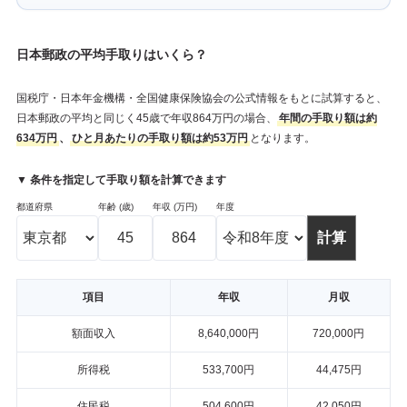
日本郵政の平均手取りはいくら？
国税庁・日本年金機構・全国健康保険協会の公式情報をもとに試算すると、
日本郵政の平均と同じく45歳で年収864万円の場合、
年間の手取り額は約
634万円
、
ひと月あたりの手取り額は約53万円
となります。
▼ 条件を指定して手取り額を計算できます
都道府県
年齢 (歳)
年収 (万円)
年度
項目
年収
月収
額面収入
8,640,000円
720,000円
所得税
533,700円
44,475円
住民税
504,600円
42,050円