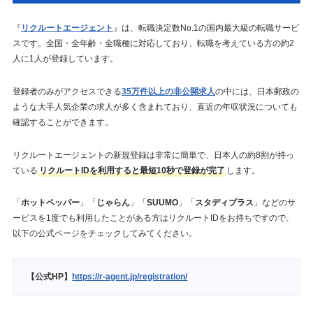
『
リクルートエージェント
』は、転職決定数No.1の国内最大級の転職サービ
スです。全国・全年齢・全職種に対応しており、転職を考えている方の約2
人に1人が登録しています。
登録者のみがアクセスできる
35万件以上の非公開求人
の中には、日本郵政の
ような大手人気企業の求人が多く含まれており、直近の年収状況についても
確認することができます。
リクルートエージェントの新規登録は非常に簡単で、日本人の約8割が持っ
ている
リクルートIDを利用すると最短10秒で登録が完了
します。
「
ホットペッパー
」「
じゃらん
」「
SUUMO
」「
スタディプラス
」などのサ
ービスを1度でも利用したことがある方はリクルートIDをお持ちですので、
以下の公式ページをチェックしてみてください。
【公式HP】
https://r-agent.jp/registration/