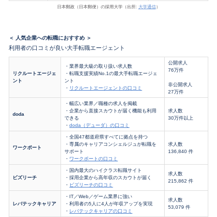
日本郵政（日本郵便）の採用大学（出所:
大学通信
）
＜ 人気企業への転職におすすめ ＞
利用者の口コミが良い大手転職エージェント
公開求人
・業界最大級の取り扱い求人数
76万件
リクルートエージェ
・転職支援実績No.1の最大手転職エージェ
ント
ント
非公開求人
・
リクルートエージェントの口コミ
27万件
・幅広い業界／職種の求人を掲載
・企業から直接スカウトが届く機能も利用
求人数
doda
できる
30万件以上
・
doda（デューダ）の口コミ
・全国47都道府県すべてに拠点を持つ
・専属のキャリアコンシェルジュが転職を
求人数
ワークポート
サポート
136,840 件
・
ワークポートの口コミ
・国内最大のハイクラス転職サイト
求人数
ビズリーチ
・採用企業から高年収のスカウトが届く
215,862 件
・
ビズリーチの口コミ
・IT／Web／ゲーム業界に強い
求人数
レバテックキャリア
・利用者の5人に4人が年収アップを実現
53,079 件
・
レバテックキャリアの口コミ