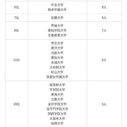
中京大学
5位
9人
熊本学園大学
7位
近畿大学
8人
専修大学
8位
愛知学院大学
7人
京都産業大学
帝京大学
東洋大学
法政大学
愛知大学
11位
6人
名城大学
立命館大学
松山大学
筑紫女学園大学
桜美林大学
学習院大学
東海大学
立教大学
19位
金沢学院大学
5人
追手門学院大学
関西学院大学
久留米大学
福岡大学