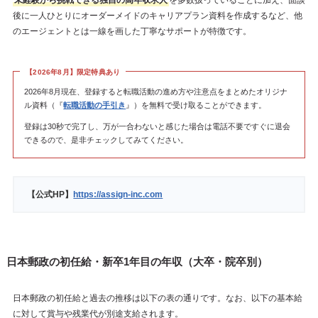
未経験から挑戦できる独自の高年収求人
を多数扱っていることに加え、面談
後に一人ひとりにオーダーメイドのキャリアプラン資料を作成するなど、他
のエージェントとは一線を画した丁寧なサポートが特徴です。
【2026年8月】限定特典あり
2026年8月現在、登録すると転職活動の進め方や注意点をまとめたオリジナ
ル資料（『
転職活動の手引き
』）を無料で受け取ることができます。
登録は30秒で完了し、万が一合わないと感じた場合は電話不要ですぐに退会
できるので、是非チェックしてみてください。
【公式HP】
https://assign-inc.com
日本郵政の初任給・新卒1年目の年収（大卒・院卒別）
日本郵政の初任給と過去の推移は以下の表の通りです。なお、以下の基本給
に対して賞与や残業代が別途支給されます。