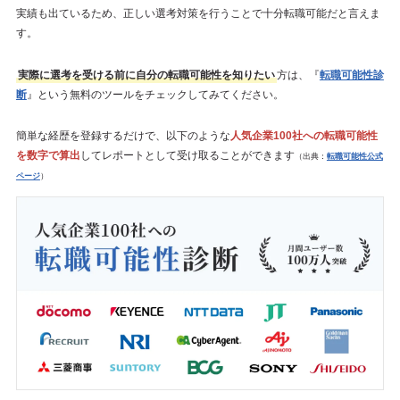
実績も出ているため、正しい選考対策を行うことで十分転職可能だと言えま
す。
実際に選考を受ける前に自分の転職可能性を知りたい
方は、『
転職可能性診
断
』という無料のツールをチェックしてみてください。
簡単な経歴を登録するだけで、以下のような
人気企業100社への転職可能性
を数字で算出
してレポートとして受け取ることができます
（出典：
転職可能性公式
ページ
）