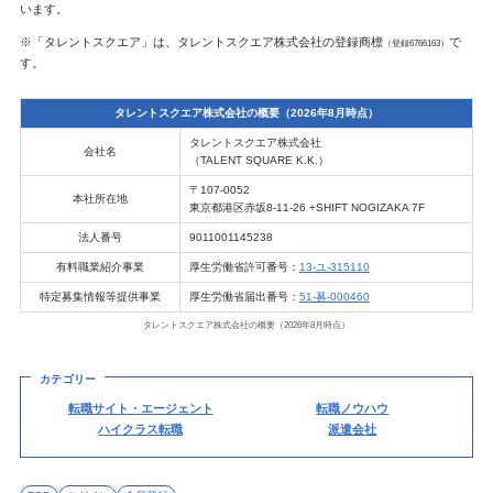
います。
※「タレントスクエア」は、タレントスクエア株式会社の登録商標
で
（登録6766163）
す。
タレントスクエア株式会社の概要（2026年8月時点）
タレントスクエア株式会社
会社名
（TALENT SQUARE K.K.）
〒107-0052
本社所在地
東京都港区赤坂8-11-26 +SHIFT NOGIZAKA 7F
法人番号
9011001145238
有料職業紹介事業
厚生労働省許可番号：
13-ユ-315110
特定募集情報等提供事業
厚生労働省届出番号：
51-募-000460
タレントスクエア株式会社の概要（2026年8月時点）
カテゴリー
転職サイト・エージェント
転職ノウハウ
ハイクラス転職
派遣会社