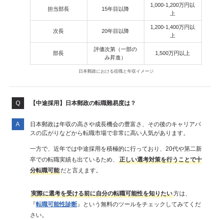
1,000-1,200万円以
担当部長
15年目以降
上
1,200-1,400万円以
次長
20年目以降
上
評価次第（一部の
部長
1,500万円以上
み昇進）
日本郵政における役職と年収イメージ
【中途採用】日本郵政の転職難易度は？
日本郵政は年収の高さや成長機会の豊富さ、その後のキャリアパ
スの広がりなどから転職市場で非常に高い人気があります。
一方で、近年では中途採用を積極的に行っており、20代や第二新
卒での転職実績も出ているため、
正しい選考対策を行うことで十
分転職可能
だと言えます。
実際に選考を受ける前に自分の転職可能性を知りたい
方は、
『
転職可能性診断
』という無料のツールをチェックしてみてくだ
さい。