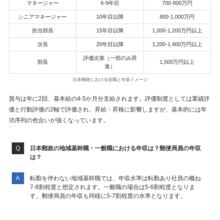
マネージャー
6-9年目
700-800万円
シニアマネージャー
10年目以降
800-1,000万円
担当部長
15年目以降
1,000-1,200万円以上
次長
20年目以降
1,200-1,400万円以上
評価次第（一部のみ昇
部長
1,500万円以上
進）
日本郵政における役職と年収イメージ
賞与は年に2回、基本給の4-5か月分支給されます。評価制度としては業績評
価と行動評価の2軸で評価され、昇給・昇格に影響しますが、基本的には年
功序列の色合いが強くなっています。
日本郵政の地域基幹職・一般職における年収は？郵便局員の年収
は？
転勤を伴わない地域基幹職では、年収水準は転勤あり社員の概ね
7-8割程度と想定されます。一般職の場合は5-6割程度となりま
す。郵便局員の年収も同様に5-7割程度の水準となります。