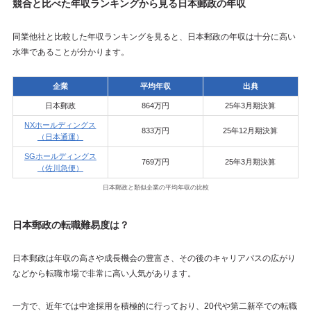
競合と比べた年収ランキングから見る日本郵政の年収
同業他社と比較した年収ランキングを見ると、日本郵政の年収は十分に高い
水準であることが分かります。
企業
平均年収
出典
日本郵政
864万円
25年3月期決算
NXホールディングス
833万円
25年12月期決算
（日本通運）
SGホールディングス
769万円
25年3月期決算
（佐川急便）
日本郵政と類似企業の平均年収の比較
日本郵政の転職難易度は？
日本郵政は年収の高さや成長機会の豊富さ、その後のキャリアパスの広がり
などから転職市場で非常に高い人気があります。
一方で、近年では中途採用を積極的に行っており、20代や第二新卒での転職