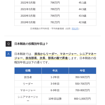
2022年3月期
798万円
45.1歳
2021年3月期
789万円
44.3歳
2020年3月期
799万円
43.9歳
2019年3月期
781万円
42.8歳
日本郵政の平均年収・平均年齢推移（出所:
同社IR
）
日本郵政の役職別年収は？
日本郵政では、
担当からリーダー、マネージャー、シニアマネー
ジャー、担当部長、次長、部長の順で昇進
します。日本郵政の役
職別年収は以下の通りです。
役職
年次
年収
担当者
1-2年目
350-500万円
リーダー
3-5年目
550-700万円
マネージャー
6-9年目
700-800万円
シニアマネージャ
10年目以降
800-1,000万円
ー