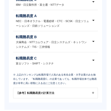
IBM・日立製作所・富士通・NTTデータ
転職難易度 A
NEC・日本オラクル・電通総研・CTC・SCSK・日立ソリュ
ーションズ・日鉄ソリューションズ
転職難易度 B
大塚商会・NTTコムウェア・日立システムズ・ネットワン
システムズ・TIS・三井情報
転職難易度 C
富士ソフト・SHIFT・システナ
※ 上記のランキングは転職市場で人気のある有名企業・大手企業のみを抽
出しています。「転職難易度C」の企業であっても、転職市場全体では難易
度が非常に高い部類に入る点にご注意ください。
【参考】転職難易度の計算方法