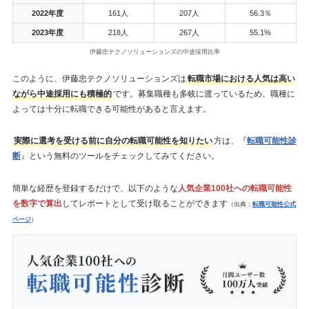
2022年度
161人
207人
56.3％
2023年度
218人
267人
55.1%
伊藤忠テクノソリューションズの中途採用比率
このように、伊藤忠テクノソリューションズは
転職市場における人気は高い
ながら中途採用にも積極的
です。募集職種も多岐に渡っているため、職種に
よっては十分に転職できる可能性があると言えます。
実際に選考を受ける前に自分の転職可能性を知りたい
方は、『
転職可能性診
断
』という無料のツールをチェックしてみてください。
簡単な経歴を登録するだけで、以下のような
人気企業100社への転職可能性
を数字で算出
してレポートとして受け取ることができます
（出典：
転職可能性公式
ページ
）