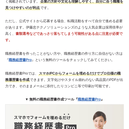
く掲載されています。
企業の方針や文化も理解しやすく、自分に合う職種を
見つけやすいのが利点
です。
ただし、公式サイトから応募する場合、転職活動をすべて自分で進める必要
があります。伊藤忠テクノソリューションズのような人気企業は採用倍率が
高く、
書類選考などであっさり落ちてしまう可能性がある点に注意が必要で
す。
職務経歴書を作ったことがない方や、職務経歴書の作り方に自信がない方は
『
職務経歴書Pro
』という無料のツールをチェックしてみてください。
職務経歴書Proでは、
スマホ/PCからフォームを埋めるだけでプロ仕様の職
務履歴書を作成
できます。文字化けやスタイル崩れのない高品質のPDFが出
力でき、そのままメールに添付したりコンビニ等で印刷が可能です。
▼ 無料の職務経歴書作成ツール『
職務経歴書Pro
』