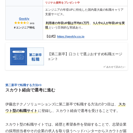
リジナル資料をプレゼント中
エンジニアの年収UPに特化した国内最大級の転職キャリア
支援サービス。
Geekly
利用者の年収UP額は平均81万円
、
5人中4人が年収UPを実
(4.5)
現
という圧倒的な実績あり。
＃エンジニア特化
【公式】
https://geekly.co.jp
【第二新卒】口コミで選ぶおすすめ転職エージ
ェント
あわせて読みたい
第二新卒で転職する方法#3
スカウト経由で選考に進む
伊藤忠テクノソリューションズに第二新卒で転職する方法の3つ目は、
スカ
ウト型の転職サイト
に登録し、スカウト経由で選考を受けることです。
スカウト型の転職サイトでは、経歴と希望条件を登録することで、志望企業
の採用担当者やその企業の求人を取り扱うヘッドハンターからスカウトが届