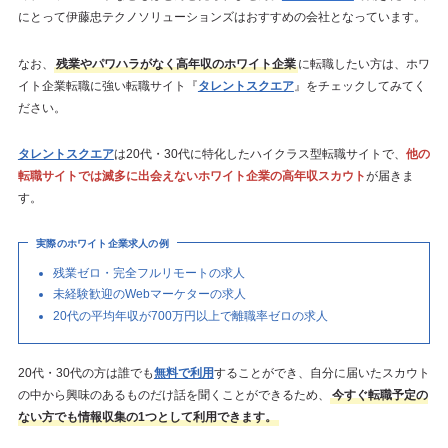
にとって伊藤忠テクノソリューションズはおすすめの会社となっています。
なお、
残業やパワハラがなく高年収のホワイト企業
に転職したい方は、ホワ
イト企業転職に強い転職サイト『
タレントスクエア
』をチェックしてみてく
ださい。
タレントスクエア
は20代・30代に特化したハイクラス型転職サイトで、
他の
転職サイトでは滅多に出会えないホワイト企業の高年収スカウト
が届きま
す。
実際のホワイト企業求人の例
残業ゼロ・完全フルリモートの求人
未経験歓迎のWebマーケターの求人
20代の平均年収が700万円以上で離職率ゼロの求人
20代・30代の方は誰でも
無料で利用
することができ、自分に届いたスカウト
の中から興味のあるものだけ話を聞くことができるため、
今すぐ転職予定の
ない方でも情報収集の1つとして利用できます。