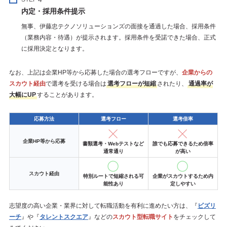
内定・採用条件提示
無事、伊藤忠テクノソリューションズの面接を通過した場合、採用条件
（業務内容・待遇）が提示されます。採用条件を受諾できた場合、正式
に採用決定となります。
なお、上記は企業HP等から応募した場合の選考フローですが、
企業からの
スカウト経由
で選考を受ける場合は
選考フローが短縮
されたり、
通過率が
大幅にUP
することがあります。
応募方法
選考フロー
選考倍率
企業HP等から応募
書類選考・Webテストなど
誰でも応募できるため倍率
通常通り
が高い
スカウト経由
特別ルートで短縮される可
企業がスカウトするため内
能性あり
定しやすい
志望度の高い企業・業界に対して転職活動を有利に進めたい方は、『
ビズリ
ーチ
』や『
タレントスクエア
』などの
スカウト型転職サイト
をチェックして