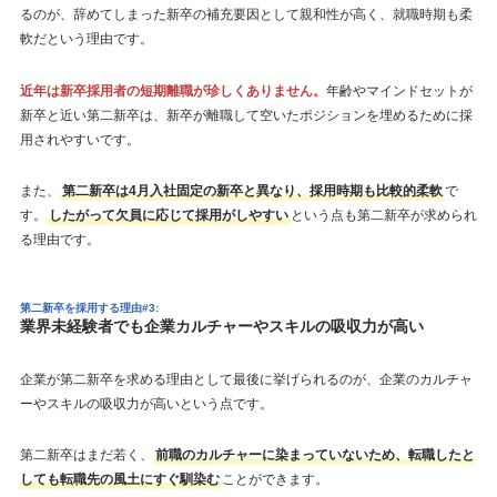
るのが、辞めてしまった新卒の補充要因として親和性が高く、就職時期も柔
軟だという理由です。
近年は新卒採用者の短期離職が珍しくありません。
年齢やマインドセットが
新卒と近い第二新卒は、新卒が離職して空いたポジションを埋めるために採
用されやすいです。
また、
第二新卒は4月入社固定の新卒と異なり、採用時期も比較的柔軟
で
す。
したがって欠員に応じて採用がしやすい
という点も第二新卒が求められ
る理由です。
第二新卒を採用する理由#3:
業界未経験者でも企業カルチャーやスキルの吸収力が高い
企業が第二新卒を求める理由として最後に挙げられるのが、企業のカルチャ
ーやスキルの吸収力が高いという点です。
第二新卒はまだ若く、
前職のカルチャーに染まっていないため、転職したと
しても転職先の風土にすぐ馴染む
ことができます。