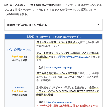
50社以上の転職サービスを
編集部が
実際に利用
したうえで、利用者の方々のリアル
な口コミ情報と合わせて、本当におすすめできる転職サービスを厳選しました
（2026年8月最新版）
転職サービスの口コミを投稿する
【厳選】第二新卒の口コミがよかった転職サービス
日本全国・全業種のホワイト優良求人
を幅広く扱う国内最
大級の転職エージェント。
マイナビ転職エージェン
ト
マイナビ転職エージェントでしか取り扱いのない好条件の
非公開求人
が多く、
利用者の年収UP率は61.1％
と非常に高
(4.9)
水準。
＃ホワイト転職
【公式】
https://mynavi-agent.jp
第二新卒を含む若手ハイキャリア転職
に特化した大手転職
エージェント。未経験からコンサル・M&A・ITなど人気業
界に転職可能。
ASSIGN
選考対策などのサポートの手厚さに定評があり、
全国のエ
ージェントの中から『JAPAN HEADHUNTER AWARD』の
(4.8)
最優秀賞を受賞
。
＃難関企業転職
【公式】
https://assign-inc.com
※ 2026年8月中に登録した方全員に、選考対策情報をまとめたオ