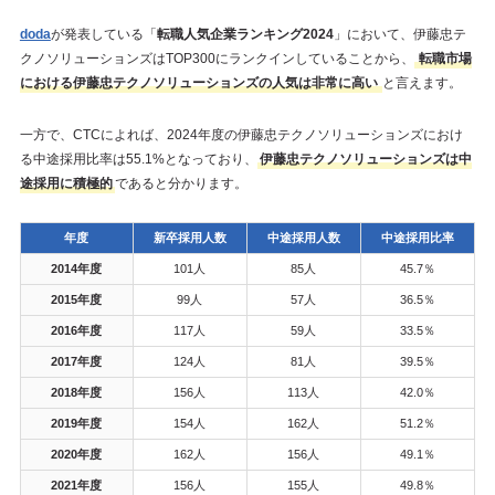
doda
が発表している「
転職人気企業ランキング2024
」において、伊藤忠テ
クノソリューションズはTOP300にランクインしていることから、
転職市場
における伊藤忠テクノソリューションズの人気は非常に高い
と言えます。
一方で、CTCによれば、2024年度の伊藤忠テクノソリューションズにおけ
る中途採用比率は55.1%となっており、
伊藤忠テクノソリューションズは中
途採用に積極的
であると分かります。
年度
新卒採用人数
中途採用人数
中途採用比率
2014年度
101人
85人
45.7％
2015年度
99人
57人
36.5％
2016年度
117人
59人
33.5％
2017年度
124人
81人
39.5％
2018年度
156人
113人
42.0％
2019年度
154人
162人
51.2％
2020年度
162人
156人
49.1％
2021年度
156人
155人
49.8％