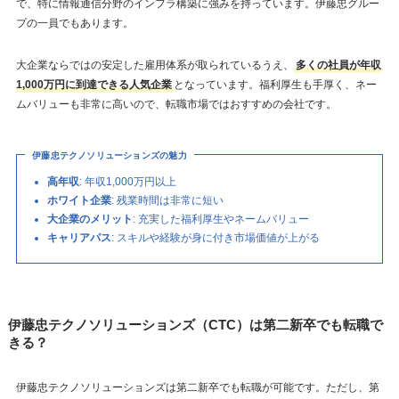
で、特に情報通信分野のインフラ構築に強みを持っています。伊藤忠グルー
プの一員でもあります。
大企業ならではの安定した雇用体系が取られているうえ、
多くの社員が年収
1,000万円に到達できる人気企業
となっています。福利厚生も手厚く、ネー
ムバリューも非常に高いので、転職市場ではおすすめの会社です。
伊藤忠テクノソリューションズの魅力
高年収
: 年収1,000万円以上
ホワイト企業
: 残業時間は非常に短い
大企業のメリット
: 充実した福利厚生やネームバリュー
キャリアパス
: スキルや経験が身に付き市場価値が上がる
伊藤忠テクノソリューションズ（CTC）は第二新卒でも転職で
きる？
伊藤忠テクノソリューションズは第二新卒でも転職が可能です。ただし、第