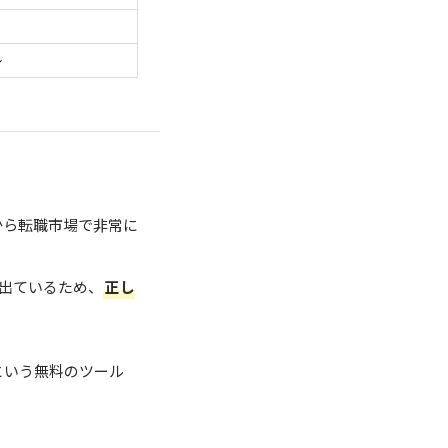
～
から転職市場で非常に
も出ているため、
正し
という無料のツール