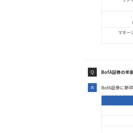
マネー
BofA証券の年
BofA証券に