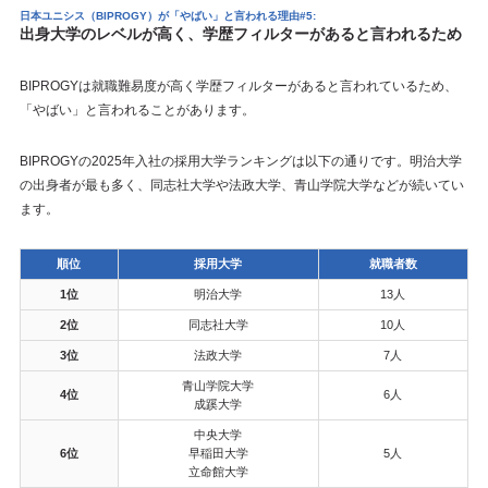
日本ユニシス（BIPROGY）が「やばい」と言われる理由#5:
出身大学のレベルが高く、学歴フィルターがあると言われるため
BIPROGYは就職難易度が高く学歴フィルターがあると言われているため、
「やばい」と言われることがあります。
BIPROGYの2025年入社の採用大学ランキングは以下の通りです。明治大学
の出身者が最も多く、同志社大学や法政大学、青山学院大学などが続いてい
ます。
順位
採用大学
就職者数
1位
明治大学
13人
2位
同志社大学
10人
3位
法政大学
7人
青山学院大学
4位
6人
成蹊大学
中央大学
6位
早稲田大学
5人
立命館大学