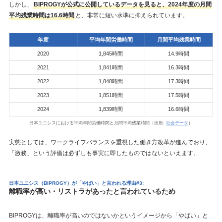
しかし、
BIPROGYが公式に公開しているデータを見ると、2024年度の月間
平均残業時間は16.6時間
と、非常に短い水準に抑えられています。
年度
平均年間労働時間
月間平均残業時間
2020
1,845時間
14.9時間
2021
1,841時間
16.3時間
2022
1,848時間
17.3時間
2023
1,851時間
17.5時間
2024
1,839時間
16.6時間
日本ユニシスにおける平均年間労働時間と月間平均残業時間（出所:
社会データ
）
実態としては、ワークライフバランスを重視した働き方改革が進んでおり、
「激務」という評価は必ずしも事実に即したものではないといえます。
日本ユニシス（BIPROGY）が「やばい」と言われる理由#3:
離職率が高い・リストラがあったと言われているため
BIPROGYは、離職率が高いのではないかというイメージから「やばい」と