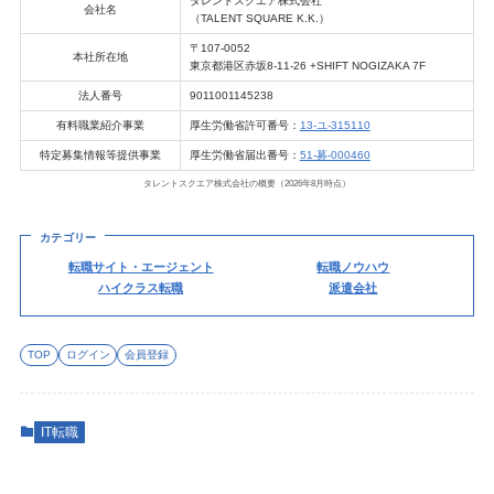
タレントスクエア株式会社
会社名
（TALENT SQUARE K.K.）
〒107-0052
本社所在地
東京都港区赤坂8-11-26 +SHIFT NOGIZAKA 7F
法人番号
9011001145238
有料職業紹介事業
厚生労働省許可番号：
13-ユ-315110
特定募集情報等提供事業
厚生労働省届出番号：
51-募-000460
タレントスクエア株式会社の概要（2026年8月時点）
カテゴリー
転職サイト・エージェント
転職ノウハウ
ハイクラス転職
派遣会社
TOP
ログイン
会員登録
IT転職