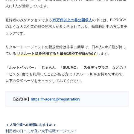
人に1人が登録しています。
登録者のみがアクセスできる
35万件以上の非公開求人
の中には、BIPROGY
のような人気企業の非公開求人が多く含まれており、転職検討中の方は要チ
ェックです。
リクルートエージェントの新規登録は非常に簡単で、日本人の約8割が持っ
ている
リクルートIDを利用すると最短10秒で登録が完了
します。
「
ホットペッパー
」「
じゃらん
」「
SUUMO
」「
スタディプラス
」などのサ
ービスを1度でも利用したことがある方はリクルートIDをお持ちですので、
以下の公式ページをチェックしてみてください。
【公式HP】
https://r-agent.jp/registration/
＜ 人気企業への転職におすすめ ＞
利用者の口コミが良い大手転職エージェント