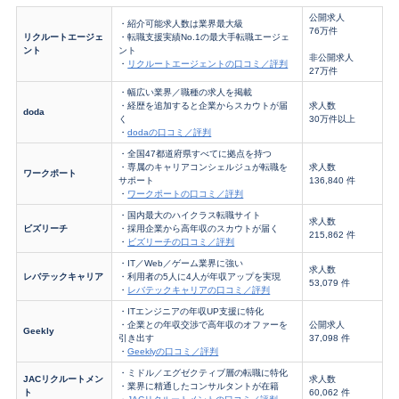
公開求人
・紹介可能求人数は業界最大級
76万件
リクルートエージェ
・転職支援実績No.1の最大手転職エージェ
ント
ント
非公開求人
・
リクルートエージェントの口コミ／評判
27万件
・幅広い業界／職種の求人を掲載
・経歴を追加すると企業からスカウトが届
求人数
doda
く
30万件以上
・
dodaの口コミ／評判
・全国47都道府県すべてに拠点を持つ
・専属のキャリアコンシェルジュが転職を
求人数
ワークポート
サポート
136,840 件
・
ワークポートの口コミ／評判
・国内最大のハイクラス転職サイト
求人数
ビズリーチ
・採用企業から高年収のスカウトが届く
215,862 件
・
ビズリーチの口コミ／評判
・IT／Web／ゲーム業界に強い
求人数
レバテックキャリア
・利用者の5人に4人が年収アップを実現
53,079 件
・
レバテックキャリアの口コミ／評判
・ITエンジニアの年収UP支援に特化
・企業との年収交渉で高年収のオファーを
公開求人
Geekly
引き出す
37,098 件
・
Geeklyの口コミ／評判
・ミドル／エグゼクティブ層の転職に特化
JACリクルートメン
求人数
・業界に精通したコンサルタントが在籍
ト
60,062 件