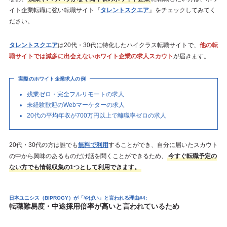
イト企業転職に強い転職サイト『
タレントスクエア
』をチェックしてみてく
ださい。
タレントスクエア
は20代・30代に特化したハイクラス転職サイトで、
他の転
職サイトでは滅多に出会えないホワイト企業の求人スカウト
が届きます。
実際のホワイト企業求人の例
残業ゼロ・完全フルリモートの求人
未経験歓迎のWebマーケターの求人
20代の平均年収が700万円以上で離職率ゼロの求人
20代・30代の方は誰でも
無料で利用
することができ、自分に届いたスカウト
の中から興味のあるものだけ話を聞くことができるため、
今すぐ転職予定の
ない方でも情報収集の1つとして利用できます。
日本ユニシス（BIPROGY）が「やばい」と言われる理由#4:
転職難易度・中途採用倍率が高いと言われているため