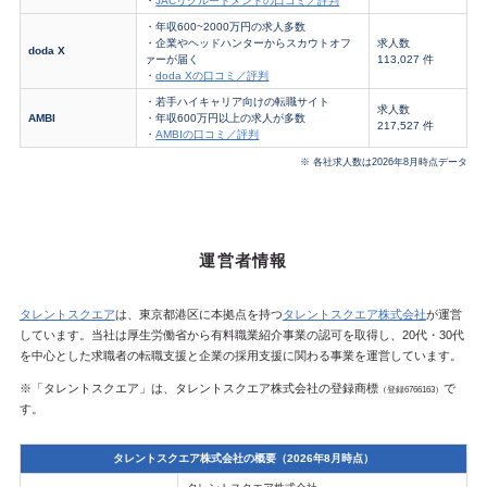
・
JACリクルートメントの口コミ／評判
・年収600~2000万円の求人多数
・企業やヘッドハンターからスカウトオフ
求人数
doda X
ァーが届く
113,027 件
・
doda Xの口コミ／評判
・若手ハイキャリア向けの転職サイト
求人数
AMBI
・年収600万円以上の求人が多数
217,527 件
・
AMBIの口コミ／評判
※ 各社求人数は2026年8月時点データ
運営者情報
タレントスクエア
は、東京都港区に本拠点を持つ
タレントスクエア株式会社
が運営
しています。当社は厚生労働省から有料職業紹介事業の認可を取得し、20代・30代
を中心とした求職者の転職支援と企業の採用支援に関わる事業を運営しています。
※「タレントスクエア」は、タレントスクエア株式会社の登録商標
で
（登録6766163）
す。
タレントスクエア株式会社の概要（2026年8月時点）