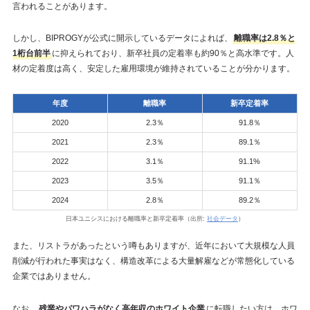
言われることがあります。
しかし、BIPROGYが公式に開示しているデータによれば、
離職率は2.8％と
1桁台前半
に抑えられており、新卒社員の定着率も約90％と高水準です。人
材の定着度は高く、安定した雇用環境が維持されていることが分かります。
年度
離職率
新卒定着率
2020
2.3％
91.8％
2021
2.3％
89.1％
2022
3.1％
91.1%
2023
3.5％
91.1％
2024
2.8％
89.2％
日本ユニシスにおける離職率と新卒定着率（出所:
社会データ
）
また、リストラがあったという噂もありますが、近年において大規模な人員
削減が行われた事実はなく、構造改革による大量解雇などが常態化している
企業ではありません。
なお、
残業やパワハラがなく高年収のホワイト企業
に転職したい方は、ホワ