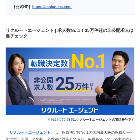
【公式HP】
https://assign-inc.com
リクルートエージェント | 求人数No.1！35万件超の非公開求人は
要チェック
※
0120-070-585
はリクルートエージェントの電話番号です
『
リクルートエージェント
』は、転職決定数No.1の国内最大級の転職サービ
スです。全国・全年齢・全職種に対応しており、転職を考えている方の約2