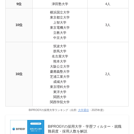
9位
津田塾大学
4人
横浜国立大学
東京都立大学
上智大学
10位
3人
東京電機大学
立教大学
中京大学
筑波大学
群馬大学
名古屋大学
熊本大学
大阪公立大学
慶應義塾大学
16位
2人
芝浦工業大学
成城大学
東京理科大学
東洋大学
関西大学
関西学院大学
BIPROGYの採用大学ランキング（出所:
大学通信
・2025年度）
BIPROGYの採用大学・学歴フィルター・就職
難易度・採用人数を解説