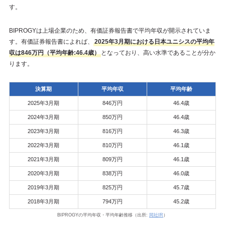
す。
BIPROGYは上場企業のため、有価証券報告書で平均年収が開示されていま
す。有価証券報告書によれば、
2025年3月期における日本ユニシスの平均年
収は846万円（平均年齢:46.4歳）
となっており、高い水準であることが分か
ります。
決算期
平均年収
平均年齢
2025年3月期
846万円
46.4歳
2024年3月期
850万円
46.4歳
2023年3月期
816万円
46.3歳
2022年3月期
810万円
46.1歳
2021年3月期
809万円
46.1歳
2020年3月期
838万円
46.0歳
2019年3月期
825万円
45.7歳
2018年3月期
794万円
45.2歳
BIPROGYの平均年収・平均年齢推移（出所:
同社IR
）