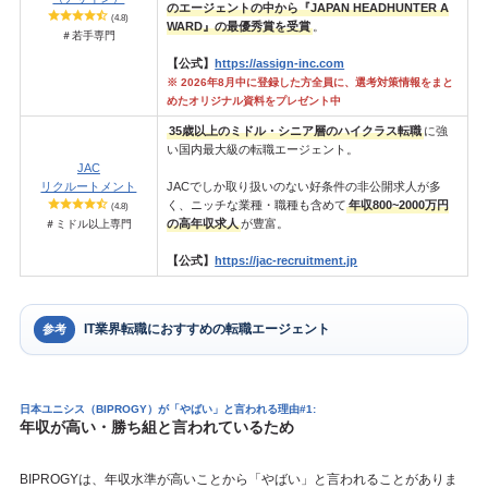
のエージェントの中から『JAPAN HEADHUNTER A
(4.8)
WARD』の最優秀賞を受賞
。
＃若手専門
【公式】
https://assign-inc.com
※ 2026年8月中に登録した方全員に、選考対策情報をまと
めたオリジナル資料をプレゼント中
35歳以上のミドル・シニア層のハイクラス転職
に強
い国内最大級の転職エージェント。
JAC
リクルートメント
JACでしか取り扱いのない好条件の非公開求人が多
く、ニッチな業種・職種も含めて
年収800~2000万円
(4.8)
の高年収求人
が豊富。
＃ミドル以上専門
【公式】
https://jac-recruitment.jp
IT業界転職におすすめの転職エージェント
参考
日本ユニシス（BIPROGY）が「やばい」と言われる理由#1:
年収が高い・勝ち組と言われているため
BIPROGYは、年収水準が高いことから「やばい」と言われることがありま