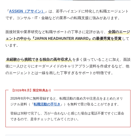
『
ASSIGN（アサイン）
』は、若手ハイエンドに特化した転職エージェント
です。コンサル・IT・金融などの業界への転職支援に強みがあります。
面接対策や業界研究など転職サポートの丁寧さに定評があり、
全国のエージ
ェントの中から『JAPAN HEADHUNTER AWARD』の最優秀賞を受賞
して
います。
未経験から挑戦できる独自の高年収求人
を多く扱っていることに加え、面談
後に一人ひとりにオーダーメイドのキャリアプラン資料を作成するなど、他
のエージェントとは一線を画した丁寧すぎるサポートが特徴です。
【2026年8月】限定特典あり
2026年8月中に無料登録すると、転職活動の進め方や注意点をまとめたオリ
ジナル資料（『
転職活動の手引き
』）を無料で受け取ることができます。
登録は30秒で完了し、万が一合わないと感じた場合は電話不要ですぐに退会
できるので、是非チェックしてみてください。