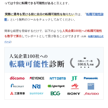
っては十分に転職できる可能性がある
と言えます。
実際に選考を受ける前に自分の転職可能性を知りたい
方は、『
転職可能性診
断
』という無料のツールをチェックしてみてください。
簡単な経歴を登録するだけで、以下のような
人気企業100社への転職可能性
を数字で算出
してレポートとして受け取ることができます
（出典：
転職可能性公式
ページ
）