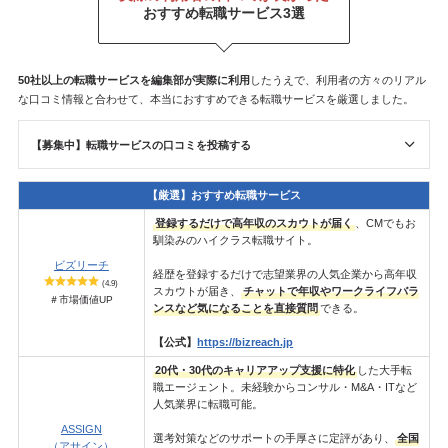
おすすめ転職サービス3選
50社以上の転職サービスを
編集部が
実際に利用
したうえで、利用者の方々のリアル
な口コミ情報と合わせて、本当におすすめできる転職サービスを厳選しました。
【募集中】転職サービスの口コミを投稿する
【厳選】おすすめ転職サービス
登録するだけで高年収のスカウトが届く
、CMでもお
馴染みのハイクラス転職サイト。
ビズリーチ
経歴を登録するだけで志望業界の人気企業から高年収
(4.9)
スカウトが届き、
チャットで年収やワークライフバラ
＃市場価値UP
ンスなど気になることを直接質問
できる。
【公式】
https://bizreach.jp
20代・30代のキャリアアップ支援に特化
した大手転
職エージェント。未経験からコンサル・M&A・ITなど
人気業界に転職可能。
ASSIGN
選考対策などのサポートの手厚さに定評があり、
全国
（アサイン）