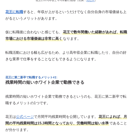
花王の平均年収と平均年齢の推移（出典：
同社IR
）
花王に転職
すると、年収が上がるというだけでなく自分自身の市場価値も上
がるというメリットがあります。
仮に転職後に合わないと感じても、
花王で数年間働いた経験があれば、転職
市場における市場価値は非常に高く
なります。
転職活動における幅も広がるため、より高年収企業に転職したり、自分の好
きな業界で仕事をすることなどもできるようになります。
花王に第二新卒で転職するメリット#2:
残業時間の短いホワイト企業で勤務できる
残業時間の短いホワイト企業で勤務できるというのも、花王に第二新卒で転
職するメリットの1つです。
花王は
公式ページ
で月間平均残業時間を公開しています。
花王によれば、月
間の平均残業時間は15.3時間となっており、労働時間は短い水準
であること
が分かります。