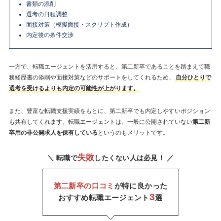
書類の添削
選考の日程調整
面接対策（模擬面接・スクリプト作成）
内定後の条件交渉
一方で、転職エージェントを活用すると、第二新卒であることを踏まえて職
務経歴書の添削や面接対策などのサポートをしてくれるため、
自分ひとりで
選考を受けるよりも内定の可能性が上がります。
また、豊富な転職支援実績をもとに、第二新卒でも内定しやすいポジション
も共有してくれます。転職エージェントは、一般に公開されていない
第二新
卒用の非公開求人を保有している
というのもメリットです。
失敗
＼ 転職で
したくない人は必見！ ／
第二新卒の口コミ
が特に良かった
3
おすすめ転職エージェント
選