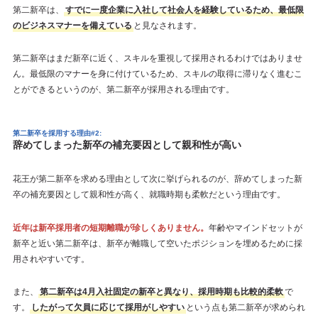
第二新卒は、
すでに一度企業に入社して社会人を経験しているため、最低限
のビジネスマナーを備えている
と見なされます。
第二新卒はまだ新卒に近く、スキルを重視して採用されるわけではありませ
ん。最低限のマナーを身に付けているため、スキルの取得に滞りなく進むこ
とができるというのが、第二新卒が採用される理由です。
第二新卒を採用する理由#2:
辞めてしまった新卒の補充要因として親和性が高い
花王が第二新卒を求める理由として次に挙げられるのが、辞めてしまった新
卒の補充要因として親和性が高く、就職時期も柔軟だという理由です。
近年は新卒採用者の短期離職が珍しくありません。
年齢やマインドセットが
新卒と近い第二新卒は、新卒が離職して空いたポジションを埋めるために採
用されやすいです。
また、
第二新卒は4月入社固定の新卒と異なり、採用時期も比較的柔軟
で
す。
したがって欠員に応じて採用がしやすい
という点も第二新卒が求められ