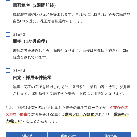
書類選考（2週間前後）
職務履歴書やレジュメを提出します。それらに記載された過去の職歴や
自己PRを基に、花王が書類選考をします。
STEP
面接（1か月前後）
書類選考を通過したら、面接となります。面接は複数回実施され、2回
程度とされています。
STEP
内定・採用条件提示
無事、花王の面接を通過した場合、採用条件（業務内容・待遇）が提示
されます。採用条件を受諾できた場合、正式に採用決定となります。
なお、上記は企業HP等から応募した場合の選考フローですが、
企業からの
スカウト経由
で選考を受ける場合は
選考フローが短縮
されたり、
通過率が
大幅にUP
することがあります。
応募方法
選考フロー
選考倍率