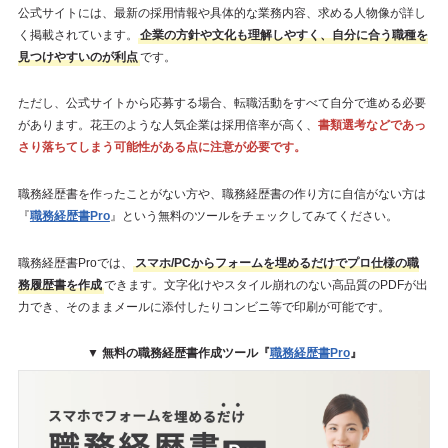
公式サイトには、最新の採用情報や具体的な業務内容、求める人物像が詳し
く掲載されています。
企業の方針や文化も理解しやすく、自分に合う職種を
見つけやすいのが利点
です。
ただし、公式サイトから応募する場合、転職活動をすべて自分で進める必要
があります。花王のような人気企業は採用倍率が高く、
書類選考などであっ
さり落ちてしまう可能性がある点に注意が必要です。
職務経歴書を作ったことがない方や、職務経歴書の作り方に自信がない方は
『
職務経歴書Pro
』という無料のツールをチェックしてみてください。
職務経歴書Proでは、
スマホ/PCからフォームを埋めるだけでプロ仕様の職
務履歴書を作成
できます。文字化けやスタイル崩れのない高品質のPDFが出
力でき、そのままメールに添付したりコンビニ等で印刷が可能です。
▼ 無料の職務経歴書作成ツール『
職務経歴書Pro
』