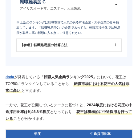
転職難易度 C
アイリスオーヤマ、エステー、大王製紙
※ 上記のランキングは転職市場で人気のある有名企業・大手企業のみを抽
出しています。「転職難易度C」の企業であっても、転職市場全体では難易
度が非常に高い部類に入る点にご注意ください。
【参考】転職難易度の計算方法
doda
が発表している「
転職人気企業ランキング2025
」において、花王は
TOP50にランクインしていることから、
転職市場における花王の人気は非
常に高い
と言えます。
一方で、花王が公開しているデータに基づくと、
2024年度における花王の中
途採用比率は約46.8％程度
となっており、
花王は積極的に中途採用を行って
いる
ことが分かります。
年度
中途採用比率