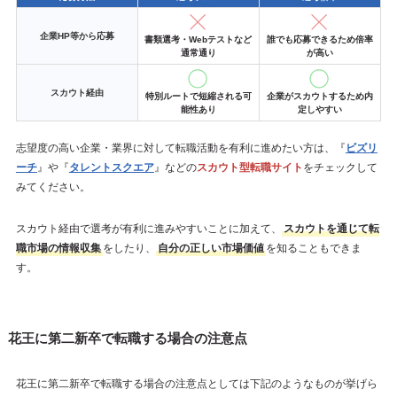
企業HP等から応募
書類選考・Webテストなど
誰でも応募できるため倍率
通常通り
が高い
スカウト経由
特別ルートで短縮される可
企業がスカウトするため内
能性あり
定しやすい
志望度の高い企業・業界に対して転職活動を有利に進めたい方は、『
ビズリ
ーチ
』や『
タレントスクエア
』などの
スカウト型転職サイト
をチェックして
みてください。
スカウト経由で選考が有利に進みやすいことに加えて、
スカウトを通じて転
職市場の情報収集
をしたり、
自分の正しい市場価値
を知ることもできま
す。
花王に第二新卒で転職する場合の注意点
花王に第二新卒で転職する場合の注意点としては下記のようなものが挙げら