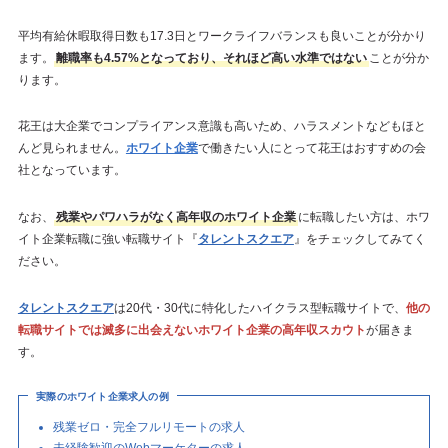
平均有給休暇取得日数も17.3日とワークライフバランスも良いことが分かり
ます。
離職率も4.57%となっており、それほど高い水準ではない
ことが分か
ります。
花王は大企業でコンプライアンス意識も高いため、ハラスメントなどもほと
んど見られません。
ホワイト企業
で働きたい人にとって花王はおすすめの会
社となっています。
なお、
残業やパワハラがなく高年収のホワイト企業
に転職したい方は、ホワ
イト企業転職に強い転職サイト『
タレントスクエア
』をチェックしてみてく
ださい。
タレントスクエア
は20代・30代に特化したハイクラス型転職サイトで、
他の
転職サイトでは滅多に出会えないホワイト企業の高年収スカウト
が届きま
す。
実際のホワイト企業求人の例
残業ゼロ・完全フルリモートの求人
未経験歓迎のWebマーケターの求人