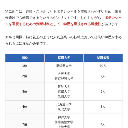
第二新卒は、経験・スキルよりもポテンシャルを重視されやすいため、業界
未経験でも転職できるというのがメリットです。しかしながら、
ポテンシャ
ルを重視するための判断材料として、学歴を重視される可能性
があります。
新卒と同様、特に花王のような人気企業への転職においては高い学歴が求め
られる点に注意が必要です。
順位
採用大学
就職者数
1位
早稲田大学
10人
大阪大学
2位
7人
東京理科大学
筑波大学
3位
京都大学
6人
九州大学
北海道大学
4位
5人
東北大学
神戸大学
慶應義塾大学
7位
4人
上智大学