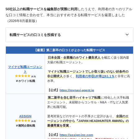
50社以上の転職サービスを
編集部が
実際に利用
したうえで、利用者の方々のリアル
な口コミ情報と合わせて、本当におすすめできる転職サービスを厳選しました
（2026年8月最新版）
転職サービスの口コミを投稿する
【厳選】第二新卒の口コミがよかった転職サービス
日本全国・全業種のホワイト優良求人
を幅広く扱う国内最
大級の転職エージェント。
マイナビ転職エージェン
ト
マイナビ転職エージェントでしか取り扱いのない好条件の
非公開求人
が多く、
利用者の年収UP率は61.1％
と非常に高
(4.9)
水準。
＃ホワイト転職
【公式】
https://mynavi-agent.jp
第二新卒を含む若手ハイキャリア転職
に特化した大手転職
エージェント。未経験からコンサル・M&A・ITなど人気業
界に転職可能。
ASSIGN
選考対策などのサポートの手厚さに定評があり、
全国のエ
ージェントの中から『JAPAN HEADHUNTER AWARD』の
(4.8)
最優秀賞を受賞
。
＃難関企業転職
【公式】
https://assign-inc.com