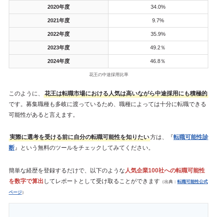
2020年度
34.0%
2021年度
9.7%
2022年度
35.9%
2023年度
49.2％
2024年度
46.8％
花王の中途採用比率
このように、
花王は転職市場における人気は高いながら中途採用にも積極的
です。募集職種も多岐に渡っているため、職種によっては十分に転職できる
可能性があると言えます。
実際に選考を受ける前に自分の転職可能性を知りたい
方は、『
転職可能性診
断
』という無料のツールをチェックしてみてください。
簡単な経歴を登録するだけで、以下のような
人気企業100社への転職可能性
を数字で算出
してレポートとして受け取ることができます
（出典：
転職可能性公式
ページ
）