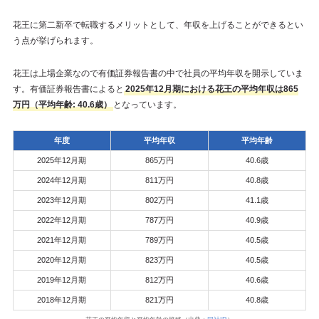
花王に第二新卒で転職するメリットとして、年収を上げることができるとい
う点が挙げられます。
花王は上場企業なので有価証券報告書の中で社員の平均年収を開示していま
す。有価証券報告書によると
2025年12月期における花王の平均年収は865
万円（平均年齢: 40.6歳）
となっています。
年度
平均年収
平均年齢
2025年12月期
865万円
40.6歳
2024年12月期
811万円
40.8歳
2023年12月期
802万円
41.1歳
2022年12月期
787万円
40.9歳
2021年12月期
789万円
40.5歳
2020年12月期
823万円
40.5歳
2019年12月期
812万円
40.6歳
2018年12月期
821万円
40.8歳