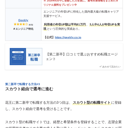
※ 2026年8月中に登録した方全員に、選考対策情報をまとめたオ
リジナル資料をプレゼント中
エンジニアの年収UPに特化した国内最大級の転職キャリア
支援サービス。
Geekly
利用者の年収UP額は平均81万円
、
5人中4人が年収UPを実
(4.5)
現
という圧倒的な実績あり。
＃エンジニア特化
【公式】
https://geekly.co.jp
【第二新卒】口コミで選ぶおすすめ転職エージ
ェント
あわせて読みたい
第二新卒で転職する方法#3
スカウト経由で選考に進む
花王に第二新卒で転職する方法の3つ目は、
スカウト型の転職サイト
に登録
し、スカウト経由で選考を受けることです。
スカウト型の転職サイトでは、経歴と希望条件を登録することで、志望企業