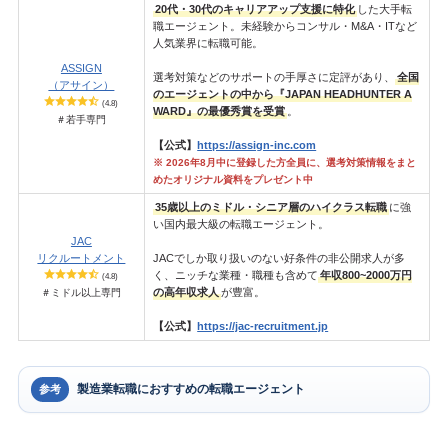
20代・30代のキャリアアップ支援に特化
した大手転
職エージェント。未経験からコンサル・M&A・ITなど
人気業界に転職可能。
ASSIGN
選考対策などのサポートの手厚さに定評があり、
全国
（アサイン）
のエージェントの中から『JAPAN HEADHUNTER A
(4.8)
WARD』の最優秀賞を受賞
。
＃若手専門
【公式】
https://assign-inc.com
※ 2026年8月中に登録した方全員に、選考対策情報をまと
めたオリジナル資料をプレゼント中
35歳以上のミドル・シニア層のハイクラス転職
に強
い国内最大級の転職エージェント。
JAC
リクルートメント
JACでしか取り扱いのない好条件の非公開求人が多
く、ニッチな業種・職種も含めて
年収800~2000万円
(4.8)
の高年収求人
が豊富。
＃ミドル以上専門
【公式】
https://jac-recruitment.jp
製造業転職におすすめの転職エージェント
参考