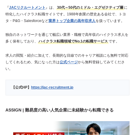
『
JACリクルートメント
』は、
30代～50代のミドル・エグゼクティブ層
に
特化したハイクラス転職サイトです。1988年創業の歴史ある会社で、トヨ
タ・P&G・Salesforceなど
業界トップ企業の高年収求人
を扱っています。
独自のネットワークを通じて幅広い業界・職種で高年収のハイクラス求人を
多く保有しており、
ハイクラス転職領域でNo.1の転職サービス
です。
求人の閲覧・紹介に加えて、長期的な目線でのキャリア相談にも無料で対応
してくれるため、気になった方は
公式ページ
から無料登録してみてくださ
い。
【公式HP】
https://jac-recruitment.jp
ASSIGN | 難易度の高い人気企業に未経験から転職できる