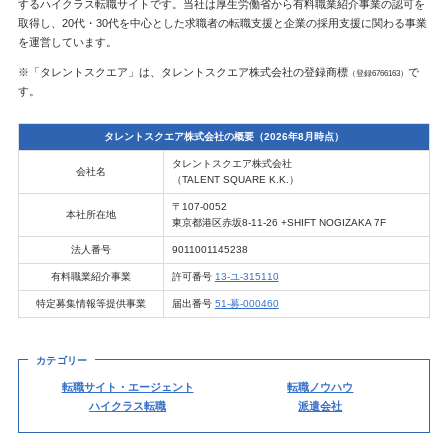
するハイクラス転職サイトです。当社は厚生労働省から有料職業紹介事業の認可を
取得し、20代・30代を中心とした求職者の転職支援と企業の採用支援に関わる事業
を運営しています。
※「タレントスクエア」は、タレントスクエア株式会社の登録商標
で
（登録6766163）
す。
タレントスクエア株式会社の概要（2026年8月時点）
タレントスクエア株式会社
会社名
（TALENT SQUARE K.K.）
〒107-0052
本社所在地
東京都港区赤坂8-11-26 +SHIFT NOGIZAKA 7F
法人番号
9011001145238
有料職業紹介事業
許可番号
13-ユ-315110
特定募集情報等提供事業
届出番号
51-募-000460
カテゴリー
転職サイト・エージェント
転職ノウハウ
ハイクラス転職
派遣会社