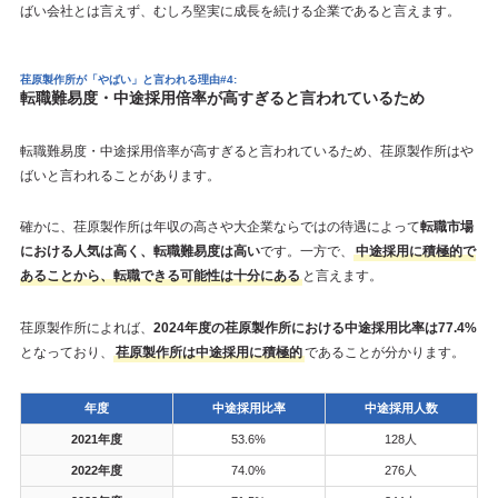
ばい会社とは言えず、むしろ堅実に成長を続ける企業であると言えます。
荏原製作所が「やばい」と言われる理由#4:
転職難易度・中途採用倍率が高すぎると言われているため
転職難易度・中途採用倍率が高すぎると言われているため、荏原製作所はや
ばいと言われることがあります。
確かに、荏原製作所は年収の高さや大企業ならではの待遇によって
転職市場
における人気は高く、転職難易度は高い
です。一方で、
中途採用に積極的で
あることから、転職できる可能性は十分にある
と言えます。
荏原製作所によれば、
2024年度の荏原製作所における中途採用比率は77.4%
となっており、
荏原製作所は中途採用に積極的
であることが分かります。
年度
中途採用比率
中途採用人数
2021年度
53.6%
128人
2022年度
74.0%
276人