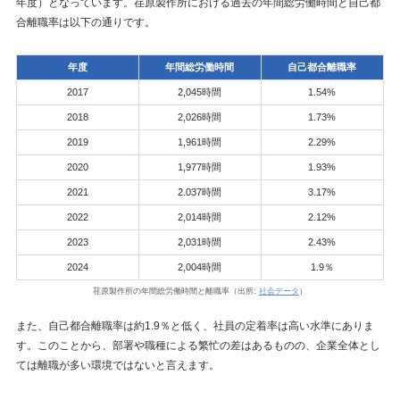
年度）となっています。荏原製作所における過去の年間総労働時間と自己都
合離職率は以下の通りです。
年度
年間総労働時間
自己都合離職率
2017
2,045時間
1.54%
2018
2,026時間
1.73%
2019
1,961時間
2.29%
2020
1,977時間
1.93%
2021
2.037時間
3.17%
2022
2,014時間
2.12%
2023
2,031時間
2.43%
2024
2,004時間
1.9％
荏原製作所の年間総労働時間と離職率（出所:
社会データ
）
また、自己都合離職率は約1.9％と低く、社員の定着率は高い水準にありま
す。このことから、部署や職種による繁忙の差はあるものの、企業全体とし
ては離職が多い環境ではないと言えます。