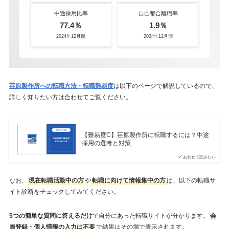
中途採用比率
自己都合離職率
77.4％
1.9％
2024年12月期
2024年12月期
荏原製作所への転職方法・転職難易度
は以下のページで解説しているので、
詳しく知りたい方は合わせてご覧ください。
【難易度C】荏原製作所に転職するには？中途
採用の選考と対策
あわせて読みたい
なお、
現在転職活動中の方
や
転職に向けて情報集中の方
は、以下の転職サ
イト診断をチェックしてみてください。
5つの簡単な質問に答えるだけ
で自分にあった転職サイトが分かります。
会
員登録・個人情報の入力は不要
で結果はその場で表示されます。