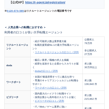
【公式HP】
https://r-agent.jp/registration/
※
0120-070-585
はリクルートエージェントの電話番号です
＜ 人気企業への転職におすすめ ＞
利用者の口コミが良い大手転職エージェント
公開求人
・紹介可能求人数は業界最大級
76万件
リクルートエージェ
・転職支援実績No.1の最大手転職エージェ
ント
ント
非公開求人
・
リクルートエージェントの口コミ／評判
27万件
・幅広い業界／職種の求人を掲載
・経歴を追加すると企業からスカウトが届
求人数
doda
く
30万件以上
・
dodaの口コミ／評判
・全国47都道府県すべてに拠点を持つ
・専属のキャリアコンシェルジュが転職を
求人数
ワークポート
サポート
136,840 件
・
ワークポートの口コミ／評判
・国内最大のハイクラス転職サイト
求人数
ビズリーチ
・採用企業から高年収のスカウトが届く
215,862 件
・
ビズリーチの口コミ／評判
・IT／Web／ゲーム業界に強い
求人数