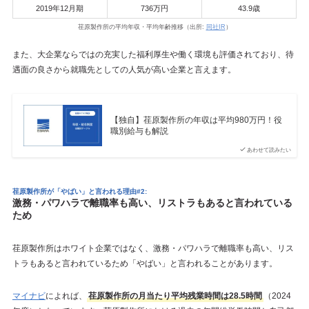
2019年12月期
736万円
43.9歳
荏原製作所の平均年収・平均年齢推移（出所:
同社IR
）
また、大企業ならではの充実した福利厚生や働く環境も評価されており、待
遇面の良さから就職先としての人気が高い企業と言えます。
【独自】荏原製作所の年収は平均980万円！役
職別給与も解説
あわせて読みたい
荏原製作所が「やばい」と言われる理由#2:
激務・パワハラで離職率も高い、リストラもあると言われている
ため
荏原製作所はホワイト企業ではなく、激務・パワハラで離職率も高い、リス
トラもあると言われているため「やばい」と言われることがあります。
マイナビ
によれば、
荏原製作所の月当たり平均残業時間は28.5時間
（2024