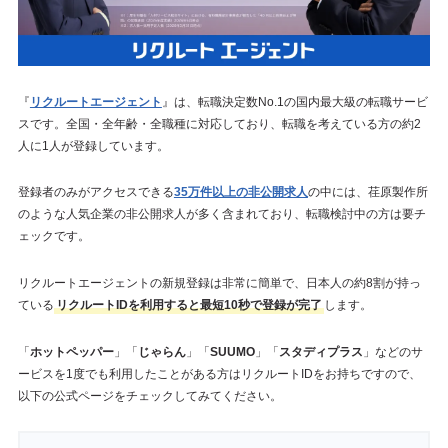
『
リクルートエージェント
』は、転職決定数No.1の国内最大級の転職サービ
スです。全国・全年齢・全職種に対応しており、転職を考えている方の約2
人に1人が登録しています。
登録者のみがアクセスできる
35万件以上の非公開求人
の中には、荏原製作所
のような人気企業の非公開求人が多く含まれており、転職検討中の方は要チ
ェックです。
リクルートエージェントの新規登録は非常に簡単で、日本人の約8割が持っ
ている
リクルートIDを利用すると最短10秒で登録が完了
します。
「
ホットペッパー
」「
じゃらん
」「
SUUMO
」「
スタディプラス
」などのサ
ービスを1度でも利用したことがある方はリクルートIDをお持ちですので、
以下の公式ページをチェックしてみてください。