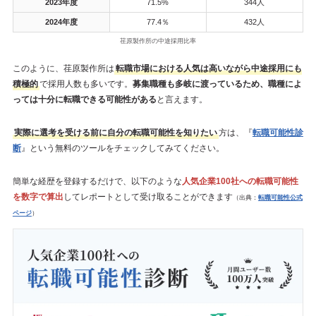
2023年度
71.5%
344人
2024年度
77.4％
432人
荏原製作所の中途採用比率
このように、荏原製作所は
転職市場における人気は高いながら中途採用にも
積極的
で採用人数も多いです。
募集職種も多岐に渡っているため、職種によ
っては十分に転職できる可能性がある
と言えます。
実際に選考を受ける前に自分の転職可能性を知りたい
方は、『
転職可能性診
断
』という無料のツールをチェックしてみてください。
簡単な経歴を登録するだけで、以下のような
人気企業100社への転職可能性
を数字で算出
してレポートとして受け取ることができます
（出典：
転職可能性公式
ページ
）