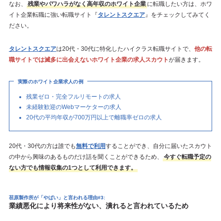
なお、
残業やパワハラがなく高年収のホワイト企業
に転職したい方は、ホワ
イト企業転職に強い転職サイト『
タレントスクエア
』をチェックしてみてく
ださい。
タレントスクエア
は20代・30代に特化したハイクラス転職サイトで、
他の転
職サイトでは滅多に出会えないホワイト企業の求人スカウト
が届きます。
実際のホワイト企業求人の例
残業ゼロ・完全フルリモートの求人
未経験歓迎のWebマーケターの求人
20代の平均年収が700万円以上で離職率ゼロの求人
20代・30代の方は誰でも
無料で利用
することができ、自分に届いたスカウト
の中から興味のあるものだけ話を聞くことができるため、
今すぐ転職予定の
ない方でも情報収集の1つとして利用できます。
荏原製作所が「やばい」と言われる理由#3:
業績悪化により将来性がない、潰れると言われているため