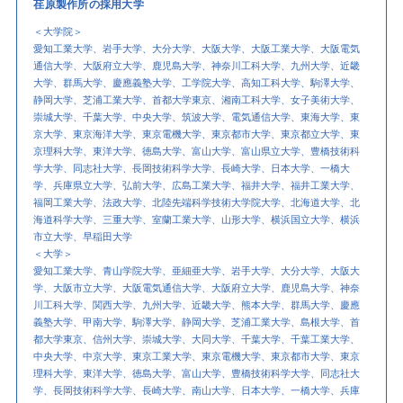
荏原製作所の採用大学
＜大学院＞
愛知工業大学、岩手大学、大分大学、大阪大学、大阪工業大学、大阪電気
通信大学、大阪府立大学、鹿児島大学、神奈川工科大学、九州大学、近畿
大学、群馬大学、慶應義塾大学、工学院大学、高知工科大学、駒澤大学、
静岡大学、芝浦工業大学、首都大学東京、湘南工科大学、女子美術大学、
崇城大学、千葉大学、中央大学、筑波大学、電気通信大学、東海大学、東
京大学、東京海洋大学、東京電機大学、東京都市大学、東京都立大学、東
京理科大学、東洋大学、徳島大学、富山大学、富山県立大学、豊橋技術科
学大学、同志社大学、長岡技術科学大学、長崎大学、日本大学、一橋大
学、兵庫県立大学、弘前大学、広島工業大学、福井大学、福井工業大学、
福岡工業大学、法政大学、北陸先端科学技術大学院大学、北海道大学、北
海道科学大学、三重大学、室蘭工業大学、山形大学、横浜国立大学、横浜
市立大学、早稲田大学
＜大学＞
愛知工業大学、青山学院大学、亜細亜大学、岩手大学、大分大学、大阪大
学、大阪市立大学、大阪電気通信大学、大阪府立大学、鹿児島大学、神奈
川工科大学、関西大学、九州大学、近畿大学、熊本大学、群馬大学、慶應
義塾大学、甲南大学、駒澤大学、静岡大学、芝浦工業大学、島根大学、首
都大学東京、信州大学、崇城大学、大同大学、千葉大学、千葉工業大学、
中央大学、中京大学、東京工業大学、東京電機大学、東京都市大学、東京
理科大学、東洋大学、徳島大学、富山大学、豊橋技術科学大学、同志社大
学、長岡技術科学大学、長崎大学、南山大学、日本大学、一橋大学、兵庫