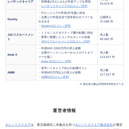
レバテックキャリア
・利用者の5人に4人が年収アップを実現
53,079 件
・
レバテックキャリアの口コミ／評判
・ITエンジニアの年収UP支援に特化
・企業との年収交渉で高年収のオファーを
公開求人
Geekly
引き出す
37,098 件
・
Geeklyの口コミ／評判
・ミドル／エグゼクティブ層の転職に特化
JACリクルートメン
求人数
・業界に精通したコンサルタントが在籍
ト
60,062 件
・
JACリクルートメントの口コミ／評判
・年収600~2000万円の求人多数
・企業やヘッドハンターからスカウトオフ
求人数
doda X
ァーが届く
113,027 件
・
doda Xの口コミ／評判
・若手ハイキャリア向けの転職サイト
求人数
AMBI
・年収600万円以上の求人が多数
217,527 件
・
AMBIの口コミ／評判
※ 各社求人数は2026年8月時点データ
運営者情報
タレントスクエア
は、東京都港区に本拠点を持つ
タレントスクエア株式会社
が運営