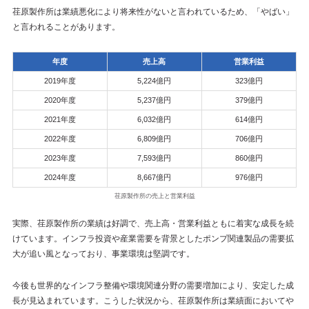
荏原製作所は業績悪化により将来性がないと言われているため、「やばい」
と言われることがあります。
年度
売上高
営業利益
2019年度
5,224億円
323億円
2020年度
5,237億円
379億円
2021年度
6,032億円
614億円
2022年度
6,809億円
706億円
2023年度
7,593億円
860億円
2024年度
8,667億円
976億円
荏原製作所の売上と営業利益
実際、荏原製作所の業績は好調で、売上高・営業利益ともに着実な成長を続
けています。インフラ投資や産業需要を背景としたポンプ関連製品の需要拡
大が追い風となっており、事業環境は堅調です。
今後も世界的なインフラ整備や環境関連分野の需要増加により、安定した成
長が見込まれています。こうした状況から、荏原製作所は業績面においてや