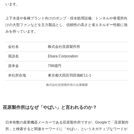
います。
上下水道や各種プラント向けのポンプ・排水処理設備、トンネルや発電所向
けの大型ファンなどを主力製品とし、信頼性の高さと省エネルギー性能に強
みを持っています。
会社名
株式会社荏原製作所
英語名
Ebara Corporation
資本金
798億円
本社所在地
東京都大田区羽田旭町11-1
株式会社荏原製作所の企業概要
荏原製作所はなぜ「やばい」と言われるのか？
日本有数の産業機器メーカーである荏原製作所ですが、Googleで「荏原製作
所」と検索すると関連キーワードに「やばい」というネガティブなワードが