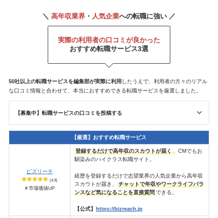
＼
高年収業界
・
人気企業
への転職に強い ／
実際の利用者の口コミが良かった
おすすめ転職サービス3選
50社以上の転職サービスを
編集部が
実際に利用
したうえで、利用者の方々のリアル
な口コミ情報と合わせて、本当におすすめできる転職サービスを厳選しました。
【募集中】転職サービスの口コミを投稿する
【厳選】おすすめ転職サービス
登録するだけで高年収のスカウトが届く
、CMでもお
馴染みのハイクラス転職サイト。
ビズリーチ
経歴を登録するだけで志望業界の人気企業から高年収
(4.9)
スカウトが届き、
チャットで年収やワークライフバラ
＃市場価値UP
ンスなど気になることを直接質問
できる。
【公式】
https://bizreach.jp