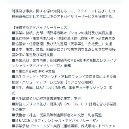
財務及び事業に関する深い知見をもって、クライアント並びにその
投融資先に対して主に以下のアドバイザリーサービスを提供する。 

【提供するアドバイザリーサービス】

■事業の継続、売却、清算等戦略オプションの検討及び実行支援

■私的整理（事業再生ADR・地域経済活性化機構・中小企業再生支
援協議会・任意整理）及び法的整理（民事再生・会社更生）支援

■資本、事業、業務、組織等について抜本的な見直しを含む中期経
営計画の策定及び実行支援

■事業承継、業界再編、組織再編等のM＆A案件の発掘及びファイナ
ンシャル・アドバイザリー（FA）業務

■再生型M＆A案件のFA業務

■再生ファンド・PEファンド・不動産ファンド等投資家による投資
検討・バリューアップ・Exit支援 【コアとなる知見】

■再生、再編、M＆Aにおける財務、事業デューデリジェンス（D
D）

■再生戦略並びに経営改善施策の策定、実行

■財務モデリング並びに財務3表（PL、BS、CF）計画を含む事業計
画の策定

■債権者・株主・従業員等利害関係者との交渉・利害調整

■M＆Aにおけるフィナンシャル・アドバイザリー（FA）

■事業承継プランニング・実行（組織再編、株式承継ストラクチャ